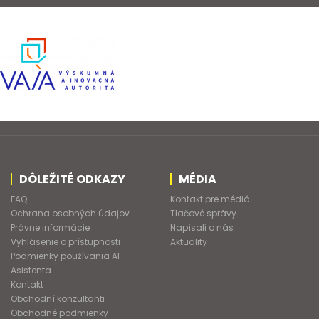
DÔLEŽITÉ ODKAZY
MÉDIA
FAQ
Kontakt pre médiá
Ochrana osobných údajov
Tlačové správy
Právne informácie
Napísali o nás
Vyhlásenie o prístupnosti
Aktuality
Podmienky používania AI
Asistenta
Kontakt
Obchodní konzultanti
Obchodné podmienky