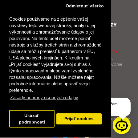
Nové heslo
Odmietnuť všetko
GDPR
Cookies používame na zlepšenie vašej
SPOLUPRACUJEME
ĎALŠIE ODKAZY
návštevy tejto webovej stránky, analýzu jej
výkonnosti a zhromažďovanie údajov o jej
Podporujeme
O Raabe
používaní. Na tento účel môžeme použiť
Naše projekty
O Klett
nástroje a služby tretích strán a zhromaždené
Spolupracujeme
Naši autori
údaje sa môžu preniesť k partnerom v EÚ,
Pošlite nám správu
Certifikát kvality ISO 9001
USA alebo iných krajinách. Kliknutím na
Klientska zóna RAABE
Katalógy na prelistovanie
„Prijať cookies“ vyjadrujete svoj súhlas s
týmto spracovaním alebo vami zvoleného
rozsahu spracovania. Nižšie môžete nájsť
NÁKUP
podrobné informácie alebo upraviť svoje
Odstúpiť od zmluvy
preferencie.
Zásady ochrany osobných údajov
Dobrý deň, ako vám môžem
© 2017 Dr. Josef Raabe Slovensko, s.r.o.
pomôcť?
Ukázať
Dr. Josef Raabe Slovensko, s.r.o., člen medzinárodnej skupiny Klett.
Prijať cookies
podrobnosti
Spoločne ku kvalitnému vzdelávaniu.