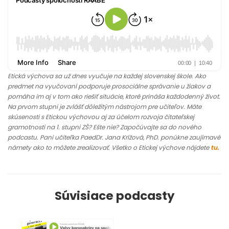
Etická výchova sa už dnes vyučuje na každej slovenskej škole. Ako
predmet na vyučovaní podporuje prosociálne správanie u žiakov a
pomáha im aj v tom ako riešiť situácie, ktoré prináša každodenný život.
Na prvom stupni je zvlášť dôležitým nástrojom pre učiteľov. Máte
skúsenosti s Etickou výchovou aj za účelom rozvoja čitateľskej
gramotnosti na 1. stupni ZŠ? Ešte nie? Započúvajte sa do nového
podcastu. Pani učiteľka PaedDr. Jana Krížová, PhD. ponúkne zaujímavé
námety ako to môžete zrealizovať. Všetko o Etickej výchove nájdete
tu.
Súvisiace podcasty