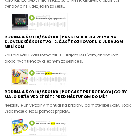
Koronakríza ovplyvnila všetko. Juraj Mesík, analytik globálnych
trendov a rizík, tiež jeden zo šesti..
RODINA A ŠKOLA/ ŠKÔLKA | PANDÉMIA A JEJ VPLYV NA
SLOVENSKÉ ŠKOLSTVO | 2. ČASŤ ROZHOVORU S JURAJOM
MESÍKOM
Zaujala vás 1. časť rozhovoru s Jurajom Mesíkom, analytikom
globálnych trendov a jedným zo šestice s..
RODINA A ŠKOLA/ ŠKÔLKA | PODCAST PRE RODIČOV | ČO BY
MALO DIEŤA VEDIEŤ EŠTE PRED NÁSTUPOM DO MŠ?
Neexistuje univerzálny manuál na prípravu do materskej školy. Rodič
však môže dieťaťu pomôcť priprav..