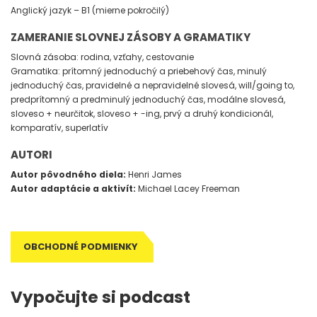
Anglický jazyk – B1 (mierne pokročilý)
ZAMERANIE SLOVNEJ ZÁSOBY A GRAMATIKY
Slovná zásoba: rodina, vzťahy, cestovanie
Gramatika: prítomný jednoduchý a priebehový čas, minulý
jednoduchý čas, pravidelné a nepravidelné slovesá, will/going to,
predprítomný a predminulý jednoduchý čas, modálne slovesá,
sloveso + neurčitok, sloveso + -ing, prvý a druhý kondicionál,
komparatív, superlatív
AUTORI
Autor pôvodného diela:
Henri James
Autor adaptácie a aktivít:
Michael Lacey Freeman
OBCHODNÉ PODMIENKY
Vypočujte si podcast