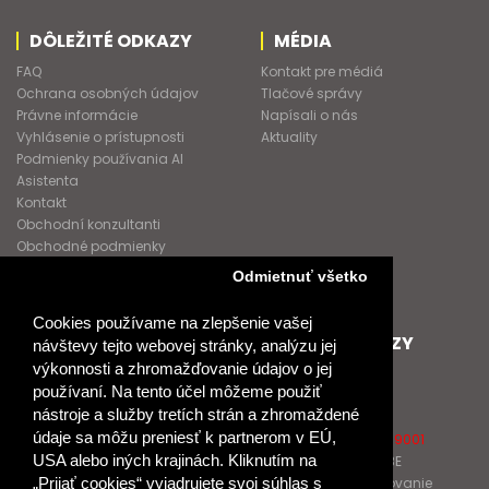
DÔLEŽITÉ ODKAZY
MÉDIA
FAQ
Kontakt pre médiá
Ochrana osobných údajov
Tlačové správy
Právne informácie
Napísali o nás
Vyhlásenie o prístupnosti
Aktuality
Podmienky používania AI
Asistenta
Kontakt
Obchodní konzultanti
Obchodné podmienky
Nové heslo
Odmietnuť všetko
GDPR
Cookies používame na zlepšenie vašej
SPOLUPRACUJEME
ĎALŠIE ODKAZY
návštevy tejto webovej stránky, analýzu jej
výkonnosti a zhromažďovanie údajov o jej
Podporujeme
O Raabe
používaní. Na tento účel môžeme použiť
Naše projekty
O Klett
nástroje a služby tretích strán a zhromaždené
Spolupracujeme
Naši autori
údaje sa môžu preniesť k partnerom v EÚ,
Pošlite nám správu
Certifikát kvality ISO 9001
USA alebo iných krajinách. Kliknutím na
Klientska zóna RAABE
Katalógy na prelistovanie
„Prijať cookies“ vyjadrujete svoj súhlas s