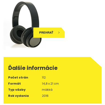
Ďalšie informácie
Počet strán
112
Formát
14,8 x 21 cm
Typ väzby
mäkká
Rok vydania
2016