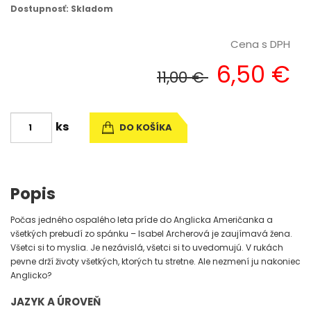
Dostupnosť: Skladom
Cena s DPH
6,50 €
11,00 €
ks
DO KOŠÍKA
Popis
Počas jedného ospalého leta príde do Anglicka Američanka a
všetkých prebudí zo spánku – Isabel Archerová je zaujímavá žena.
Všetci si to myslia. Je nezávislá, všetci si to uvedomujú. V rukách
pevne drží životy všetkých, ktorých tu stretne. Ale nezmení ju nakoniec
Anglicko?
JAZYK A ÚROVEŇ