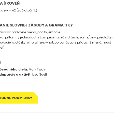
 A ÚROVEŇ
 jazyk – A2 (začiatočník)
ANIE SLOVNEJ ZÁSOBY A GRAMATIKY
ásoba: prídavné mená, pocity, emócie
a: prítomný jednoduchý čas, priama reč v dráme, some/any, predložky m
ňovacie ‘s, otázky: who, where, what, porovnávacie prídavné mená, must
sť)
I
ôvodného diela:
Mark Twain
daptácie a aktivít:
Lisa Suett
HODNÉ PODMIENKY