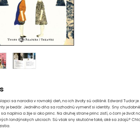
s
lapci sa narodia v rovnaký deň, no ich životy sú odlišné. Edward Tudor je 
y je bedár. Jedného dňa sa rozhodnú vymeniť si identity. Sny chudobn
a naplnia a žije si ako princ. Na druhej strane princ zistí, o čom je život n
ch londýnskych uliciach. Sú však sny skutočne také, aké sa zdajú? Chla
istia.