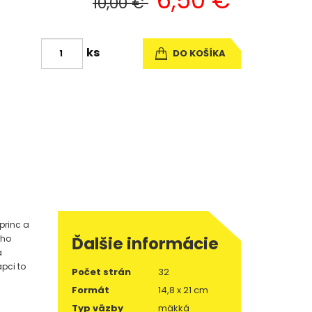
6,50 €
10,00 €
ks
DO KOŠÍKA
princ a
ého
Ďalšie informácie
a
pci to
Počet strán
32
Formát
14,8 x 21 cm
Typ väzby
mäkká