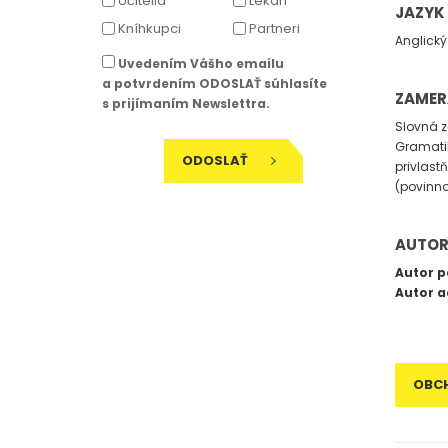
Učitelia
Lekári
JAZYK
Kníhkupci
Partneri
Anglický
Uvedením Vášho emailu
a potvrdením ODOSLAŤ súhlasíte
ZAMER
s prijímaním Newslettra.
Slovná z
Gramatik
ODOSLAŤ
privlast
(povinno
AUTOR
Autor p
Autor a
OBC