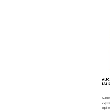
ALIC
(ALI
Audio
vypo
aplik