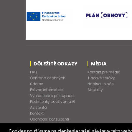
DÔLEŽITÉ ODKAZY
MÉDIA
FAQ
Kontakt pre médiá
Ochrana osobných
Tlačové správy
údajov
Napísali o nás
Právne informácie
Aktuality
Vyhlásenie o prístupnosti
Podmienky používania AI
Asistenta
Kontakt
Obchodní konzultanti
Obchodné podmienky
Nové heslo
Cookies používame na zlepšenie vašej návštevy tejto webo