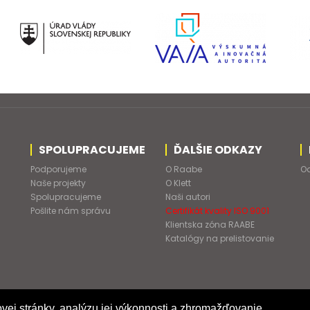
SPOLUPRACUJEME
ĎALŠIE ODKAZY
Podporujeme
O Raabe
Od
Naše projekty
O Klett
Spolupracujeme
Naši autori
Pošlite nám správu
Certifikát kvality ISO 9001
Klientska zóna RAABE
Katalógy na prelistovanie
vej stránky, analýzu jej výkonnosti a zhromažďovanie