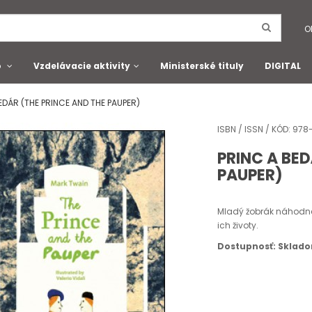
O
o
Vzdelávacie aktivity
Ministerské tituly
DIGITAL
EDÁR (THE PRINCE AND THE PAUPER)
ISBN / ISSN / KÓD: 9
PRINC A BED
PAUPER)
Mladý žobrák náhodne
ich životy.
Dostupnosť: Sklad