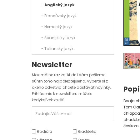
- Anglický jazyk
- Francúzsky jazyk
- Nemecký jazyk
- Španielsky jazyk
- Taliansky jazyk
Newsletter
Maximálne raz za 14 dní Vám pošleme
súhrn toho najdôležitejšieho. Vyberte si z
Popi
akého odvetvia chcete dostávať novinky.
Prihlásenie k newsletteru môžete
kedykoľvek zrušiť.
Dvaja ch
Tom Cant
chlapca s
chudobný
čoskoro z
Rodičia
Riaditelia