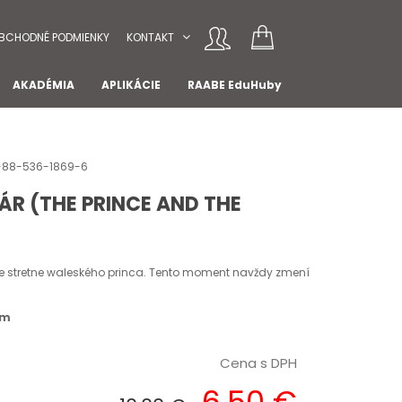
BCHODNÉ PODMIENKY
KONTAKT
AKADÉMIA
APLIKÁCIE
RAABE EduHuby
78-88-536-1869-6
ÁR (THE PRINCE AND THE
 stretne waleského princa. Tento moment navždy zmení
om
Cena s DPH