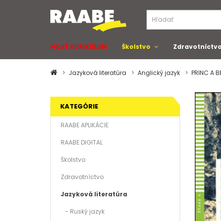
NOVÉ KURIKULUM
Školstvo
Zdravotníctv
Jazyková literatúra
Anglický jazyk
PRINC A B
KATEGÓRIE
RAABE APLIKÁCIE
RAABE DIGITAL
Školstvo
Zdravotníctvo
Jazyková literatúra
- Ruský jazyk