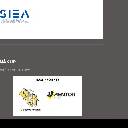
NÁKUP
stúpiť od zmluvy
Dobrý deň, ako vám môžem