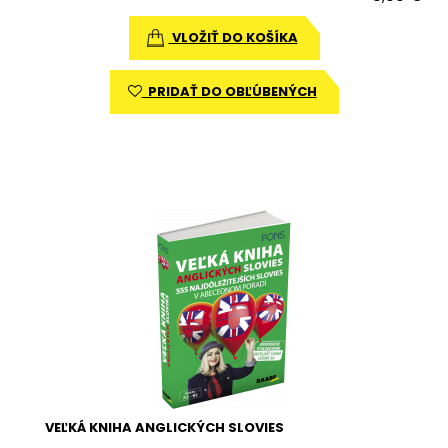
VLOŽIŤ DO KOŠÍKA
PRIDAŤ DO OBĽÚBENÝCH
VEĽKÁ KNIHA ANGLICKÝCH SLOVIES