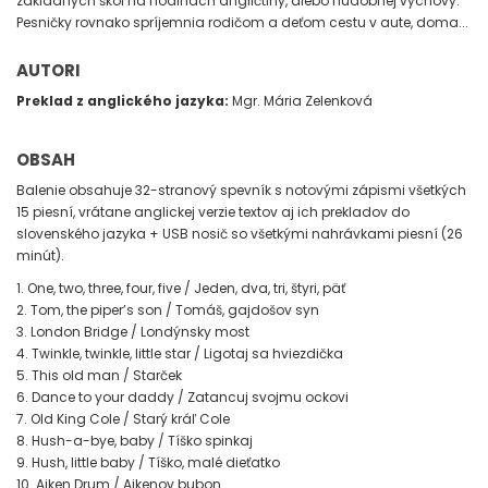
základných škôl na hodinách angličtiny, alebo hudobnej výchovy.
Pesničky rovnako spríjemnia rodičom a deťom cestu v aute, doma...
AUTORI
Preklad z anglického jazyka:
Mgr. Mária Zelenková
OBSAH
Balenie obsahuje 32-stranový spevník s notovými zápismi všetkých
15 piesní, vrátane anglickej verzie textov aj ich prekladov do
slovenského jazyka + USB nosič so všetkými nahrávkami piesní (26
minút).
1. One, two, three, four, five / Jeden, dva, tri, štyri, päť
2. Tom, the piper’s son / Tomáš, gajdošov syn
3. London Bridge / Londýnsky most
4. Twinkle, twinkle, little star / Ligotaj sa hviezdička
5. This old man / Starček
6. Dance to your daddy / Zatancuj svojmu ockovi
7. Old King Cole / Starý kráľ Cole
8. Hush-a-bye, baby / Tíško spinkaj
9. Hush, little baby / Tíško, malé dieťatko
10. Aiken Drum / Aikenov bubon