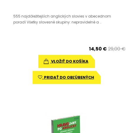
555 najdôležitejších anglických slovies v abecednom
poradí Všetky slovesné skupiny: nepravidelné a ..
14,50 €
29,00 €
VLOŽIŤ DO KOŠÍKA
PRIDAŤ DO OBĽÚBENÝCH