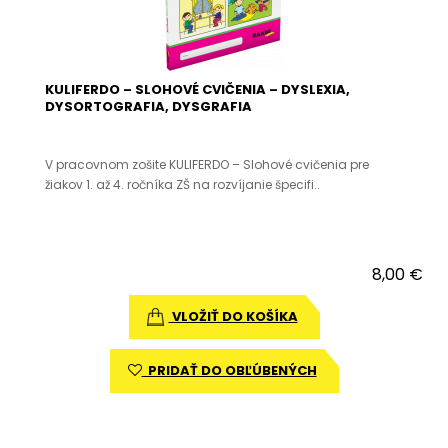
KULIFERDO – SLOHOVÉ CVIČENIA – DYSLEXIA,
DYSORTOGRAFIA, DYSGRAFIA
V pracovnom zošite KULIFERDO – Slohové cvičenia pre
žiakov 1. až 4. ročníka ZŠ na rozvíjanie špecifi..
8,00 €
VLOŽIŤ DO KOŠÍKA
PRIDAŤ DO OBĽÚBENÝCH