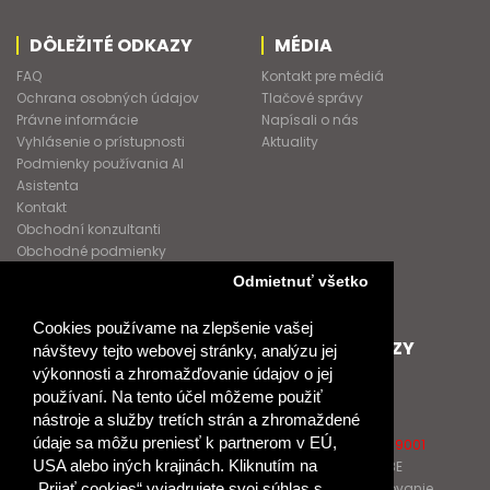
DÔLEŽITÉ ODKAZY
MÉDIA
FAQ
Kontakt pre médiá
Ochrana osobných údajov
Tlačové správy
Právne informácie
Napísali o nás
Vyhlásenie o prístupnosti
Aktuality
Podmienky používania AI
Asistenta
Kontakt
Obchodní konzultanti
Obchodné podmienky
Nové heslo
Odmietnuť všetko
GDPR
Cookies používame na zlepšenie vašej
SPOLUPRACUJEME
ĎALŠIE ODKAZY
návštevy tejto webovej stránky, analýzu jej
výkonnosti a zhromažďovanie údajov o jej
Podporujeme
O Raabe
používaní. Na tento účel môžeme použiť
Naše projekty
O Klett
nástroje a služby tretích strán a zhromaždené
Spolupracujeme
Naši autori
údaje sa môžu preniesť k partnerom v EÚ,
Pošlite nám správu
Certifikát kvality ISO 9001
USA alebo iných krajinách. Kliknutím na
Klientska zóna RAABE
Katalógy na prelistovanie
„Prijať cookies“ vyjadrujete svoj súhlas s