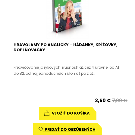
HRAVOLAMY PO ANGLICKY – HÁDANKY, KRÍŽOVKY,
DOPLŇOVAČKY
Precvičovanie jazykových zručností až cez 4 úrovne: od A1
do B2, od najjednoduchších úloh až po zlož..
3,50 €
7,00 €
VLOŽIŤ DO KOŠÍKA
PRIDAŤ DO OBĽÚBENÝCH