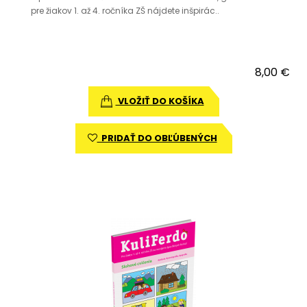
pre žiakov 1. až 4. ročníka ZŠ nájdete inšpirác..
8,00 €
VLOŽIŤ DO KOŠÍKA
PRIDAŤ DO OBĽÚBENÝCH