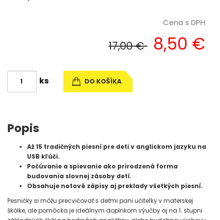
Cena s DPH
8,50 €
17,00 €
ks
DO KOŠÍKA
Popis
Až 15 tradičných piesní pre deti v anglickom jazyku na
USB kľúči.
Počúvanie a spievanie ako prirodzená forma
budovania slovnej zásoby detí.
Obsahuje notové zápisy aj preklady všetkých piesní.
Pesničky si môžu precvičovať s deťmi pani učiteľky v materskej
škôlke, ale pomôcka je ideálnym doplnkom výučby aj na 1. stupni