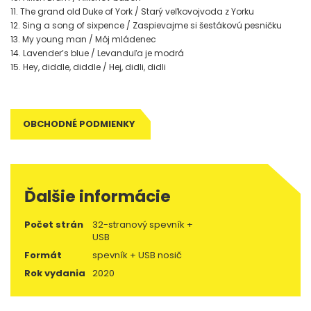
11. The grand old Duke of York / Starý veľkovojvoda z Yorku
12. Sing a song of sixpence / Zaspievajme si šestákovú pesničku
13. My young man / Môj mládenec
14. Lavender’s blue / Levanduľa je modrá
15. Hey, diddle, diddle / Hej, didli, didli
OBCHODNÉ PODMIENKY
Ďalšie informácie
Počet strán
32-stranový spevník +
USB
Formát
spevník + USB nosič
Rok vydania
2020