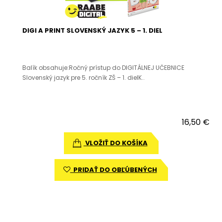
DIGI A PRINT SLOVENSKÝ JAZYK 5 – 1. DIEL
Balík obsahuje:Ročný prístup do DIGITÁLNEJ UČEBNICE
Slovenský jazyk pre 5. ročník ZŠ – 1. dielK..
16,50 €
VLOŽIŤ DO KOŠÍKA
PRIDAŤ DO OBĽÚBENÝCH