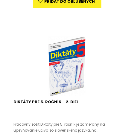
PRIDAŤ DO OBĽÚBENÝCH
DIKTÁTY PRE 5. ROČNÍK – 2. DIEL
Pracovný zošit Diktáty pre 5. ročník je zameraný na
upevňovanie učiva zo slovenského jazyka, na..