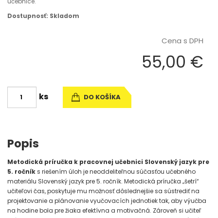
učebnice.
Dostupnosť: Skladom
Cena s DPH
55,00 €
ks
DO KOŠÍKA
Popis
Metodická príručka k pracovnej učebnici Slovenský jazyk pre
5. ročník
s riešením úloh je neoddeliteľnou súčasťou učebného
materiálu Slovenský jazyk pre 5. ročník. Metodická príručka „šetrí“
učiteľovi čas, poskytuje mu možnosť dôslednejšie sa sústrediť na
projektovanie a plánovanie vyučovacích jednotiek tak, aby výučba
na hodine bola pre žiaka efektívna a motivačná. Zároveň si učiteľ