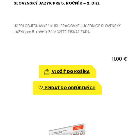
SLOVENSKÝ JAZYK PRE 5. ROČNÍK – 2. DIEL
UŽ PRI OBJEDNÁVKE 1 KUSU PRACOVNEJ UČEBNICE SLOVENSKÝ
JAZYK pre 5. ročník ZŠ MÔŽETE ZÍSKAŤ ZADA..
11,00 €
VLOŽIŤ DO KOŠÍKA
PRIDAŤ DO OBĽÚBENÝCH