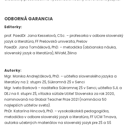
ODBORNÁ GARANCIA
Editorky:
prof. PaedDr. Jana Kesselová, CSc. – profesorka v odbore slovenský
jazyk a literatúra, FF Prešovská univerzita, Prešov
PaedDr. Jana Tomášková, PhD. – metodička (občianska náuka,
slovenský jazyk a literatúra), NIVaM, Žilina
Autorky:
Mgr. Monika Andrejčáková, PhD. – učiteľka slovenského jazyka a
literatúry na 2. stupni ZŠ, Súkromná ZŠ v Senci
Mgr. Iveta Barková – riaditeľka Súkromnej ZŠ v Senci, učiteľka SJL a
DEJ na II. stupni ZŠ, víťazka súťaže Učiteľ Slovenska za rok 2020,
nominovaná na Global Teacher Prize 2021 (nominácia 50
najlepších učiteľov sveta).
PhDr. Katarína Hincová, PhD. – vysokoškolská pedagogička,
metodička v odbore slovenský jazyk a literatúra, FF UCM Trnava,
autorka učebných materiálov na slovenský jazyk pre ZŠ a SŠ