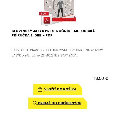
SLOVENSKÝ JAZYK PRE 5. ROČNÍK – METODICKÁ
PRÍRUČKA 2. DIEL – PDF
UŽ PRI OBJEDNÁVKE 1 KUSU PRACOVNEJ UČEBNICE SLOVENSKÝ
JAZYK pre 5. ročník ZŠ MÔŽETE ZÍSKAŤ ZADA..
18,50 €
VLOŽIŤ DO KOŠÍKA
PRIDAŤ DO OBĽÚBENÝCH