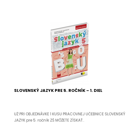
SLOVENSKÝ JAZYK PRE 5. ROČNÍK – 1. DIEL
UŽ PRI OBJEDNÁVKE 1 KUSU PRACOVNEJ UČEBNICE SLOVENSKÝ
JAZYK pre 5. ročník ZŠ MÔŽETE ZÍSKAŤ..