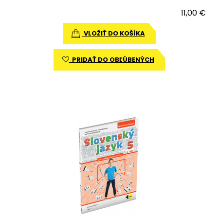
11,00 €
VLOŽIŤ DO KOŠÍKA
PRIDAŤ DO OBĽÚBENÝCH