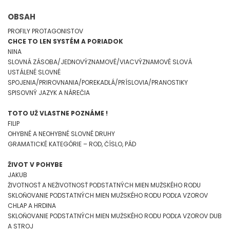
OBSAH
PROFILY PROTAGONISTOV
CHCE TO LEN SYSTÉM A PORIADOK
NINA
SLOVNÁ ZÁSOBA/JEDNOVÝZNAMOVÉ/VIACVÝZNAMOVÉ SLOVÁ
USTÁLENÉ SLOVNÉ
SPOJENIA/PRIROVNANIA/POREKADLÁ/PRÍSLOVIA/PRANOSTIKY
SPISOVNÝ JAZYK A NÁREČIA
TOTO UŽ VLASTNE POZNÁME !
FILIP
OHYBNÉ A NEOHYBNÉ SLOVNÉ DRUHY
GRAMATICKÉ KATEGÓRIE – ROD, ČÍSLO, PÁD
ŽIVOT V POHYBE
JAKUB
ŽIVOTNOSŤ A NEŽIVOTNOSŤ PODSTATNÝCH MIEN MUŽSKÉHO RODU
SKLOŇOVANIE PODSTATNÝCH MIEN MUŽSKÉHO RODU PODĽA VZOROV
CHLAP A HRDINA
SKLOŇOVANIE PODSTATNÝCH MIEN MUŽSKÉHO RODU PODĽA VZOROV DUB
A STROJ