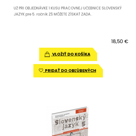
UŽ PRI OBJEDNÁVKE 1 KUSU PRACOVNEJ UČEBNICE SLOVENSKÝ
JAZYK pre 5. ročník ZŠ MÔŽETE ZÍSKAŤ ZADA..
18,50 €
VLOŽIŤ DO KOŠÍKA
PRIDAŤ DO OBĽÚBENÝCH