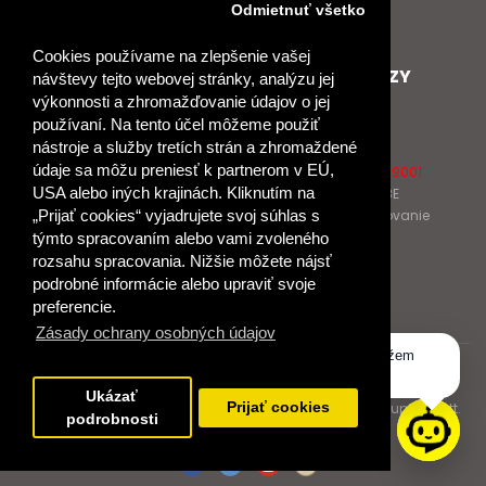
Nové heslo
Odmietnuť všetko
GDPR
Cookies používame na zlepšenie vašej
SPOLUPRACUJEME
ĎALŠIE ODKAZY
návštevy tejto webovej stránky, analýzu jej
výkonnosti a zhromažďovanie údajov o jej
Podporujeme
O Raabe
používaní. Na tento účel môžeme použiť
Naše projekty
O Klett
nástroje a služby tretích strán a zhromaždené
Spolupracujeme
Naši autori
údaje sa môžu preniesť k partnerom v EÚ,
Pošlite nám správu
Certifikát kvality ISO 9001
USA alebo iných krajinách. Kliknutím na
Klientska zóna RAABE
Katalógy na prelistovanie
„Prijať cookies“ vyjadrujete svoj súhlas s
týmto spracovaním alebo vami zvoleného
rozsahu spracovania. Nižšie môžete nájsť
NÁKUP
podrobné informácie alebo upraviť svoje
Odstúpiť od zmluvy
preferencie.
Zásady ochrany osobných údajov
Dobrý deň, ako vám môžem
© 2017 Dr. Josef Raabe Slovensko, s.r.o.
pomôcť?
Ukázať
Dr. Josef Raabe Slovensko, s.r.o., člen medzinárodnej skupiny Klett.
Prijať cookies
podrobnosti
Spoločne ku kvalitnému vzdelávaniu.