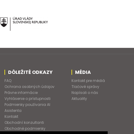
DÔLEŽITÉ ODKAZY
MÉDIA
FAQ
Kontakt pre médiá
Ochrana osobných údajov
Tlačové správy
Právne informácie
Napísali o nás
Vyhlásenie o prístupnosti
Aktuality
Podmienky používania AI
Asistenta
Kontakt
Obchodní konzultanti
Obchodné podmienky