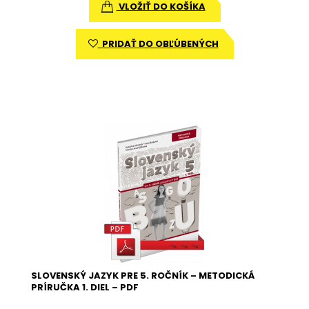
VLOŽIŤ DO KOŠÍKA
PRIDAŤ DO OBĽÚBENÝCH
SLOVENSKÝ JAZYK PRE 5. ROČNÍK – METODICKÁ
PRÍRUČKA 1. DIEL – PDF