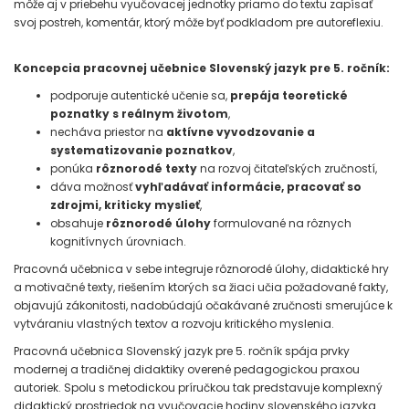
môže aj v priebehu vyučovacej jednotky priamo do textu zapísať
svoj postreh, komentár, ktorý môže byť podkladom pre autoreflexiu.
Koncepcia pracovnej učebnice Slovenský jazyk pre 5. ročník:
podporuje autentické učenie sa,
prepája teoretické
poznatky s reálnym životom
,
necháva priestor na
aktívne vyvodzovanie a
systematizovanie poznatkov
,
ponúka
rôznorodé texty
na rozvoj čitateľských zručností,
dáva možnosť
vyhľadávať informácie, pracovať so
zdrojmi, kriticky myslieť
,
obsahuje
rôznorodé úlohy
formulované na rôznych
kognitívnych úrovniach.
Pracovná učebnica v sebe integruje rôznorodé úlohy, didaktické hry
a motivačné texty, riešením ktorých sa žiaci učia požadované fakty,
objavujú zákonitosti, nadobúdajú očakávané zručnosti smerujúce k
vytváraniu vlastných textov a rozvoju kritického myslenia.
Pracovná učebnica Slovenský jazyk pre 5. ročník spája prvky
modernej a tradičnej didaktiky overené pedagogickou praxou
autoriek. Spolu s metodickou príručkou tak predstavuje komplexný
didaktický prostriedok na vyučovacie hodiny slovenského jazyka.