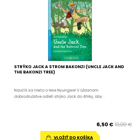
STRÝKO JACK A STROM BAKONZI (UNCLE JACK AND
THE BAKONZI TREE)
Naučíš sa niečo o lese Nyungwe! V úžasnom
dobrodružstve odletí strýko Jack do Afriky, aby ..
6,50 €
10,00 €
VLOŽIŤ DO KOŠÍKA