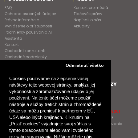
FAQ
Kontakt pre médiá
Ochrana osobných údajov
Tlačové správy
Právne informácie
Napísali o nás
Vyhlásenie o prístupnosti
Aktuality
Podmienky používania AI
Asistenta
Kontakt
Obchodní konzultanti
Obchodné podmienky
Nové heslo
Odmietnuť všetko
GDPR
Cookies používame na zlepšenie vašej
SPOLUPRACUJEME
ĎALŠIE ODKAZY
návštevy tejto webovej stránky, analýzu jej
výkonnosti a zhromažďovanie údajov o jej
Podporujeme
O Raabe
používaní. Na tento účel môžeme použiť
Naše projekty
O Klett
nástroje a služby tretích strán a zhromaždené
Spolupracujeme
Naši autori
údaje sa môžu preniesť k partnerom v EÚ,
Pošlite nám správu
Certifikát kvality ISO 9001
USA alebo iných krajinách. Kliknutím na
Klientska zóna RAABE
Katalógy na prelistovanie
„Prijať cookies“ vyjadrujete svoj súhlas s
týmto spracovaním alebo vami zvoleného
rozsahu spracovania. Nižšie môžete nájsť