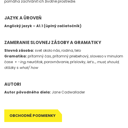
pomáha zachrániť ich životné prostredie.
JAZYK A ÚROVEŇ
Anglický jazyk – A1.1 (úplný začiatočník)
ZAMERANIE SLOVNEJ ZÁSOBY A GRAMATIKY
Slovná zásoba:
svet okolo nás, rodina, telo
Gramatika:
prítomný čas, prítomný priebehový, sloveso v minulom
čase + -
ing
, neurčitok, porovnávanie, príslovky
, let’s…, must, should
,
otázky s
what/ how
AUTORI
Autor pôvodného diela:
Jane Cadwallader
OBCHODNÉ PODMIENKY