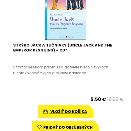
STRÝKO JACK A TUČNIAKY (UNCLE JACK AND THE
EMPEROR PENGUINS) + CD*
V tomto veselom príbehu sa dozviete niečo o zvykoch
tučniakov cisárskych a budete nasledov..
6,50 €
10,00 €
VLOŽIŤ DO KOŠÍKA
PRIDAŤ DO OBĽÚBENÝCH