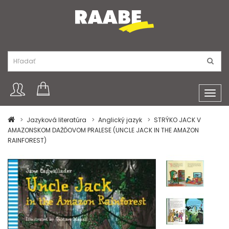
Toggl
navig
Jazyková literatúra
Anglický jazyk
STRÝKO JACK V
AMAZONSKOM DAŽĎOVOM PRALESE (UNCLE JACK IN THE AMAZON
RAINFOREST)