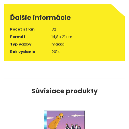
Ďalšie informácie
Počet strán
32
Formát
14,8 x 21 cm
Typ väzby
mäkká
Rok vydania
2014
Súvisiace produkty