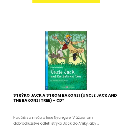
STRÝKO JACK A STROM BAKONZI (UNCLE JACK AND
THE BAKONZI TREE) + CD*
Naučíš sa niečo o lese Nyungwe! V úžasnom
dobrodružstve odletí strýko Jack do Afriky, aby ..