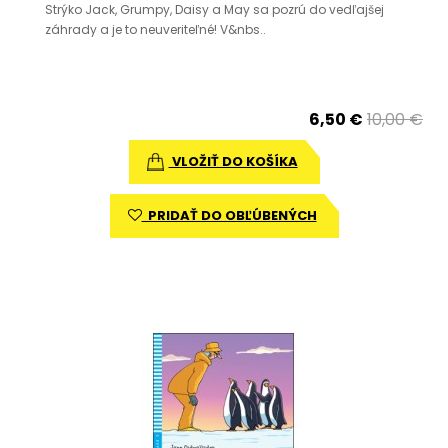
Strýko Jack, Grumpy, Daisy a May sa pozrú do vedľajšej
záhrady a je to neuveriteľné! V&nbs..
6,50 €
10,00 €
VLOŽIŤ DO KOŠÍKA
PRIDAŤ DO OBĽÚBENÝCH