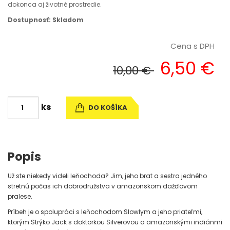
dokonca aj životné prostredie.
Dostupnosť: Skladom
Cena s DPH
6,50 €
10,00 €
ks
DO KOŠÍKA
Popis
Už ste niekedy videli leňochoda? Jim, jeho brat a sestra jedného
stretnú počas ich dobrodružstva v amazonskom dažďovom
pralese.
Príbeh je o spolupráci s leňochodom Slowlym a jeho priateľmi,
ktorým Strýko Jack s doktorkou Silverovou a amazonskými indiánmi