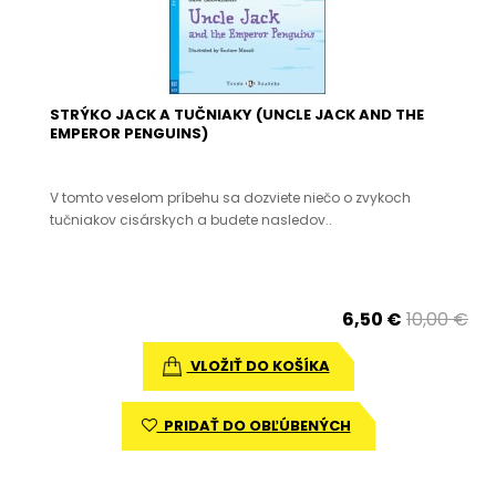
STRÝKO JACK A TUČNIAKY (UNCLE JACK AND THE
EMPEROR PENGUINS)
V tomto veselom príbehu sa dozviete niečo o zvykoch
tučniakov cisárskych a budete nasledov..
6,50 €
10,00 €
VLOŽIŤ DO KOŠÍKA
PRIDAŤ DO OBĽÚBENÝCH