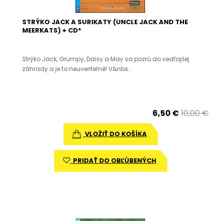
STRÝKO JACK A SURIKATY (UNCLE JACK AND THE
MEERKATS) + CD*
Strýko Jack, Grumpy, Daisy a May sa pozrú do vedľajšej
záhrady a je to neuveriteľné! V&nbs..
6,50 €
10,00 €
VLOŽIŤ DO KOŠÍKA
PRIDAŤ DO OBĽÚBENÝCH