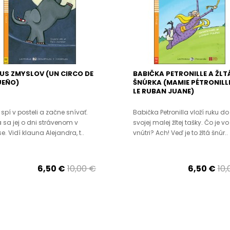
US ZMYSLOV (UN CIRCO DE
BABIČKA PETRONILLE A ŽLT
UEÑO)
ŠNÚRKA (MAMIE PÉTRONILLE
LE RUBAN JUANE)
 spí v posteli a začne snívať.
Babička Petronilla vloží ruku do
 sa jej o dni strávenom v
svojej malej žltej tašky. Čo je vo
se. Vidí klauna Alejandra, t..
vnútri? Ach! Veď je to žltá šnúr..
6,50 €
10,00 €
6,50 €
10,