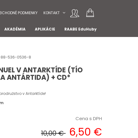
BCHODNÉ PODMIENKY
KONTAKT
AKADÉMIA
APLIKÁCIE
RAABE EduHuby
78-88-536-0536-8
UEL V ANTARKTÍDE (TÍO
LA ANTÁRTIDA) + CD*
brodružstvo v Antarktíde!
om
Cena s DPH
6,50 €
10,00 €