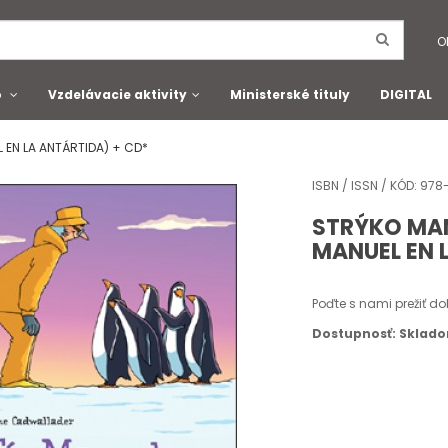
O
o
Vzdelávacie aktivity
Ministerské tituly
DIGITAL
 EN LA ANTÁRTIDA) + CD*
ISBN / ISSN / KÓD: 9
STRÝKO MAN
MANUEL EN 
Poďte s nami prežiť do
Dostupnosť: Sklad