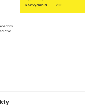
Rok vydania
2010
 neosobný
redložka
kty