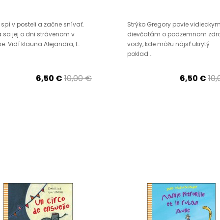
 spí v posteli a začne snívať.
Strýko Gregory povie vidiecky
 sa jej o dni strávenom v
dievčatám o podzemnom zdro
se. Vidí klauna Alejandra, t..
vody, kde môžu nájsť ukrytý
poklad...
6,50 €
10,00 €
6,50 €
10,