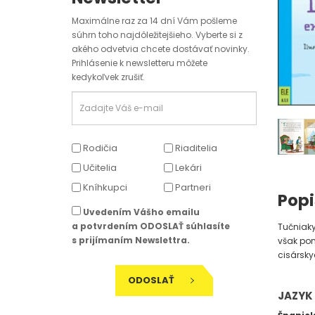
Maximálne raz za 14 dní Vám pošleme
súhrn toho najdôležitejšieho. Vyberte si z
akého odvetvia chcete dostávať novinky.
Prihlásenie k newsletteru môžete
kedykoľvek zrušiť.
Rodičia
Riaditelia
Učitelia
Lekári
Kníhkupci
Partneri
Popi
Uvedením Vášho emailu
a potvrdením ODOSLAŤ súhlasíte
Tučniaky
s prijímaním Newslettra.
však pom
cisársky
ODOSLAŤ
JAZYK