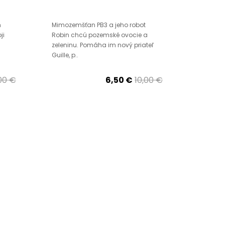
m
Mimozemšťan PB3 a jeho robot
ji
Robin chcú pozemské ovocie a
zeleninu. Pomáha im nový priateľ
Guille, p..
00 €
6,50 €
10,00 €