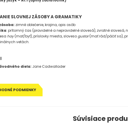
ky jazyk – A1.1 (úplný začiatočník
)
ANIE SLOVNEJ ZÁSOBY A GRAMATIKY
zásoba:
zimné oblečenie, krajina, opis osôb
ika
: prítomný čas (pravidelné a nepravidelné slovesá), zvratné slovesá,
vesa
hay
(mať/byť), príslovky miesta, sloveso
gustar
(mať rád/páčiť sa), p
finálnych vetách.
I
ôvodného diela:
Jane Cadwallader
HODNÉ PODMIENKY
Súvisiace produ