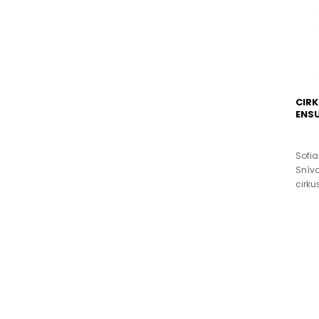
CIRK
ENS
Sofia
Sníva
cirku