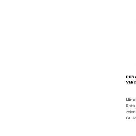
PB3 
VERD
Mimoz
Robi
zelen
Guille