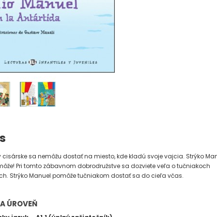
s
 cisárske sa nemôžu dostať na miesto, kde kladú svoje vajcia. Strýko Ma
ôže! Pri tomto zábavnom dobrodružstve sa dozviete veľa o tučniakoch
ch. Strýko Manuel pomôže tučniakom dostať sa do cieľa včas.
 A ÚROVEŇ