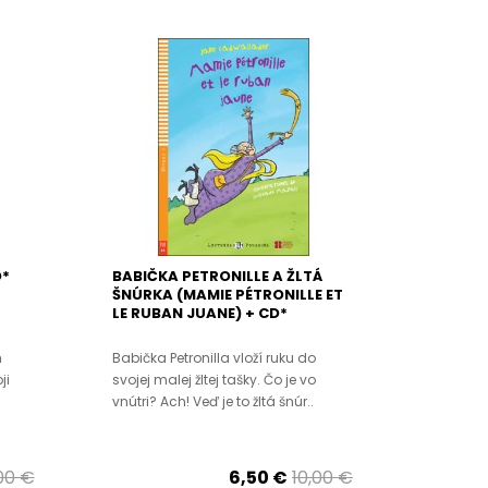
D*
BABIČKA PETRONILLE A ŽLTÁ
ŠNÚRKA (MAMIE PÉTRONILLE ET
LE RUBAN JUANE) + CD*
m
Babička Petronilla vloží ruku do
ji
svojej malej žltej tašky. Čo je vo
vnútri? Ach! Veď je to žltá šnúr..
00 €
6,50 €
10,00 €