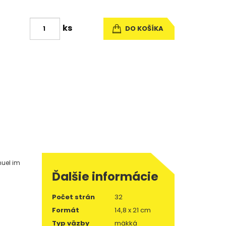
ks
DO KOŠÍKA
nuel im
Ďalšie informácie
Počet strán
32
Formát
14,8 x 21 cm
Typ väzby
mäkká