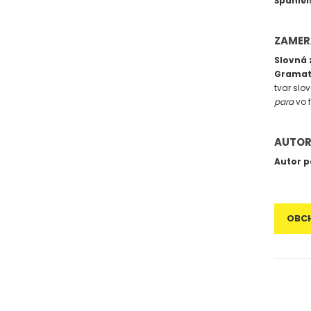
Španiels
ZAMER
Slovná 
Gramat
tvar slo
para
vo 
AUTOR
Autor p
OBC