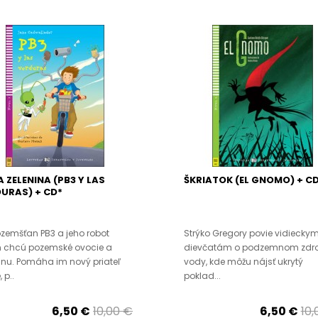
A ZELENINA (PB3 Y LAS
ŠKRIATOK (EL GNOMO) + C
URAS) + CD*
emšťan PB3 a jeho robot
Strýko Gregory povie vidiecky
n chcú pozemské ovocie a
dievčatám o podzemnom zdro
inu. Pomáha im nový priateľ
vody, kde môžu nájsť ukrytý
, p..
poklad...
6,50 €
10,00 €
6,50 €
10,