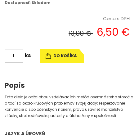
Dostupnosť: Skladom
Cena s DPH
6,50 €
13,00 €
ks
DO KOŠÍKA
Popis
Toto dielo je obžalobou vzdelávacích metód osemnásteho storočia
a točí sa okolo kľúčových problémov svojej doby: rešpektovanie
konvencie a spoločenských noriem, právo uzavrieť manželstvo
z lásky, stret rodičovskej autority a úloha ženy v spoločnosti.
JAZYK A ÚROVEŇ