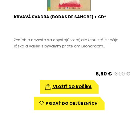
KRVAVÁ SVADBA (BODAS DE SANGRE) + CD*
Ženích a nevesta sa chystajú vziať, ale ženu stále spája
láska a vášeň s bývalým priateľom Leonardom..
6,50 €
13,00 €
VLOŽIŤ DO KOŠÍKA
PRIDAŤ DO OBĽÚBENÝCH