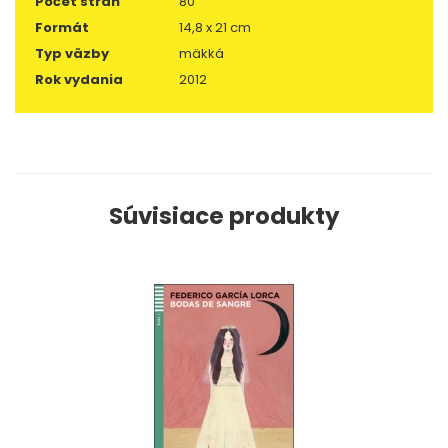
Počet strán
80
Formát
14,8 x 21 cm
Typ väzby
mäkká
Rok vydania
2012
Súvisiace produkty