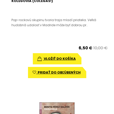
KOLEGOVIA (COLEGAS!)
Pop-rockovú skupinu tvoria traja mladí priatelia. Veľká
hudobná udalosť v Madride môže byť dobrou pr..
6,50 €
10,00 €
VLOŽIŤ DO KOŠÍKA
PRIDAŤ DO OBĽÚBENÝCH