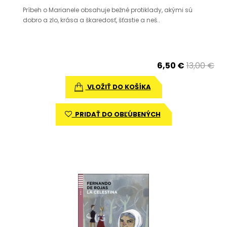
Príbeh o Marianele obsahuje bežné protiklady, akými sú
dobro a zlo, krása a škaredosť, šťastie a neš..
6,50 €
13,00 €
VLOŽIŤ DO KOŠÍKA
PRIDAŤ DO OBĽÚBENÝCH