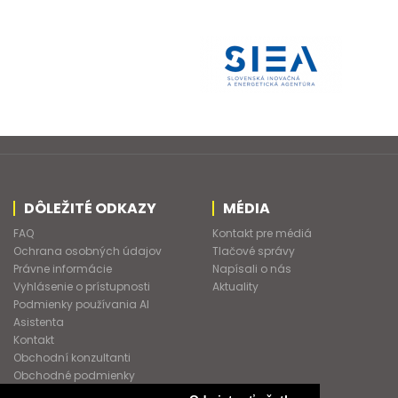
DÔLEŽITÉ ODKAZY
MÉDIA
FAQ
Kontakt pre médiá
Ochrana osobných údajov
Tlačové správy
Právne informácie
Napísali o nás
Vyhlásenie o prístupnosti
Aktuality
Podmienky používania AI
Asistenta
Kontakt
Obchodní konzultanti
Obchodné podmienky
Nové heslo