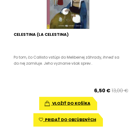
CELESTINA (LA CELESTINA)
Po tom, čo Callisto vstúpi do Melibeinej záhrady, ihneď sa
do nej zamiluje. Jeho vyznanie však sprev..
6,50 €
13,00 €
VLOŽIŤ DO KOŠÍKA
PRIDAŤ DO OBĽÚBENÝCH