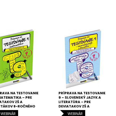
RAVA NA TESTOVANIE
PRÍPRAVA NA TESTOVANIE
MATEMATIKA – PRE
9 – SLOVENSKÝ JAZYK A
ATAKOV ZŠ A
LITERATÚRA – PRE
RTÁKOV 8-ROČNÉHO
DEVIATAKOV ZŠ A
NÁZIA
ŠTVRTÁKOV 8-ROČNÉHO
WEBINÁR
WEBINÁR
GYMNÁZIA