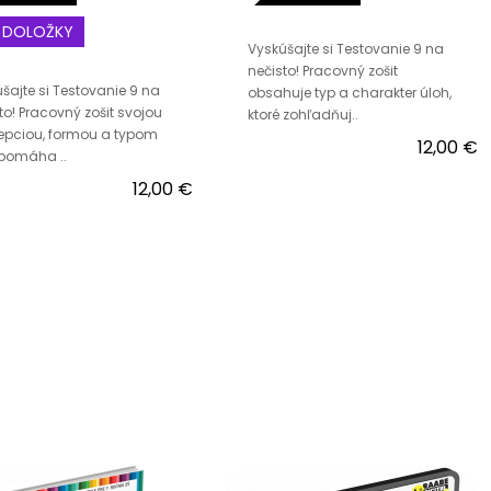
DOLOŽKY
Vyskúšajte si Testovanie 9 na
nečisto! Pracovný zošit
šajte si Testovanie 9 na
obsahuje typ a charakter úloh,
to! Pracovný zošit svojou
ktoré zohľadňuj..
epciou, formou a typom
12,00 €
 pomáha ..
12,00 €