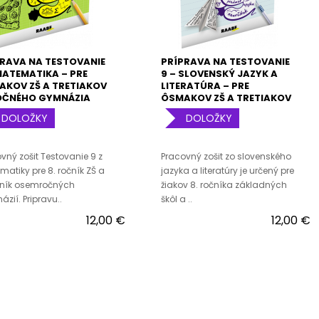
RAVA NA TESTOVANIE
PRÍPRAVA NA TESTOVANIE
MATEMATIKA – PRE
9 – SLOVENSKÝ JAZYK A
KOV ZŠ A TRETIAKOV
LITERATÚRA – PRE
OČNÉHO GYMNÁZIA
ÔSMAKOV ZŠ A TRETIAKOV
8-ROČNÉHO GYMNÁZIA
DOLOŽKY
DOLOŽKY
vný zošit Testovanie 9 z
Pracovný zošit zo slovenského
atiky pre 8. ročník ZŠ a
jazyka a literatúry je určený pre
čník osemročných
žiakov 8. ročníka základných
zií. Pripravu..
škôl a ..
12,00 €
12,00 €