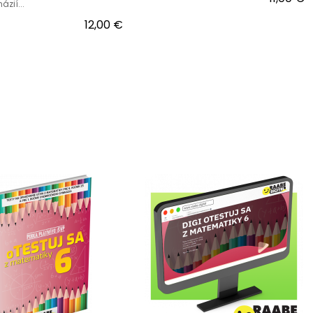
zií...
12,00 €