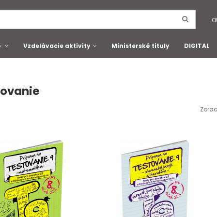
O
o
Vzdelávacie aktivity
Ministerské tituly
DIGITAL
tovanie
Zorad