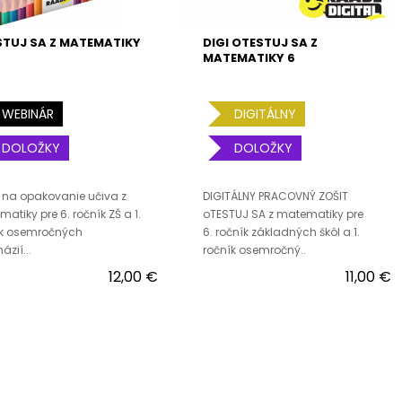
TUJ SA Z MATEMATIKY
DIGI OTESTUJ SA Z
MATEMATIKY 6
WEBINÁR
DIGITÁLNY
DOLOŽKY
DOLOŽKY
 na opakovanie učiva z
DIGITÁLNY PRACOVNÝ ZOŠIT
atiky pre 6. ročník ZŠ a 1.
oTESTUJ SA z matematiky pre
ík osemročných
6. ročník základných škôl a 1.
zií...
ročník osemročný..
12,00 €
11,00 €