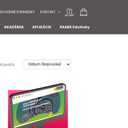
BCHODNÉ PODMIENKY
KONTAKT
AKADÉMIA
APLIKÁCIE
RAABE EduHuby
iť podľa: