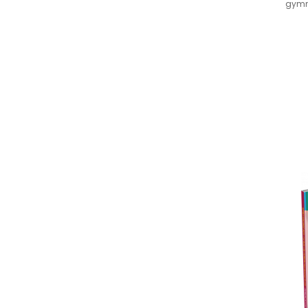
gymná