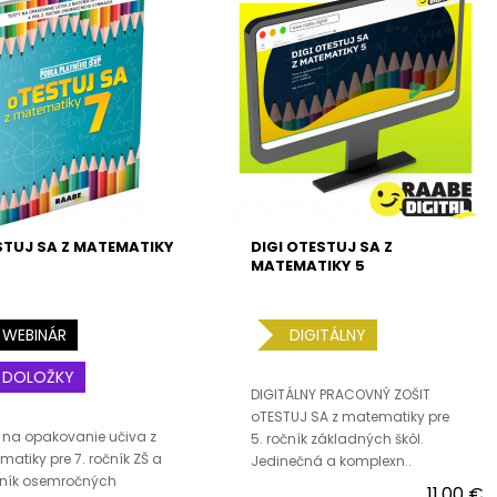
TUJ SA Z MATEMATIKY
DIGI OTESTUJ SA Z
MATEMATIKY 5
WEBINÁR
DIGITÁLNY
DOLOŽKY
DIGITÁLNY PRACOVNÝ ZOŠIT
oTESTUJ SA z matematiky pre
 na opakovanie učiva z
5. ročník základných škôl.
atiky pre 7. ročník ZŠ a
Jedinečná a komplexn..
čník osemročných
11,00 €