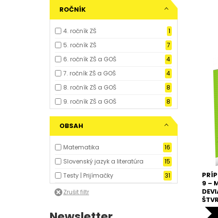
ROČNÍK
4. ročník ZŠ
1
5. ročník ZŠ
7
6. ročník ZŠ a GOŠ
4
7. ročník ZŠ a GOŠ
4
8. ročník ZŠ a GOŠ
8
9. ročník ZŠ a GOŠ
8
OBSAH
Matematika
16
Slovenský jazyk a literatúra
15
PRÍP
Testy | Prijímačky
31
9 – 
DEVI
ŠTV
GYM
Newsletter