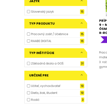
JAZYK
Slovenský jazyk
15
PRÍP
TYP PRODUKTU
9 – 
ÔSMA
8-R
Pracovný zošit / Učebnice
15
RAABE DIGITAL
16
Praco
TYP INŠTITÚCIE
matem
3. ro
Základná škola a GOŠ
31
gymná
URČENÉ PRE
Učiteľ, vychovávateľ
19
Dieťa, žiak, študent
19
Rodič
3