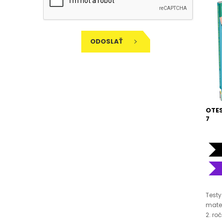
ODOSLAŤ
OTES
7
Testy
matem
2. ro