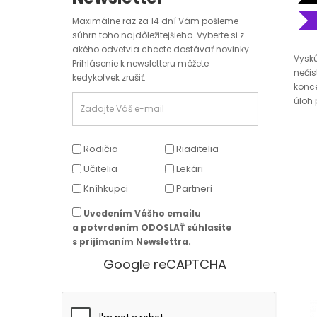
Maximálne raz za 14 dní Vám pošleme
súhrn toho najdôležitejšieho. Vyberte si z
akého odvetvia chcete dostávať novinky.
Vyskú
Prihlásenie k newsletteru môžete
nečis
kedykoľvek zrušiť.
konc
úloh
Rodičia
Riaditelia
Učitelia
Lekári
Kníhkupci
Partneri
Uvedením Vášho emailu
a potvrdením ODOSLAŤ súhlasíte
s prijímaním Newslettra.
Google reCAPTCHA