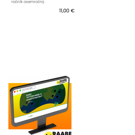
ročník osemročný..
11,00 €