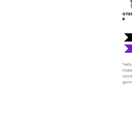
OTES
6
Testy
matem
ročn
gymná