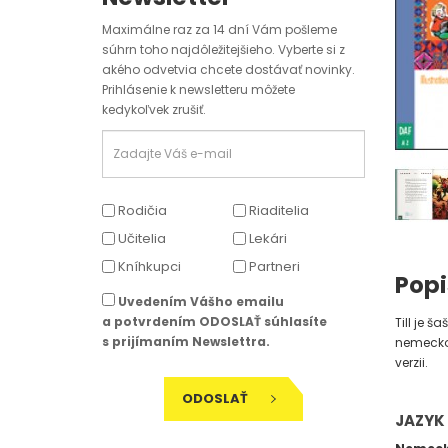
Maximálne raz za 14 dní Vám pošleme
súhrn toho najdôležitejšieho. Vyberte si z
akého odvetvia chcete dostávať novinky.
Prihlásenie k newsletteru môžete
kedykoľvek zrušiť.
Rodičia
Riaditelia
Učitelia
Lekári
Kníhkupci
Partneri
Popi
Uvedením Vášho emailu
a potvrdením ODOSLAŤ súhlasíte
Till je š
s prijímaním Newslettra.
nemeckom
verzii.
ODOSLAŤ
JAZYK