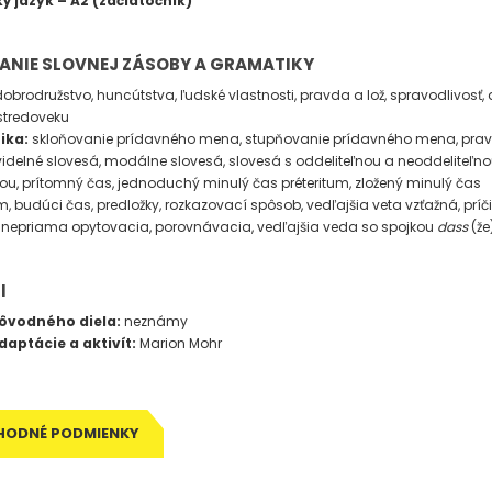
 jazyk – A2 (začiatočník
)
ANIE SLOVNEJ ZÁSOBY A GRAMATIKY
obrodružstvo, huncútstva, ľudské vlastnosti, pravda a lož, spravodlivosť,
 stredoveku
ika:
skloňovanie prídavného mena, stupňovanie prídavného mena, prav
idelné slovesá, modálne slovesá, slovesá s oddeliteľnou a neoddeliteľn
u, prítomný čas, jednoduchý minulý čas préteritum, zložený minulý čas
m, budúci čas, predložky, rozkazovací spôsob, vedľajšia veta vzťažná, príč
 nepriama opytovacia, porovnávacia, vedľajšia veda so spojkou
dass
(že
I
ôvodného diela:
neznámy
daptácie a aktivít:
Marion Mohr
HODNÉ PODMIENKY