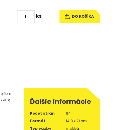
ks
DO KOŠÍKA
ámejšom
ávanej
Ďalšie informácie
Počet strán
64
Formát
14,8 x 21 cm
Typ väzby
mäkká