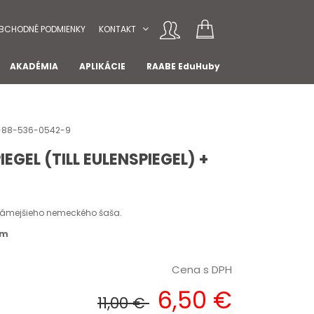
BCHODNÉ PODMIENKY
KONTAKT
AKADÉMIA
APLIKÁCIE
RAABE EduHuby
78-88-536-0542-9
IEGEL (TILL EULENSPIEGEL) +
jznámejšieho nemeckého šaša.
om
Cena s DPH
6,50 €
11,00 €