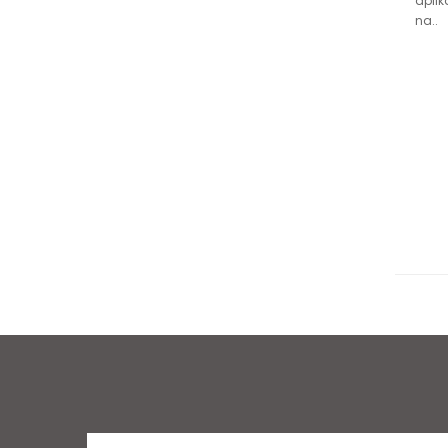
aplik
na..