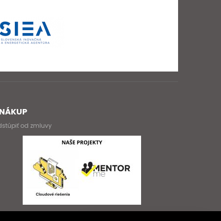
NÁKUP
stúpiť od zmluvy