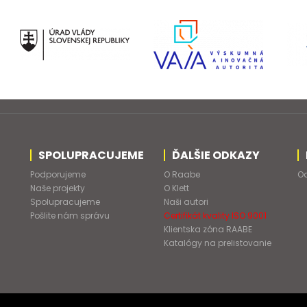
SPOLUPRACUJEME
ĎALŠIE ODKAZY
Podporujeme
O Raabe
Od
Naše projekty
O Klett
Spolupracujeme
Naši autori
Pošlite nám správu
Certifikát kvality ISO 9001
Klientska zóna RAABE
Katalógy na prelistovanie