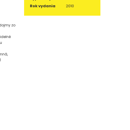
Rok vydania
2010
 dojmy zo
idelné
ou
inná,
)