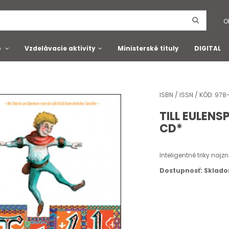
O
o
Vzdelávacie aktivity
Ministerské tituly
DIGITAL
ISBN / ISSN / KÓD: 9
TILL EULENSP
CD*
Inteligentné triky na
Dostupnosť: Sklad