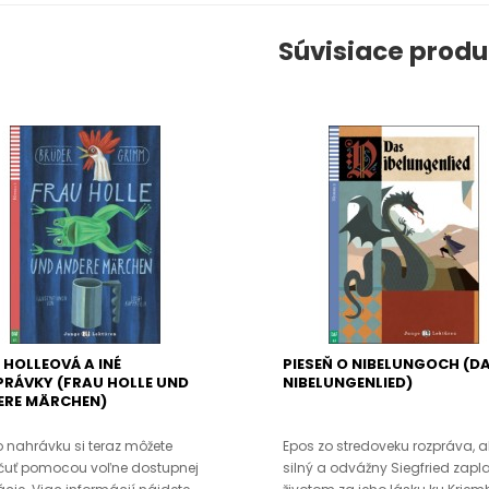
Súvisiace produ
 HOLLEOVÁ A INÉ
PIESEŇ O NIBELUNGOCH (D
RÁVKY (FRAU HOLLE UND
NIBELUNGENLIED)
ERE MÄRCHEN)
 nahrávku si teraz môžete
Epos zo stredoveku rozpráva, 
čuť pomocou voľne dostupnej
silný a odvážny Siegfried zapla