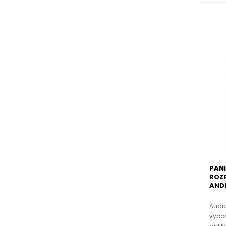
PANI
ROZP
AND
Audio
vypo