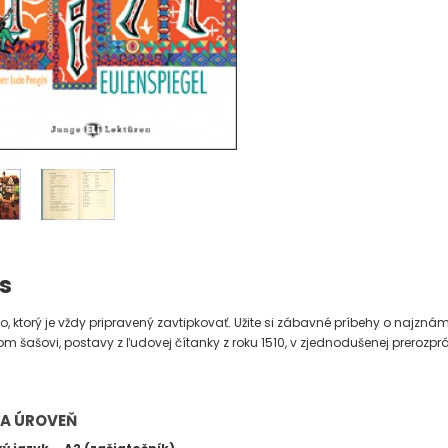
s
ašo, ktorý je vždy pripravený zavtipkovať. Užite si zábavné príbehy o najzn
 šašovi, postavy z ľudovej čítanky z roku 1510, v zjednodušenej prerozpr
 A ÚROVEŇ