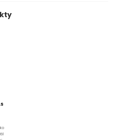
kty
AS
ako
til