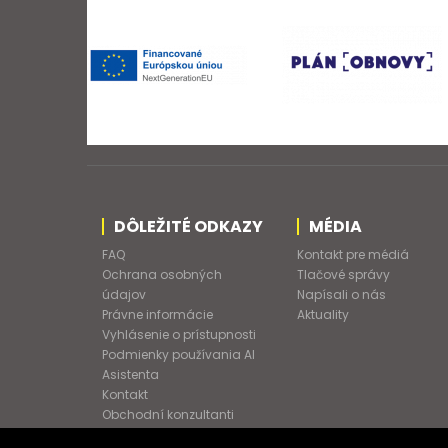
DÔLEŽITÉ ODKAZY
MÉDIA
FAQ
Kontakt pre médiá
Ochrana osobných
Tlačové správy
údajov
Napísali o nás
Právne informácie
Aktuality
Vyhlásenie o prístupnosti
Podmienky používania AI
Asistenta
Kontakt
Obchodní konzultanti
Obchodné podmienky