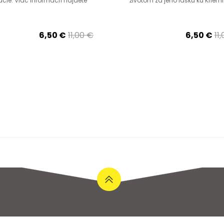
ácie. Viac informácií nájdete
životom za jeho lásku ku Kriemh
6,50 €
11,00 €
6,50 €
11