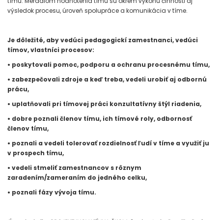
tímu. Meradlom hodnotenia tímu sú okrem výkonu činnosti aj
výsledok procesu, úroveň spolupráce a komunikácia v tíme.
Je dôležité, aby vedúci pedagogickí zamestnanci, vedúci
tímov, vlastníci procesov:
• poskytovali pomoc, podporu a ochranu procesnému tímu,
• zabezpečovali zdroje a keď treba, vedeli urobiť aj odbornú
prácu,
• uplatňovali pri tímovej práci konzultatívny štýl riadenia,
• dobre poznali členov tímu, ich tímové roly, odbornosť
členov tímu,
• poznali a vedeli tolerovať rozdielnosť ľudí v tíme a využiť ju
v prospech tímu,
• vedeli stmeliť zamestnancov s rôznym
zaradením/zameraním do jedného celku,
• poznali fázy vývoja tímu.