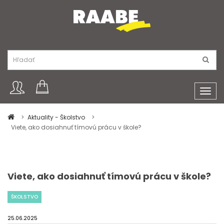
Toggl
navig
Aktuality - Školstvo
Viete, ako dosiahnuť tímovú prácu v škole?
Viete, ako dosiahnuť tímovú prácu v škole?
ŠKOLSTVO
25.06.2025