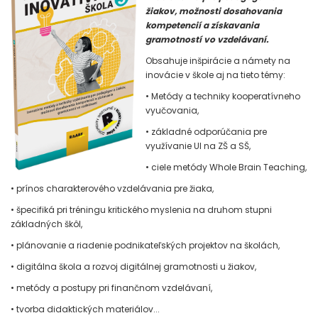
žiakov, možnosti dosahovania
kompetencií a získavania
gramotností vo vzdelávaní.
Obsahuje inšpirácie a námety na
inovácie v škole aj na tieto témy:
• Metódy a techniky kooperatívneho
vyučovania,
• základné odporúčania pre
využívanie UI na ZŠ a SŠ,
• ciele metódy Whole Brain Teaching,
• prínos charakterového vzdelávania pre žiaka,
• špecifiká pri tréningu kritického myslenia na druhom stupni
základných škôl,
• plánovanie a riadenie podnikateľských projektov na školách,
• digitálna škola a rozvoj digitálnej gramotnosti u žiakov,
• metódy a postupy pri finančnom vzdelávaní,
• tvorba didaktických materiálov...