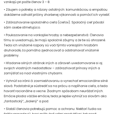
vznikajú pri počte členov 3 – 8.
• Záujem o potreby a názory ostatných: komunikáciou a empatiou
dokážeme odhaliť príčiny zhoršenej výkonnosti a pomôcť ich vyriešiť.
• Zdôrazňovanie spoločného cieľa (cieľov). Spoločný cieľ pôsobí
sám osebe stmeľujúco.
• Poukazovanie na vonkajšie hrozby a nebezpečenstvá: Členovia
tímu si uvedomujú, že majú spoločné záujmy a že tie sú ohrozené.
Teda ich vnútorné rozpory sú voči týmto vonkajším hrozbám
druhoradé, čo pomáha zjednocovať a odstraňovať vnútorné
problémy.
• Hľadanie silných stránok iných a zároveň uvedomovanie si aj
svojich vlastných nedostatkov – zdôrazňovať prínosy iných a
zamýšľať sa nad vlastnými chybami.
• Vyhnúť sa irónii či zosmiešňovaniu a vynechať emocionálne silné
slová. Podstatné je sústrediť sa na prácu a napĺňanie cieľa, a teda
hovoriť racionálne a vecne. Žiadnym spôsobom neurážať iných.
Emócie plodia väčšie emócie, teda je lepšie vyhnúť sa slovám ako:
„fantastický“, „šialený“ a pod.
• Slabší členovia potrebujú pomoc a ochranu: Niektorí ľudia sa
ťažšie presadzujú, hoci môžu byť veľmi produktívni, tak pocit