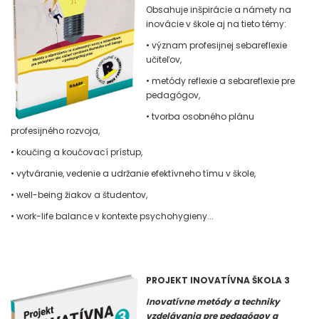
Obsahuje inšpirácie a námety na
inovácie v škole aj na tieto témy:
• význam profesijnej sebareflexie
učiteľov,
• metódy reflexie a sebareflexie pre
pedagógov,
• tvorba osobného plánu
profesijného rozvoja,
• koučing a koučovací prístup,
• vytváranie, vedenie a udržanie efektívneho tímu v škole,
• well-being žiakov a študentov,
• work-life balance v kontexte psychohygieny...
PROJEKT INOVATÍVNA ŠKOLA 3
Inovatívne metódy a techniky
vzdelávania pre pedagógov a