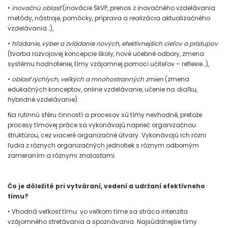
•
inovačnú oblasť
(inovácie ŠkVP, prenos z inovačného vzdelávania
metódy, nástroje, pomôcky, príprava a realizácia aktualizačného
vzdelávania…),
•
hľadanie, výber a zvládanie nových, efektívnejších cieľov a prístupov
(tvorba rozvojovej koncepcie školy, nové učebné odbory, zmena
systému hodnotenie, tímy vzájomnej pomoci učiteľov – reflexie…),
•
oblasť rýchlych, veľkých a mnohostranných zmien
(zmena
edukačných konceptov, online vzdelávanie, učenie na diaľku,
hybridné vzdelávanie).
Na rutinnú sféru činností a procesov sú tímy nevhodné, pretože
procesy tímovej práce sa vykonávajú naprieč organizačnou
štruktúrou, cez viaceré organizačné útvary. Vykonávajú ich rôzni
ľudia z rôznych organizačných jednotiek s rôznym odborným
zameraním a rôznymi znalosťami.
Čo je dôležité pri vytváraní, vedení a udržaní efektívneho
tímu?
• Vhodná veľkosť tímu: vo veľkom tíme sa stráca intenzita
vzájomného stretávania a spoznávania. Najsúdržnejšie tímy