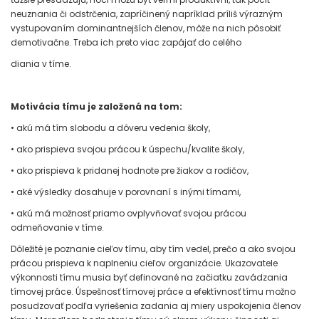
neuznania či odstrčenia, zapríčinený napríklad príliš výrazným
vystupovaním dominantnejších členov, môže na nich pôsobiť
demotivačne. Treba ich preto viac zapájať do celého
diania v tíme.
Motivácia tímu je založená na tom:
• akú má tím slobodu a dôveru vedenia školy,
• ako prispieva svojou prácou k úspechu/kvalite školy,
• ako prispieva k pridanej hodnote pre žiakov a rodičov,
• aké výsledky dosahuje v porovnaní s inými tímami,
• akú má možnosť priamo ovplyvňovať svojou prácou
odmeňovanie v tíme.
Dôležité je poznanie cieľov tímu, aby tím vedel, prečo a ako svojou
prácou prispieva k naplneniu cieľov organizácie. Ukazovatele
výkonnosti tímu musia byť definované na začiatku zavádzania
tímovej práce. Úspešnosť tímovej práce a efektívnosť tímu možno
posudzovať podľa vyriešenia zadania aj miery uspokojenia členov