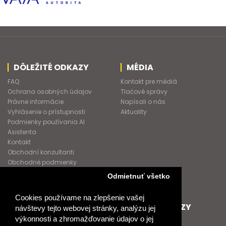
DÔLEŽITÉ ODKAZY
MÉDIA
FAQ
Kontakt pre médiá
Ochrana osobných údajov
Tlačové správy
Právne informácie
Napísali o nás
Vyhlásenie o prístupnosti
Aktuality
Podmienky používania AI
Asistenta
Kontakt
Obchodní konzultanti
Obchodné podmienky
Nové heslo
Odmietnuť všetko
GDPR
Cookies používame na zlepšenie vašej
SPOLUPRACUJEME
ĎALŠIE ODKAZY
návštevy tejto webovej stránky, analýzu jej
výkonnosti a zhromažďovanie údajov o jej
Podporujeme
O Raabe