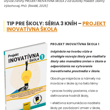
Úryvok z knihy PROJEKT INOVATÍVNA ŠKOLA 2 od autorky PaedDr. Dariny
Výbohovej, PhD. (RAABE, 2025)
TIP PRE ŠKOLY: SÉRIA 3 KNÍH –
PROJEKT
INOVATÍVNA ŠKOLA
PROJEKT INOVATÍVNA ŠKOLA 1
Inšpirácie na tvorbu vízie a
stratégie rozvoja školy pre riaditeľa
školy ako manažéra zmien v škole a
odporúčania na vytvorenie
inovatívneho prostredia v škole.
Obsahuje inšpirácie a námety na
inovácie v škole aj na tieto témy:
• proces tvorby poslania, vízie a
definovanie hodnôt školy,
• efektívna komunikácia riaditeľa
školy pri zavádzaní zmien v škole,