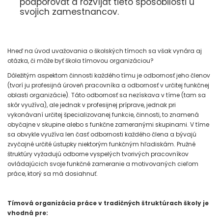
podporovať a rozvíjať tieto spôsobilosti u
svojich zamestnancov.
Hneď na úvod uvažovania o školských tímoch sa však vynára aj
otázka, či môže byť škola tímovou organizáciou?
Dôležitým aspektom činnosti každého tímu je odbornosť jeho členov
(tvorí ju profesijná úroveň pracovníka a odbornosť v určitej funkčnej
oblasti organizácie). Táto odbornosť sa nezískava v tíme (tam sa
skôr využíva), ale jednak v profesijnej príprave, jednak pri
vykonávaní určitej špecializovanej funkcie, činnosti, to znamená
obyčajne v skupine alebo s funkčne zameranými skupinami. V tíme
sa obvykle využíva len časť odbornosti každého člena a bývajú
zvyčajné určité ústupky niektorým funkčným hľadiskám. Pružné
štruktúry vyžadujú odborne vyspelých tvorivých pracovníkov
ovládajúcich svoje funkčné zameranie a motivovaných cieľom
práce, ktorý sa má dosiahnuť.
Tímová organizácia práce v tradičných štruktúrach školy je
vhodná pre: