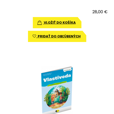
28,00 €
VLOŽIŤ DO KOŠÍKA
PRIDAŤ DO OBĽÚBENÝCH