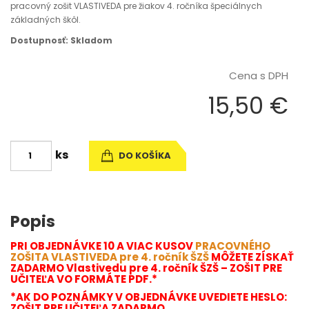
pracovný zošit VLASTIVEDA pre žiakov 4. ročníka špeciálnych
základných škôl.
Dostupnosť: Skladom
Cena s DPH
15,50 €
ks
DO KOŠÍKA
Popis
PRI OBJEDNÁVKE 10 A VIAC KUSOV
PRACOVNÉHO
ZOŠITA VLASTIVEDA pre 4. ročník ŠZŠ
MÔŽETE ZÍSKAŤ
ZADARMO Vlastivedu pre 4. ročník ŠZŠ – ZOŠIT PRE
UČITEĽA VO FORMÁTE PDF.*
*AK DO POZNÁMKY V OBJEDNÁVKE UVEDIETE HESLO:
ZOŠIT PRE UČITEĽA ZADARMO.