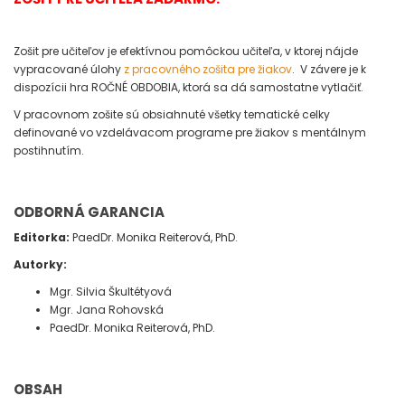
Zošit pre učiteľov je efektívnou pomôckou učiteľa, v ktorej nájde
vypracované úlohy
z pracovného zošita pre žiakov
. V závere je k
dispozícii hra ROČNÉ OBDOBIA, ktorá sa dá samostatne vytlačiť.
V pracovnom zošite sú obsiahnuté všetky tematické celky
definované vo vzdelávacom programe pre žiakov s mentálnym
postihnutím.
ODBORNÁ GARANCIA
Editorka:
PaedDr. Monika Reiterová, PhD.
Autorky:
Mgr. Silvia Škultétyová
Mgr. Jana Rohovská
PaedDr. Monika Reiterová, PhD.
OBSAH