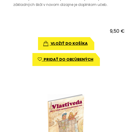
základných škôl v novom dizajne je doplnkom učeb..
9,50 €
VLOŽIŤ DO KOŠÍKA
PRIDAŤ DO OBĽÚBENÝCH