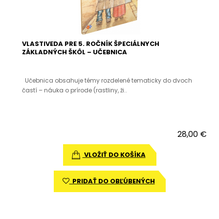
VLASTIVEDA PRE 5. ROČNÍK ŠPECIÁLNYCH
ZÁKLADNÝCH ŠKÔL – UČEBNICA
Učebnica obsahuje témy rozdelené tematicky do dvoch
častí – náuka o prírode (rastliny, ži..
28,00 €
VLOŽIŤ DO KOŠÍKA
PRIDAŤ DO OBĽÚBENÝCH