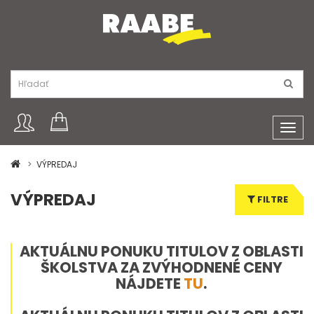
Toggl
navig
VÝPREDAJ
VÝPREDAJ
FILTRE
AKTUÁLNU PONUKU TITULOV Z OBLASTI
ŠKOLSTVA ZA ZVÝHODNENÉ CENY
NÁJDETE
TU
.