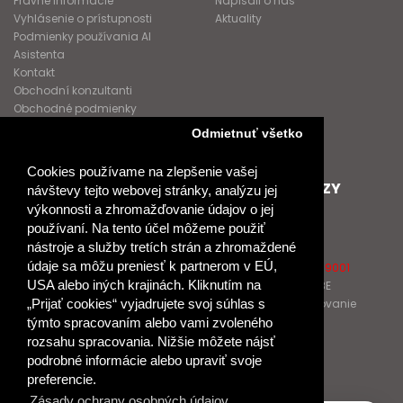
Právne informácie
Napísali o nás
Vyhlásenie o prístupnosti
Aktuality
Podmienky používania AI
Asistenta
Kontakt
Obchodní konzultanti
Obchodné podmienky
Nové heslo
Odmietnuť všetko
GDPR
Cookies používame na zlepšenie vašej
SPOLUPRACUJEME
ĎALŠIE ODKAZY
návštevy tejto webovej stránky, analýzu jej
výkonnosti a zhromažďovanie údajov o jej
Podporujeme
O Raabe
používaní. Na tento účel môžeme použiť
Naše projekty
O Klett
nástroje a služby tretích strán a zhromaždené
Spolupracujeme
Naši autori
údaje sa môžu preniesť k partnerom v EÚ,
Pošlite nám správu
Certifikát kvality ISO 9001
USA alebo iných krajinách. Kliknutím na
Klientska zóna RAABE
Katalógy na prelistovanie
„Prijať cookies“ vyjadrujete svoj súhlas s
týmto spracovaním alebo vami zvoleného
rozsahu spracovania. Nižšie môžete nájsť
NÁKUP
podrobné informácie alebo upraviť svoje
Odstúpiť od zmluvy
preferencie.
Zásady ochrany osobných údajov