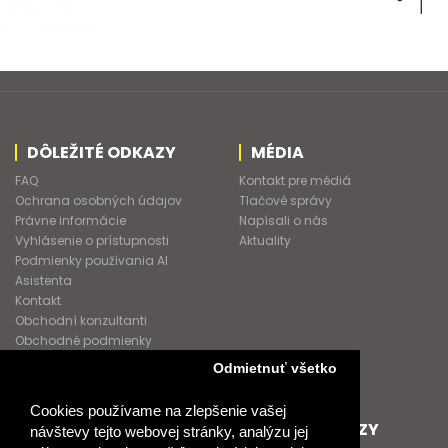
DÔLEŽITÉ ODKAZY
MÉDIA
FAQ
Kontakt pre médiá
Ochrana osobných údajov
Tlačové správy
Právne informácie
Napísali o nás
Vyhlásenie o prístupnosti
Aktuality
Podmienky používania AI
Asistenta
Kontakt
Obchodní konzultanti
Obchodné podmienky
Nové heslo
Odmietnuť všetko
GDPR
Cookies používame na zlepšenie vašej
SPOLUPRACUJEME
ĎALŠIE ODKAZY
návštevy tejto webovej stránky, analýzu jej