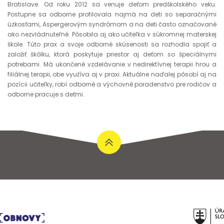
Bratislave. Od roku 2012 sa venuje deťom predškolského veku.
Postupne sa odborne profilovala najmä na deti so separačnými
úzkosťami, Aspergerovým syndrómom a na deti často označované
ako nezvládnuteľné. Pôsobila aj ako učiteľka v súkromnej materskej
škole. Túto prax a svoje odborné skúsenosti sa rozhodla spojiť a
založiť škôlku, ktorá poskytuje priestor aj deťom so špeciálnymi
potrebami. Má ukončené vzdelávanie v nedirektívnej terapii hrou a
filiálnej terapii, obe využíva aj v praxi. Aktuálne naďalej pôsobí aj na
pozícii učiteľky, robí odborné a výchovné poradenstvo pre rodičov a
odborne pracuje s deťmi.