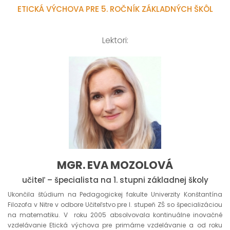
ETICKÁ VÝCHOVA PRE 5. ROČNÍK ZÁKLADNÝCH ŠKÔL
Lektori:
MGR. EVA MOZOLOVÁ
učiteľ – špecialista na 1. stupni základnej školy
Ukončila štúdium na Pedagogickej fakulte Univerzity Konštantína
Filozofa v Nitre v odbore Učiteľstvo pre I. stupeň ZŠ so špecializáciou
na matematiku. V roku 2005 absolvovala kontinuálne inovačné
vzdelávanie Etická výchova pre primárne vzdelávanie a od roku