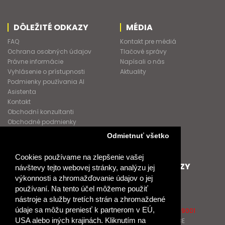
DÔLEŽITÉ ODKAZY
MÉDIA
FAQ
Kontakt pre médiá
Ochrana osobných údajov
Tlačové správy
Právne informácie
Napísali o nás
Vyhlásenie o prístupnosti
Aktuality
Podmienky používania AI
Asistenta
Kontakt
Obchodní konzultanti
Obchodné podmienky
Nové heslo
Odmietnuť všetko
GDPR
Cookies používame na zlepšenie vašej
SPOLUPRACUJEME
ĎALŠIE ODKAZY
návštevy tejto webovej stránky, analýzu jej
výkonnosti a zhromažďovanie údajov o jej
Podporujeme
O Raabe
používaní. Na tento účel môžeme použiť
Naše projekty
O Klett
nástroje a služby tretích strán a zhromaždené
Spolupracujeme
Naši autori
údaje sa môžu preniesť k partnerom v EÚ,
Pošlite nám správu
Certifikát kvality ISO 9001
USA alebo iných krajinách. Kliknutím na
Klientska zóna RAABE