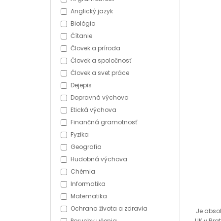
Anglický jazyk
Biológia
Čítanie
Človek a príroda
Človek a spoločnosť
Človek a svet práce
Dejepis
Dopravná výchova
Etická výchova
Finančná gramotnosť
Fyzika
Geografia
Hudobná výchova
Chémia
Informatika
Matematika
Ochrana života a zdravia
Je absol
Poruchy učenia
UK v Bra