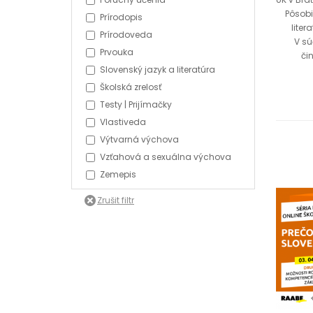
Pôsobi
Prírodopis
lite
Prírodoveda
V sú
Prvouka
či
Slovenský jazyk a literatúra
Školská zrelosť
Testy | Prijímačky
Vlastiveda
Výtvarná výchova
Vzťahová a sexuálna výchova
Zemepis