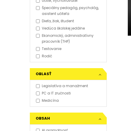
Učiteľ, vychovávateľ
Špeciálny pedagóg, psychológ,
asistent učiteľa
Dieťa, žiak, študent
Vedúca školskej jedálne
Ekonomický, administratívny
pracovník (THP)
Testovanie
Rodič
OBLASŤ
Legislatíva a manažment
PC a IT zručnosti
Medicína
OBSAH
AI gramotnosť