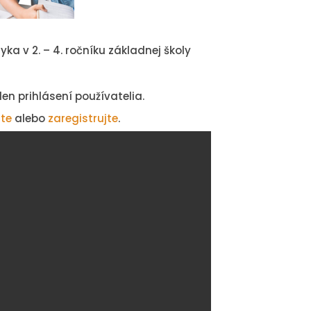
ka v 2. – 4. ročníku základnej školy
n prihlásení používatelia.
ste
alebo
zaregistrujte
.