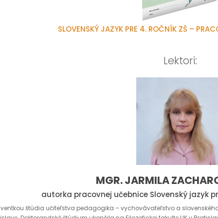
SLOVENSKÝ JAZYK PRE 4. ROČNÍK ZŠ – PRAC
Lektori:
MGR. JARMILA ZACHARO
autorka pracovnej učebnice Slovenský jazyk pr
ventkou štúdia učiteľstva pedagogika – vychovávateľstvo a slovenského ja
tislave. Doktorandské štúdium ukončila na Filozofickej fakulte UK v Brati