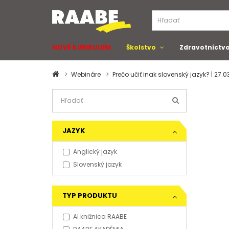
NOVÉ KURIKULUM
Školstvo
Zdravotníctv
Webináre
Prečo učiť inak slovenský jazyk? | 27.
JAZYK
Anglický jazyk
Slovenský jazyk
TYP PRODUKTU
AI knižnica RAABE