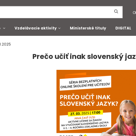
O
o
Vzdelávacie aktivity
Ministerské tituly
DIGITAL
03.2025
Prečo učiť inak slovenský jaz