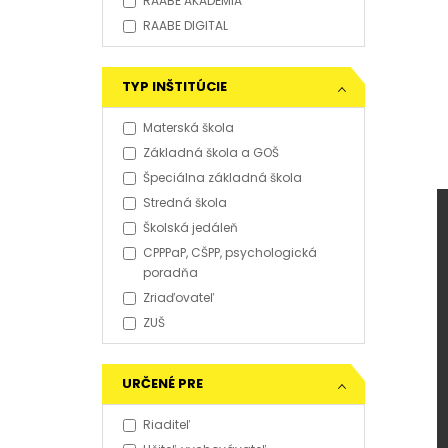
RAABE AKADÉMIA
RAABE DIGITAL
TYP INŠTITÚCIE
Materská škola
Základná škola a GOŠ
Špeciálna základná škola
Stredná škola
Školská jedáleň
CPPPaP, CŠPP, psychologická
poradňa
Zriaďovateľ
ZUŠ
URČENÉ PRE
Riaditeľ