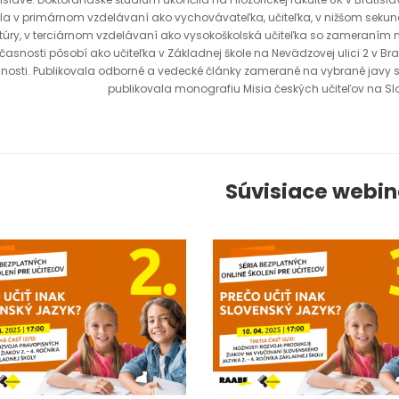
la v primárnom vzdelávaní ako vychovávateľka, učiteľka, v nižšom seku
ratúry, v terciárnom vzdelávaní ako vysokoškolská učiteľka so zameraním
časnosti pôsobí ako učiteľka v Základnej škole na Nevädzovej ulici 2 v Bra
nnosti. Publikovala odborné a vedecké články zamerané na vybrané javy s
publikovala monografiu Misia českých učiteľov na Slo
Súvisiace webi