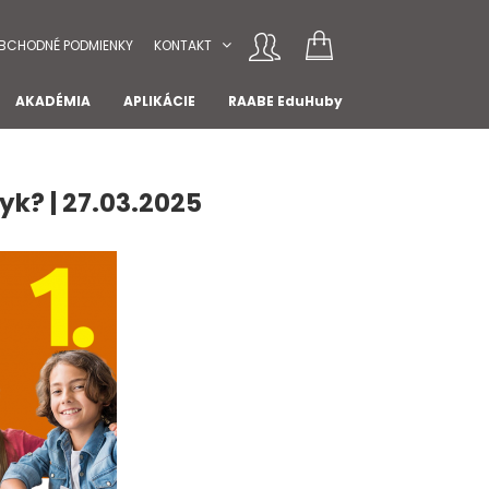
BCHODNÉ PODMIENKY
KONTAKT
AKADÉMIA
APLIKÁCIE
RAABE EduHuby
yk? | 27.03.2025