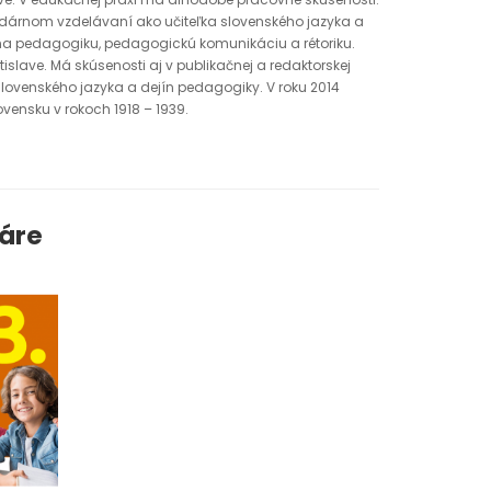
ndárnom vzdelávaní ako učiteľka slovenského jazyka a
 na pedagogiku, pedagogickú komunikáciu a rétoriku.
tislave. Má skúsenosti aj v publikačnej a redaktorskej
lovenského jazyka a dejín pedagogiky. V roku 2014
vensku v rokoch 1918 – 1939.
náre