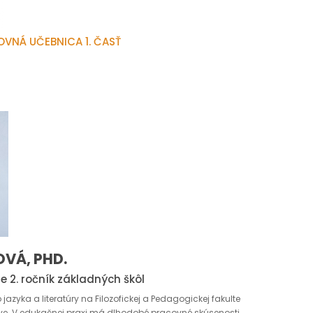
OVNÁ UČEBNICA 1. ČASŤ
VÁ, PHD.
e 2. ročník základných škôl
zyka a literatúry na Filozofickej a Pedagogickej fakulte
slave. V edukačnej praxi má dlhodobé pracovné skúsenosti.