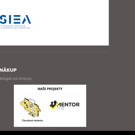
NÁKUP
stúpiť od zmluvy