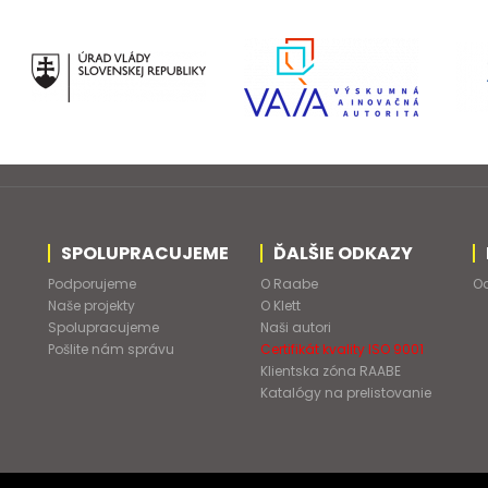
SPOLUPRACUJEME
ĎALŠIE ODKAZY
Podporujeme
O Raabe
Od
Naše projekty
O Klett
Spolupracujeme
Naši autori
Pošlite nám správu
Certifikát kvality ISO 9001
Klientska zóna RAABE
Katalógy na prelistovanie