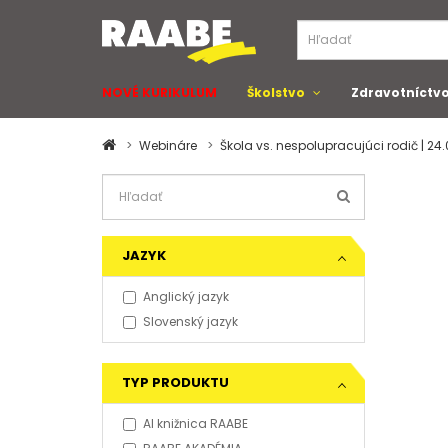
NOVÉ KURIKULUM
Školstvo
Zdravotníctv
Webináre
Škola vs. nespolupracujúci rodič | 24
JAZYK
Anglický jazyk
Slovenský jazyk
TYP PRODUKTU
AI knižnica RAABE