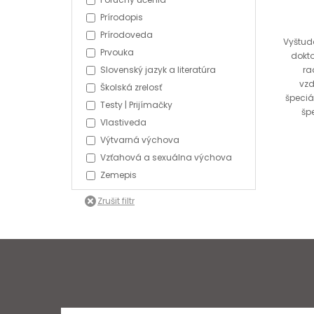
Prírodopis
Prírodoveda
Vyštudo
Prvouka
dokto
ra
Slovenský jazyk a literatúra
vzd
Školská zrelosť
špeciá
Testy | Prijímačky
šp
Vlastiveda
Výtvarná výchova
Vzťahová a sexuálna výchova
Zemepis