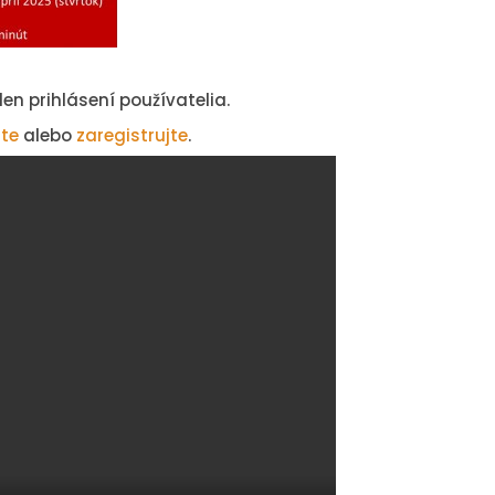
n prihlásení používatelia.
ste
alebo
zaregistrujte
.