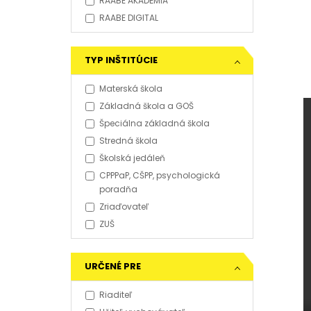
RAABE AKADÉMIA
RAABE DIGITAL
TYP INŠTITÚCIE
Materská škola
Základná škola a GOŠ
Špeciálna základná škola
Stredná škola
Školská jedáleň
CPPPaP, CŠPP, psychologická
poradňa
Zriaďovateľ
ZUŠ
URČENÉ PRE
Riaditeľ