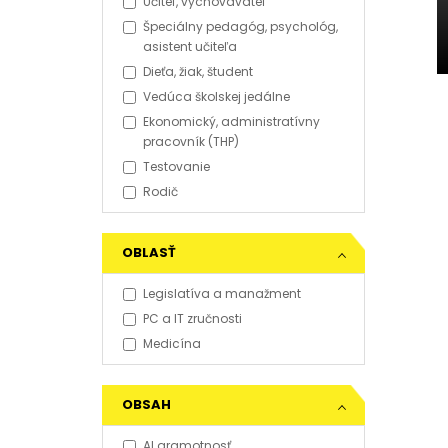
Učiteľ, vychovávateľ
Špeciálny pedagóg, psychológ,
asistent učiteľa
Dieťa, žiak, študent
Vedúca školskej jedálne
Ekonomický, administratívny
pracovník (THP)
Testovanie
Rodič
OBLASŤ
Legislatíva a manažment
PC a IT zručnosti
Medicína
OBSAH
AI gramotnosť