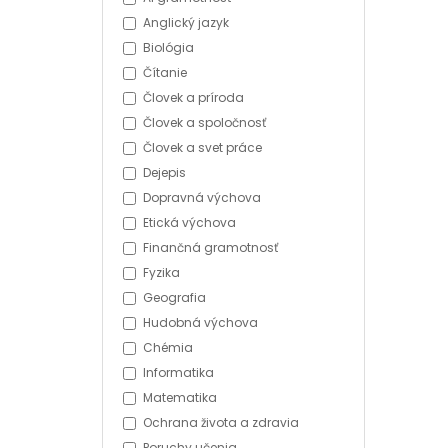
Anglický jazyk
Biológia
Čítanie
Človek a príroda
Človek a spoločnosť
Človek a svet práce
Dejepis
Dopravná výchova
Etická výchova
Finančná gramotnosť
Fyzika
Geografia
Hudobná výchova
Chémia
Informatika
Matematika
Ochrana života a zdravia
Poruchy učenia