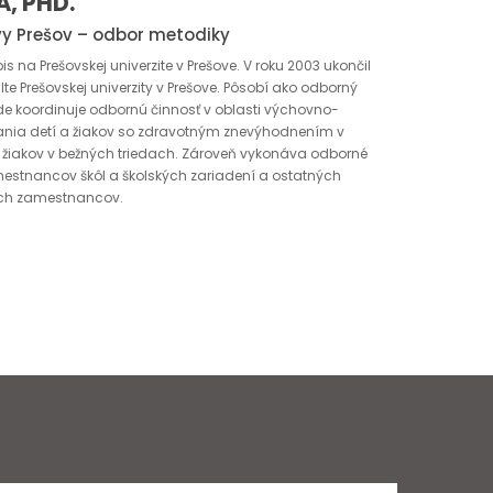
, PHD.
vy Prešov – odbor metodiky
na Prešovskej univerzite v Prešove. V roku 2003 ukončil
te Prešovskej univerzity v Prešove. Pôsobí ako odborný
de koordinuje odbornú činnosť v oblasti výchovno-
vania detí a žiakov so zdravotným znevýhodnením v
 žiakov v bežných triedach. Zároveň vykonáva odborné
mestnancov škôl a školských zariadení a ostatných
ch zamestnancov.