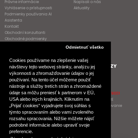
Právne informácie
Napísali o nás
Vyhlásenie o prístupnosti
Aktuality
Podmienky používania AI
Asistenta
Kontakt
Obchodní konzultanti
Obchodné podmienky
Nové heslo
Odmietnuť všetko
GDPR
Cookies používame na zlepšenie vašej
SPOLUPRACUJEME
ĎALŠIE ODKAZY
návštevy tejto webovej stránky, analýzu jej
výkonnosti a zhromažďovanie údajov o jej
Podporujeme
O Raabe
používaní. Na tento účel môžeme použiť
Naše projekty
O Klett
nástroje a služby tretích strán a zhromaždené
Spolupracujeme
Naši autori
údaje sa môžu preniesť k partnerom v EÚ,
Pošlite nám správu
Certifikát kvality ISO 9001
USA alebo iných krajinách. Kliknutím na
Klientska zóna RAABE
Katalógy na prelistovanie
„Prijať cookies“ vyjadrujete svoj súhlas s
týmto spracovaním alebo vami zvoleného
rozsahu spracovania. Nižšie môžete nájsť
NÁKUP
podrobné informácie alebo upraviť svoje
Odstúpiť od zmluvy
preferencie.