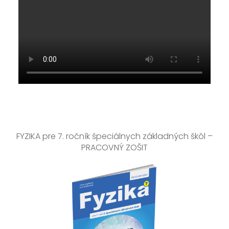
FYZIKA pre 7. ročník špeciálnych základných škôl –
PRACOVNÝ ZOŠIT