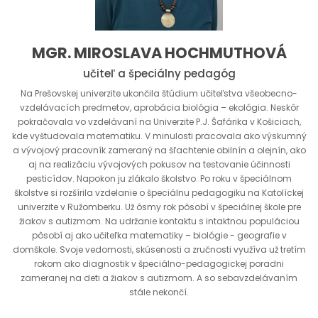
MGR. MIROSLAVA HOCHMUTHOVÁ
učiteľ a špeciálny pedagóg
Na Prešovskej univerzite ukončila štúdium učiteľstva všeobecno-
vzdelávacích predmetov, aprobácia biológia – ekológia. Neskôr
pokračovala vo vzdelávaní na Univerzite P.J. Šafárika v Košiciach,
kde vyštudovala matematiku. V minulosti pracovala ako výskumný
a vývojový pracovník zameraný na šľachtenie obilnín a olejnín, ako
aj na realizáciu vývojových pokusov na testovanie účinnosti
pesticídov. Napokon ju zlákalo školstvo. Po roku v špeciálnom
školstve si rozšírila vzdelanie o špeciálnu pedagogiku na Katolíckej
univerzite v Ružomberku. Už ôsmy rok pôsobí v špeciálnej škole pre
žiakov s autizmom. Na udržanie kontaktu s intaktnou populáciou
pôsobí aj ako učiteľka matematiky – biológie - geografie v
domškole. Svoje vedomosti, skúsenosti a zručnosti využíva už tretím
rokom ako diagnostik v špeciálno-pedagogickej poradni
zameranej na deti a žiakov s autizmom. A so sebavzdelávaním
stále nekončí.