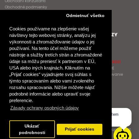
Obchodní konzultanti
Obchodné podmienky
Nové heslo
Odmietnuť všetko
GDPR
Cookies používame na zlepšenie vašej
SPOLUPRACUJEME
ĎALŠIE ODKAZY
návštevy tejto webovej stránky, analýzu jej
výkonnosti a zhromažďovanie údajov o jej
Podporujeme
O Raabe
používaní. Na tento účel môžeme použiť
Naše projekty
O Klett
nástroje a služby tretích strán a zhromaždené
Spolupracujeme
Naši autori
údaje sa môžu preniesť k partnerom v EÚ,
Pošlite nám správu
Certifikát kvality ISO 9001
USA alebo iných krajinách. Kliknutím na
Klientska zóna RAABE
Katalógy na prelistovanie
„Prijať cookies“ vyjadrujete svoj súhlas s
týmto spracovaním alebo vami zvoleného
rozsahu spracovania. Nižšie môžete nájsť
NÁKUP
podrobné informácie alebo upraviť svoje
Odstúpiť od zmluvy
preferencie.
Zásady ochrany osobných údajov
Dobrý deň, ako vám môžem
© 2017 Dr. Josef Raabe Slovensko, s.r.o.
pomôcť?
Ukázať
Dr. Josef Raabe Slovensko, s.r.o., člen medzinárodnej skupiny Klett.
Prijať cookies
podrobnosti
Spoločne ku kvalitnému vzdelávaniu.