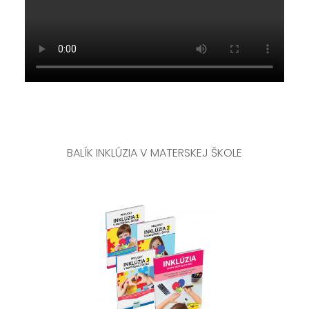
BALÍK INKLÚZIA V MATERSKEJ ŠKOLE