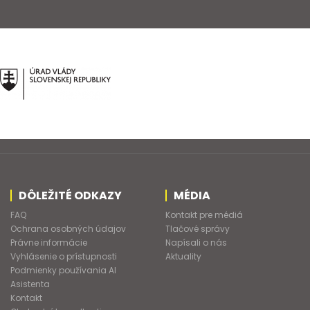
DÔLEŽITÉ ODKAZY
MÉDIA
FAQ
Kontakt pre médiá
Ochrana osobných údajov
Tlačové správy
Právne informácie
Napísali o nás
Vyhlásenie o prístupnosti
Aktuality
Podmienky používania AI
Asistenta
Kontakt