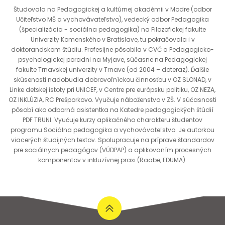
Študovala na Pedagogickej a kultúrnej akadémii v Modre (odbor
Učiteľstvo MŠ a vychovávateľstvo), vedecký odbor Pedagogika
(špecializácia - sociálna pedagogika) na Filozofickej fakulte
Univerzity Komenského v Bratislave, tu pokračovala i v
doktorandskom štúdiu. Profesijne pôsobila v CVČ a Pedagogicko-
psychologickej poradni na Myjave, súčasne na Pedagogickej
fakulte Trnavskej univerzity v Trnave (od 2004 – doteraz). Ďalšie
skúsenosti nadobudla dobrovoľníckou činnosťou v OZ SLONAD, v
Linke detskej istoty pri UNICEF, v Centre pre európsku politiku, OZ NEZA,
OZ INKLÚZIA, RC Prešporkovo. Vyučuje náboženstvo v ZŠ. V súčasnosti
pôsobí ako odborná asistentka na Katedre pedagogických štúdií
PDF TRUNI. Vyučuje kurzy aplikačného charakteru študentov
programu Sociálna pedagogika a vychovávateľstvo. Je autorkou
viacerých študijných textov. Spolupracuje na príprave štandardov
pre sociálnych pedagógov (VÚDPAP) a aplikovaním procesných
komponentov v inkluzívnej praxi (Raabe, EDUMA).