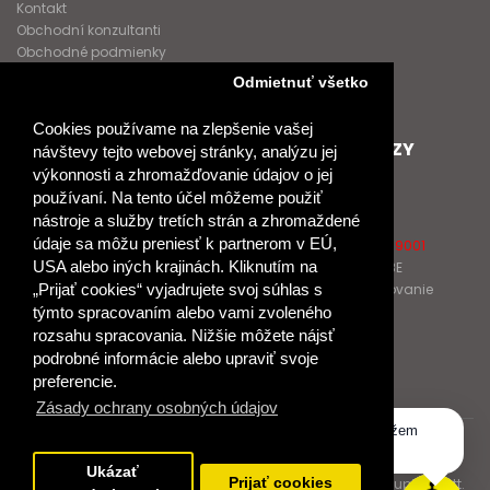
Kontakt
Obchodní konzultanti
Obchodné podmienky
Nové heslo
Odmietnuť všetko
GDPR
Cookies používame na zlepšenie vašej
SPOLUPRACUJEME
ĎALŠIE ODKAZY
návštevy tejto webovej stránky, analýzu jej
výkonnosti a zhromažďovanie údajov o jej
Podporujeme
O Raabe
používaní. Na tento účel môžeme použiť
Naše projekty
O Klett
nástroje a služby tretích strán a zhromaždené
Spolupracujeme
Naši autori
údaje sa môžu preniesť k partnerom v EÚ,
Pošlite nám správu
Certifikát kvality ISO 9001
USA alebo iných krajinách. Kliknutím na
Klientska zóna RAABE
Katalógy na prelistovanie
„Prijať cookies“ vyjadrujete svoj súhlas s
týmto spracovaním alebo vami zvoleného
rozsahu spracovania. Nižšie môžete nájsť
NÁKUP
podrobné informácie alebo upraviť svoje
Odstúpiť od zmluvy
preferencie.
Zásady ochrany osobných údajov
Dobrý deň, ako vám môžem
© 2017 Dr. Josef Raabe Slovensko, s.r.o.
pomôcť?
Ukázať
Dr. Josef Raabe Slovensko, s.r.o., člen medzinárodnej skupiny Klett.
Prijať cookies