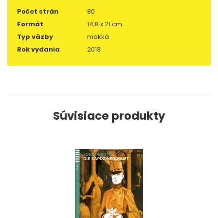
Počet strán
80
Formát
14,8 x 21 cm
Typ väzby
mäkká
Rok vydania
2013
Súvisiace produkty