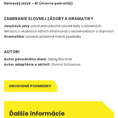
Nemecký jazyk – B1 (mierne pokročilý
)
ZAMERANIE SLOVNEJ ZÁSOBY A GRAMATIKY
Jazykové javy:
písať jednoduché súvislé texty o dôverných
témach, v osobných listoch informovať o skúsenostiach a dojmoch
Gramatika:
slovesá, prídavné mená, predložky
AUTORI
Autor pôvodného diela:
Georg Büchner
Autor adaptácie a aktivít:
Gunna Schlusnus
OBCHODNÉ PODMIENKY
Ďalšie informácie