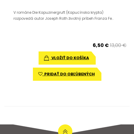
V románe Die Kapuzinergruft (Kapucínska krypta)
rozpovedá autor Joseph Roth životný príbeh Franza Fe..
6,50 €
13,00 €
VLOŽIŤ DO KOŠÍKA
PRIDAŤ DO OBĽÚBENÝCH