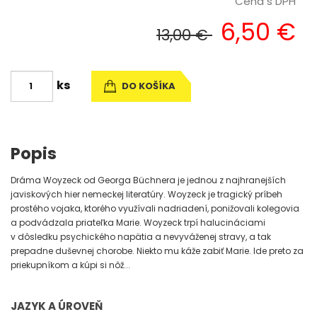
Cena s DPH
6,50 €
13,00 €
ks
DO KOŠÍKA
Popis
Dráma Woyzeck od Georga Büchnera je jednou z najhranejších
javiskových hier nemeckej literatúry. Woyzeck je tragický príbeh
prostého vojaka, ktorého využívali nadriadení, ponižovali kolegovia
a podvádzala priateľka Marie. Woyzeck trpí halucináciami
v dôsledku psychického napätia a nevyváženej stravy, a tak
prepadne duševnej chorobe. Niekto mu káže zabiť Marie. Ide preto za
priekupníkom a kúpi si nôž...
JAZYK A ÚROVEŇ