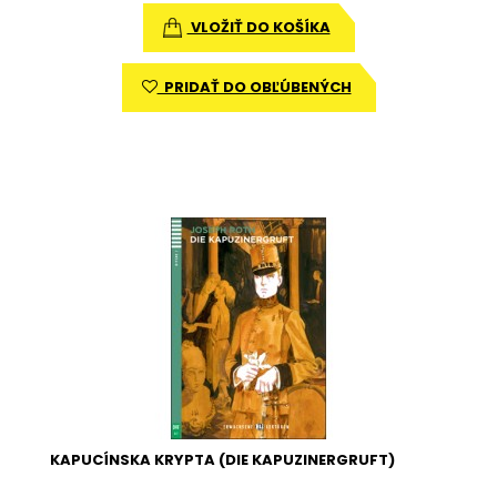
VLOŽIŤ DO KOŠÍKA
PRIDAŤ DO OBĽÚBENÝCH
KAPUCÍNSKA KRYPTA (DIE KAPUZINERGRUFT)