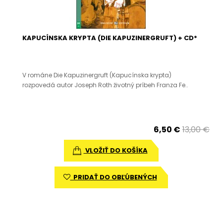
KAPUCÍNSKA KRYPTA (DIE KAPUZINERGRUFT) + CD*
V románe Die Kapuzinergruft (Kapucínska krypta)
rozpovedá autor Joseph Roth životný príbeh Franza Fe..
6,50 €
13,00 €
VLOŽIŤ DO KOŠÍKA
PRIDAŤ DO OBĽÚBENÝCH