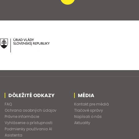
DÔLEŽITÉ ODKAZY
MÉDIA
FAQ
Kontakt pre médiá
Ochrana osobných údajov
Tlačové správy
Právne informácie
Napísali o nás
Vyhlásenie o prístupnosti
Aktuality
Podmienky používania AI
Asistenta