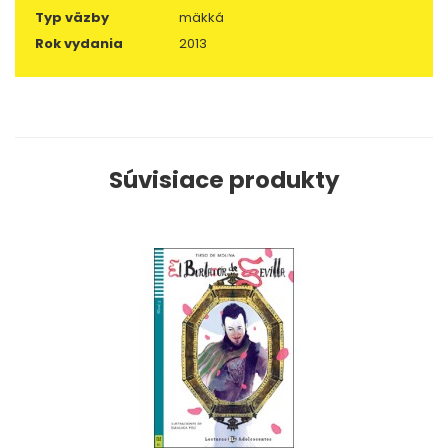
Typ väzby
mäkká
Rok vydania
2013
Súvisiace produkty