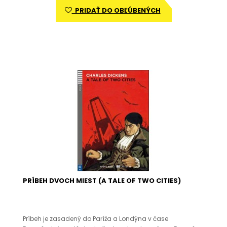
PRIDAŤ DO OBĽÚBENÝCH
PRÍBEH DVOCH MIEST (A TALE OF TWO CITIES)
Príbeh je zasadený do Paríža a Londýna v čase