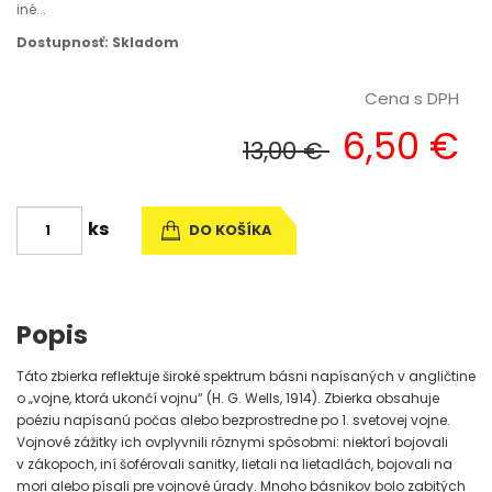
iné...
Dostupnosť: Skladom
Cena s DPH
6,50 €
13,00 €
ks
DO KOŠÍKA
Popis
Táto zbierka reflektuje široké spektrum básni napísaných v angličtine
o „vojne, ktorá ukončí vojnu“ (H. G. Wells, 1914). Zbierka obsahuje
poéziu napísanú počas alebo bezprostredne po 1. svetovej vojne.
Vojnové zážitky ich ovplyvnili rôznymi spôsobmi: niektorí bojovali
v zákopoch, iní šoférovali sanitky, lietali na lietadlách, bojovali na
mori alebo písali pre vojnové úrady. Mnoho básnikov bolo zabitých