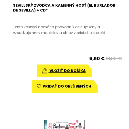
SEVILLSKÝ ZVODCA A KAMENNÝ HOSŤ (EL BURLADOR
DE SEVILLA) + CD*
Tento vášnivý klamár a podvodník oslňuje ženy a
vzbudzuje hnev manželov a otcov v priebehu storočí. ..
6,50 €
13,00 €
VLOŽIŤ DO KOŠÍKA
PRIDAŤ DO OBĽÚBENÝCH