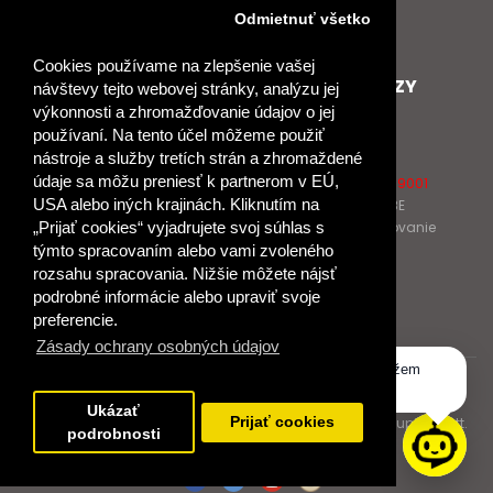
Nové heslo
Odmietnuť všetko
GDPR
Cookies používame na zlepšenie vašej
SPOLUPRACUJEME
ĎALŠIE ODKAZY
návštevy tejto webovej stránky, analýzu jej
výkonnosti a zhromažďovanie údajov o jej
Podporujeme
O Raabe
používaní. Na tento účel môžeme použiť
Naše projekty
O Klett
nástroje a služby tretích strán a zhromaždené
Spolupracujeme
Naši autori
údaje sa môžu preniesť k partnerom v EÚ,
Pošlite nám správu
Certifikát kvality ISO 9001
USA alebo iných krajinách. Kliknutím na
Klientska zóna RAABE
Katalógy na prelistovanie
„Prijať cookies“ vyjadrujete svoj súhlas s
týmto spracovaním alebo vami zvoleného
rozsahu spracovania. Nižšie môžete nájsť
NÁKUP
podrobné informácie alebo upraviť svoje
Odstúpiť od zmluvy
preferencie.
Zásady ochrany osobných údajov
Dobrý deň, ako vám môžem
© 2017 Dr. Josef Raabe Slovensko, s.r.o.
pomôcť?
Ukázať
Dr. Josef Raabe Slovensko, s.r.o., člen medzinárodnej skupiny Klett.
Prijať cookies
podrobnosti
Spoločne ku kvalitnému vzdelávaniu.