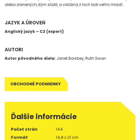
alebo zranených, kým slúžili, a väčšina z nich boli veľmi mladí.
JAZYK A ÚROVEŇ
Anglický jazyk – C2 (expert)
AUTORI
Autor pôvodného diela:
Janet Borsbey, Ruth Swan
OBCHODNÉ PODMIENKY
Ďalšie informácie
Počet strán
144
Formát
14,8 x 21 cm