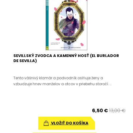
SEVILLSKÝ ZVODCA A KAMENNÝ HOSŤ (EL BURLADOR
DE SEVILLA)
Tento vášnivý klamár a podvodník oslňuje ženy a
vzbudzuje hnev manželov a otcov v priebehu storočí. ..
6,50 €
13,00 €
VLOŽIŤ DO KOŠÍKA