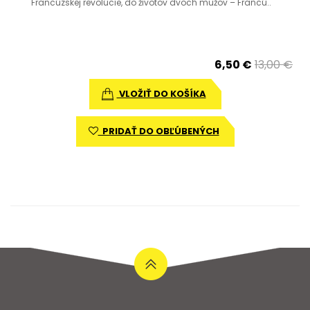
Francúzskej revolúcie, do životov dvoch mužov – Francú..
6,50 €
13,00 €
VLOŽIŤ DO KOŠÍKA
PRIDAŤ DO OBĽÚBENÝCH