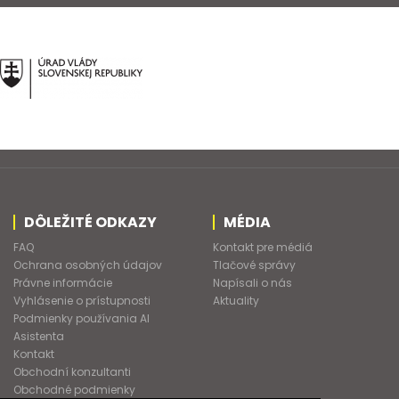
DÔLEŽITÉ ODKAZY
MÉDIA
FAQ
Kontakt pre médiá
Ochrana osobných údajov
Tlačové správy
Právne informácie
Napísali o nás
Vyhlásenie o prístupnosti
Aktuality
Podmienky používania AI
Asistenta
Kontakt
Obchodní konzultanti
Obchodné podmienky