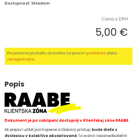
Dostupnosť: Skladom
Cena s DPH
5,00 €
Pre pridanie produktu do košíka sa prosím
prihláste
alebo
zaregistrujte
.
Popis
Dokument je po zakúpení dostupný v Klientskej zóne RAABE.
Ak prejaví učiteľ pochopenie a láskavý prístup,
bude dieťa s
dyslexiou v kolektíve akceptované
.To je prvý nezanedbateľný