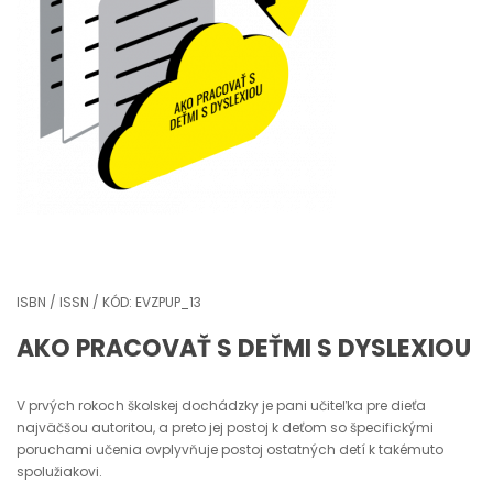
ISBN / ISSN / KÓD: EVZPUP_13
AKO PRACOVAŤ S DEŤMI S DYSLEXIOU
V prvých rokoch školskej dochádzky je pani učiteľka pre dieťa
najväčšou autoritou, a preto jej postoj k deťom so špecifickými
poruchami učenia ovplyvňuje postoj ostatných detí k takémuto
spolužiakovi.