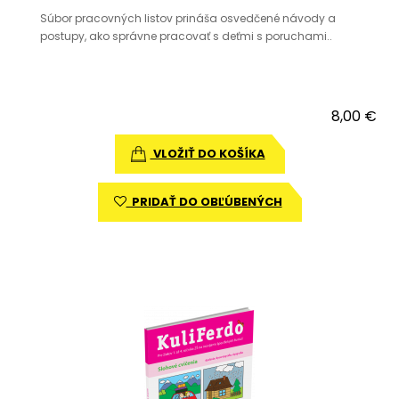
Súbor pracovných listov prináša osvedčené návody a
postupy, ako správne pracovať s deťmi s poruchami..
8,00 €
VLOŽIŤ DO KOŠÍKA
PRIDAŤ DO OBĽÚBENÝCH