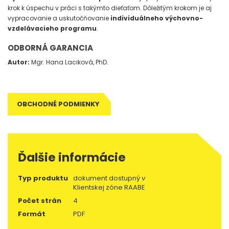
krok k úspechu v práci s takýmto dieťaťom. Dôležitým krokom je aj
vypracovanie a uskutočňovanie
individuálneho výchovno-
vzdelávacieho programu
.
ODBORNÁ GARANCIA
Autor:
Mgr. Hana Laciková, PhD.
OBCHODNÉ PODMIENKY
Ďalšie informácie
Typ produktu
dokument dostupný v
Klientskej zóne RAABE
Počet strán
4
Formát
PDF