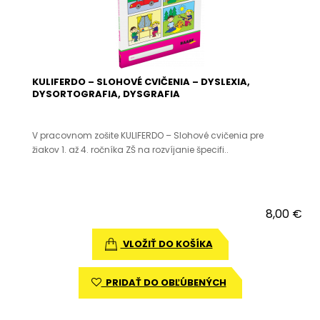
KULIFERDO – SLOHOVÉ CVIČENIA – DYSLEXIA,
DYSORTOGRAFIA, DYSGRAFIA
V pracovnom zošite KULIFERDO – Slohové cvičenia pre
žiakov 1. až 4. ročníka ZŠ na rozvíjanie špecifi..
8,00 €
VLOŽIŤ DO KOŠÍKA
PRIDAŤ DO OBĽÚBENÝCH