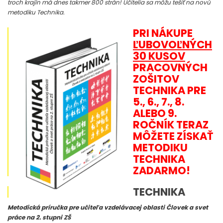
troch krajín má dnes takmer 800 strán! Učitelia sa môžu tešiť na novú
metodiku Technika.
PRI NÁKUPE
ĽUBOVOĽNÝCH
30 KUSOV
PRACOVNÝCH
ZOŠITOV
TECHNIKA PRE
5., 6., 7., 8.
ALEBO 9.
ROČNÍK TERAZ
MÔŽETE ZÍSKAŤ
METODIKU
TECHNIKA
ZADARMO!
TECHNIKA
Metodická príručka pre učiteľa vzdelávacej oblasti Človek a svet
práce na 2. stupni ZŠ