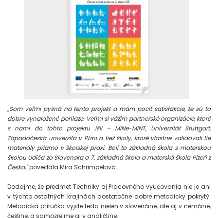
„Som veľmi pyšná na tento projekt a mám pocit satisfakcie, že sú to
dobre vynaložené peniaze. Veľmi si vážim partnerské organizácie, ktoré
s nami do tohto projektu išli – MiNe-MINT, Univerzität Stuttgart,
Západočeská univerzita v Plzni a tiež školy, ktoré vlastne validovali tie
materiály priamo v školskej praxi. Boli to základná škola s materskou
školou Udiča zo Slovenska a 7. základná škola a materská škola Plzeň z
Česka,"
povedala Mira Schrimpelová.
Dodajme, že predmet Techniky aj Pracovného vyučovania nie je ani
v týchto ostatných krajinách dostatočne dobre metodicky pokrytý.
Metodická príručka vyjde teda nielen v slovenčine, ale aj v nemčine,
češtine, a samozrejme aj v angličtine.