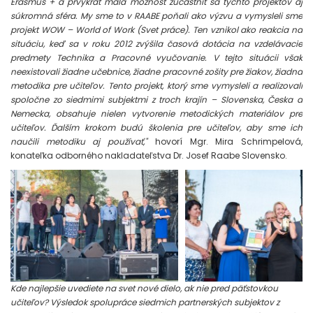
Erasmus + a prvýkrát mala možnosť zúčastniť sa týchto projektov aj
súkromná sféra. My sme to v RAABE poňali ako výzvu a vymysleli sme
projekt WOW – World of Work (Svet práce). Ten vznikol ako reakcia na
situáciu, keď sa v roku 2012 zvýšila časová dotácia na vzdelávacie
predmety Technika a Pracovné vyučovanie. V tejto situácii však
neexistovali žiadne učebnice, žiadne pracovné zošity pre žiakov, žiadna
metodika pre učiteľov. Tento projekt, ktorý sme vymysleli a realizovali
spoločne zo siedmimi subjektmi z troch krajín – Slovenska, Česka a
Nemecka, obsahuje nielen vytvorenie metodických materiálov pre
učiteľov. Ďalším krokom budú školenia pre učiteľov, aby sme ich
naučili metodiku aj používať,"
hovorí Mgr. Mira Schrimpelová,
konateľka odborného nakladateľstva Dr. Josef Raabe Slovensko.
Kde najlepšie uvediete na svet nové dielo, ak nie pred päťstovkou
učiteľov? Výsledok spolupráce siedmich partnerských subjektov z