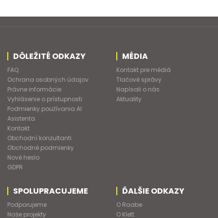
DÔLEŽITÉ ODKAZY
MÉDIA
FAQ
Kontakt pre médiá
Ochrana osobných údajov
Tlačové správy
Právne informácie
Napísali o nás
Vyhlásenie o prístupnosti
Aktuality
Podmienky používania AI
Asistenta
Kontakt
Obchodní konzultanti
Obchodné podmienky
Nové heslo
GDPR
SPOLUPRACUJEME
ĎALŠIE ODKAZY
Podporujeme
O Raabe
Naše projekty
O Klett