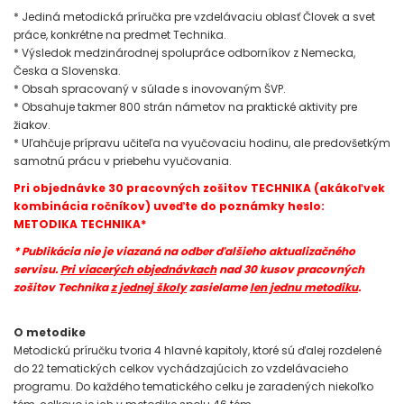
* Jediná metodická príručka pre vzdelávaciu oblasť Človek a svet
práce, konkrétne na predmet Technika.
* Výsledok medzinárodnej spolupráce odborníkov z Nemecka,
Česka a Slovenska.
* Obsah spracovaný v súlade s inovovaným ŠVP.
* Obsahuje takmer 800 strán námetov na praktické aktivity pre
žiakov.
* Uľahčuje prípravu učiteľa na vyučovaciu hodinu, ale predovšetkým
samotnú prácu v priebehu vyučovania.
Pri objednávke 30 pracovných zošitov TECHNIKA (akákoľvek
kombinácia ročníkov) uveďte do poznámky heslo:
METODIKA TECHNIKA*
* Publikácia nie je viazaná na odber ďalšieho aktualizačného
servisu.
Pri viacerých objednávkach
nad 30 kusov pracovných
zošitov Technika
z jednej školy
zasielame
len jednu metodiku
.
O metodike
Metodickú príručku tvoria 4 hlavné kapitoly, ktoré sú ďalej rozdelené
do 22 tematických celkov vychádzajúcich zo vzdelávacieho
programu. Do každého tematického celku je zaradených niekoľko