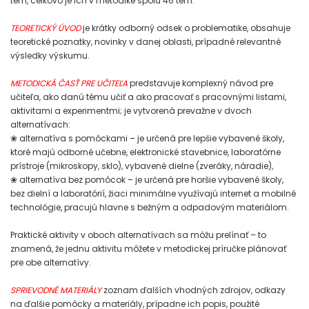
tém, celkovo je ich v metodike spolu 46 tém.
TEORETICKÝ ÚVOD
je krátky odborný odsek o problematike, obsahuje
teoretické poznatky, novinky v danej oblasti, prípadné relevantné
výsledky výskumu.
METODICKÁ ČASŤ PRE UČITEĽA
predstavuje komplexný návod pre
učiteľa, ako danú tému učiť a ako pracovať s pracovnými listami,
aktivitami a experimentmi; je vytvorená prevažne v dvoch
alternatívach:
❀ alternatíva s pomôckami – je určená pre lepšie vybavené školy,
ktoré majú odborné učebne, elektronické stavebnice, laboratórne
prístroje (mikroskopy, sklo), vybavené dielne (zveráky, náradie),
❀ alternatíva bez pomôcok – je určená pre horšie vybavené školy,
bez dielní a laboratórií, žiaci minimálne využívajú internet a mobilné
technológie, pracujú hlavne s bežným a odpadovým materiálom.
Praktické aktivity v oboch alternatívach sa môžu prelínať – to
znamená, že jednu aktivitu môžete v metodickej príručke plánovať
pre obe alternatívy.
SPRIEVODNÉ MATERIÁLY
zoznam ďalších vhodných zdrojov, odkazy
na ďalšie pomôcky a materiály, prípadne ich popis, použité