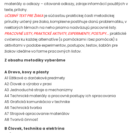
materiály a odkazy – citované odkazy, zdroje informácií použitých v
texte, prílohy.
UČEBNÝ TEXT PRE ŽIAKA
je súčasťou praktickej časti metodickej
príručky určený pre žiaka, komplexne postihuje danú problematiku, v
niektorých témach na neho priamo nadväzujú pracovné listy.
PRACOVNÉ LISTY, PRAKTICKÉ AKTIVITY, EXPERIMENTY, POSTUPY...
praktické
cvičenia ku každej alternatíve (s pomôckami i bez pomôcok) s
aktivitami v podobe experimentov, postupov, testov, šablón pre
žiakov ideálne vo forme pracovných listov.
Z obsahu metodiky vyberáme
A Drevo, kovy a plasty
A1 Úžitkové a darčekové predmety
A2 Človek a výroba v praxi
A3 Jednoduché stroje a mechanizmy
A4 Technické materiály a pracovné postupy ich spracovania
A5 Grafická komunikácia v technike
A6 Technická tvorba
A7 Strojové opracovanie materiálov
A8 Tvorivá činnosť
B Človek, technika a elektrina