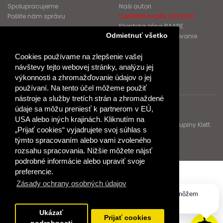
Spolupracujeme
Naši autori
Pošlite nám správu
Certifikát kvality ISO 9001
Klientska zóna RAABE
Odmietnuť všetko
Katalógy na prelistovanie
Cookies používame na zlepšenie vašej
NÁKUP
návštevy tejto webovej stránky, analýzu jej
Odstúpiť od zmluvy
výkonnosti a zhromažďovanie údajov o jej
používaní. Na tento účel môžeme použiť
nástroje a služby tretích strán a zhromaždené
údaje sa môžu preniesť k partnerom v EÚ,
© 2017 Dr. Josef Raabe Slovensko, s.r.o.
USA alebo iných krajinách. Kliknutím na
Dr. Josef Raabe Slovensko, s.r.o., člen medzinárodnej skupiny Klett.
„Prijať cookies“ vyjadrujete svoj súhlas s
Spoločne ku kvalitnému vzdelávaniu.
týmto spracovaním alebo vami zvoleného
rozsahu spracovania. Nižšie môžete nájsť
podrobné informácie alebo upraviť svoje
preferencie.
Zásady ochrany osobných údajov
Dobrý deň, ako vám môžem
pomôcť?
Ukázať
Prijať cookies