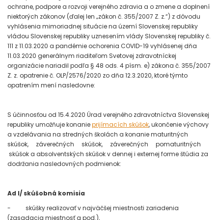
ochrane, podpore a rozvoji verejného zdravia a o zmene a doplnení
niektorých zákonov (ďalej len „zákon č. 355/2007 Z. z.“) z dôvodu
vyhlásenia mimoriadnej situácie na území Slovenskej republiky
vládou Slovenskej republiky uznesením vlády Slovenskej republiky č.
111 z 11.03.2020 a pandémie ochorenia COVID-19 vyhlásenej dňa
11.03.2020 generálnym riaditeľom Svetovej zdravotníckej
organizácie nariadil podľa § 48 ods. 4 písm. e) zákona č. 355/2007
Z. z. opatrenie č. OLP/2576/2020 zo dňa 12.3.2020, ktoré týmto
opatrením mení nasledovne:
S účinnosťou od 15.4.2020 Úrad verejného zdravotníctva Slovenskej
republiky umožňuje konanie
prijímacích skúšok
, ukončenie výchovy
a vzdelávania na stredných školách a konanie maturitných
skúšok, záverečných skúšok, záverečných pomaturitných
skúšok a absolventských skúšok v dennej i externej forme štúdia za
dodržania nasledovných podmienok:
Ad I/ skúšobná komisia
- skúšky realizovať v najväčšej miestnosti zariadenia
(zasadacia miestnosť a pod.),