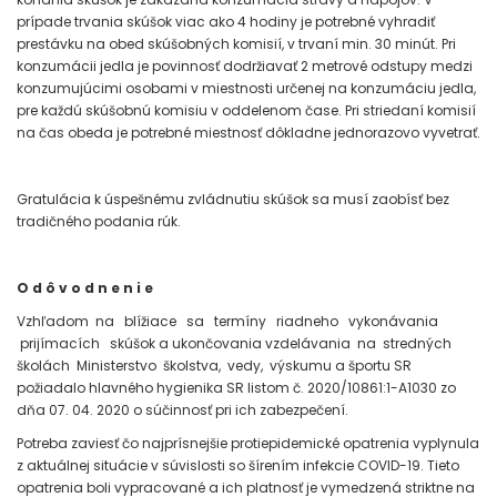
prípade trvania skúšok viac ako 4 hodiny je potrebné vyhradiť
prestávku na obed skúšobných komisií, v trvaní min. 30 minút. Pri
konzumácii jedla je povinnosť dodržiavať 2 metrové odstupy medzi
konzumujúcimi osobami v miestnosti určenej na konzumáciu jedla,
pre každú skúšobnú komisiu v oddelenom čase. Pri striedaní komisií
na čas obeda je potrebné miestnosť dôkladne jednorazovo vyvetrať.
Gratulácia k úspešnému zvládnutiu skúšok sa musí zaobísť bez
tradičného podania rúk.
O d ô v o d n e n i e
Vzhľadom na blížiace sa termíny riadneho vykonávania
prijímacích skúšok a ukončovania vzdelávania na stredných
školách Ministerstvo školstva, vedy, výskumu a športu SR
požiadalo hlavného hygienika SR listom č. 2020/10861:1-A1030 zo
dňa 07. 04. 2020 o súčinnosť pri ich zabezpečení.
Potreba zaviesť čo najprísnejšie protiepidemické opatrenia vyplynula
z aktuálnej situácie v súvislosti so šírením infekcie COVID-19. Tieto
opatrenia boli vypracované a ich platnosť je vymedzená striktne na