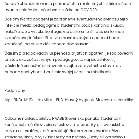
časové obdobie konania prijímacích a maturitných skúšok v čase
trvania epidémie, spôsobenej infekciou COVID 19.
Účelom týchto opatrení je zabránenie eventuálneho prenosu tejto
infekcie medzi pedagógmi a študentmi počas konania skúšok,
nakoľko ide o vysoko kontagiózne ochorenie, šíriace sa formou
kvapôčkovej infekcie. Efektivita navrhovaných opatrení bude
zaručená iba pri ich dôslednom dodržiavaní.
Ďalším z predpokladov úspešnosti prijatých opatrení je zodpovedný
prístup ako zúčastnených pedagógov, tak aj študentov, t. j.
dôsledné priebežné sledovanie svojho zdravotného stavu a v
prípade pochybností zrušenie svojej účasti na skúškach.
Podpísaný
Mgr. RNDr. MUDr. Ján Mikas, PhD. hlavný hygienik Slovenskej republiky
Odborné nakladateľstvo RAABE Slovensko ponúka študentom
končiacich ročníkov zbierky testov z matematiky a slovenského
jazyka a literatúry, ktoré umožňujú žiakom zopakovať si učivo
základnej školy a vyskúšať testy na nečisto. „Testy sú obrovskou