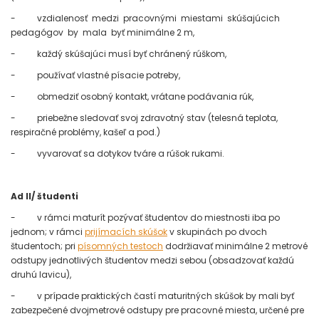
- vzdialenosť medzi pracovnými miestami skúšajúcich
pedagógov by mala byť minimálne 2 m,
- každý skúšajúci musí byť chránený rúškom,
- používať vlastné písacie potreby,
- obmedziť osobný kontakt, vrátane podávania rúk,
- priebežne sledovať svoj zdravotný stav (telesná teplota,
respiračné problémy, kašeľ a pod.)
- vyvarovať sa dotykov tváre a rúšok rukami.
Ad II/ študenti
- v rámci maturít pozývať študentov do miestnosti iba po
jednom; v rámci
prijímacích skúšok
v skupinách po dvoch
študentoch; pri
písomných testoch
dodržiavať minimálne 2 metrové
odstupy jednotlivých študentov medzi sebou (obsadzovať každú
druhú lavicu),
- v prípade praktických častí maturitných skúšok by mali byť
zabezpečené dvojmetrové odstupy pre pracovné miesta, určené pre