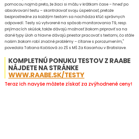
pomocou najmä preto, že žiaci si môžu v krátkom čase – hneď po
absolvovaní testu – skontrolovať svoju úspešnosť, pretože
bezprostredne za každým testom sa nachádza kľúč správnych
odpovedí. Testy sú vytvorené na spôsob monitorovania T9, resp.
prijímacích skúšok, takže dávajú možnosť žiakom pripraviť sa na
dané typy úloh a hlavne dávajú priestor pracovať s textami, čo stále
našim žiakom robí značné problémy – čítanie s porozumením,"
povedala Tatiana Kočišová zo ZŠ s MŠ Za Kasarňou v Bratislave.
KOMPLETNÚ PONUKU TESTOV Z RAABE
NÁJDETE NA STRÁNKE
WWW.RAABE.SK/TESTY
Teraz ich navyše môžete získať za zvýhodnené ceny!