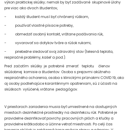
výkon praktickej skúšky; nemali by byť zadávané skupinové úlohy
pre viac ako dvoch študentov,
- každý študent musí byť chránený rúškom,
- používať vlastné písacie potreby,
- obmedziť osobný kontakt, vrátane podávania rúk,
- vyvarovať sa dotykov tváre a rúšok rukami,
- priebežne sledovať svoj zdravotný stav (telesná teplota,
respiračné problémy, kašeľ a pod.).
Pred začatím skúšky je potrebné zmerať teplotu členov
skúšobnej komisie a študentov. Osoba s prejavmi akútneho
respiračného ochorenia, osoba s klinickými príznakmi COVID 19, ako
aj osoby podliehajúce karanténnym opatreniam, sú z účasti na
skúškach vylúčené, vrátane pedagógov.
V priestoroch zariadenia musia byť umiestnené na dostupných
miestach dezinfekčné prostriedky na dezinfekciu rúk. Potrebné je
pravidelne dezinfikovať povrchy pracovných plôch a kľučky a
pravidelne krátkodobo a účinne vetrať miestnosti. Po celý čas
konania skúšok je zakázaná konzumácia stravy a nápojov. V