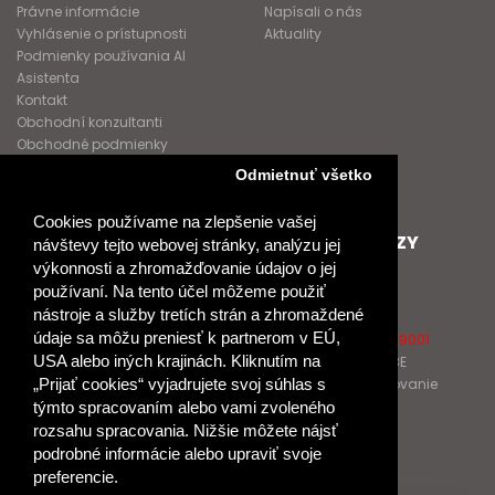
Právne informácie
Napísali o nás
Vyhlásenie o prístupnosti
Aktuality
Podmienky používania AI
Asistenta
Kontakt
Obchodní konzultanti
Obchodné podmienky
Nové heslo
Odmietnuť všetko
GDPR
Cookies používame na zlepšenie vašej
SPOLUPRACUJEME
ĎALŠIE ODKAZY
návštevy tejto webovej stránky, analýzu jej
výkonnosti a zhromažďovanie údajov o jej
Podporujeme
O Raabe
používaní. Na tento účel môžeme použiť
Naše projekty
O Klett
nástroje a služby tretích strán a zhromaždené
Spolupracujeme
Naši autori
údaje sa môžu preniesť k partnerom v EÚ,
Pošlite nám správu
Certifikát kvality ISO 9001
USA alebo iných krajinách. Kliknutím na
Klientska zóna RAABE
Katalógy na prelistovanie
„Prijať cookies“ vyjadrujete svoj súhlas s
týmto spracovaním alebo vami zvoleného
rozsahu spracovania. Nižšie môžete nájsť
NÁKUP
podrobné informácie alebo upraviť svoje
Odstúpiť od zmluvy
preferencie.