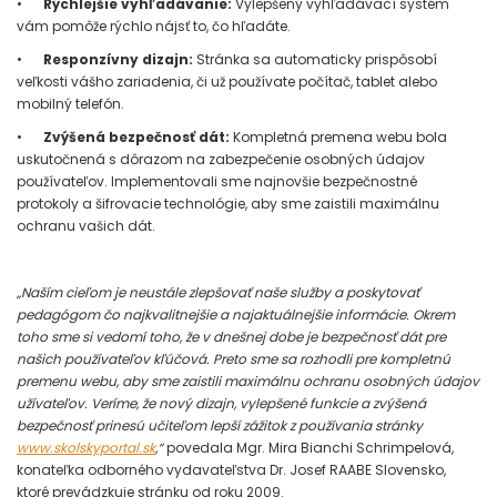
•
Rýchlejšie vyhľadávanie:
Vylepšený vyhľadávací systém
vám pomôže rýchlo nájsť to, čo hľadáte.
•
Responzívny dizajn:
Stránka sa automaticky prispôsobí
veľkosti vášho zariadenia, či už používate počítač, tablet alebo
mobilný telefón.
•
Zvýšená bezpečnosť dát:
Kompletná premena webu bola
uskutočnená s dôrazom na zabezpečenie osobných údajov
používateľov. Implementovali sme najnovšie bezpečnostné
protokoly a šifrovacie technológie, aby sme zaistili maximálnu
ochranu vašich dát.
„Naším cieľom je neustále zlepšovať naše služby a poskytovať
pedagógom čo najkvalitnejšie a najaktuálnejšie informácie. Okrem
toho sme si vedomí toho, že v dnešnej dobe je bezpečnosť dát pre
našich používateľov kľúčová. Preto sme sa rozhodli pre kompletnú
premenu webu, aby sme zaistili maximálnu ochranu osobných údajov
užívateľov. Veríme, že nový dizajn, vylepšené funkcie a zvýšená
bezpečnosť prinesú učiteľom lepší zážitok z používania stránky
www.skolskyportal.sk
,“
povedala Mgr. Mira Bianchi Schrimpelová,
konateľka odborného vydavateľstva Dr. Josef RAABE Slovensko,
ktoré prevádzkuje stránku od roku 2009.