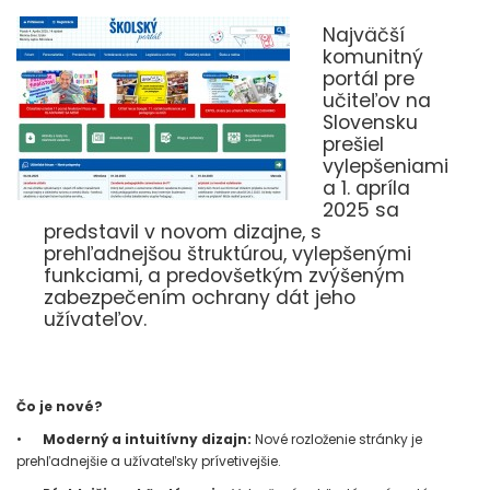
Najväčší
komunitný
portál pre
učiteľov na
Slovensku
prešiel
vylepšeniami
a 1. apríla
2025 sa
predstavil v novom dizajne, s
prehľadnejšou štruktúrou, vylepšenými
funkciami, a predovšetkým zvýšeným
zabezpečením ochrany dát jeho
užívateľov.
Čo je nové?
•
Moderný a intuitívny dizajn:
Nové rozloženie stránky je
prehľadnejšie a užívateľsky prívetivejšie.