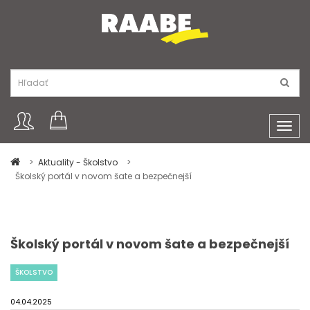
Toggl
navig
Aktuality - Školstvo
Školský portál v novom šate a bezpečnejší
Školský portál v novom šate a bezpečnejší
ŠKOLSTVO
04.04.2025