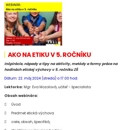
AKO NA ETIKU V 5. ROČNÍKU
Inšpirácie, nápady a tipy na aktivity, metódy a formy práce na
hodinách etickej výchovy v 5. ročníku ZŠ
Dátum: 22. máj 2024 (streda) o 17.00 hod.
Lektorka:
Mgr. Eva Mozolová, učiteľ - špecialista
Obsah webinára:

Úvod

Predmet etická výchova

ciele, obsah, špecifiká,