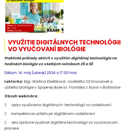
VYUŽITIE DIGITÁLNYCH TECHNOLÓGII
VO VYUČOVANÍ BIOLÓGIE
Praktické príklady aktivít s využitím digitálnej technológie na
hodinách biológie vo všetkých ročníkoch ZŠ a SŠ
Dátum: 14. máj (utorok) 2024 o 17.00 hod.
Lektorka:
Mgr. Martina Klieštiková , riaditeľka OZ Envirosvet a
učiteľka biológie v Spojenej škole sv. Františka z Assisi v Bratislave
Obsah webinára:

vplyv využívania digitálnych technológií vo vzdelávaní

kompetencie učiteľa pri digitálnom vzdelávaní

ako správne využívať digitálne technológií vo vyučovacom
procese