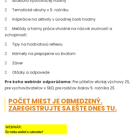

štruktúra vyučovacej hodiny

Tematické okruhy v 5. ročníku

Inšpirácie na aktivity v úvodnej časti hodiny

Metódy a formy práce vhodné na nácvik zručností a
schopností

Tipy na hodnotovú reflexiu

Námety na prepojenie so životom

Záver

Otázky a odpovede
Pre koho webinár odporúčame:
Pre učiteľov etickej výchovy ZŠ,
pre vychovávateľov v ŠKD, pre rodičov žiakov 5. ročníka ZŠ.
POČET MIEST JE OBMEDZENÝ.
ZAREGISTRUJTE SA EŠTE DNES TU.