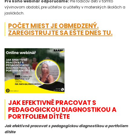
Pre koho webinár odporúčame:
Pre rodičov detí v tomto
vývinovom období, pre učiteľov a učiteľky v materských školách a
jasličkách.
POČET MIEST JE OBMEDZENÝ.
ZAREGISTRUJTE SA EŠTE DNES TU.
JAK EFEKTIVNĚ PRACOVAT S
PEDAGOGICKOU DIAGNOSTIKOU A
PORTFOLIEM DÍTĚTE
Jak efektivně pracovat s pedagogickou diagnostikou a portfoliem
dítěte