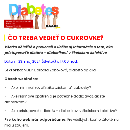
ČO TREBA VEDIEŤ O CUKROVKE?
Všetko dôležité o prevencii a liečbe aj informácie o tom, ako
pristupovať k dieťaťu – diabetikovi v školskom kolektíve
Dátum: 23. máj 2024 (štvrtok) o 17.00 hod.
Lektorka:
MUDr. Barbora Zoboková, diabetologička
Obsah webinára:
•
Ako minimalizovať riziko „získania“ cukrovky?
•
Aké režimové opatrenia je potrebné dodržiavať, ak ste
diabetikom?
•
Ako pristupovať k dieťaťu – diabetikovi v školskom kolektíve?
Pre koho webinár odporúčame:
Pre všetkých, ktorí o túto tému
majú záujem.