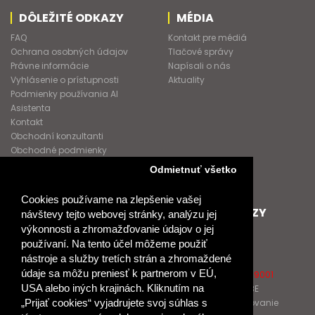
DÔLEŽITÉ ODKAZY
MÉDIA
FAQ
Kontakt pre médiá
Ochrana osobných údajov
Tlačové správy
Právne informácie
Napísali o nás
Vyhlásenie o prístupnosti
Aktuality
Podmienky používania AI
Asistenta
Kontakt
Obchodní konzultanti
Obchodné podmienky
Nové heslo
Odmietnuť všetko
GDPR
Cookies používame na zlepšenie vašej
SPOLUPRACUJEME
ĎALŠIE ODKAZY
návštevy tejto webovej stránky, analýzu jej
výkonnosti a zhromažďovanie údajov o jej
Podporujeme
O Raabe
používaní. Na tento účel môžeme použiť
Naše projekty
O Klett
nástroje a služby tretích strán a zhromaždené
Spolupracujeme
Naši autori
údaje sa môžu preniesť k partnerom v EÚ,
Pošlite nám správu
Certifikát kvality ISO 9001
USA alebo iných krajinách. Kliknutím na
Klientska zóna RAABE
Katalógy na prelistovanie
„Prijať cookies“ vyjadrujete svoj súhlas s