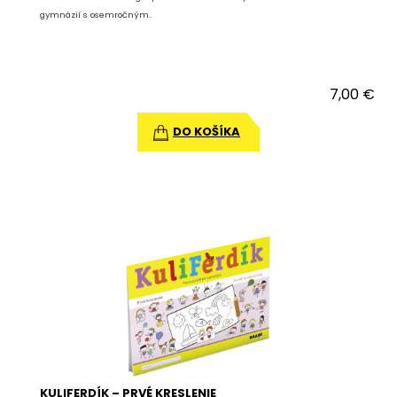
gymnázií s osemročným..
7,00 €
DO KOŠÍKA
KULIFERDÍK – PRVÉ KRESLENIE