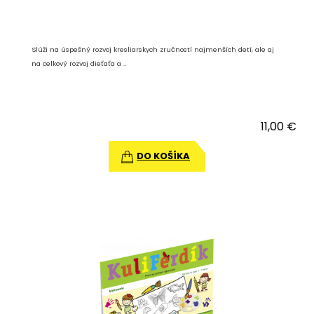
Slúži na úspešný rozvoj kresliarskych zručností najmenších detí, ale aj
na celkový rozvoj dieťaťa a ..
11,00 €
DO KOŠÍKA