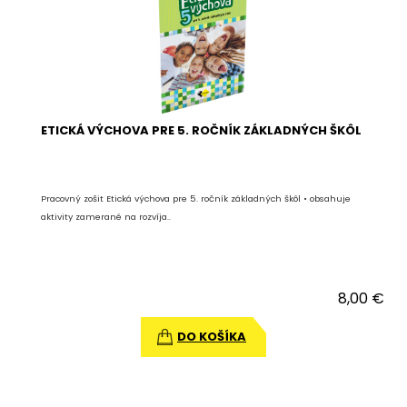
ETICKÁ VÝCHOVA PRE 5. ROČNÍK ZÁKLADNÝCH ŠKÔL
Pracovný zošit Etická výchova pre 5. ročník základných škôl • obsahuje
aktivity zamerané na rozvíja..
8,00 €
DO KOŠÍKA