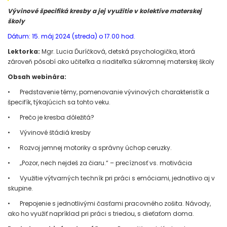
Vývinové špecifiká kresby a jej využitie v kolektíve materskej
školy
Dátum: 15. máj 2024 (streda) o 17.00 hod.
Lektorka:
Mgr. Lucia Ďuríčková, detská psychologička, ktorá
zároveň pôsobí ako učiteľka a riaditeľka súkromnej materskej školy
Obsah webinára:
•
Predstavenie témy, pomenovanie vývinových charakteristík a
špecifík, týkajúcich sa tohto veku.
•
Prečo je kresba dôležitá?
•
Vývinové štádiá kresby
•
Rozvoj jemnej motoriky a správny úchop ceruzky.
•
„Pozor, nech nejdeš za čiaru.“ – precíznosť vs. motivácia
•
Využitie výtvarných techník pri práci s emóciami, jednotlivo aj v
skupine.
•
Prepojenie s jednotlivými časťami pracovného zošita. Návody,
ako ho využiť napríklad pri práci s triedou, s dieťaťom doma.