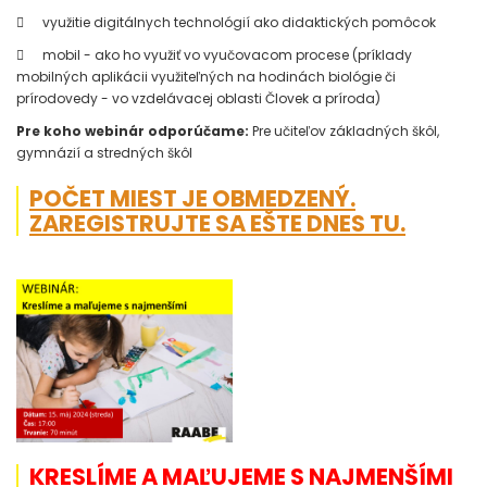

využitie digitálnych technológií ako didaktických pomôcok

mobil - ako ho využiť vo vyučovacom procese (príklady
mobilných aplikácii využiteľných na hodinách biológie či
prírodovedy - vo vzdelávacej oblasti Človek a príroda)
Pre koho webinár odporúčame:
Pre učiteľov základných škôl,
gymnázií a stredných škôl
POČET MIEST JE OBMEDZENÝ.
ZAREGISTRUJTE SA EŠTE DNES TU.
KRESLÍME A MAĽUJEME S NAJMENŠÍMI