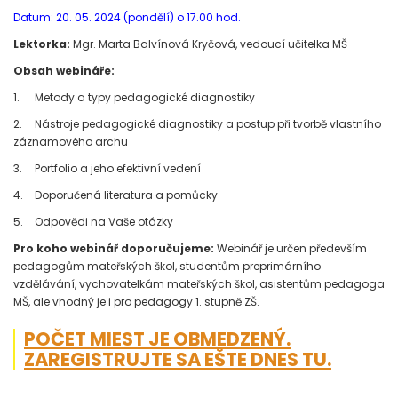
Datum: 20. 05. 2024 (pondělí) o 17.00 hod.
Lektorka:
Mgr. Marta Balvínová Kryčová, vedoucí učitelka MŠ
Obsah webináře:
1.
Metody a typy pedagogické diagnostiky
2.
Nástroje pedagogické diagnostiky a postup při tvorbě vlastního
záznamového archu
3.
Portfolio a jeho efektivní vedení
4.
Doporučená literatura a pomůcky
5.
Odpovědi na Vaše otázky
Pro koho webinář doporučujeme:
Webinář je určen především
pedagogům mateřských škol, studentům preprimárního
vzdělávání, vychovatelkám mateřských škol, asistentům pedagoga
MŠ, ale vhodný je i pro pedagogy 1. stupně ZŠ.
POČET MIEST JE OBMEDZENÝ.
ZAREGISTRUJTE SA EŠTE DNES TU.