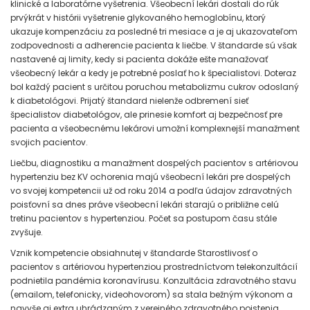
klinické a laboratórne vyšetrenia. Všeobecní lekári dostali do rúk
prvýkrát v histórii vyšetrenie glykovaného hemoglobínu, ktorý
ukazuje kompenzáciu za posledné tri mesiace a je aj ukazovateľom
zodpovednosti a adherencie pacienta k liečbe. V štandarde sú však
nastavené aj limity, kedy si pacienta dokáže ešte manažovať
všeobecný lekár a kedy je potrebné poslať ho k špecialistovi. Doteraz
bol každý pacient s určitou poruchou metabolizmu cukrov odoslaný
k diabetológovi. Prijatý štandard nielenže odbremení sieť
špecialistov diabetológov, ale prinesie komfort aj bezpečnosť pre
pacienta a všeobecnému lekárovi umožní komplexnejší manažment
svojich pacientov.
Liečbu, diagnostiku a manažment dospelých pacientov s artériovou
hypertenziu bez KV ochorenia majú všeobecní lekári pre dospelých
vo svojej kompetencii už od roku 2014 a podľa údajov zdravotných
poisťovní sa dnes práve všeobecní lekári starajú o približne celú
tretinu pacientov s hypertenziou. Počet sa postupom času stále
zvyšuje.
Vznik kompetencie obsiahnutej v štandarde Starostlivosť o
pacientov s artériovou hypertenziou prostredníctvom telekonzultácií
podnietila pandémia koronavírusu. Konzultácia zdravotného stavu
(emailom, telefonicky, videohovorom) sa stala bežným výkonom a
navyše aj extra uhrádzaným z verejného zdravotného poistenia.