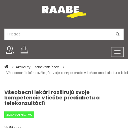
Toggl
navig
Aktuality - Zdravotníctvo
Všeobecní lekári rozširujú svoje kompetencie v liečbe prediabetu a tele
Všeobecní lekári rozširujú svoje
kompetencie v liečbe prediabetu a
telekonzultácií
ZDRAVOTNÍCTVO
20.03.2022