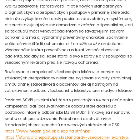
kvalitu zdravotnej starostlivosti. Prijatie nových štandardných
diagnostických a terapeutických postupov v primárnej sfére teda
nielenže zvyšuje komfort cesty pacienta zdravotníckym systémom,
ale predstavuje aj výrazné obmedzenie zaťaženia špecialistov, ktorí
sa tak budú môcť venovať pacientom so závažnejším stavom
ochorenia a má aj významný preventívny charakter. Zachytenie
počiatočných štádií ochorenia totiž umožňuje už v ambulancii
všeobecného lekára preventívne a edukatívne pôsobenie na
pacienta, tak, aby sa lepšie staral o svoje zdravie a v spolupráci so
všeobecným lekárom predišiel rozvoju ochorenia.
Rozširovanie kompetencií všeobecných lekárov je jedným zo
základných predpokladov nielen pre zvyšovanie kvality zdravotnej
ambulantnej starostlivosti o pacientov, ale aj nástrojom na
zatraktívnenie odboru všeobecného lekárstva pre mladých lekárov.
Prezident SSVPL je veľmi rád, že sa v posledných rokoch pribúdaním
kompetencií darí posúvať hranice odboru stále dopredu a
poďakoval hlavnej odborníčke MZ SR MUDr. Šimkovej za neúnavnú
snahu o ich presadzovanie. Podrobnosti o schválených
štandardných postupoch sú na webových stránkach MZ SR:
https://www.health.gov. sk alebo na stránke:
https://standardnepostupy.sk/standardy-vseobecne-lekarstvo
.