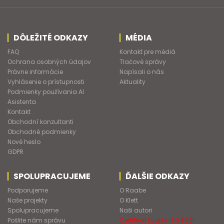
DÔLEŽITÉ ODKAZY
MÉDIA
FAQ
Kontakt pre médiá
Ochrana osobných údajov
Tlačové správy
Právne informácie
Napísali o nás
Vyhlásenie o prístupnosti
Aktuality
Podmienky používania AI
Asistenta
Kontakt
Obchodní konzultanti
Obchodné podmienky
Nové heslo
GDPR
SPOLUPRACUJEME
ĎALŠIE ODKAZY
Podporujeme
O Raabe
Naše projekty
O Klett
Spolupracujeme
Naši autori
Pošlite nám správu
Certifikát kvality ISO 9001