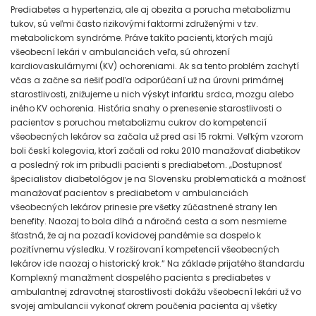
Prediabetes a hypertenzia, ale aj obezita a porucha metabolizmu
tukov, sú veľmi často rizikovými faktormi združenými v tzv.
metabolickom syndróme. Práve takíto pacienti, ktorých majú
všeobecní lekári v ambulanciách veľa, sú ohrození
kardiovaskulárnymi (KV) ochoreniami. Ak sa tento problém zachytí
včas a začne sa riešiť podľa odporúčaní už na úrovni primárnej
starostlivosti, znižujeme u nich výskyt infarktu srdca, mozgu alebo
iného KV ochorenia. História snahy o prenesenie starostlivosti o
pacientov s poruchou metabolizmu cukrov do kompetencií
všeobecných lekárov sa začala už pred asi 15 rokmi. Veľkým vzorom
boli českí kolegovia, ktorí začali od roku 2010 manažovať diabetikov
a posledný rok im pribudli pacienti s prediabetom. „Dostupnosť
špecialistov diabetológov je na Slovensku problematická a možnosť
manažovať pacientov s prediabetom v ambulanciách
všeobecných lekárov prinesie pre všetky zúčastnené strany len
benefity. Naozaj to bola dlhá a náročná cesta a som nesmierne
šťastná, že aj na pozadí kovidovej pandémie sa dospelo k
pozitívnemu výsledku. V rozširovaní kompetencií všeobecných
lekárov ide naozaj o historický krok.“ Na základe prijatého štandardu
Komplexný manažment dospelého pacienta s prediabetes v
ambulantnej zdravotnej starostlivosti dokážu všeobecní lekári už vo
svojej ambulancii vykonať okrem poučenia pacienta aj všetky