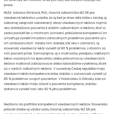
praxe.
MUDr. Adriana Šimková, PhD., hlavná odborníčka MZ SR pre
všeobecné lekárstvo uviedla, že aj keď je dnes ešte stále v laickej aj
odbornej verejnosti zakorenený obraz všeobecných lekárov najmä
ako distribútorov pacienta k ďalším odborníkom a lekárov, ktorí si
vedia poradiť len s minimom ochorení, pribúdanie kompetencií im
umožňuje vyriešiť množstvo zdravotných problémov pacienta už v
ich ambulanciách. Vďaka nim dokáže, tak ako v zahraničí, aj
slovenský všeobecný lekár vyriešiť až 80 % problémov, s ktorými za
ním pacient príde. Samozrejme, aj s možnosťou predpisu niektorých
liekov viazaných na špecialistu alebo právomocou všeobecných
lekárov indikovať zobrazovacie alebo laboratórne vyšetrenia, ktoré
sú v rukách odborných lekárov. V susednej Českej republike majú
všeobecní lekári kompetencie širšie, dokážu v súčasnosti vyriešiť už
85 % problémov svojich pacientov. V Holandsku či Dánsku, kde sa
všeobecní lekári môžu starať o pacienta komplexne, dokážu
dokonca vyriešiť viac ako 90 % jeho problémov.
Nedávno do portfólia kompetencií všeobecných lekárov Slovenska
pribudli ďalšie aj vďaka úsiliu hlavnej odborníčky MZ SR pre