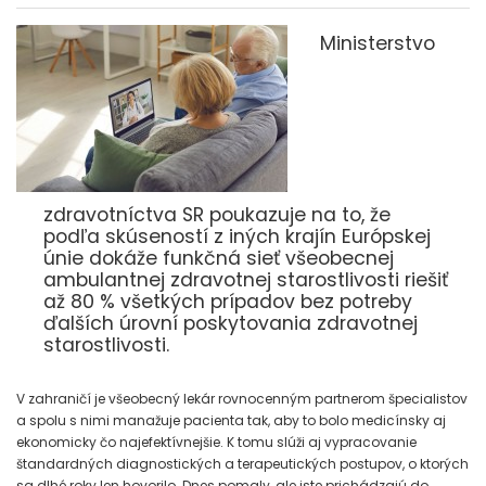
Ministerstvo
zdravotníctva SR poukazuje na to, že
podľa skúseností z iných krajín Európskej
únie dokáže funkčná sieť všeobecnej
ambulantnej zdravotnej starostlivosti riešiť
až 80 % všetkých prípadov bez potreby
ďalších úrovní poskytovania zdravotnej
starostlivosti.
V zahraničí je všeobecný lekár rovnocenným partnerom špecialistov
a spolu s nimi manažuje pacienta tak, aby to bolo medicínsky aj
ekonomicky čo najefektívnejšie. K tomu slúži aj vypracovanie
štandardných diagnostických a terapeutických postupov, o ktorých
sa dlhé roky len hovorilo. Dnes pomaly, ale iste prichádzajú do