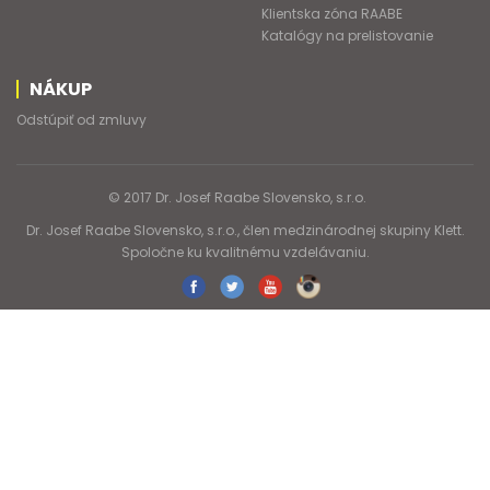
Klientska zóna RAABE
Katalógy na prelistovanie
NÁKUP
Odstúpiť od zmluvy
© 2017 Dr. Josef Raabe Slovensko, s.r.o.
Dr. Josef Raabe Slovensko, s.r.o., člen medzinárodnej skupiny Klett.
Spoločne ku kvalitnému vzdelávaniu.