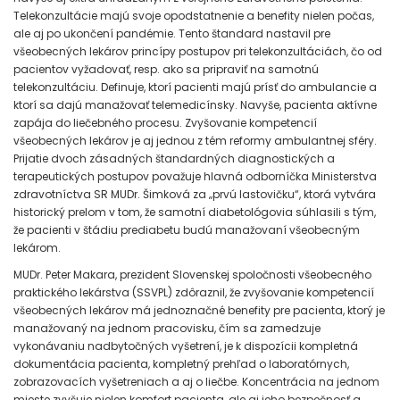
Telekonzultácie majú svoje opodstatnenie a benefity nielen počas,
ale aj po ukončení pandémie. Tento štandard nastavil pre
všeobecných lekárov princípy postupov pri telekonzultáciách, čo od
pacientov vyžadovať, resp. ako sa pripraviť na samotnú
telekonzultáciu. Definuje, ktorí pacienti majú prísť do ambulancie a
ktorí sa dajú manažovať telemedicínsky. Navyše, pacienta aktívne
zapája do liečebného procesu. Zvyšovanie kompetencií
všeobecných lekárov je aj jednou z tém reformy ambulantnej sféry.
Prijatie dvoch zásadných štandardných diagnostických a
terapeutických postupov považuje hlavná odborníčka Ministerstva
zdravotníctva SR MUDr. Šimková za „prvú lastovičku“, ktorá vytvára
historický prelom v tom, že samotní diabetológovia súhlasili s tým,
že pacienti v štádiu prediabetu budú manažovaní všeobecným
lekárom.
MUDr. Peter Makara, prezident Slovenskej spoločnosti všeobecného
praktického lekárstva (SSVPL) zdôraznil, že zvyšovanie kompetencií
všeobecných lekárov má jednoznačné benefity pre pacienta, ktorý je
manažovaný na jednom pracovisku, čím sa zamedzuje
vykonávaniu nadbytočných vyšetrení, je k dispozícii kompletná
dokumentácia pacienta, kompletný prehľad o laboratórnych,
zobrazovacích vyšetreniach a aj o liečbe. Koncentrácia na jednom
mieste zvyšuje nielen komfort pacienta, ale aj jeho bezpečnosť a