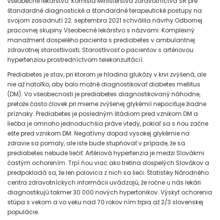
všeobecné lekárstvo. Komisia Ministerstva zdravotníctva SR pre
štandardné diagnostické a štandardné terapeutické postupy na
svojom zasadnutí 22. septembra 2021 schválila návrhy Odbornej
pracovnej skupiny Všeobecné lekárstvo s názvami: Komplexný
manažment dospelého pacienta s prediabetes v ambulantnej
zdravotnej starostlivosti; Starostlivosť o pacientov s artériovou
hypertenziou prostredníctvom telekonzultácií.
Prediabetes je stav, pri ktorom je hladina glukózy v krvi zvýšená, ale
nie až natoľko, aby bolo možné diagnostikovať diabetes mellitus
(DM). Vo všeobecnosti je prediabetes diagnostikovaný náhodne,
pretože často človek pri mierne zvýšenej glykémií nepociťuje žiadne
príznaky. Prediabetes je posledným štádiom pred vznikom DM a
liečba je omnoho jednoduchšia práve vtedy, pokiaľ sa s ňou začne
ešte pred vznikom DM. Negatívny dopad vysokej glykémie na
zdravie sa pomaly, ale iste bude stupňovať v prípade, že sa
prediabetes nebude liečiť. Artériová hypertenzia je medzi Slovákmi
častým ochorením. Trpí ňou viac ako tretina dospelých Slovákov a
predpokladá sa, že len polovica z nich sa lieči. Štatistiky Národného
centra zdravotníckych informácii uvádzajú, že ročne u nás lekári
diagnostikujú takmer 30 000 nových hypertonikov. Výskyt ochorenia
stúpa s vekom a vo veku nad 70 rokov ním trpia až 2/3 slovenskej
populácie.