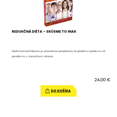
REDUKČNÁ DIÉTA – SKÚSME TO INAK
Nadhmotnosť/obezita je celosvetovo považovaná za globálnu epidémiu až
pandémiu s rozsiahlymi zdravot..
24,00 €
DO KOŠÍKA