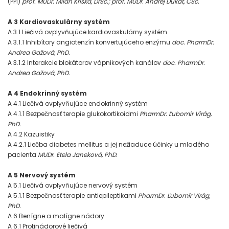
(PPI)
prof. MUDr. Milan Kriška, DrSc.; prof. MUDr. Andrej Dukát, CSc.
A 3 Kardiovaskulárny systém
A 3.1 Liečivá ovplyvňujúce kardiovaskulárny systém
A 3.1.1 Inhibítory angiotenzín konvertujúceho enzýmu
doc. PharmDr.
Andrea Gažová, PhD.
A 3.1.2 Interakcie blokátorov vápnikových kanálov
doc. PharmDr.
Andrea Gažová, PhD.
A 4 Endokrinný systém
A 4.1 Liečivá ovplyvňujúce endokrinný systém
A 4.1.1 Bezpečnosť terapie glukokortikoidmi
PharmDr. Ľubomír Virág,
PhD.
A 4.2 Kazuistiky
A 4.2.1 Liečba diabetes mellitus a jej nežiaduce účinky u mladého
pacienta
MUDr. Etela Janeková, PhD.
A 5 Nervový systém
A 5.1 Liečivá ovplyvňujúce nervový systém
A 5.1.1 Bezpečnosť terapie antiepileptikami
PharmDr. Ľubomír Virág,
PhD.
A 6 Benígne a malígne nádory
A 6.1 Protinádorové liečivá