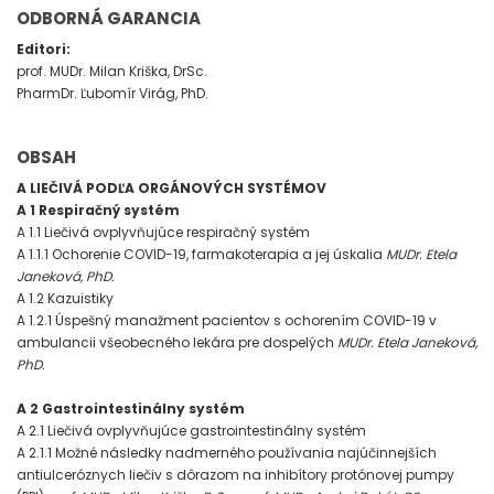
ODBORNÁ GARANCIA
Editori:
prof. MUDr. Milan Kriška, DrSc.
PharmDr. Ľubomír Virág, PhD.
OBSAH
A LIEČIVÁ PODĽA ORGÁNOVÝCH SYSTÉMOV
A 1 Respiračný systém
A 1.1 Liečivá ovplyvňujúce respiračný systém
A 1.1.1 Ochorenie COVID-19, farmakoterapia a jej úskalia
MUDr. Etela
Janeková, PhD.
A 1.2 Kazuistiky
A 1.2.1 Úspešný manažment pacientov s ochorením COVID-19 v
ambulancii všeobecného lekára pre dospelých
MUDr. Etela Janeková,
PhD.
A 2 Gastrointestinálny systém
A 2.1 Liečivá ovplyvňujúce gastrointestinálny systém
A 2.1.1 Možné následky nadmerného používania najúčinnejších
antiulceróznych liečiv s dôrazom na inhibítory protónovej pumpy