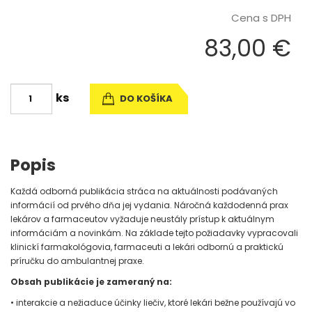
Cena s DPH
83,00 €
ks
DO KOŠÍKA
Popis
Každá odborná publikácia stráca na aktuálnosti podávaných
informácií od prvého dňa jej vydania. Náročná každodenná prax
lekárov a farmaceutov vyžaduje neustály prístup k aktuálnym
informáciám a novinkám. Na základe tejto požiadavky vypracovali
klinickí farmakológovia, farmaceuti a lekári odbornú a praktickú
príručku do ambulantnej praxe.
Obsah publikácie je zameraný na:
• interakcie a nežiaduce účinky liečiv, ktoré lekári bežne používajú vo