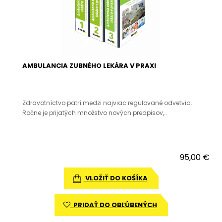
AMBULANCIA ZUBNÉHO LEKÁRA V PRAXI
Zdravotníctvo patrí medzi najviac regulované odvetvia.
Ročne je prijatých množstvo nových predpisov,..
95,00 €
VLOŽIŤ DO KOŠÍKA
PRIDAŤ DO OBĽÚBENÝCH