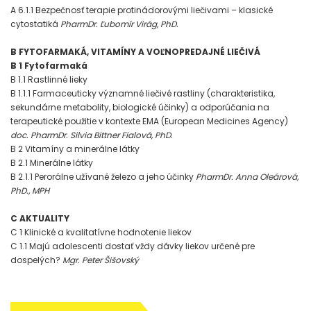
A 6.1.1 Bezpečnosť terapie protinádorovými liečivami – klasické
cytostatiká
PharmDr. Ľubomír Virág, PhD.
B FYTOFARMAKÁ, VITAMÍNY A VOĽNOPREDAJNÉ LIEČIVÁ
B 1 Fytofarmaká
B 1.1 Rastlinné lieky
B 1.1.1 Farmaceuticky významné liečivé rastliny (charakteristika,
sekundárne metabolity, biologické účinky) a odporúčania na
terapeutické použitie v kontexte EMA (European Medicines Agency)
doc. PharmDr. Silvia Bittner Fialová, PhD.
B 2 Vitamíny a minerálne látky
B 2.1 Minerálne látky
B 2.1.1 Perorálne užívané železo a jeho účinky
PharmDr. Anna Oleárová,
PhD., MPH
C AKTUALITY
C 1 Klinické a kvalitatívne hodnotenie liekov
C 1.1 Majú adolescenti dostať vždy dávky liekov určené pre
dospelých?
Mgr. Peter Šišovský