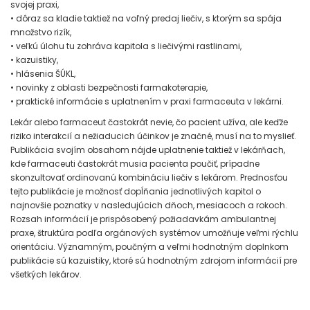
svojej praxi,
• dôraz sa kladie taktiež na voľný predaj liečiv, s ktorým sa spája
množstvo rizík,
• veľkú úlohu tu zohráva kapitola s liečivými rastlinami,
• kazuistiky,
• hlásenia ŠÚKL,
• novinky z oblasti bezpečnosti farmakoterapie,
• praktické informácie s uplatnením v praxi farmaceuta v lekárni.
Lekár alebo farmaceut častokrát nevie, čo pacient užíva, ale keďže
riziko interakcií a nežiaducich účinkov je značné, musí na to myslieť.
Publikácia svojím obsahom nájde uplatnenie taktiež v lekárňach,
kde farmaceuti častokrát musia pacienta poučiť, prípadne
skonzultovať ordinovanú kombináciu liečiv s lekárom. Prednosťou
tejto publikácie je možnosť dopĺňania jednotlivých kapitol o
najnovšie poznatky v nasledujúcich dňoch, mesiacoch a rokoch.
Rozsah informácií je prispôsobený požiadavkám ambulantnej
praxe, štruktúra podľa orgánových systémov umožňuje veľmi rýchlu
orientáciu. Významným, poučným a veľmi hodnotným doplnkom
publikácie sú kazuistiky, ktoré sú hodnotným zdrojom informácií pre
všetkých lekárov.