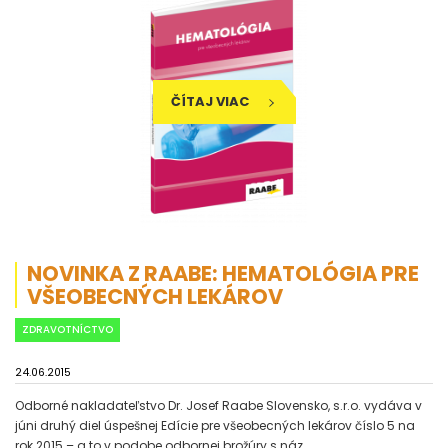
ČÍTAJ VIAC
NOVINKA Z RAABE: HEMATOLÓGIA PRE
VŠEOBECNÝCH LEKÁROV
ZDRAVOTNÍCTVO
24.06.2015
Odborné nakladateľstvo Dr. Josef Raabe Slovensko, s.r.o. vydáva v
júni druhý diel úspešnej Edície pre všeobecných lekárov číslo 5 na
rok 2015 – a to v podobe odbornej brožúry s náz...