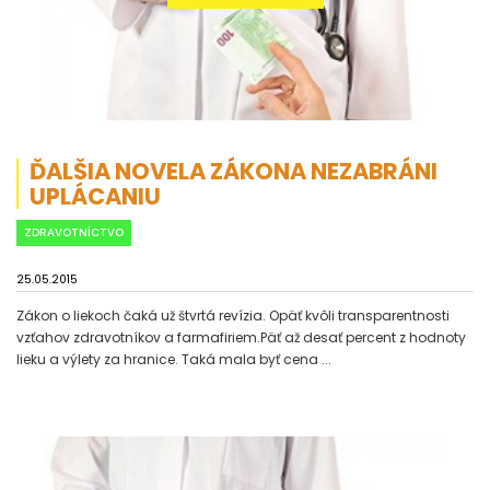
ĎALŠIA NOVELA ZÁKONA NEZABRÁNI
UPLÁCANIU
ZDRAVOTNÍCTVO
25.05.2015
Zákon o liekoch čaká už štvrtá revízia. Opäť kvôli transparentnosti
vzťahov zdravotníkov a farmafiriem.Päť až desať percent z hodnoty
lieku a výlety za hranice. Taká mala byť cena ...