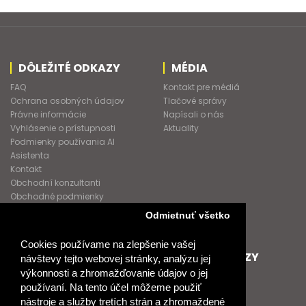
DÔLEŽITÉ ODKAZY
MÉDIA
FAQ
Kontakt pre médiá
Ochrana osobných údajov
Tlačové správy
Právne informácie
Napísali o nás
Vyhlásenie o prístupnosti
Aktuality
Podmienky používania AI
Asistenta
Kontakt
Obchodní konzultanti
Obchodné podmienky
Nové heslo
Odmietnuť všetko
GDPR
Cookies používame na zlepšenie vašej
SPOLUPRACUJEME
ĎALŠIE ODKAZY
návštevy tejto webovej stránky, analýzu jej
výkonnosti a zhromažďovanie údajov o jej
Podporujeme
O Raabe
používaní. Na tento účel môžeme použiť
Naše projekty
O Klett
nástroje a služby tretích strán a zhromaždené
Spolupracujeme
Naši autori