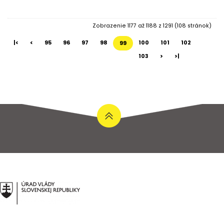
Zobrazenie 1177 až 1188 z 1291 (108 stránok)
|<
<
95
96
97
98
100
101
102
99
103
>
>|