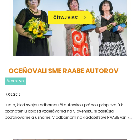
ČÍTAJ VIAC
OCEŇOVALI SME RAABE AUTOROV
ŠKOLSTVO
17.06.2015
Ľudia, ktorí svojou odbornou či autorskou prácou prispievajú k
obohateniu oblasti vzdelávania na Slovensku, si zaslúžia
poďakovanie a uznanie. V odbornom nakladateľstve RAABE vznik...