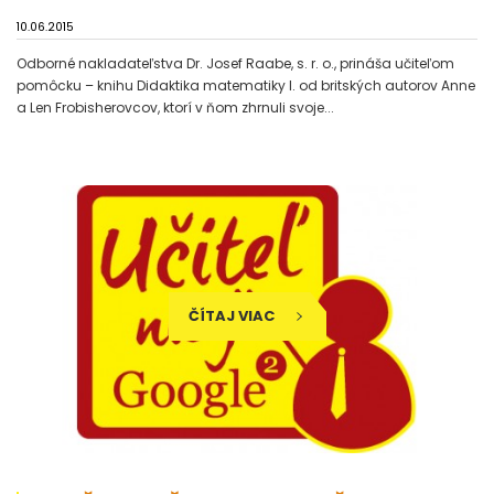
10.06.2015
Odborné nakladateľstva Dr. Josef Raabe, s. r. o., prináša učiteľom
pomôcku – knihu Didaktika matematiky I. od britských autorov Anne
a Len Frobisherovcov, ktorí v ňom zhrnuli svoje...
ČÍTAJ VIAC