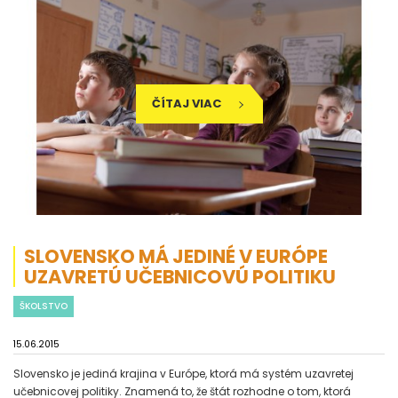
ČÍTAJ VIAC
SLOVENSKO MÁ JEDINÉ V EURÓPE
UZAVRETÚ UČEBNICOVÚ POLITIKU
ŠKOLSTVO
15.06.2015
Slovensko je jediná krajina v Európe, ktorá má systém uzavretej
učebnicovej politiky. Znamená to, že štát rozhodne o tom, ktorá