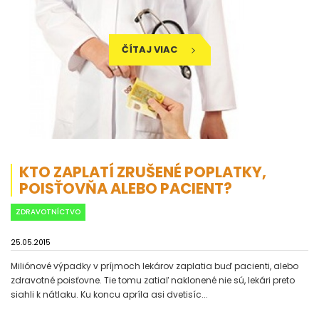
ČÍTAJ VIAC
KTO ZAPLATÍ ZRUŠENÉ POPLATKY,
POISŤOVŇA ALEBO PACIENT?
ZDRAVOTNÍCTVO
25.05.2015
Miliónové výpadky v príjmoch lekárov zaplatia buď pacienti, alebo
zdravotné poisťovne. Tie tomu zatiaľ naklonené nie sú, lekári preto
siahli k nátlaku. Ku koncu apríla asi dvetisíc...