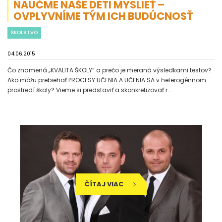
NAUČME NAŠE DETI MYSLIEŤ –
OVPLYVNÍME TÝM ICH BUDÚCNOSŤ
ŠKOLSTVO
04.06.2015
Čo znamená „KVALITA ŠKOLY“ a prečo je meraná výsledkami testov?
Ako môžu prebiehať PROCESY UČENIA A UČENIA SA v heterogénnom
prostredí školy? Vieme si predstaviť a skonkretizovať r...
ČÍTAJ VIAC