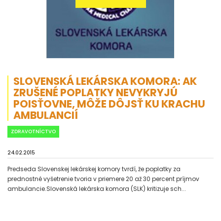
SLOVENSKÁ LEKÁRSKA KOMORA: AK
ZRUŠENÉ POPLATKY NEVYKRYJÚ
POISŤOVNE, MÔŽE DÔJSŤ KU KRACHU
AMBULANCIÍ
ZDRAVOTNÍCTVO
24.02.2015
Predseda Slovenskej lekárskej komory tvrdí, že poplatky za
prednostné vyšetrenie tvoria v priemere 20 až 30 percent príjmov
ambulancie.Slovenská lekárska komora (SLK) kritizuje sch...