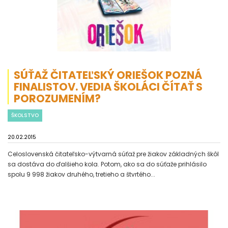
SÚŤAŽ ČITATEĽSKÝ ORIEŠOK POZNÁ
FINALISTOV. VEDIA ŠKOLÁCI ČÍTAŤ S
POROZUMENÍM?
ŠKOLSTVO
20.02.2015
Celoslovenská čitateľsko-výtvarná súťaž pre žiakov základných škôl
sa dostáva do ďalšieho kola. Potom, ako sa do súťaže prihlásilo
spolu 9 998 žiakov druhého, tretieho a štvrtého...