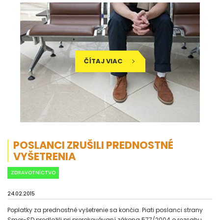
ČÍTAJ VIAC
POSLANCI ZRUŠILI PREDNOSTNÉ
VYŠETRENIA
ZDRAVOTNÍCTVO
24.02.2015
Poplatky za prednostné vyšetrenie sa končia. Piati poslanci strany
Smer-SD predložili pri prerokovávaní zákona 577/2004 o rozsahu