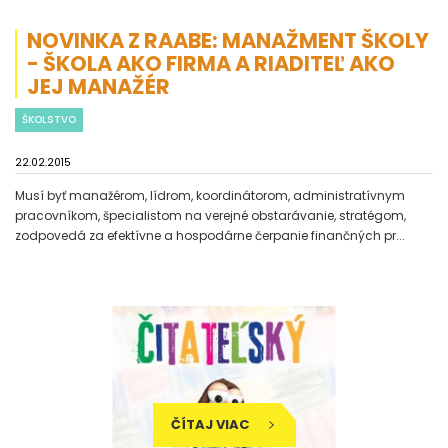
NOVINKA Z RAABE: MANAŽMENT ŠKOLY
- ŠKOLA AKO FIRMA A RIADITEĽ AKO
JEJ MANAŽÉR
ŠKOLSTVO
22.02.2015
Musí byť manažérom, lídrom, koordinátorom, administratívnym
pracovníkom, špecialistom na verejné obstarávanie, stratégom,
zodpovedá za efektívne a hospodárne čerpanie finančných pr...
ČÍTAJ VIAC