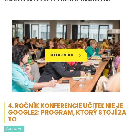
ČÍTAJ VIAC
4. ROČNÍK KONFERENCIE UČITEĽ NIE JE
GOOGLE2: PROGRAM, KTORÝ STOJÍ ZA
TO
ŠKOLSTVO