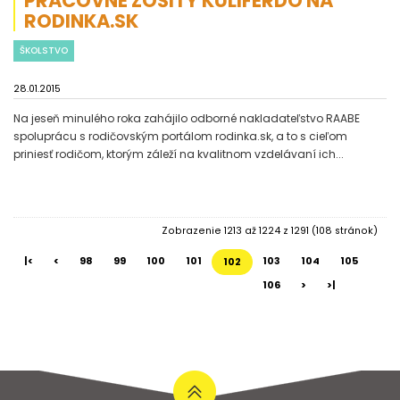
PRACOVNÉ ZOŠITY KULIFERDO NA
RODINKA.SK
ŠKOLSTVO
28.01.2015
Na jeseň minulého roka zahájilo odborné nakladateľstvo RAABE
spoluprácu s rodičovským portálom rodinka.sk, a to s cieľom
priniesť rodičom, ktorým záleží na kvalitnom vzdelávaní ich...
Zobrazenie 1213 až 1224 z 1291 (108 stránok)
|<
<
98
99
100
101
103
104
105
102
106
>
>|