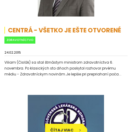
CENTRÁ - VŠETKO JE EŠTE OTVORENÉ
ZDRAVOTNÍCTVO
24.02.2015
Viliam (Čislák) sa stal štrnástym ministrom zdravotníctva 6.
novembra. Po klasických sto dňoch poskytol rozhovor prvému
médiu - Zdravotníckym novinám.Je lepšie pri prepriahaní poča...
ČÍTAJ VIAC