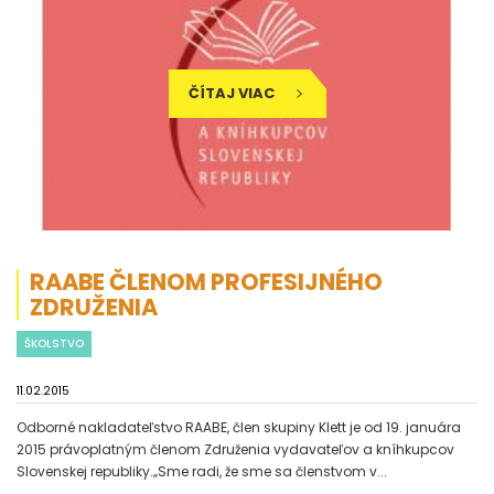
ČÍTAJ VIAC
RAABE ČLENOM PROFESIJNÉHO
ZDRUŽENIA
ŠKOLSTVO
11.02.2015
Odborné nakladateľstvo RAABE, člen skupiny Klett je od 19. januára
2015 právoplatným členom Združenia vydavateľov a kníhkupcov
Slovenskej republiky.„Sme radi, že sme sa členstvom v...