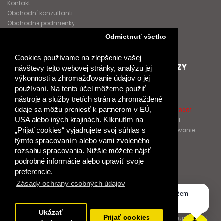
Kontakt
Obchodní konzultanti
Obchodné podmienky
Nové heslo
Odmietnuť všetko
GDPR
Cookies používame na zlepšenie vašej
SPOLUPRACUJEME
ĎALŠIE ODKAZY
návštevy tejto webovej stránky, analýzu jej
výkonnosti a zhromažďovanie údajov o jej
Podporujeme
O Raabe
používaní. Na tento účel môžeme použiť
Naše projekty
O Klett
nástroje a služby tretích strán a zhromaždené
Spolupracujeme
Naši autori
údaje sa môžu preniesť k partnerom v EÚ,
Pošlite nám správu
Certifikát kvality ISO 9001
USA alebo iných krajinách. Kliknutím na
Klientska zóna RAABE
Katalógy na prelistovanie
„Prijať cookies“ vyjadrujete svoj súhlas s
týmto spracovaním alebo vami zvoleného
rozsahu spracovania. Nižšie môžete nájsť
NÁKUP
podrobné informácie alebo upraviť svoje
Odstúpiť od zmluvy
preferencie.
Zásady ochrany osobných údajov
Dobrý deň, ako vám môžem
© 2017 Dr. Josef Raabe Slovensko, s.r.o.
pomôcť?
Ukázať
Dr. Josef Raabe Slovensko, s.r.o., člen medzinárodnej skupiny Klett.
Prijať cookies