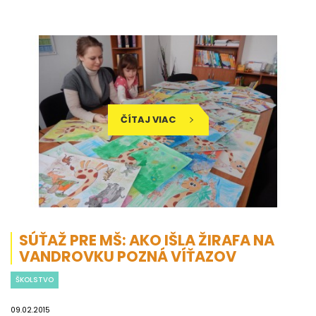
ČÍTAJ VIAC
SÚŤAŽ PRE MŠ: AKO IŠLA ŽIRAFA NA
VANDROVKU POZNÁ VÍŤAZOV
ŠKOLSTVO
09.02.2015