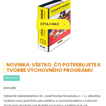
ČÍTAJ VIAC
NOVINKA: VŠETKO, ČO POTREBUJETE K
TVORBE VÝCHOVNÉHO PROGRAMU
ŠKOLSTVO
10.03.2015
Odborné nakladateľstvo Dr. Josef Raabe Slovensko, s. r. o. aktuálne
vydáva novú pomôcku pre učiteľov a vychovávateľov s názvom
Výchovný program pre školské výchovno-vzdelávacie zar...