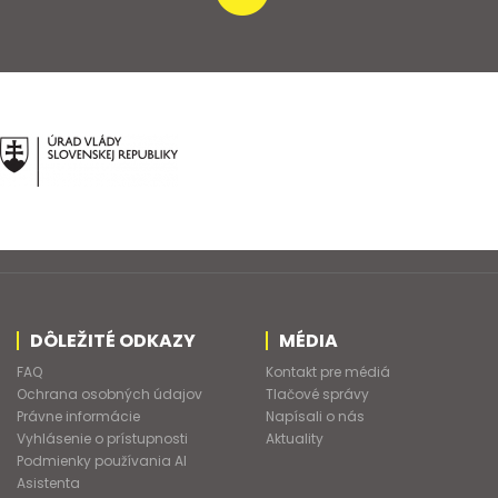
DÔLEŽITÉ ODKAZY
MÉDIA
FAQ
Kontakt pre médiá
Ochrana osobných údajov
Tlačové správy
Právne informácie
Napísali o nás
Vyhlásenie o prístupnosti
Aktuality
Podmienky používania AI
Asistenta