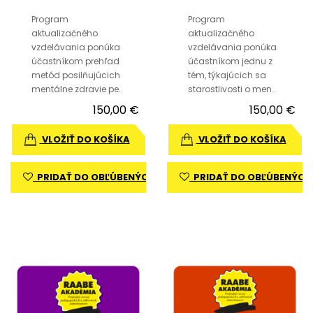
Program
Program
aktualizačného
aktualizačného
vzdelávania ponúka
vzdelávania ponúka
účastníkom prehľad
účastníkom jednu z
metód posilňujúcich
tém, týkajúcich sa
mentálne zdravie pe..
starostlivosti o men..
150,00 €
150,00 €
VLOŽIŤ DO KOŠÍKA
VLOŽIŤ DO KOŠÍKA
PRIDAŤ DO OBĽÚBENÝCH
PRIDAŤ DO OBĽÚBENÝCH