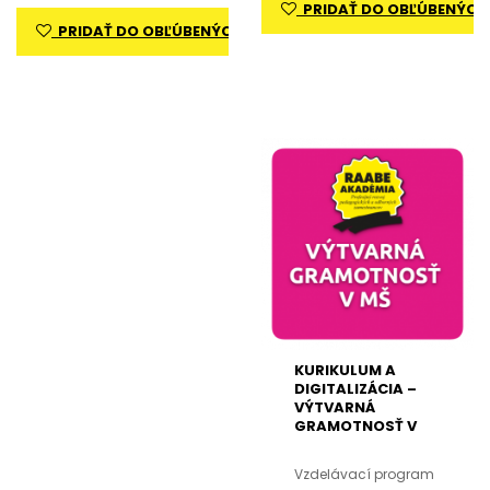
PRIDAŤ DO OBĽÚBENÝCH
PRIDAŤ DO OBĽÚBENÝCH
KURIKULUM A
DIGITALIZÁCIA –
VÝTVARNÁ
GRAMOTNOSŤ V
MŠ
Vzdelávací program