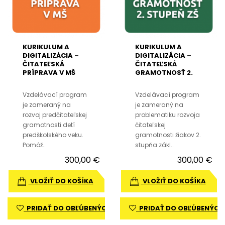
KURIKULUM A
KURIKULUM A
DIGITALIZÁCIA –
DIGITALIZÁCIA –
ČITATEĽSKÁ
ČITATEĽSKÁ
PRÍPRAVA V MŠ
GRAMOTNOSŤ 2.
STUPEŇ ZŠ
Vzdelávací program
Vzdelávací program
je zameraný na
je zameraný na
rozvoj predčitateľskej
problematiku rozvoja
gramotnosti detí
čitateľskej
predškolského veku.
gramotnosti žiakov 2.
Pomôž..
stupňa zákl..
300,00 €
300,00 €
VLOŽIŤ DO KOŠÍKA
VLOŽIŤ DO KOŠÍKA
PRIDAŤ DO OBĽÚBENÝCH
PRIDAŤ DO OBĽÚBENÝCH