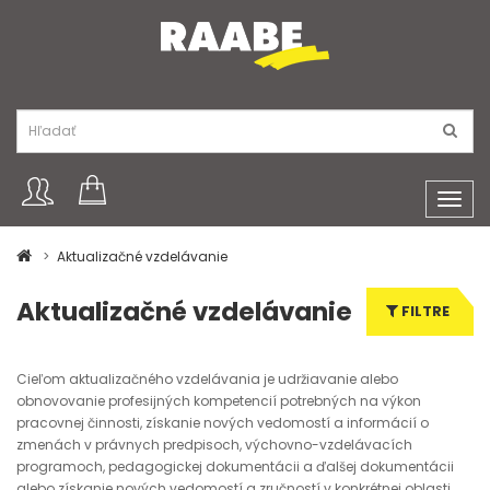
Toggl
navig
Aktualizačné vzdelávanie
Aktualizačné vzdelávanie
FILTRE
Cieľom aktualizačného vzdelávania je udržiavanie alebo
obnovovanie profesijných kompetencií potrebných na výkon
pracovnej činnosti, získanie nových vedomostí a informácií o
zmenách v právnych predpisoch, výchovno-vzdelávacích
programoch, pedagogickej dokumentácii a ďalšej dokumentácii
alebo získanie nových vedomostí a zručností v konkrétnej oblasti