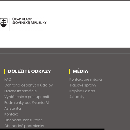
DÔLEŽITÉ ODKAZY
MÉDIA
FAQ
Kontakt pre médiá
Ochrana osobných údajov
Tlačové správy
Právne informácie
Napísali o nás
Vyhlásenie o prístupnosti
Aktuality
Podmienky používania AI
Asistenta
Kontakt
Obchodní konzultanti
Obchodné podmienky