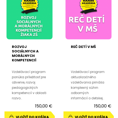
ROZVOJ
REČ DETÍ V MŠ
SOCIÁLNYCH A
MORÁLNYCH
KOMPETENCIÍ
ŽIAKA ZŠ
Vzdelávací program
Vzdelávací program
ponúka príležitosť pre
aktualizačného
oživenie, rozvoj
vzdelávania prináša
pedagogických
komplexný súhrn
kompetencií v oblasti
odborných
rozvo..
informácií o detskej..
150,00 €
150,00 €
VLOŽIŤ DO KOŠÍKA
VLOŽIŤ DO KOŠÍKA