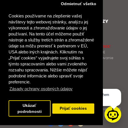
Nové heslo
Odmietnuť všetko
GDPR
Cookies používame na zlepšenie vašej
SPOLUPRACUJEME
ĎALŠIE ODKAZY
návštevy tejto webovej stránky, analýzu jej
výkonnosti a zhromažďovanie údajov o jej
Podporujeme
O Raabe
používaní. Na tento účel môžeme použiť
Naše projekty
O Klett
nástroje a služby tretích strán a zhromaždené
Spolupracujeme
Naši autori
údaje sa môžu preniesť k partnerom v EÚ,
Pošlite nám správu
Certifikát kvality ISO 9001
USA alebo iných krajinách. Kliknutím na
Klientska zóna RAABE
Katalógy na prelistovanie
„Prijať cookies“ vyjadrujete svoj súhlas s
týmto spracovaním alebo vami zvoleného
rozsahu spracovania. Nižšie môžete nájsť
NÁKUP
podrobné informácie alebo upraviť svoje
Odstúpiť od zmluvy
preferencie.
Zásady ochrany osobných údajov
Dobrý deň, ako vám môžem
© 2017 Dr. Josef Raabe Slovensko, s.r.o.
pomôcť?
Ukázať
Dr. Josef Raabe Slovensko, s.r.o., člen medzinárodnej skupiny Klett.
Prijať cookies
podrobnosti
Spoločne ku kvalitnému vzdelávaniu.