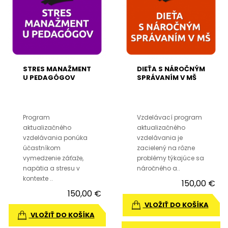
STRES MANAŽMENT
DIEŤA S NÁROČNÝM
U PEDAGÓGOV
SPRÁVANÍM V MŠ
Program
Vzdelávací program
aktualizačného
aktualizačného
vzdelávania ponúka
vzdelávania je
účastníkom
zacielený na rôzne
vymedzenie záťaže,
problémy týkajúce sa
napätia a stresu v
náročného a..
kontexte ..
150,00 €
150,00 €
VLOŽIŤ DO KOŠÍKA
VLOŽIŤ DO KOŠÍKA