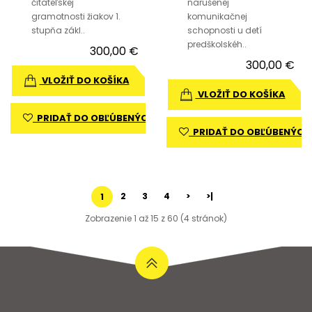
čitateľskej
narušenej
gramotnosti žiakov 1.
komunikačnej
stupňa zákl..
schopnosti u detí
predškolskéh..
300,00 €
300,00 €
VLOŽIŤ DO KOŠÍKA
VLOŽIŤ DO KOŠÍKA
PRIDAŤ DO OBĽÚBENÝCH
PRIDAŤ DO OBĽÚBENÝCH
2
3
4
>
>|
1
Zobrazenie 1 až 15 z 60 (4 stránok)