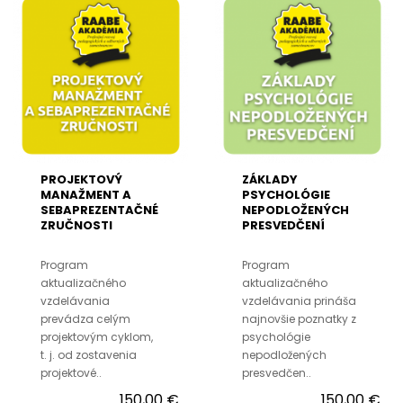
PROJEKTOVÝ
ZÁKLADY
MANAŽMENT A
PSYCHOLÓGIE
SEBAPREZENTAČNÉ
NEPODLOŽENÝCH
ZRUČNOSTI
PRESVEDČENÍ
Program
Program
aktualizačného
aktualizačného
vzdelávania
vzdelávania prináša
prevádza celým
najnovšie poznatky z
projektovým cyklom,
psychológie
t. j. od zostavenia
nepodložených
projektové..
presvedčen..
150,00 €
150,00 €