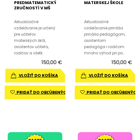
PREDMATEMATICKÝCH
MATERSKEJ ŠKOLE
ZRUČNOSTÍ V MŠ
Aktualizačné
Aktualizačné
vzdelávanie je určený
vzdelávanie prináša
pre učiteľov
prináša pedagógom,
materských škôl,
asistentom
asistentov učiteľa,
pedagóga i rodičom
rodičov a všetk..
mnoho výhod pri po..
150,00 €
150,00 €
VLOŽIŤ DO KOŠÍKA
VLOŽIŤ DO KOŠÍKA
PRIDAŤ DO OBĽÚBENÝCH
PRIDAŤ DO OBĽÚBENÝCH