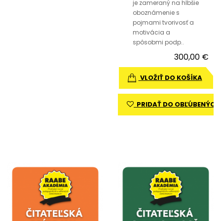
je zameraný na hlbšie
oboznámenie s
pojmami tvorivosť a
motivácia a
spôsobmi podp..
300,00 €
VLOŽIŤ DO KOŠÍKA
PRIDAŤ DO OBĽÚBENÝCH