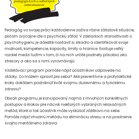
Pedagóg vo svojej práci každodenne zažíva rôzne záťažové situácie,
pričom zvyčajne ide o psychickú záťaž. V základoch starostlivosti o
psychohygienu je dôležité nastaviť si zrkadlo a identifikovať svoje
možnosti, kompetencie, kapacity, limity a hranice. Existuje veľký
rozdiel medzi ľuďmi v tom, či na nich určité podnety pôsobia ako
stresory a ako sa s nimi vyrovnávajú.
Vzdelávací program pomôže nájsť účastníkovi odpovede na
otázky: čo môžem spraviť pre seba? Aké preventívne a profylaktické
kroky dokážem podniknúť kvôli svojmu duševnému a fyzickému
zdraviu?
Obsah programu je koncipovaný najmä z mnohých konkrétnych
postupov a krokov pre nácvik niektorých vybraných relaxačných
metód, ktoré si tak účastník môže vyskúšať zážitkovo na sebe.
Pomôže nájsť vhodnú metódu na elimináciu stresu a na posilnenie
svojho mentálneho zdravia.