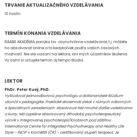
TRVANIE AKTUALIZAČNÉHO VZDELÁVANIA
10 hodín
TERMÍN KONANIA VZDELÁVANIA
RAABE AKADÉMIA ponúka tzv. asynchrónne vzdelávanie, t.j. môžete
ho absolvovať online a to kedykoľvek podľa vašich časových
možností. Nie ste viazaní na lektora, ani iných účastníkov školenia.
Vy sami si určujete termín aj tempo štúdia.
LEKTOR
PhDr. Peter Kusý, PhD.
Vyštudoval jednoodborovú psychológiu a doktorandské štúdium
ukončil v pedagogike. Praktické skúsenosti získal v rôznych odborných
a špeciálnych zariadeniach. Absolvoval tiež mnohé ďalšie vzdelávania
a kurzy. Má úspešne absolvovaný dlhodobý psychoterapeutický
výcvik v Integrovanej psychoterapii/Knobloch pod záštitou
International Centre for Integrated Psychotherapy and Healthy Life
Style – INCIP v Kroměříži (ČR) – certifikovaný stupeň terapeut. Je