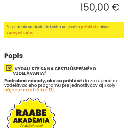
150,00 €
Pre pridanie produktu do košíka sa prosím
prihláste
alebo
zaregistrujte
.
Popis
VYDALI STE SA NA CESTU ÚSPEŠNÉHO
VZDELÁVANIA?
Podrobné návody, ako sa prihlásiť
do zakúpeného
vzdelávacieho programu pre jednotlivcov aj školy
nájdete na stránke TU.