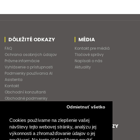
DÔLEŽITÉ ODKAZY
MÉDIA
FAQ
Kontakt pre médiá
Ochrana osobných údajov
Tlačové správy
Právne informácie
Napísali o nás
Vyhlásenie o prístupnosti
Aktuality
Podmienky používania AI
Asistenta
Kontakt
Obchodní konzultanti
Obchodné podmienky
Nové heslo
Odmietnuť všetko
GDPR
Cookies používame na zlepšenie vašej
SPOLUPRACUJEME
ĎALŠIE ODKAZY
návštevy tejto webovej stránky, analýzu jej
výkonnosti a zhromažďovanie údajov o jej
Podporujeme
O Raabe
používaní. Na tento účel môžeme použiť