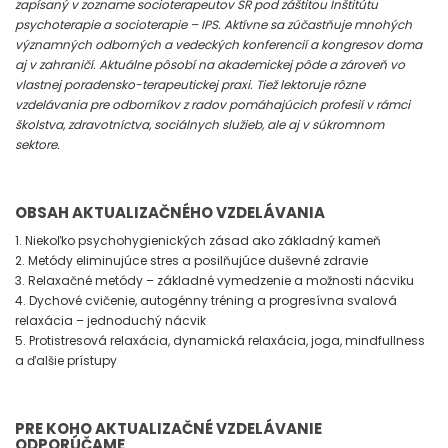
zapísaný v zozname socioterapeutov SR pod záštitou Inštitútu
psychoterapie a socioterapie – IPS. Aktívne sa zúčastňuje mnohých
významných odborných a vedeckých konferencií a kongresov doma
aj v zahraničí. Aktuálne pôsobí na akademickej pôde a zároveň vo
vlastnej poradensko-terapeutickej praxi. Tiež lektoruje rôzne
vzdelávania pre odborníkov z radov pomáhajúcich profesií v rámci
školstva, zdravotníctva, sociálnych služieb, ale aj v súkromnom
sektore.
OBSAH AKTUALIZAČNÉHO VZDELÁVANIA
1. Niekoľko psychohygienických zásad ako základný kameň
2. Metódy eliminujúce stres a posilňujúce duševné zdravie
3. Relaxačné metódy – základné vymedzenie a možnosti nácviku
4. Dychové cvičenie, autogénny tréning a progresívna svalová
relaxácia – jednoduchý nácvik
5. Protistresová relaxácia, dynamická relaxácia, joga, mindfullness
a ďalšie prístupy
PRE KOHO AKTUALIZAČNÉ VZDELÁVANIE
ODPORÚČAME