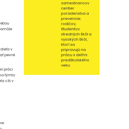
zamestnancov
centier
poradenstva a
prevencie;
sebou
rodičov,
študentov
 pomôže
stredných škôl a
vysokých škôl,
ktorí sa
 dieťa v
pripravujú na
prácu s deťmi
ať pevné
predškolského
veku
ri práci
aka týmto
a cíti v
ore
o