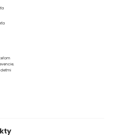
ťa
aťa
teľom
evencie;
 deťmi
kty