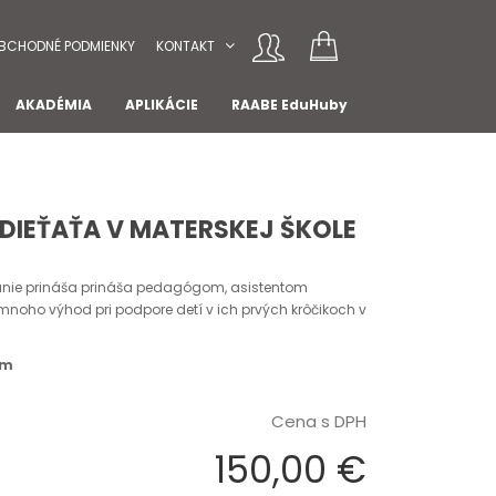
BCHODNÉ PODMIENKY
KONTAKT
AKADÉMIA
APLIKÁCIE
RAABE EduHuby
DIEŤAŤA V MATERSKEJ ŠKOLE
anie prináša prináša pedagógom, asistentom
noho výhod pri podpore detí v ich prvých krôčikoch v
om
Cena s DPH
150,00 €