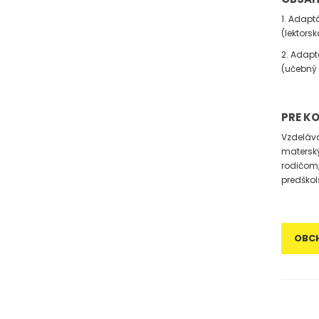
1. Adapt
(lektors
2. Adapt
(učebný 
PRE K
Vzdeláv
materský
rodičom,
predškol
OBC