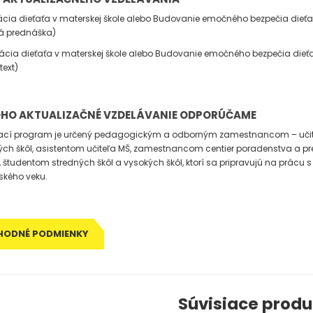
ácia dieťaťa v materskej škole alebo Budovanie emočného bezpečia dieťa
ká prednáška)
ácia dieťaťa v materskej škole alebo Budovanie emočného bezpečia dieť
text)
OHO AKTUALIZAČNÉ VZDELÁVANIE ODPORÚČAME
ací program je určený pedagogickým a odborným zamestnancom – uči
ch škôl, asistentom učiteľa MŠ, zamestnancom centier poradenstva a pr
 študentom stredných škôl a vysokých škôl, ktorí sa pripravujú na prácu s
ského veku.
HODNÉ PODMIENKY
Súvisiace produ