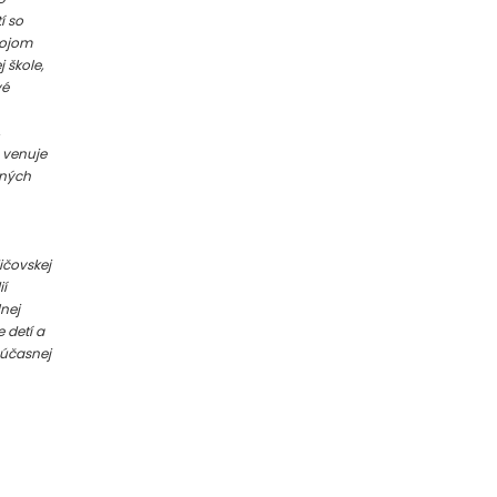
í so
vojom
 škole,
vé
 venuje
aných
ičovskej
í
nej
 detí a
súčasnej