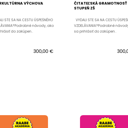
ERKULTÚRNA VÝCHOVA
ČITATEĽSKÁ GRAMOTNOSŤ 
STUPEŇ ZŠ
LI STE SA NA CESTU ÚSPEŠNÉHO
VYDALI STE SA NA CESTU ÚSPE
LÁVANIA?Podrobné návody, ako
VZDELÁVANIA?Podrobné návody
ihlásiť do zakúpen..
sa prihlásiť do zakúpen..
300,00 €
300,