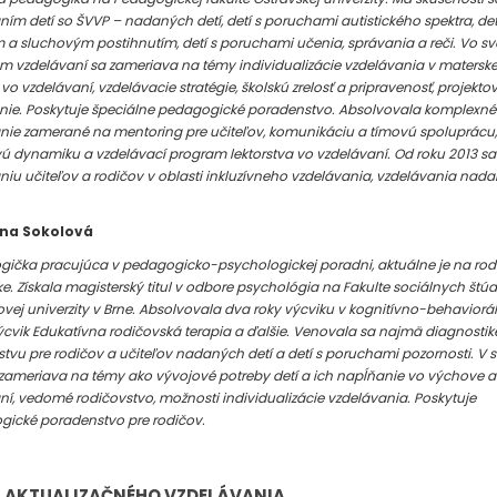
ím detí so ŠVVP – nadaných detí, detí s poruchami autistického spektra, det
 a sluchovým postihnutím, detí s poruchami učenia, správania a reči. Vo s
 vzdelávaní sa zameriava na témy individualizácie vzdelávania v materskej
vo vzdelávaní, vzdelávacie stratégie, školskú zrelosť a pripravenosť, projekto
ie. Poskytuje špeciálne pedagogické poradenstvo. Absolvovala komplexné
nie zamerané na mentoring pre učiteľov, komunikáciu a tímovú spoluprácu,
ú dynamiku a vzdelávací program lektorstva vo vzdelávaní. Od roku 2013 sa
niu učiteľov a rodičov v oblasti inkluzívneho vzdelávania, vzdelávania nad
na Sokolová
gička pracujúca v pedagogicko-psychologickej poradni, aktuálne je na rod
. Získala magisterský titul v odbore psychológia na Fakulte sociálnych štúdi
vej univerzity v Brne. Absolvovala dva roky výcviku v kognitívno-behaviorál
výcvik Edukatívna rodičovská terapia a ďalšie. Venovala sa najmä diagnostike
tvu pre rodičov a učiteľov nadaných detí a detí s poruchami pozornosti. V 
zameriava na témy ako vývojové potreby detí a ich napĺňanie vo výchove a
ní, vedomé rodičovstvo, možnosti individualizácie vzdelávania. Poskytuje
gické poradenstvo pre rodičov.
 AKTUALIZAČNÉHO VZDELÁVANIA