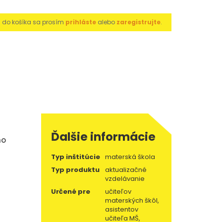
u do košíka sa prosím
prihláste
alebo
zaregistrujte
.
Ďalšie informácie
ho
Typ inštitúcie
materská škola
Typ produktu
aktualizačné
vzdelávanie
Určené pre
učiteľov
materských škôl,
asistentov
učiteľa MŠ,