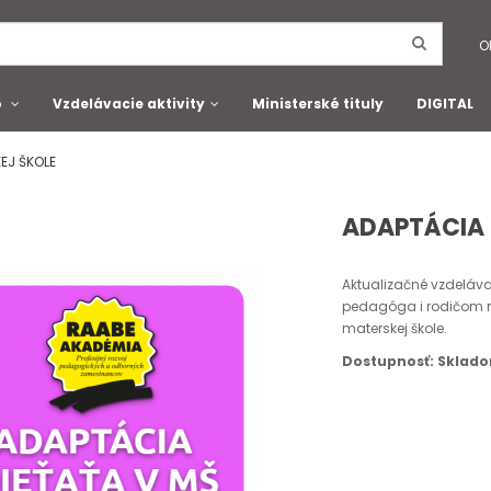
O
o
Vzdelávacie aktivity
Ministerské tituly
DIGITAL
EJ ŠKOLE
ADAPTÁCIA 
Aktualizačné vzdeláv
pedagóga i rodičom m
materskej škole.
Dostupnosť: Sklad