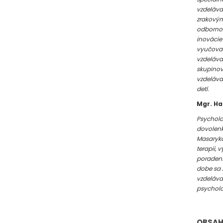
vzdelávan
zrakovým
odbornom
inovácie 
vyučovan
vzdeláva
skupinov
vzdeláva
detí.
Mgr. Ha
Psycholo
dovolenke
Masaryko
terapii, 
poradens
dobe sa 
vzdeláva
psycholo
OBSAH