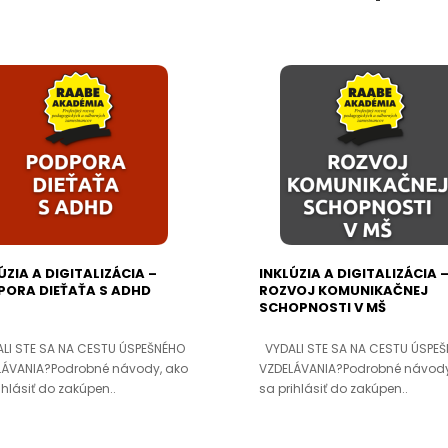
ÚZIA A DIGITALIZÁCIA –
INKLÚZIA A DIGITALIZÁCIA 
ORA DIEŤAŤA S ADHD
ROZVOJ KOMUNIKAČNEJ
SCHOPNOSTI V MŠ
LI STE SA NA CESTU ÚSPEŠNÉHO
VYDALI STE SA NA CESTU ÚSPE
LÁVANIA?Podrobné návody, ako
VZDELÁVANIA?Podrobné návody
ihlásiť do zakúpen..
sa prihlásiť do zakúpen..