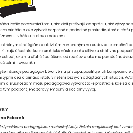
áha lepšie porozumieť tomu, ako deti prežívajú adaptáciu, aké výzvy so 
oces prináša a ako vytvoriť bezpečné a podnetné prostredie, ktoré dieťaťu
 zmenu s väčšou istotou a pokojom.
onkrétnym stratégiám a aktivitám zameraným na budovanie emočného
získajú účastníci kurzu praktické nástroje, ako citlivo a efektívne podporiť
ostredí, ako mu uľahčiť odlúčenie od rodičov a ako mu pomôcť nadviaz
učiteľmi i rovesníkmi.
yše inšpiruje pedagógov k tvorivému prístupu, posilňuje ich kompetencie p
i typmi detí a prináša istotu v riešení bežných adaptačných situácií. Vď
am a zručnostiam môžu pedagógovia vytvárať také prostredie, kde sa dieť
 a tým podporiť jeho zdravý emočný a sociálny vývoj.
RKY
ena Pokorná
je špeciálnou pedagogickou materskej školy. Získala magisterský titul v odb
a pedagogika na Pedagogickej fakulte Ostravskej univerzity. Má skúsenosti s