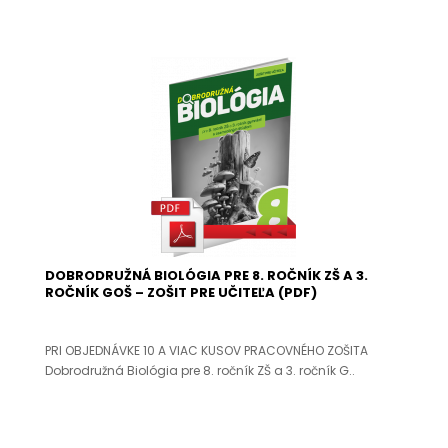
DOBRODRUŽNÁ BIOLÓGIA PRE 8. ROČNÍK ZŠ A 3.
ROČNÍK GOŠ – ZOŠIT PRE UČITEĽA (PDF)
PRI OBJEDNÁVKE 10 A VIAC KUSOV PRACOVNÉHO ZOŠITA
Dobrodružná Biológia pre 8. ročník ZŠ a 3. ročník G..