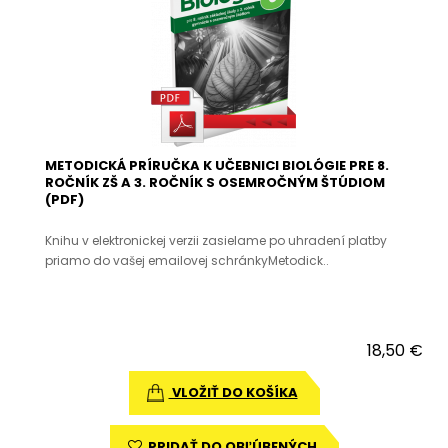
METODICKÁ PRÍRUČKA K UČEBNICI BIOLÓGIE PRE 8.
ROČNÍK ZŠ A 3. ROČNÍK S OSEMROČNÝM ŠTÚDIOM
(PDF)
Knihu v elektronickej verzii zasielame po uhradení platby
priamo do vašej emailovej schránkyMetodick..
18,50 €
VLOŽIŤ DO KOŠÍKA
PRIDAŤ DO OBĽÚBENÝCH