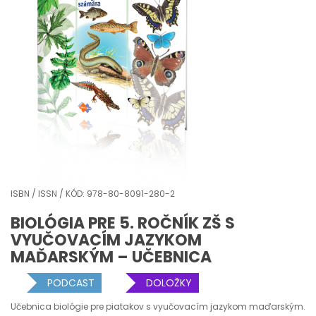
ISBN / ISSN / KÓD: 978-80-8091-280-2
BIOLÓGIA PRE 5. ROČNÍK ZŠ S
VYUČOVACÍM JAZYKOM
MAĎARSKÝM – UČEBNICA
PODCAST
DOLOŽKY
Učebnica biológie pre piatakov s vyučovacím jazykom maďarským.