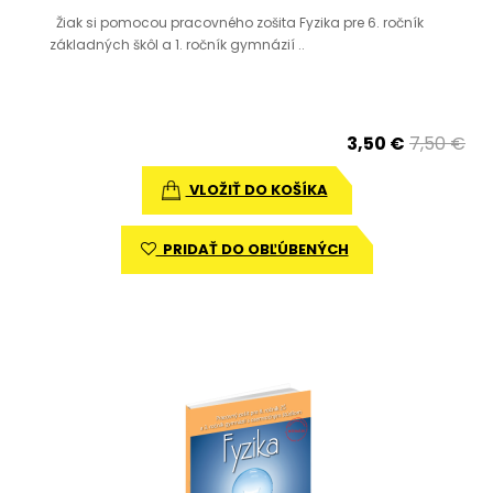
Žiak si pomocou pracovného zošita Fyzika pre 6. ročník
základných škôl a 1. ročník gymnázií ..
3,50 €
7,50 €
VLOŽIŤ DO KOŠÍKA
PRIDAŤ DO OBĽÚBENÝCH