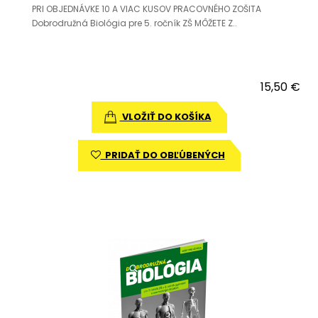
PRI OBJEDNÁVKE 10 A VIAC KUSOV PRACOVNÉHO ZOŠITA
Dobrodružná Biológia pre 5. ročník ZŠ MÔŽETE Z..
15,50 €
VLOŽIŤ DO KOŠÍKA
PRIDAŤ DO OBĽÚBENÝCH