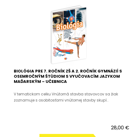
BIOLÓGIA PRE 7. ROČNÍK ZŠ A 2. ROČNÍK GYMNÁZIÍ S
OSEMROČNÝM ŠTÚDIOM S VYUČOVACÍM JAZYKOM
MAĎARSKÝM – UČEBNICA
V tematickom celku Vnútorná stavba stavovcov sa žiak
zoznamuje s osobitosťami vnútornej stavby skupí..
28,00 €