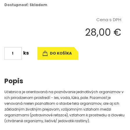
Dostupnosť: Skladom
Cena s DPH
28,00 €
ks
DO KOŠÍKA
Popis
Učebnica je orientovaná na poznávanie jednotlivých organizmov v
ich prirodzenom prostredí - les, voda, lúka, pole. Pozornosť je
venovaná nielen poznatkom o stavbe tela organizmov, ale aj ich
základným životným prejavom, vzájomným vzťahom medzi
organizmami (potravinové reťazce), vzťahom k prostrediu a človeku
(chránené organizmy, liečivé/ jedovaté rastliny).