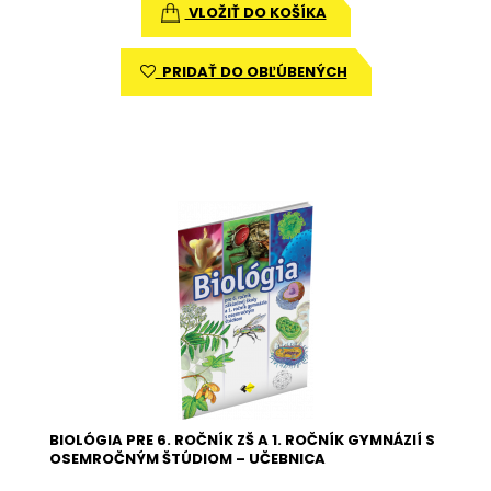
VLOŽIŤ DO KOŠÍKA
PRIDAŤ DO OBĽÚBENÝCH
BIOLÓGIA PRE 6. ROČNÍK ZŠ A 1. ROČNÍK GYMNÁZIÍ S
OSEMROČNÝM ŠTÚDIOM – UČEBNICA