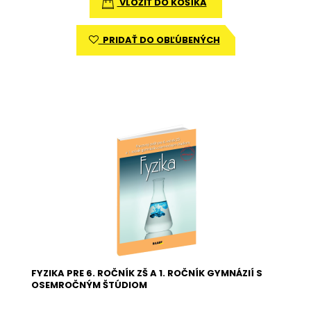
VLOŽIŤ DO KOŠÍKA
PRIDAŤ DO OBĽÚBENÝCH
FYZIKA PRE 6. ROČNÍK ZŠ A 1. ROČNÍK GYMNÁZIÍ S
OSEMROČNÝM ŠTÚDIOM