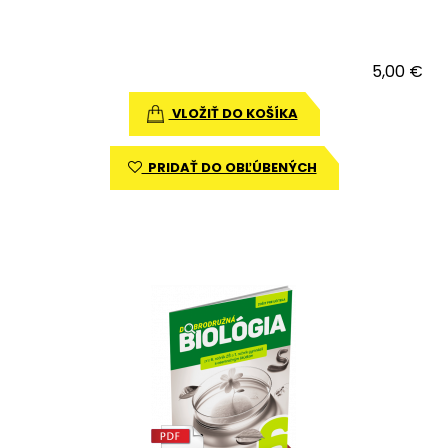
5,00 €
VLOŽIŤ DO KOŠÍKA
PRIDAŤ DO OBĽÚBENÝCH