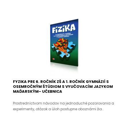
FYZIKA PRE 6. ROČNÍK ZŠ A 1. ROČNÍK GYMNÁZIÍ S
OSEMROČNÝM ŠTÚDIOM S VYUČOVACÍM JAZYKOM
MAĎARSKÝM– UČEBNICA
Prostredníctvom návodov na jednoduché pozorovania a
experimenty, otázok a úloh postupne oboznámi žia..