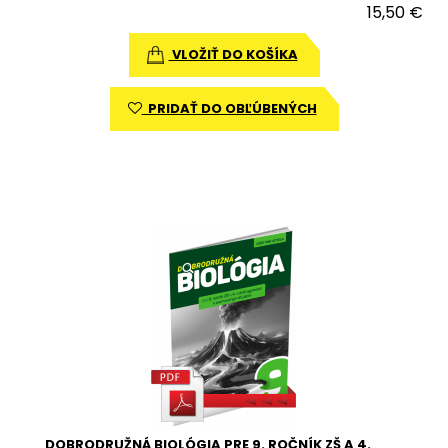
15,50 €
VLOŽIŤ DO KOŠÍKA
PRIDAŤ DO OBĽÚBENÝCH
DOBRODRUŽNÁ BIOLÓGIA PRE 9. ROČNÍK ZŠ A 4.