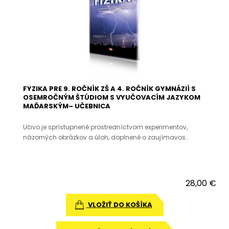
FYZIKA PRE 9. ROČNÍK ZŠ A 4. ROČNÍK GYMNÁZIÍ S
OSEMROČNÝM ŠTÚDIOM S VYUČOVACÍM JAZYKOM
MAĎARSKÝM– UČEBNICA
Učivo je sprístupnené prostredníctvom experimentov,
názorných obrázkov a úloh, doplnené o zaujímavos..
28,00 €
VLOŽIŤ DO KOŠÍKA