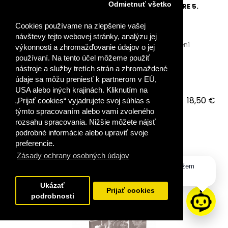
Odmietnuť všetko
METODICKÁ PRÍRUČKA K UČEBNICI BIOLÓGIE PRE 5.
ROČNÍK ZÁKLADNEJ ŠKOLY (PDF)
Cookies používame na zlepšenie vašej
návštevy tejto webovej stránky, analýzu jej
Publikáciu v elektronickej verzii zasielame po uhradení
výkonnosti a zhromažďovanie údajov o jej
platby priamo do vašej emailovej schránkyMet..
používaní. Na tento účel môžeme použiť
nástroje a služby tretích strán a zhromaždené
údaje sa môžu preniesť k partnerom v EÚ,
USA alebo iných krajinách. Kliknutím na
18,50 €
„Prijať cookies“ vyjadrujete svoj súhlas s
týmto spracovaním alebo vami zvoleného
VLOŽIŤ DO KOŠÍKA
rozsahu spracovania. Nižšie môžete nájsť
podrobné informácie alebo upraviť svoje
preferencie.
PRIDAŤ DO OBĽÚBENÝCH
Zásady ochrany osobných údajov
Dobrý deň, ako vám môžem
pomôcť?
Ukázať
Prijať cookies
podrobnosti