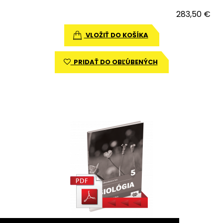
283,50 €
VLOŽIŤ DO KOŠÍKA
PRIDAŤ DO OBĽÚBENÝCH