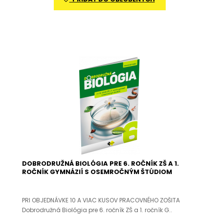
DOBRODRUŽNÁ BIOLÓGIA PRE 6. ROČNÍK ZŠ A 1.
ROČNÍK GYMNÁZIÍ S OSEMROČNÝM ŠTÚDIOM
PRI OBJEDNÁVKE 10 A VIAC KUSOV PRACOVNÉHO ZOŠITA
Dobrodružná Biológia pre 6. ročník ZŠ a 1. ročník G..