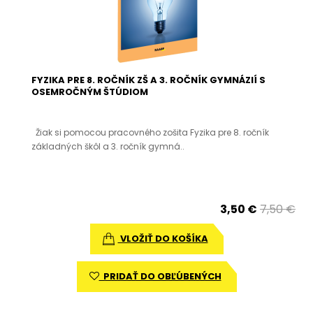
FYZIKA PRE 8. ROČNÍK ZŠ A 3. ROČNÍK GYMNÁZIÍ S
OSEMROČNÝM ŠTÚDIOM
Žiak si pomocou pracovného zošita Fyzika pre 8. ročník
základných škôl a 3. ročník gymná..
3,50 €
7,50 €
VLOŽIŤ DO KOŠÍKA
PRIDAŤ DO OBĽÚBENÝCH