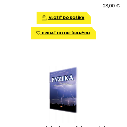
28,00 €
VLOŽIŤ DO KOŠÍKA
PRIDAŤ DO OBĽÚBENÝCH