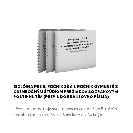
BIOLÓGIA PRE 6. ROČNÍK ZŠ A 1. ROČNÍK GYMNÁZIÍ S
OSEMROČNÝM ŠTÚDIOM PRE ŽIAKOV SO ZRAKOVÝM
POSTIHNUTÍM (PREPIS DO BRAILLOVHO PÍSMA)
Učebnica nadväzuje svojím obsahom na učivo 5. ročníka
tematickým celkom Život s človekom a v ľudskýc..