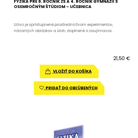
FYZIKA PRE 9. ROČNÍK ZŠ A 4. ROČNÍK GYMNÁZIÍ S
OSEMROČNÝM ŠTÚDIOM – UČEBNICA
Učivo je sprístupnené prostredníctvom experimentov,
názorných obrázkov a úloh, doplnené o zaujímavos..
21,50 €
VLOŽIŤ DO KOŠÍKA
PRIDAŤ DO OBĽÚBENÝCH