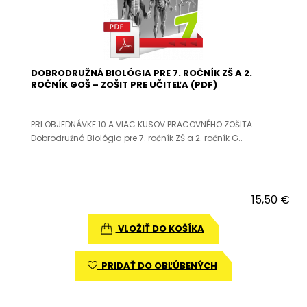
DOBRODRUŽNÁ BIOLÓGIA PRE 7. ROČNÍK ZŠ A 2.
ROČNÍK GOŠ – ZOŠIT PRE UČITEĽA (PDF)
PRI OBJEDNÁVKE 10 A VIAC KUSOV PRACOVNÉHO ZOŠITA
Dobrodružná Biológia pre 7. ročník ZŠ a 2. ročník G..
15,50 €
VLOŽIŤ DO KOŠÍKA
PRIDAŤ DO OBĽÚBENÝCH