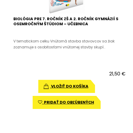
BIOLÓGIA PRE 7. ROČNÍK ZŠ A 2. ROČNÍK GYMNÁZIÍ S
OSEMROČNÝM ŠTÚDIOM – UČEBNICA
V tematickom celku Vnútorná stavba stavovcov sa žiak
zoznamuje s osobitosťami vnútornej stavby skupí..
21,50 €
VLOŽIŤ DO KOŠÍKA
PRIDAŤ DO OBĽÚBENÝCH