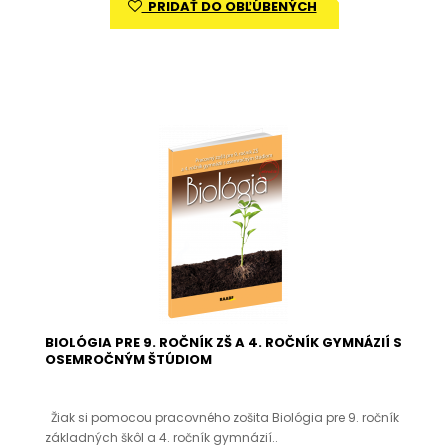
PRIDAŤ DO OBĽÚBENÝCH
BIOLÓGIA PRE 9. ROČNÍK ZŠ A 4. ROČNÍK GYMNÁZIÍ S
OSEMROČNÝM ŠTÚDIOM
Žiak si pomocou pracovného zošita Biológia pre 9. ročník
základných škôl a 4. ročník gymnázií..