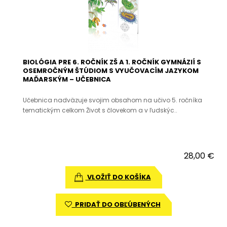
BIOLÓGIA PRE 6. ROČNÍK ZŠ A 1. ROČNÍK GYMNÁZIÍ S
OSEMROČNÝM ŠTÚDIOM S VYUČOVACÍM JAZYKOM
MAĎARSKÝM – UČEBNICA
Učebnica nadväzuje svojim obsahom na učivo 5. ročníka
tematickým celkom Život s človekom a v ľudskýc..
28,00 €
VLOŽIŤ DO KOŠÍKA
PRIDAŤ DO OBĽÚBENÝCH