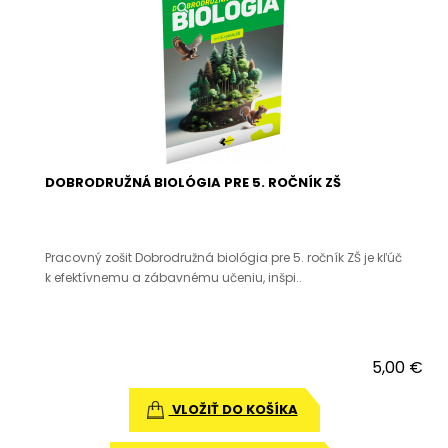
DOBRODRUŽNÁ BIOLÓGIA PRE 5. ROČNÍK ZŠ
Pracovný zošit Dobrodružná biológia pre 5. ročník ZŠ je kľúč
k efektívnemu a zábavnému učeniu, inšpi..
5,00 €
VLOŽIŤ DO KOŠÍKA