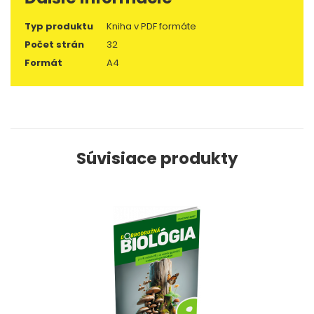
Typ produktu
Kniha v PDF formáte
Počet strán
32
Formát
A4
Súvisiace produkty