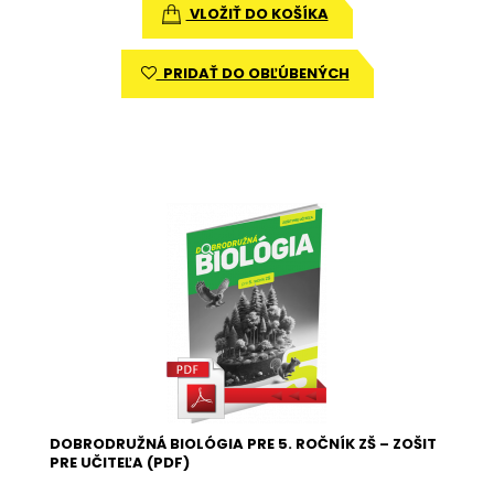
VLOŽIŤ DO KOŠÍKA
PRIDAŤ DO OBĽÚBENÝCH
DOBRODRUŽNÁ BIOLÓGIA PRE 5. ROČNÍK ZŠ – ZOŠIT
PRE UČITEĽA (PDF)