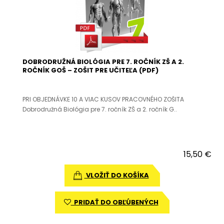
DOBRODRUŽNÁ BIOLÓGIA PRE 7. ROČNÍK ZŠ A 2.
ROČNÍK GOŠ – ZOŠIT PRE UČITEĽA (PDF)
PRI OBJEDNÁVKE 10 A VIAC KUSOV PRACOVNÉHO ZOŠITA
Dobrodružná Biológia pre 7. ročník ZŠ a 2. ročník G..
15,50 €
VLOŽIŤ DO KOŠÍKA
PRIDAŤ DO OBĽÚBENÝCH