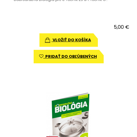
5,00 €
VLOŽIŤ DO KOŠÍKA
PRIDAŤ DO OBĽÚBENÝCH