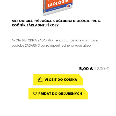
METODICKÁ PRÍRUČKA K UČEBNICI BIOLÓGIE PRE 5.
ROČNÍK ZÁKLADNEJ ŠKOLY
AKCIA METODIKA ZADARMO: Tento titul získate v printovej
podobe ZADARMO po zakúpení jedného kusu učeb..
5,00 €
22,00 €
VLOŽIŤ DO KOŠÍKA
PRIDAŤ DO OBĽÚBENÝCH