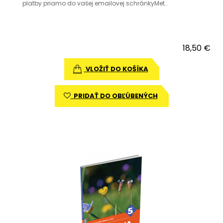
platby priamo do vašej emailovej schránkyMet..
18,50 €
VLOŽIŤ DO KOŠÍKA
PRIDAŤ DO OBĽÚBENÝCH