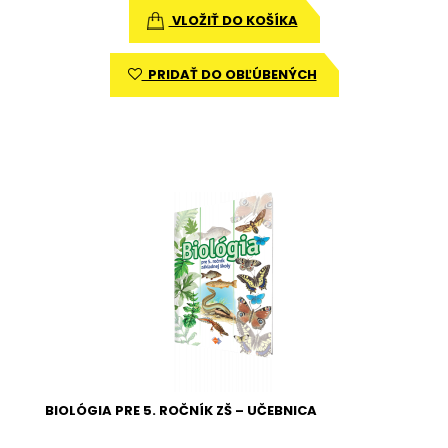
VLOŽIŤ DO KOŠÍKA
PRIDAŤ DO OBĽÚBENÝCH
BIOLÓGIA PRE 5. ROČNÍK ZŠ – UČEBNICA