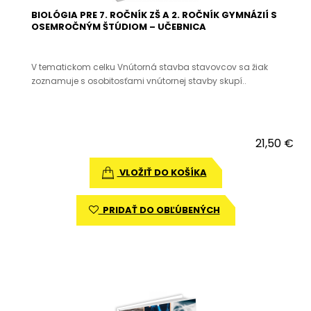
BIOLÓGIA PRE 7. ROČNÍK ZŠ A 2. ROČNÍK GYMNÁZIÍ S
OSEMROČNÝM ŠTÚDIOM – UČEBNICA
V tematickom celku Vnútorná stavba stavovcov sa žiak
zoznamuje s osobitosťami vnútornej stavby skupí..
21,50 €
VLOŽIŤ DO KOŠÍKA
PRIDAŤ DO OBĽÚBENÝCH