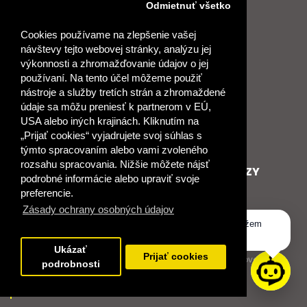
FAQ
Kontakt pre médiá
Odmietnuť všetko
Ochrana osobných údajov
Tlačové správy
Právne informácie
Napísali o nás
Cookies používame na zlepšenie vašej
Vyhlásenie o prístupnosti
Aktuality
návštevy tejto webovej stránky, analýzu jej
Podmienky používania AI
výkonnosti a zhromažďovanie údajov o jej
Asistenta
používaní. Na tento účel môžeme použiť
Kontakt
nástroje a služby tretích strán a zhromaždené
Obchodní konzultanti
údaje sa môžu preniesť k partnerom v EÚ,
Obchodné podmienky
USA alebo iných krajinách. Kliknutím na
Nové heslo
„Prijať cookies“ vyjadrujete svoj súhlas s
GDPR
týmto spracovaním alebo vami zvoleného
rozsahu spracovania. Nižšie môžete nájsť
SPOLUPRACUJEME
ĎALŠIE ODKAZY
podrobné informácie alebo upraviť svoje
Podporujeme
O Raabe
preferencie.
Naše projekty
O Klett
Zásady ochrany osobných údajov
Spolupracujeme
Naši autori
Dobrý deň, ako vám môžem
Pošlite nám správu
Certifikát kvality ISO 9001
pomôcť?
Klientska zóna RAABE
Ukázať
Prijať cookies
Katalógy na prelistovanie
podrobnosti
NÁKUP