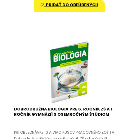
PRIDAŤ DO OBĽÚBENÝCH
DOBRODRUŽNÁ BIOLÓGIA PRE 6. ROČNÍK ZŠ A 1.
ROČNÍK GYMNÁZIÍ S OSEMROČNÝM ŠTÚDIOM
PRI OBJEDNÁVKE 10 A VIAC KUSOV PRACOVNÉHO ZOŠITA
Dobrodružná Biológia pre 6. ročník ZŠ a 1. ročník G..