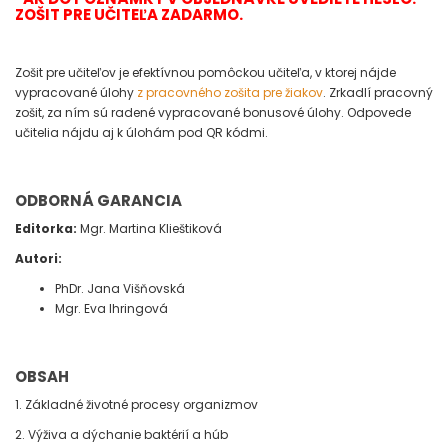
ZOŠIT PRE UČITEĽA ZADARMO.
Zošit pre učiteľov je efektívnou pomôckou učiteľa, v ktorej nájde
vypracované úlohy
z pracovného zošita pre žiakov
. Zrkadlí pracovný
zošit, za ním sú radené vypracované bonusové úlohy. Odpovede
učitelia nájdu aj k úlohám pod QR kódmi.
ODBORNÁ GARANCIA
Editorka:
Mgr. Martina Klieštiková
Autori:
PhDr. Jana Višňovská
Mgr. Eva Ihringová
OBSAH
1. Základné životné procesy organizmov
2. Výživa a dýchanie baktérií a húb