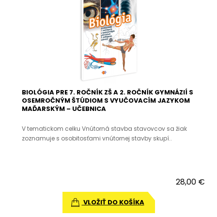
BIOLÓGIA PRE 7. ROČNÍK ZŠ A 2. ROČNÍK GYMNÁZIÍ S
OSEMROČNÝM ŠTÚDIOM S VYUČOVACÍM JAZYKOM
MAĎARSKÝM – UČEBNICA
V tematickom celku Vnútorná stavba stavovcov sa žiak
zoznamuje s osobitosťami vnútornej stavby skupí..
28,00 €
VLOŽIŤ DO KOŠÍKA