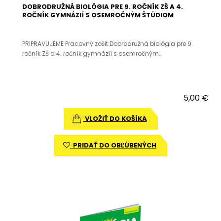
DOBRODRUŽNÁ BIOLÓGIA PRE 9. ROČNÍK ZŠ A 4.
ROČNÍK GYMNÁZIÍ S OSEMROČNÝM ŠTÚDIOM
PRIPRAVUJEME Pracovný zošit Dobrodružná biológia pre 9.
ročník ZŠ a 4. ročník gymnázií s osemročným..
5,00 €
VLOŽIŤ DO KOŠÍKA
PRIDAŤ DO OBĽÚBENÝCH