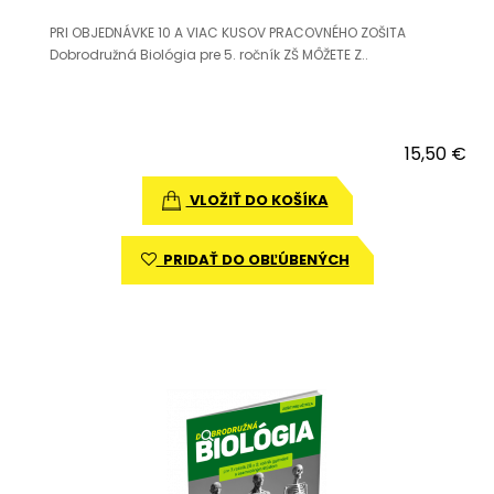
PRI OBJEDNÁVKE 10 A VIAC KUSOV PRACOVNÉHO ZOŠITA
Dobrodružná Biológia pre 5. ročník ZŠ MÔŽETE Z..
15,50 €
VLOŽIŤ DO KOŠÍKA
PRIDAŤ DO OBĽÚBENÝCH