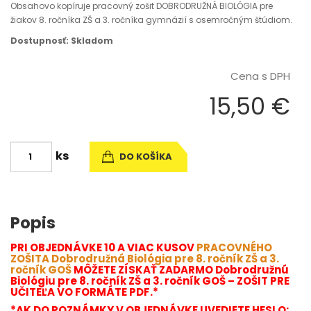
Obsahovo kopíruje pracovný zošit DOBRODRUŽNÁ BIOLÓGIA pre
žiakov 8. ročníka ZŠ a 3. ročníka gymnázií s osemročným štúdiom.
Dostupnosť: Skladom
Cena s DPH
15,50 €
ks
DO KOŠÍKA
Popis
PRI OBJEDNÁVKE 10 A VIAC KUSOV
PRACOVNÉHO
ZOŠITA Dobrodružná Biológia pre 8. ročník ZŠ a 3.
ročník GOŠ
MÔŽETE ZÍSKAŤ ZADARMO Dobrodružnú
Biológiu pre 8. ročník ZŠ a 3. ročník GOŠ – ZOŠIT PRE
UČITEĽA VO FORMÁTE PDF.*
*AK DO POZNÁMKY V OBJEDNÁVKE UVEDIETE HESLO: