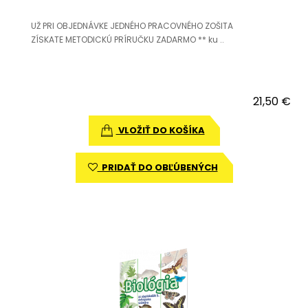
UŽ PRI OBJEDNÁVKE JEDNÉHO PRACOVNÉHO ZOŠITA
ZÍSKATE METODICKÚ PRÍRUČKU ZADARMO ** ku ..
21,50 €
VLOŽIŤ DO KOŠÍKA
PRIDAŤ DO OBĽÚBENÝCH