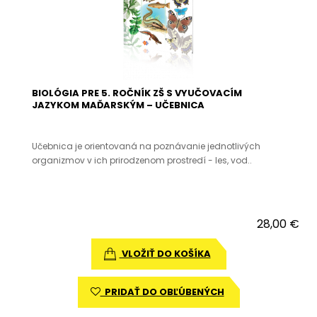
BIOLÓGIA PRE 5. ROČNÍK ZŠ S VYUČOVACÍM
JAZYKOM MAĎARSKÝM – UČEBNICA
Učebnica je orientovaná na poznávanie jednotlivých
organizmov v ich prirodzenom prostredí - les, vod..
28,00 €
VLOŽIŤ DO KOŠÍKA
PRIDAŤ DO OBĽÚBENÝCH