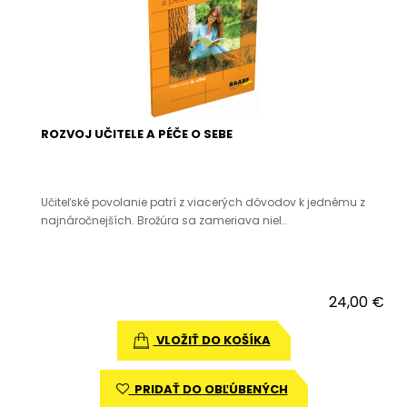
ROZVOJ UČITELE A PÉČE O SEBE
Učiteľské povolanie patrí z viacerých dôvodov k jednému z
najnáročnejších. Brožúra sa zameriava niel..
24,00 €
VLOŽIŤ DO KOŠÍKA
PRIDAŤ DO OBĽÚBENÝCH