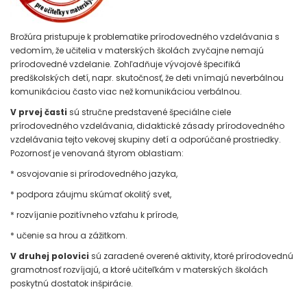
Brožúra pristupuje k problematike prírodovedného vzdelávania s
vedomím, že učitelia v materských školách zvyčajne nemajú
prírodovedné vzdelanie. Zohľadňuje vývojové špecifiká
predškolských detí, napr. skutočnosť, že deti vnímajú neverbálnou
komunikáciou často viac než komunikáciou verbálnou.
V prvej časti
sú stručne predstavené špeciálne ciele
prírodovedného vzdelávania, didaktické zásady prírodovedného
vzdelávania tejto vekovej skupiny detí a odporúčané prostriedky.
Pozornosť je venovaná štyrom oblastiam:
* osvojovanie si prírodovedného jazyka,
* podpora záujmu skúmať okolitý svet,
* rozvíjanie pozitívneho vzťahu k prírode,
* učenie sa hrou a zážitkom.
V druhej polovici
sú zaradené overené aktivity, ktoré prírodovednú
gramotnosť rozvíjajú, a ktoré učiteľkám v materských školách
poskytnú dostatok inšpirácie.