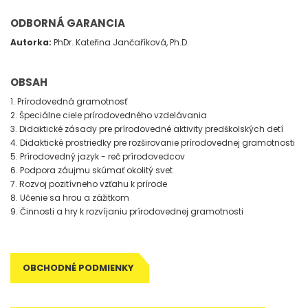
ODBORNÁ GARANCIA
Autorka:
PhDr. Kateřina Jančaříková, Ph.D.
OBSAH
1. Prírodovedná gramotnosť
2. Špeciálne ciele prírodovedného vzdelávania
3. Didaktické zásady pre prírodovedné aktivity predškolských detí
4. Didaktické prostriedky pre rozširovanie prírodovednej gramotnosti
5. Prírodovedný jazyk - reč prírodovedcov
6. Podpora záujmu skúmať okolitý svet
7. Rozvoj pozitívneho vzťahu k prírode
8. Učenie sa hrou a zážitkom
9. Činnosti a hry k rozvíjaniu prírodovednej gramotnosti
OBCHODNÉ PODMIENKY