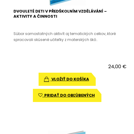
DVOULETÉ DETI V PŘEDŠKOLNÍM VZDĚLÁVÁNÍ –
AKTIVITY A ČINNOSTI
Súbor samostatných aktivít aj tematických celkov, ktoré
spracovali skúsené učiteľky z materských škô..
24,00 €
VLOŽIŤ DO KOŠÍKA
PRIDAŤ DO OBĽÚBENÝCH