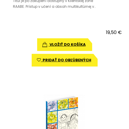
Titul je po zakúpení dostupný v Klientskej zóne
RAABE. Prístup v učení a obsah multikultúrnej v..
19,50 €
VLOŽIŤ DO KOŠÍKA
PRIDAŤ DO OBĽÚBENÝCH