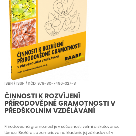
ISBN / ISSN / KÓD: 978-80-7496-327-8
ČINNOSTI K ROZVÍJENÍ
PŘÍRODOVĚDNÉ GRAMOTNOSTI V
PŘEDŠKOLNÍM VZDĚLÁVÁNÍ
Prírodovedná gramotnosť je v súčasnosti veľmi diskutovanou
témou. Brožúra sa zameriava na kladenie jej základov už v