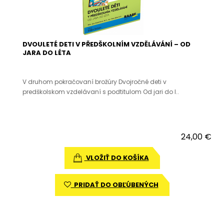
DVOULETÉ DETI V PŘEDŠKOLNÍM VZDĚLÁVÁNÍ – OD
JARA DO LÉTA
V druhom pokračovaní brožúry Dvojročné deti v
predškolskom vzdelávaní s podtitulom Od jari do l..
24,00 €
VLOŽIŤ DO KOŠÍKA
PRIDAŤ DO OBĽÚBENÝCH