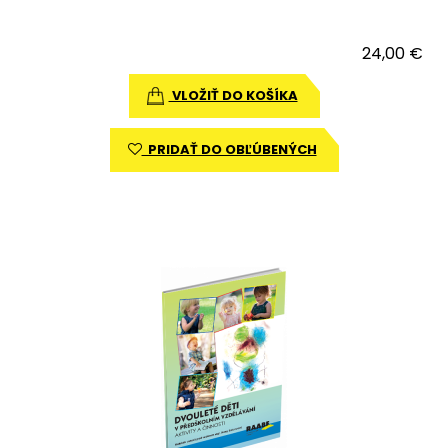
24,00 €
VLOŽIŤ DO KOŠÍKA
PRIDAŤ DO OBĽÚBENÝCH