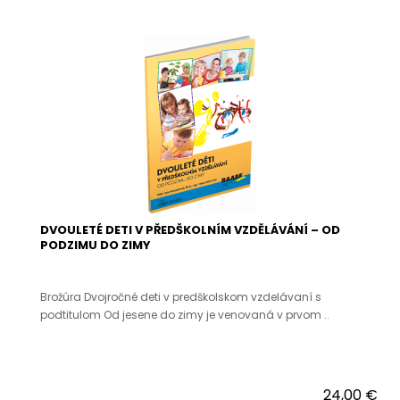
DVOULETÉ DETI V PŘEDŠKOLNÍM VZDĚLÁVÁNÍ – OD
PODZIMU DO ZIMY
Brožúra Dvojročné deti v predškolskom vzdelávaní s
podtitulom Od jesene do zimy je venovaná v prvom ..
24,00 €