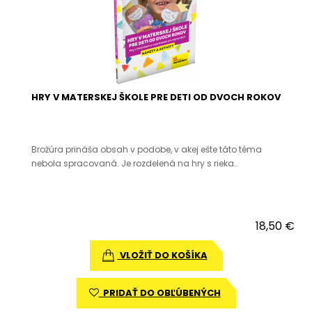
HRY V MATERSKEJ ŠKOLE PRE DETI OD DVOCH ROKOV
Brožúra prináša obsah v podobe, v akej ešte táto téma
nebola spracovaná. Je rozdelená na hry s rieka..
18,50 €
VLOŽIŤ DO KOŠÍKA
PRIDAŤ DO OBĽÚBENÝCH