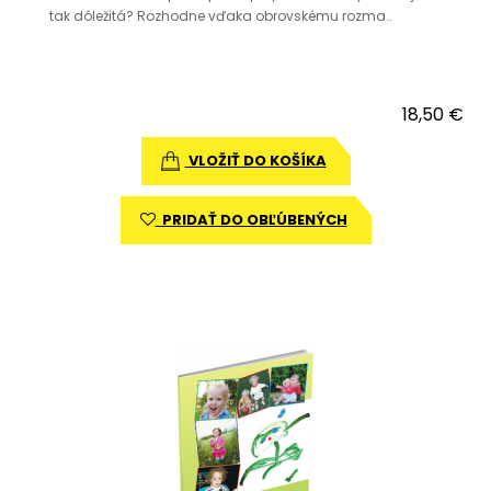
tak dôležitá? Rozhodne vďaka obrovskému rozma..
18,50 €
VLOŽIŤ DO KOŠÍKA
PRIDAŤ DO OBĽÚBENÝCH