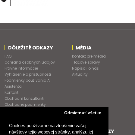
DÔLEŽITÉ ODKAZY
MÉDIA
FAQ
Kontakt pre médiá
Ochrana osobných údajov
Tlačové správy
Právne informácie
Napísali o nás
Vyhlásenie o prístupnosti
Aktuality
Podmienky používania AI
Asistenta
Kontakt
Obchodní konzultanti
Obchodné podmienky
Nové heslo
Odmietnuť všetko
GDPR
Cookies používame na zlepšenie vašej
SPOLUPRACUJEME
ĎALŠIE ODKAZY
návštevy tejto webovej stránky, analýzu jej