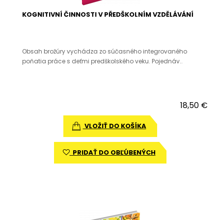
KOGNITIVNÍ ČINNOSTI V PŘEDŠKOLNÍM VZDĚLÁVÁNÍ
Obsah brožúry vychádza zo súčasného integrovaného
poňatia práce s deťmi predškolského veku. Pojednáv..
18,50 €
VLOŽIŤ DO KOŠÍKA
PRIDAŤ DO OBĽÚBENÝCH