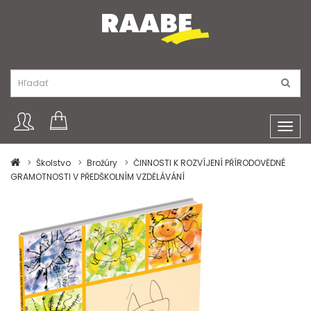
Toggl
navig
Školstvo
Brožúry
ČINNOSTI K ROZVÍJENÍ PŘÍRODOVĚDNÉ
GRAMOTNOSTI V PŘEDŠKOLNÍM VZDĚLÁVÁNÍ