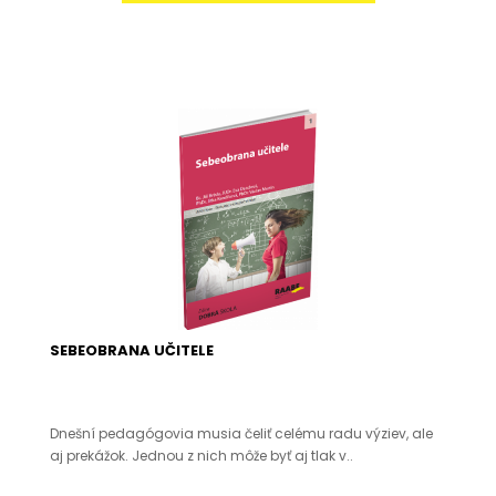
SEBEOBRANA UČITELE
Dnešní pedagógovia musia čeliť celému radu výziev, ale
aj prekážok. Jednou z nich môže byť aj tlak v..