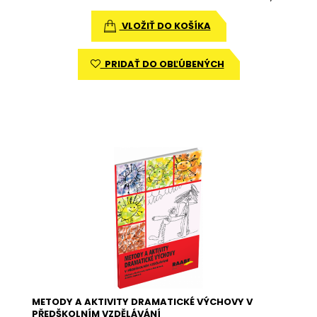
VLOŽIŤ DO KOŠÍKA
PRIDAŤ DO OBĽÚBENÝCH
METODY A AKTIVITY DRAMATICKÉ VÝCHOVY V
PŘEDŠKOLNÍM VZDĚLÁVÁNÍ