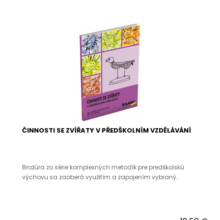
ČINNOSTI SE ZVÍŘATY V PŘEDŠKOLNÍM VZDĚLÁVÁNÍ
Brožúra zo série komplexných metodík pre predškolskú
výchovu sa zaoberá využitím a zapojením vybraný..