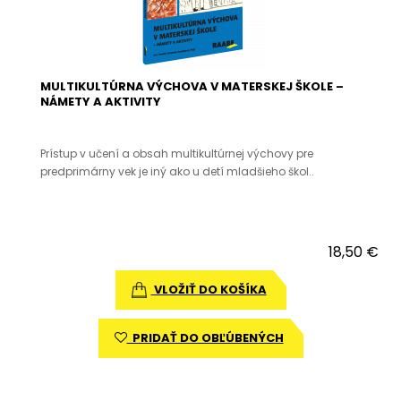
MULTIKULTÚRNA VÝCHOVA V MATERSKEJ ŠKOLE –
NÁMETY A AKTIVITY
Prístup v učení a obsah multikultúrnej výchovy pre
predprimárny vek je iný ako u detí mladšieho škol..
18,50 €
VLOŽIŤ DO KOŠÍKA
PRIDAŤ DO OBĽÚBENÝCH