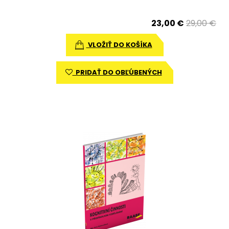
23,00 €
29,00 €
VLOŽIŤ DO KOŠÍKA
PRIDAŤ DO OBĽÚBENÝCH