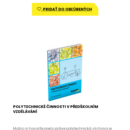
PRIDAŤ DO OBĽÚBENÝCH
POLYTECHNICKÉ ČINNOSTI V PŘEDŠKOLNÍM
VZDĚLÁVÁNÍ
Možno si hovoríte prečo práve polytechnická výchova je