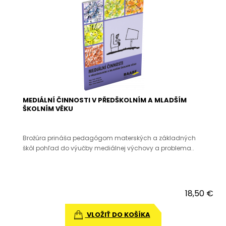
MEDIÁLNÍ ČINNOSTI V PŘEDŠKOLNÍM A MLADŠÍM
ŠKOLNÍM VĚKU
Brožúra prináša pedagógom materských a základných
škôl pohľad do výučby mediálnej výchovy a problema..
18,50 €
VLOŽIŤ DO KOŠÍKA