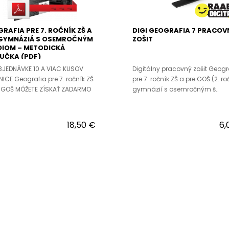
RAFIA PRE 7. ROČNÍK ZŠ A
DIGI GEOGRAFIA 7 PRACOV
 GYMNÁZIÁ S OSEMROČNÝM
ZOŠIT
DIOM – METODICKÁ
UČKA (PDF)
BJEDNÁVKE 10 A VIAC KUSOV
Digitálny pracovný zošit Geogr
ICE Geografia pre 7. ročník ZŠ
pre 7. ročník ZŠ a pre GOŠ (2. ro
e GOŠ MÔŽETE ZÍSKAŤ ZADARMO
gymnázií s osemročným š..
18,50 €
6,