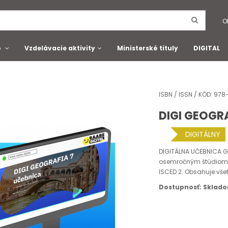
O
o
Vzdelávacie aktivity
Ministerské tituly
DIGITAL
ISBN / ISSN / KÓD: 9
DIGI GEOGRA
DIGITÁLNY
DIGITÁLNA UČEBNICA Ge
osemročným štúdiom, k
ISCED 2. Obsahuje vš
Dostupnosť: Sklad