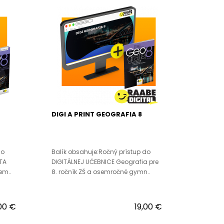
DIGI A PRINT GEOGRAFIA 8
do
Balík obsahuje:Ročný prístup do
TA
DIGITÁLNEJ UČEBNICE Geografia pre
em..
8. ročník ZŠ a osemročné gymn..
00 €
19,00 €