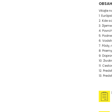
OBSA
Vitajte 
1. Európs
2. Kde s
3. Žijem
4. Povrc
5. Podne
6. Vodst
7. Pôdy, 
8. Priem
9. Dopra
10. Život
11. Cest
12. Pred
13. Pred