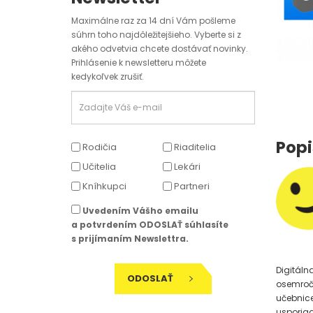
Maximálne raz za 14 dní Vám pošleme
súhrn toho najdôležitejšieho. Vyberte si z
akého odvetvia chcete dostávať novinky.
Prihlásenie k newsletteru môžete
kedykoľvek zrušiť.
Popi
Rodičia
Riaditelia
Učitelia
Lekári
Kníhkupci
Partneri
Uvedením Vášho emailu
a potvrdením ODOSLAŤ súhlasíte
s prijímaním Newslettra.
Digitáln
ODOSLAŤ
osemroč
učebnice
usporiad