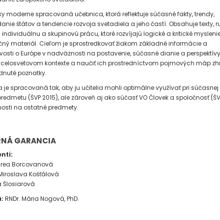
ky moderne spracovaná učebnica, ktorá reflektuje súčasné fakty, trendy,
anie štátov a tendencie rozvoja svetadiela a jeho častí. Obsahuje texty, ru
 individuálnu a skupinovú prácu, ktoré rozvíjajú logické a kritické myslen
ačný materiál. Cieľom je sprostredkovať žiakom základné informácie a
osti o Európe v nadväznosti na postavenie, súčasné dianie a perspektívy
 celosvetovom kontexte a naučiť ich prostredníctvom pojmových máp zh
nuté poznatky.
 je spracovaná tak, aby ju učitelia mohli optimálne využívať pri súčasnej
predmetu (ŠVP 2015), ale zároveň aj ako súčasť VO Človek a spoločnosť (ŠV
osti na ostatné predmety.
NÁ GARANCIA
nti:
drea Borcovanová
Miroslava Košťálová
a Šlosiarová
a:
RNDr. Mária Nogová, PhD.