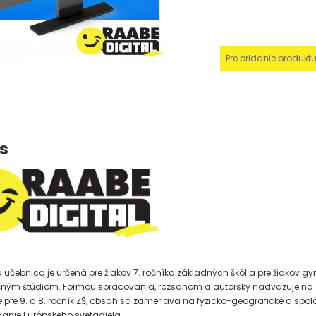
Pre pridanie produkt
s
a učebnica je určená pre žiakov 7. ročníka základných škôl a pre žiakov gy
ným štúdiom. Formou spracovania, rozsahom a autorsky nadväzuje na
 pre 9. a 8. ročník ZŠ, obsah sa zameriava na fyzicko-geografické a spo
anie Európskeho svetadiela.