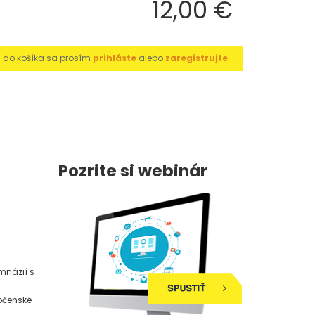
12,00 €
u do košíka sa prosím
prihláste
alebo
zaregistrujte
.
Pozrite si webinár
mnázií s
ločenské