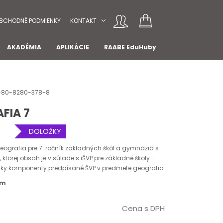
BCHODNÉ PODMIENKY
KONTAKT
AKADÉMIA
APLIKÁCIE
RAABE EduHuby
78-80-8280-378-8
FIA 7
DOLOŽKY
ografia pre 7. ročník základných škôl a gymnáziá s
torej obsah je v súlade s iŠVP pre základné školy -
etky komponenty predpísané ŠVP v predmete geografia.
om
Cena s DPH