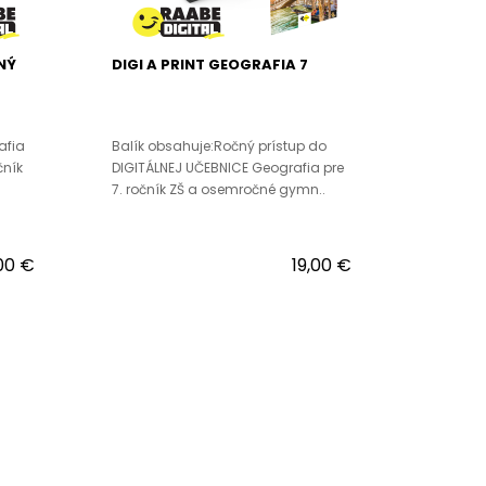
NÝ
DIGI A PRINT GEOGRAFIA 7
afia
Balík obsahuje:Ročný prístup do
čník
DIGITÁLNEJ UČEBNICE Geografia pre
7. ročník ZŠ a osemročné gymn..
00 €
19,00 €