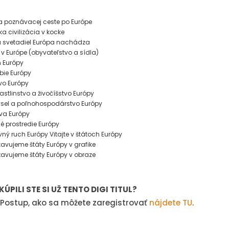
H
na poznávacej ceste po Európe
ka civilizácia v kocke
a svetadiel Európa nachádza
e v Európe (obyvateľstvo a sídla)
h Európy
bie Európy
vo Európy
rastlinstvo a živočíšstvo Európy
ysel a poľnohospodárstvo Európy
va Európy
né prostredie Európy
ovný ruch Európy Vitajte v štátoch Európy
stavujeme štáty Európy v grafike
stavujeme štáty Európy v obraze
KÚPILI STE SI UŽ TENTO DIGI TITUL?
Postup, ako sa môžete zaregistrovať
nájdete TU
.