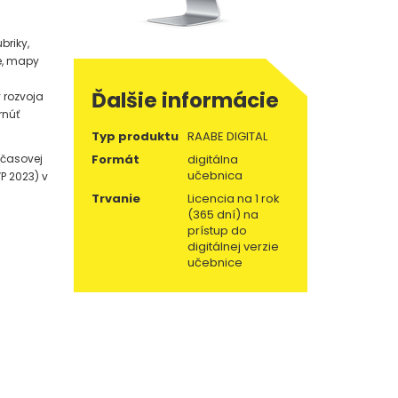
briky,
ie, mapy
Ďalšie informácie
 rozvoja
rnúť
Typ produktu
RAABE DIGITAL
 časovej
Formát
digitálna
učebnica
P 2023) v
Trvanie
Licencia na 1 rok
(365 dní) na
prístup do
digitálnej verzie
učebnice