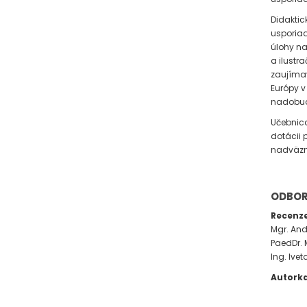
Didaktic
usporiad
úlohy na
a ilustr
zaujímav
Európy v
nadobud
Učebnica
dotácii 
nadväzn
ODBOR
Recenze
Mgr. An
PaedDr. 
Ing. Ivet
Autork