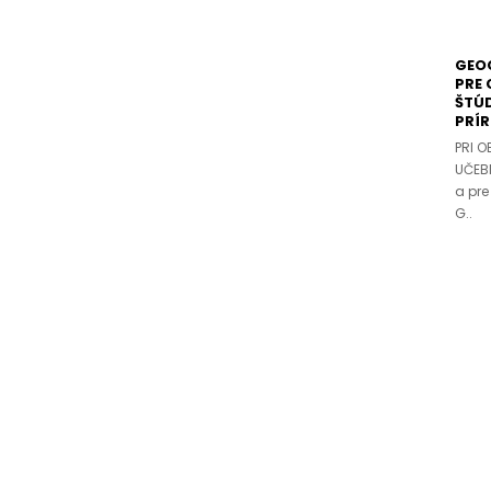
GEOG
PRE
ŠTÚ
PRÍR
PRI O
UČEBN
a pr
G..