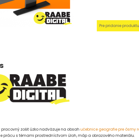
Pre pridanie produkt
s
y pracovný zošit úzko nadväzuje na obsah
učebnice geografie pre ôsmy r
uje prácu s témami prostredníctvom úloh, máp a obrazového materiálu.