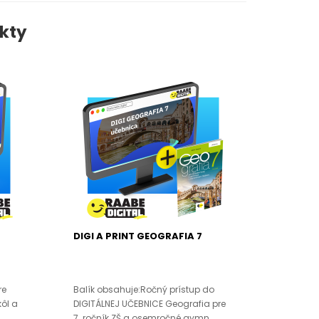
kty
DIGI A PRINT GEOGRAFIA 7
re
Balík obsahuje:Ročný prístup do
kôl a
DIGITÁLNEJ UČEBNICE Geografia pre
7. ročník ZŠ a osemročné gymn..