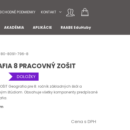
BCHODNÉ PODMIENKY
KONTAKT
AKADÉMIA
APLIKÁCIE
RAABE EduHuby
78-80-8091-796-8
AFIA 8 PRACOVNÝ ZOŠIT
DOLOŽKY
ŠIT Geografia pre 8. ročník základných škôl a
ým štúdiom. Obsahuje všetky komponenty predpísané
fia.
om
Cena s DPH