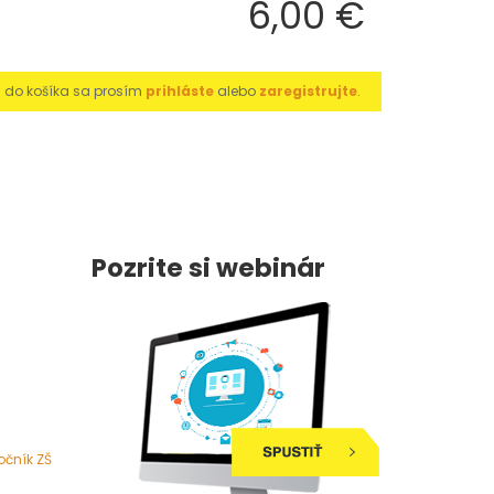
6,00 €
u do košíka sa prosím
prihláste
alebo
zaregistrujte
.
Pozrite si webinár
očník ZŠ