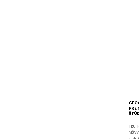
GEOG
PRE
ŠTÚD
Titul
MŠVV
dolož