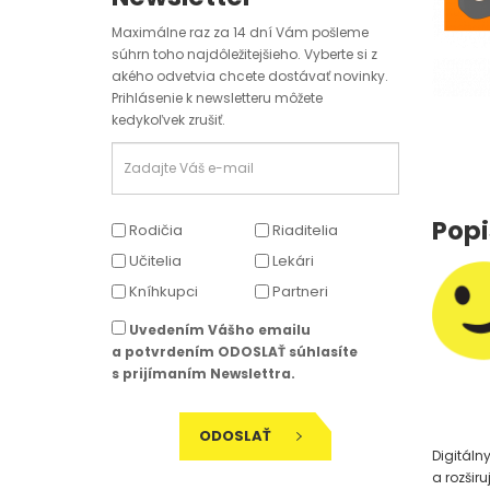
Maximálne raz za 14 dní Vám pošleme
súhrn toho najdôležitejšieho. Vyberte si z
akého odvetvia chcete dostávať novinky.
Prihlásenie k newsletteru môžete
kedykoľvek zrušiť.
Popi
Rodičia
Riaditelia
Učitelia
Lekári
Kníhkupci
Partneri
Uvedením Vášho emailu
a potvrdením ODOSLAŤ súhlasíte
s prijímaním Newslettra.
ODOSLAŤ
Digitáln
a rozšir