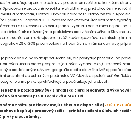
sť zdôrazňujú aj priame odkazy v pracovnom zošite na konkrétne stran
. Spracovanie pracovného zošita je atraktívne aj pre žiakov ôsmeho roční
 pestré a rôznorodé, s rôznou úrovňou náročnosti. Pracovný zošit je prakt
m učebnice Geografia 8 – Slovensko konkrétnymi úlohami rôznej typológ
áročnosti o Slovensku ako celku, jednotlivých krajoch a miestnej krajine. P
šit so sériou úloh s názorným a praktickým precvičením učiva o Slovensku 
 prostredníctvom rozširujúceho a zážitkového poznávania miestnej krajiny
geografie v ZŠ a GOŠ je pomôckou na hodinách a v rámci domácej prípr
a je prehľadná a nadväzuje na učebnicu, ale poskytuje priestor aj na prakt
 aj pri iných učebniciach geografie (od iných vydavateľov). Pracovný zošit 
ilný s predpísaným učivom geografie podľa platného ŠVP aj podľa refor
mi presahmi do ostatných predmetov VO Človek a spoločnosť. Grafické p
fotografie a iné prvky sprehľadňujú a podčiarkujú jeho obsah.
ešpektuje požiadavky ŠVP z hľadiska cieľa predmetu a výkonové
ého štandardu pre 8. ročník ZŠ a pre GOŠ.
vnému zošitu pre žiakov majú učitelia k dispozícii aj
ZOŠIT PRE UČ
bsahovo kopíruje pracovný zošit – prináša riešenia úloh, ich rozšír
é prvky a poznámky.