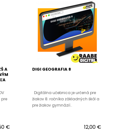
ZŠ A
DIGI GEOGRAFIA 8
ČNÝM
EĽA
OV
Digitálna učebnica je určená pre
 pre
žiakov 8. ročníka základných škôl a
pre žiakov gymnázií..
50 €
12,00 €