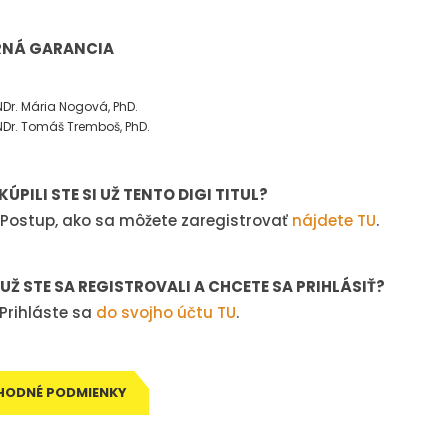
NÁ GARANCIA
Dr. Mária Nogová, PhD.
Dr. Tomáš Tremboš, PhD.
KÚPILI STE SI UŽ TENTO DIGI TITUL?
Postup, ako sa môžete zaregistrovať
nájdete TU
.
Ž STE SA REGISTROVALI A CHCETE SA PRIHLÁSIŤ?
rihláste sa
do svojho účtu TU
.
HODNÉ PODMIENKY