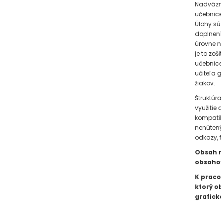
Nadväzno
učebnice
Úlohy sú
doplnení
úrovne n
je to zo
učebnice
učiteľa 
žiakov.
Štruktúr
využitie
kompatib
nenútený
odkazy, 
Obsah r
obsahov
K praco
ktorý o
grafick