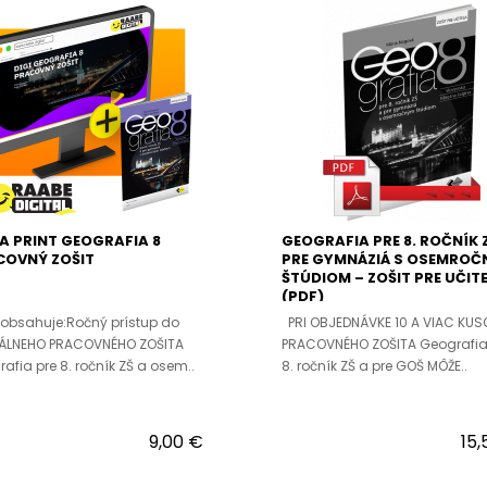
 A PRINT GEOGRAFIA 8
GEOGRAFIA PRE 8. ROČNÍK 
COVNÝ ZOŠIT
PRE GYMNÁZIÁ S OSEMRO
ŠTÚDIOM – ZOŠIT PRE UČIT
(PDF)
 obsahuje:Ročný prístup do
PRI OBJEDNÁVKE 10 A VIAC KUS
TÁLNEHO PRACOVNÉHO ZOŠITA
PRACOVNÉHO ZOŠITA Geografia
afia pre 8. ročník ZŠ a osem..
8. ročník ZŠ a pre GOŠ MÔŽE..
9,00 €
15,