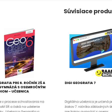
Súvisiace produ
RAFIA PRE 6. ROČNÍK ZŠ A
DIGI GEOGRAFIA 7
 GYMNÁZIÁ S OSEMROČNÝM
IOM – UČEBNICA
 je v procese schvaľovania na
Digitálna učebnica je určená p
aM SR a čaká na udelenie
žiakov 7. ročníka základných š
ky. Učebnica Geografia p..
pre žiakov gymnázií s osemr..