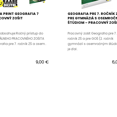
 A PRINT GEOGRAFIA 7
GEOGRAFIA PRE 7. ROČNÍK 
COVNÝ ZOŠIT
PRE GYMNÁZIÁ S OSEMRO
ŠTÚDIOM – PRACOVNÝ ZOŠ
 obsahuje:Ročný prístup do
Pracovný zošit Geografia pre 7.
TÁLNEHO PRACOVNÉHO ZOŠITA
ročník ZŠ a pre GOŠ (2. ročník
afia pre 7. ročník ZŠ a osem..
gymnázií s osemročným štúd
je ďal..
9,00 €
6,