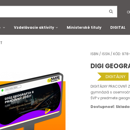
O
o
Vzdelávacie aktivity
Ministerské tituly
DIGITAL
IT
ISBN / ISSN / KÓD: 9
DIGI GEOGR
DIGITÁLNY
DIGITÁLNY PRACOVNÝ ZO
gymnáziá s osemročn
ŠVP v predmete geogra
Dostupnosť: Sklad