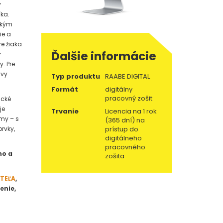
y
ka.
ickým
ie a
re žiaka
Ďalšie informácie
z
. Pre
avy
Typ produktu
RAABE DIGITAL
Formát
digitálny
pracovný zošit
ické
je
Trvanie
Licencia na 1 rok
my – s
(365 dní) na
rvky,
prístup do
digitálneho
pracovného
ho a
zošita
ITEĽA
,
enie,