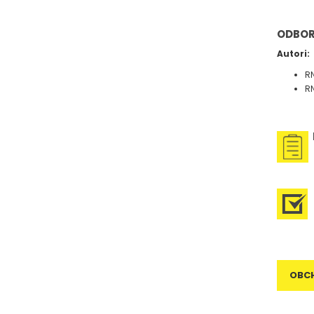
ODBOR
Autori:
RN
RN
U
P
OBC