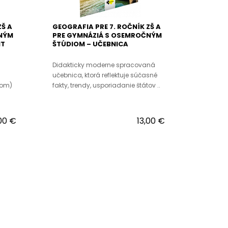
ZŠ A
GEOGRAFIA PRE 7. ROČNÍK ZŠ A
ČNÝM
PRE GYMNÁZIÁ S OSEMROČNÝM
IT
ŠTÚDIOM – UČEBNICA
Didakticky moderne spracovaná
učebnica, ktorá reflektuje súčasné
iom)
fakty, trendy, usporiadanie štátov ..
00 €
13,00 €