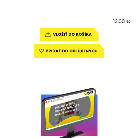
13,00 €
VLOŽIŤ DO KOŠÍKA
PRIDAŤ DO OBĽÚBENÝCH