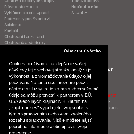
Ochrana osobných údajov
Tlačové správy
Právne informácie
Napísali o nás
Vyhlásenie o prístupnosti
Aktuality
Podmienky používania AI
Asistenta
Kontakt
Obchodní konzultanti
Obchodné podmienky
Nové heslo
Odmietnuť všetko
GDPR
Cookies používame na zlepšenie vašej
SPOLUPRACUJEME
ĎALŠIE ODKAZY
návštevy tejto webovej stránky, analýzu jej
výkonnosti a zhromažďovanie údajov o jej
Podporujeme
O Raabe
používaní. Na tento účel môžeme použiť
Naše projekty
O Klett
nástroje a služby tretích strán a zhromaždené
Spolupracujeme
Naši autori
údaje sa môžu preniesť k partnerom v EÚ,
Pošlite nám správu
Certifikát kvality ISO 9001
USA alebo iných krajinách. Kliknutím na
Klientska zóna RAABE
Katalógy na prelistovanie
„Prijať cookies“ vyjadrujete svoj súhlas s
týmto spracovaním alebo vami zvoleného
rozsahu spracovania. Nižšie môžete nájsť
NÁKUP
podrobné informácie alebo upraviť svoje
Odstúpiť od zmluvy
preferencie.