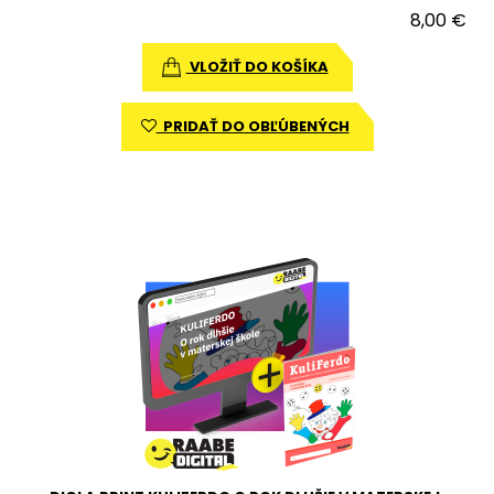
8,00 €
VLOŽIŤ DO KOŠÍKA
PRIDAŤ DO OBĽÚBENÝCH