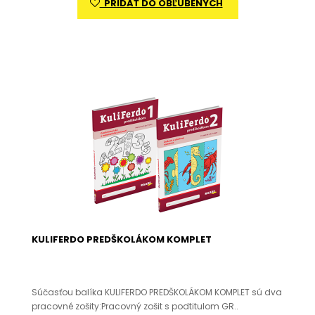
PRIDAŤ DO OBĽÚBENÝCH
KULIFERDO PREDŠKOLÁKOM KOMPLET
Súčasťou balíka KULIFERDO PREDŠKOLÁKOM KOMPLET sú dva
pracovné zošity:Pracovný zošit s podtitulom GR..