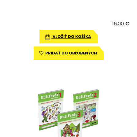
16,00 €
VLOŽIŤ DO KOŠÍKA
PRIDAŤ DO OBĽÚBENÝCH