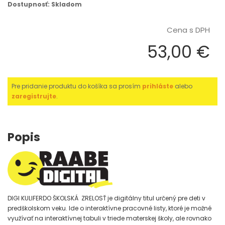
Dostupnosť: Skladom
Cena s DPH
53,00 €
Pre pridanie produktu do košíka sa prosím
prihláste
alebo
zaregistrujte
.
Popis
DIGI KULIFERDO ŠKOLSKÁ ZRELOSŤ je digitálny titul určený pre deti v
predškolskom veku. Ide o interaktívne pracovné listy, ktoré je možné
využívať na interaktívnej tabuli v triede materskej školy, ale rovnako