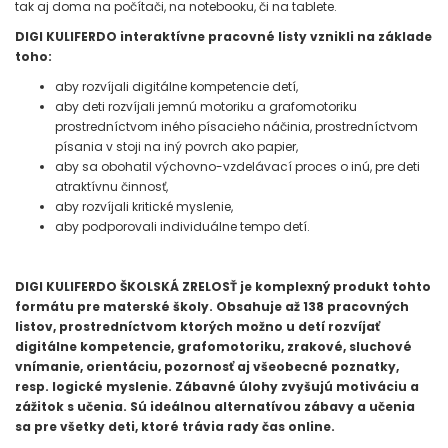
tak aj doma na počítači, na notebooku, či na tablete.
DIGI KULIFERDO interaktívne pracovné listy vznikli na základe
toho:
aby rozvíjali digitálne kompetencie detí,
aby deti rozvíjali jemnú motoriku a grafomotoriku
prostredníctvom iného písacieho náčinia, prostredníctvom
písania v stoji na iný povrch ako papier,
aby sa obohatil výchovno-vzdelávací proces o inú, pre deti
atraktívnu činnosť,
aby rozvíjali kritické myslenie,
aby podporovali individuálne tempo detí.
DIGI KULIFERDO ŠKOLSKÁ ZRELOSŤ je komplexný produkt tohto
formátu pre materské školy. Obsahuje až 138 pracovných
listov, prostredníctvom ktorých možno u detí rozvíjať
digitálne kompetencie, grafomotoriku, zrakové, sluchové
vnímanie, orientáciu, pozornosť aj všeobecné poznatky,
resp. logické myslenie. Zábavné úlohy zvyšujú motiváciu a
zážitok s učenia. Sú ideálnou alternatívou zábavy a učenia
sa pre všetky deti, ktoré trávia rady čas online.