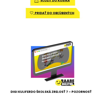
VLOŽIŤ DO KOŠÍKA
PRIDAŤ DO OBĽÚBENÝCH
DIGI KULIFERDO ŠKOLSKÁ ZRELOSŤ 7 – POZORNOSŤ