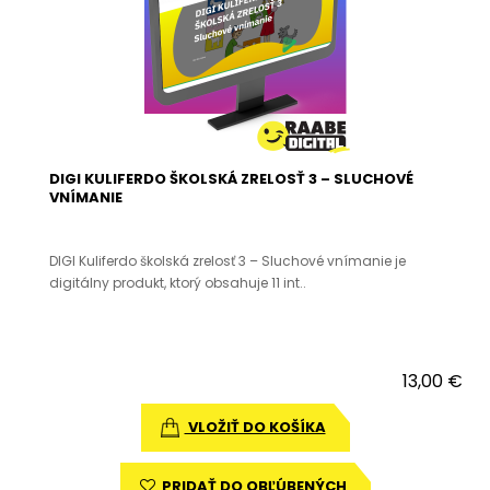
DIGI KULIFERDO ŠKOLSKÁ ZRELOSŤ 3 – SLUCHOVÉ
VNÍMANIE
DIGI Kuliferdo školská zrelosť 3 – Sluchové vnímanie je
digitálny produkt, ktorý obsahuje 11 int..
13,00 €
VLOŽIŤ DO KOŠÍKA
PRIDAŤ DO OBĽÚBENÝCH