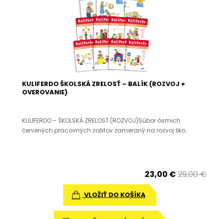
KULIFERDO ŠKOLSKÁ ZRELOSŤ – BALÍK (ROZVOJ +
OVEROVANIE)
KULIFERDO – ŠKOLSKÁ ZRELOSŤ (ROZVOJ)Súbor ôsmich
červených pracovných zošitov zameraný na rozvoj ško..
23,00 €
29,00 €
VLOŽIŤ DO KOŠÍKA