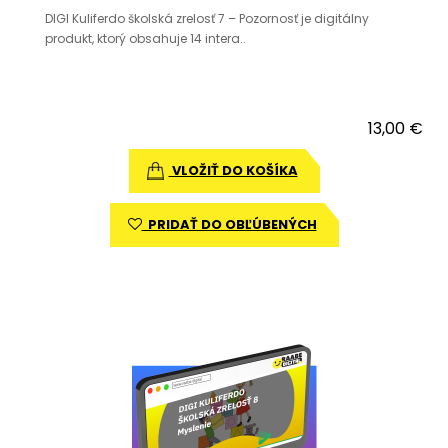
DIGI Kuliferdo školská zrelosť 7 – Pozornosť je digitálny
produkt, ktorý obsahuje 14 intera..
13,00 €
VLOŽIŤ DO KOŠÍKA
PRIDAŤ DO OBĽÚBENÝCH