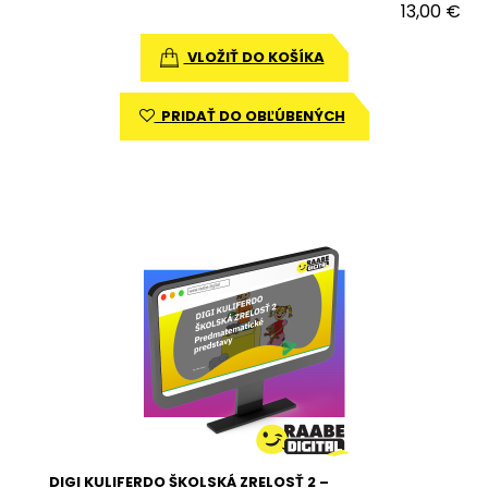
13,00 €
VLOŽIŤ DO KOŠÍKA
PRIDAŤ DO OBĽÚBENÝCH
DIGI KULIFERDO ŠKOLSKÁ ZRELOSŤ 2 –