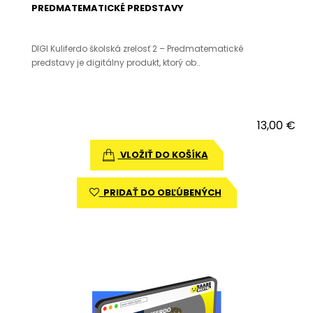
PREDMATEMATICKÉ PREDSTAVY
DIGI Kuliferdo školská zrelosť 2 – Predmatematické
predstavy je digitálny produkt, ktorý ob..
13,00 €
VLOŽIŤ DO KOŠÍKA
PRIDAŤ DO OBĽÚBENÝCH