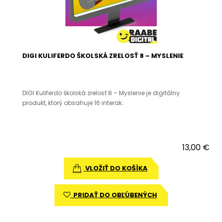
DIGI KULIFERDO ŠKOLSKÁ ZRELOSŤ 8 – MYSLENIE
DIGI Kuliferdo školská zrelosť 8 – Myslenie je digitálny
produkt, ktorý obsahuje 16 interak..
13,00 €
VLOŽIŤ DO KOŠÍKA
PRIDAŤ DO OBĽÚBENÝCH