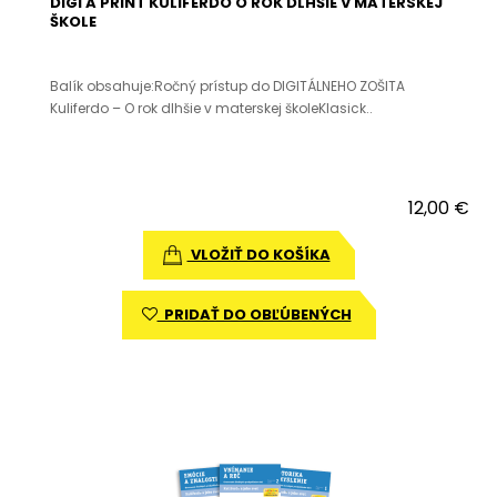
DIGI A PRINT KULIFERDO O ROK DLHŠIE V MATERSKEJ
ŠKOLE
Balík obsahuje:Ročný prístup do DIGITÁLNEHO ZOŠITA
Kuliferdo – O rok dlhšie v materskej školeKlasick..
12,00 €
VLOŽIŤ DO KOŠÍKA
PRIDAŤ DO OBĽÚBENÝCH