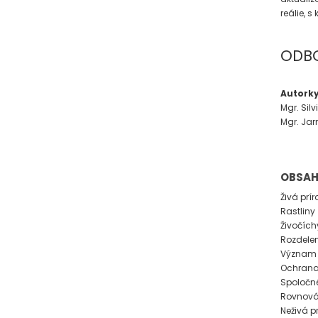
reálie, s
ODB
Autorky
Mgr. Silv
Mgr. Jar
OBSA
Živá prí
Rastliny
Živočích
Rozdelen
Význam 
Ochrana
Spoločné
Rovnová
Neživá p