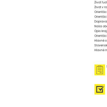
Život ľud
Život v r
Orientác
Orientác
Doprava
Naša ob
Opis kraj
Orientá
Hlavné s
Slovensk
Hlavné 
U
P