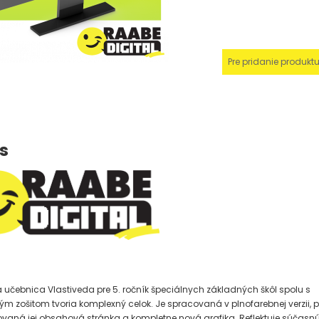
Pre pridanie produkt
s
a učebnica Vlastiveda pre 5. ročník špeciálnych základných škôl spolu s
m zošitom tvoria komplexný celok. Je spracovaná v plnofarebnej verzii, p
ovaná jej obsahová stránka a kompletne nová grafika. Reflektuje súčasn