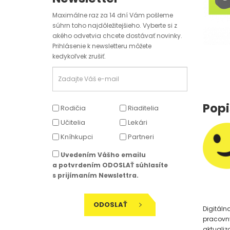
Maximálne raz za 14 dní Vám pošleme
súhrn toho najdôležitejšieho. Vyberte si z
akého odvetvia chcete dostávať novinky.
Prihlásenie k newsletteru môžete
kedykoľvek zrušiť.
Popi
Rodičia
Riaditelia
Učitelia
Lekári
Kníhkupci
Partneri
Uvedením Vášho emailu
a potvrdením ODOSLAŤ súhlasíte
s prijímaním Newslettra.
ODOSLAŤ
Digitáln
pracovný
aktualiz