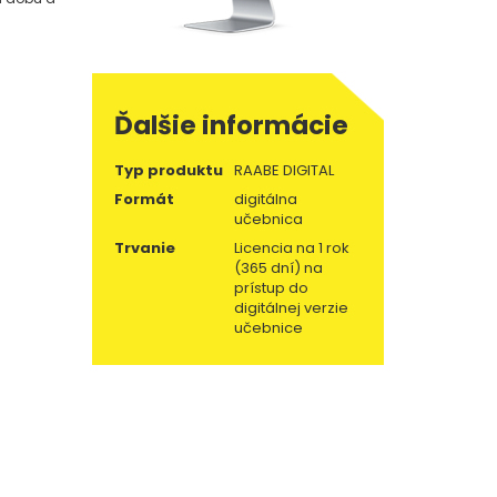
Ďalšie informácie
Typ produktu
RAABE DIGITAL
Formát
digitálna
učebnica
Trvanie
Licencia na 1 rok
(365 dní) na
prístup do
digitálnej verzie
učebnice