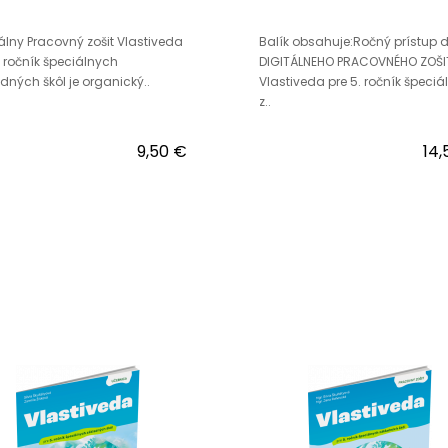
álny Pracovný zošit Vlastiveda
Balík obsahuje:Ročný prístup 
. ročník špeciálnych
DIGITÁLNEHO PRACOVNÉHO ZOŠI
dných škôl je organický..
Vlastiveda pre 5. ročník špeci
z..
9,50 €
14,