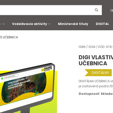
O
o
Vzdelávacie aktivity
Ministerské tituly
DIGITAL
 ZŠ UČEBNICA
ISBN / ISSN / KÓD: 9
DIGI VLASTI
UČEBNICA
DIGITÁLNY
DIGITÁLNA UČEBNICA vla
je zostavená podľa iŠ
Dostupnosť: Sklad