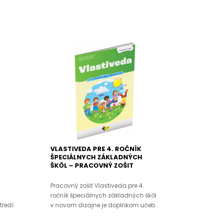
VLASTIVEDA PRE 4. ROČNÍK
ŠPECIÁLNYCH ZÁKLADNÝCH
ŠKÔL – PRACOVNÝ ZOŠIT
Pracovný zošit Vlastiveda pre 4.
ročník špeciálnych základných škôl
tredí
v novom dizajne je doplnkom učeb..