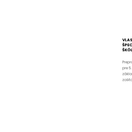
VLAS
ŠPE
ŠKÔL
Prep
pre 5
zákla
zošit