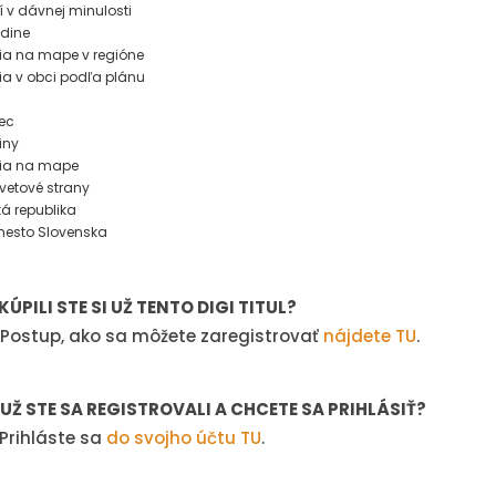
í v dávnej minulosti
odine
ia na mape v regióne
ia v obci podľa plánu
ec
iny
cia na mape
vetové strany
á republika
mesto Slovenska
KÚPILI STE SI UŽ TENTO DIGI TITUL?
Postup, ako sa môžete zaregistrovať
nájdete TU
.
Ž STE SA REGISTROVALI A CHCETE SA PRIHLÁSIŤ?
rihláste sa
do svojho účtu TU
.