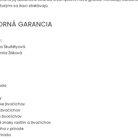
 ktorými sa žiaci stretávajú.
ORNÁ GARANCIA
:
ia Škultétyová
mila Žišková
H
roda
y
ie živočíchov
živočíchov
 živočíchov
 znaky rastlín a živočíchov
ha v prírode
ríroda