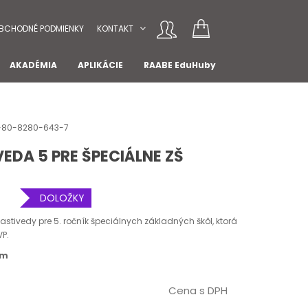
BCHODNÉ PODMIENKY
KONTAKT
AKADÉMIA
APLIKÁCIE
RAABE EduHuby
78-80-8280-643-7
VEDA 5 PRE ŠPECIÁLNE ZŠ
DOLOŽKY
stivedy pre 5. ročník špeciálnych základných škôl, ktorá
VP.
om
Cena s DPH