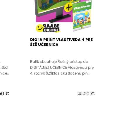
DIGI A PRINT VLASTIVEDA 4 PRE
ŠZŠ UČEBNICA
.
Balík obsahuje:Ročný prístup do
 škôl
DIGITÁLNEJ UČEBNICE Vlastiveda pre
ice...
4. ročník ŠZŠKlasickú tlačenú pln..
50 €
41,00 €