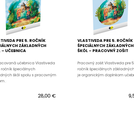
TIVEDA PRE 5. ROČNÍK
VLASTIVEDA PRE 5. ROČNÍK
CIÁLNYCH ZÁKLADNÝCH
ŠPECIÁLNYCH ZÁKLADNÝCH
 – UČEBNICA
ŠKÔL – PRACOVNÝ ZOŠIT
racovaná učebnica Vlastiveda
Pracovný zošit Vlastiveda pre 5
. ročník špeciálnych
ročník špeciálnych základných
dných škôl spolu s pracovným
je organickým doplnkom učebn
om..
28,00 €
9,