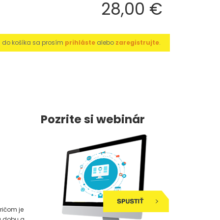
28,00 €
u do košíka sa prosím
prihláste
alebo
zaregistrujte
.
Pozrite si webinár
ričom je
ú dobu a