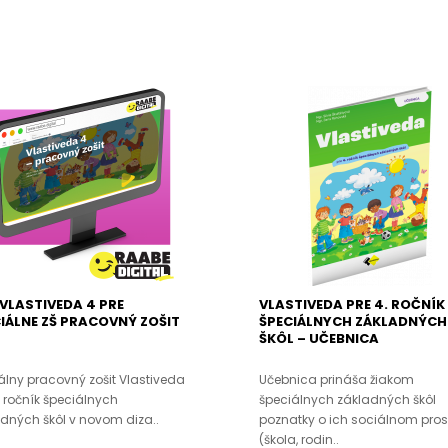
 VLASTIVEDA 4 PRE
VLASTIVEDA PRE 4. ROČNÍK
IÁLNE ZŠ PRACOVNÝ ZOŠIT
ŠPECIÁLNYCH ZÁKLADNÝCH
ŠKÔL – UČEBNICA
álny pracovný zošit Vlastiveda
Učebnica prináša žiakom
. ročník špeciálnych
špeciálnych základných škôl
dných škôl v novom diza..
poznatky o ich sociálnom pros
(škola, rodin..