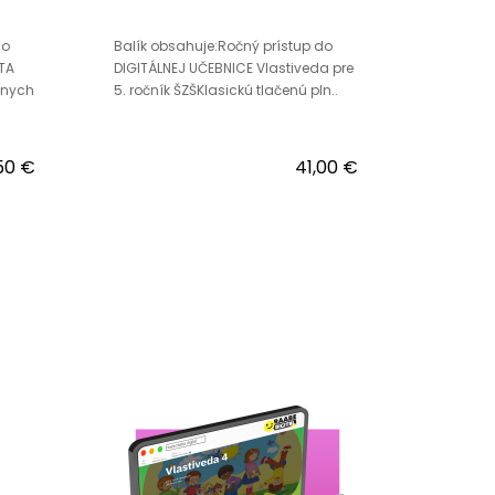
do
Balík obsahuje:Ročný prístup do
TA
DIGITÁLNEJ UČEBNICE Vlastiveda pre
álnych
5. ročník ŠZŠKlasickú tlačenú pln..
50 €
41,00 €