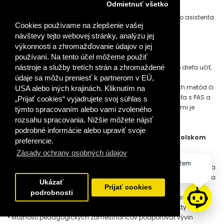
Odmietnuť všetko
pedagóga a asistenta učiteľa z praxe.
• Získať komplexný pohľad na pôsobenie pedagogického asistenta
Cookies používame na zlepšenie vašej
v základnej škole v rôznych oblastiach.
návštevy tejto webovej stránky, analýzu jej
výkonnosti a zhromažďovanie údajov o jej
Téma kurzu:
Dieťa autista v škole
používaní. Na tento účel môžeme použiť
Ciele kurzu:
• Oboznámiť, akým spôsobom je vôcep možné autistické dieťa učiť,
nástroje a služby tretích strán a zhromaždené
a identifikovať, v ktorých oblastiach dieťa zaostáva.
údaje sa môžu preniesť k partnerom v EÚ,
• Naučiť hľadať najvhodnejšie z existujúcich vzdelávacích metód či
USA alebo iných krajinách. Kliknutím na
techník, ktoré posilňujú žiaduce sociálne správanie dieťaťa s PAS a
„Prijať cookies“ vyjadrujete svoj súhlas s
pomáhajú mu získavať potrebné znalosti spôsobmi, akými je
týmto spracovaním alebo vami zvoleného
schopné ich spracovať.
rozsahu spracovania. Nižšie môžete nájsť
podrobné informácie alebo upraviť svoje
Téma kurzu:
Rozvoj sociálnych spôsobilostí detí v školskom
preferencie.
veku
Zásady ochrany osobných údajov
Ciele kurzu:
Dobrý deň, ako vám môžem
• Charakteristika detského kolektívu a špecifiká vývinového hľadiska
pomôcť?
– prečo v triedach dochádza ku konfliktom, čo sú príčiny konfliktov a
Ukázať
aké môžu byť ich následky
Prijať cookies
podrobnosti
• Prevencia konfliktov cez rozvoj sociálnych schopností, asertivity,
komunikačných schopností a schopnosti zvládať konflikty
• Možnosti pedagogických zamestnancov podporovať vývin