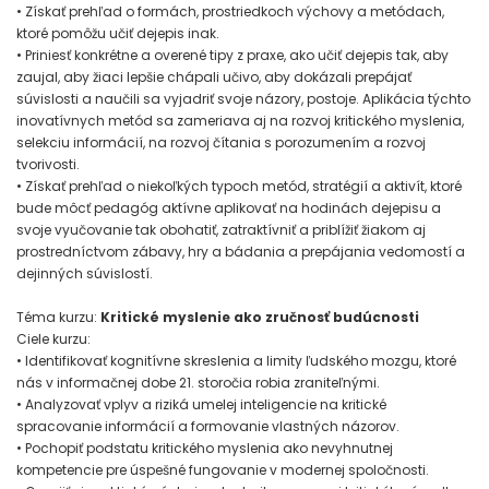
• Získať prehľad o formách, prostriedkoch výchovy a metódach,
ktoré pomôžu učiť dejepis inak.
• Priniesť konkrétne a overené tipy z praxe, ako učiť dejepis tak, aby
zaujal, aby žiaci lepšie chápali učivo, aby dokázali prepájať
súvislosti a naučili sa vyjadriť svoje názory, postoje. Aplikácia týchto
inovatívnych metód sa zameriava aj na rozvoj kritického myslenia,
selekciu informácií, na rozvoj čítania s porozumením a rozvoj
tvorivosti.
• Získať prehľad o niekoľkých typoch metód, stratégií a aktivít, ktoré
bude môcť pedagóg aktívne aplikovať na hodinách dejepisu a
svoje vyučovanie tak obohatiť, zatraktívniť a priblížiť žiakom aj
prostredníctvom zábavy, hry a bádania a prepájania vedomostí a
dejinných súvislostí.
Téma kurzu:
Kritické myslenie ako zručnosť budúcnosti
Ciele kurzu:
• Identifikovať kognitívne skreslenia a limity ľudského mozgu, ktoré
nás v informačnej dobe 21. storočia robia zraniteľnými.
• Analyzovať vplyv a riziká umelej inteligencie na kritické
spracovanie informácií a formovanie vlastných názorov.
• Pochopiť podstatu kritického myslenia ako nevyhnutnej
kompetencie pre úspešné fungovanie v modernej spoločnosti.