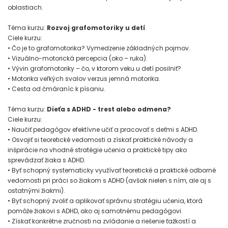
oblastiach.
Téma kurzu:
Rozvoj grafomotoriky u detí
Ciele kurzu:
• Čo je to grafomotorika? Vymedzenie základných pojmov.
• Vizuálno-motorická percepcia (oko – ruka).
• Vývin grafomotoriky – čo, v ktorom veku u detí posilniť?
• Motorika veľkých svalov verzus jemná motorika.
• Cesta od čmáraníc k písaniu.
Téma kurzu:
Dieťa s ADHD - trest alebo odmena?
Ciele kurzu:
• Naučiť pedagógov efektívne učiť a pracovať s deťmi s ADHD.
• Osvojiť si teoretické vedomosti a získať praktické návody a
inšpirácie na vhodné stratégie učenia a praktické tipy ako
sprevádzať žiaka s ADHD.
• Byť schopný systematicky využívať teoretické a praktické odborné
vedomosti pri práci so žiakom s ADHD (avšak nielen s ním, ale aj s
ostatnými žiakmi).
• Byť schopný zvoliť a aplikovať správnu stratégiu učenia, ktorá
pomôže žiakovi s ADHD, ako aj samotnému pedagógovi.
• Získať konkrétne zručnosti na zvládanie a riešenie ťažkostí a