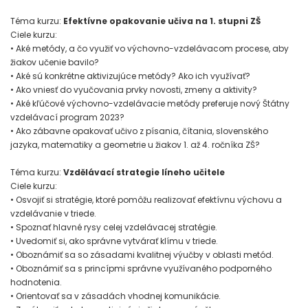
Téma kurzu:
Efektívne opakovanie učiva na 1. stupni ZŠ
Ciele kurzu:
• Aké metódy, a čo využiť vo výchovno-vzdelávacom procese, aby
žiakov učenie bavilo?
• Aké sú konkrétne aktivizujúce metódy? Ako ich využívať?
• Ako vniesť do vyučovania prvky novosti, zmeny a aktivity?
• Aké kľúčové výchovno-vzdelávacie metódy preferuje nový Štátny
vzdelávací program 2023?
• Ako zábavne opakovať učivo z písania, čítania, slovenského
jazyka, matematiky a geometrie u žiakov 1. až 4. ročníka ZŠ?
Téma kurzu:
Vzdělávací strategie líneho učitele
Ciele kurzu:
• Osvojiť si stratégie, ktoré pomôžu realizovať efektívnu výchovu a
vzdelávanie v triede.
• Spoznať hlavné rysy celej vzdelávacej stratégie.
• Uvedomiť si, ako správne vytvárať klímu v triede.
• Oboznámiť sa so zásadami kvalitnej výučby v oblasti metód.
• Oboznámiť sa s princípmi správne využívaného podporného
hodnotenia.
• Orientovať sa v zásadách vhodnej komunikácie.