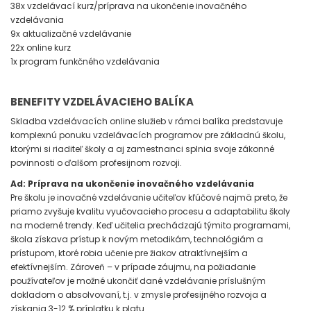
38x vzdelávací kurz/príprava na ukončenie inovačného
vzdelávania
9x aktualizačné vzdelávanie
22x online kurz
1x program funkčného vzdelávania
BENEFITY VZDELÁVACIEHO BALÍKA
Skladba vzdelávacích online služieb v rámci balíka predstavuje
komplexnú ponuku vzdelávacích programov pre základnú školu,
ktorými si riaditeľ školy a aj zamestnanci splnia svoje zákonné
povinnosti o ďalšom p
rofesijnom rozvoji.
Ad: Príprava na ukončenie inovačného vzdelávania
Pre školu je inovačné vzdelávanie učiteľov kľúčové najmä preto, že
priamo zvyšuje kvalitu vyučovacieho procesu a adaptabilitu školy
na moderné trendy. Keď učitelia prechádzajú týmito programami,
škola získava prístup k novým metodikám, technológiám a
prístupom, ktoré robia učenie pre žiakov atraktívnejším a
efektívnejším. Zároveň – v prípade záujmu, na požiadanie
používateľov je možné ukončiť dané vzdelávanie príslušným
dokladom o absolvovaní, t.j. v zmysle profesijného rozvoja a
získania 3-12 % príplatku k platu.