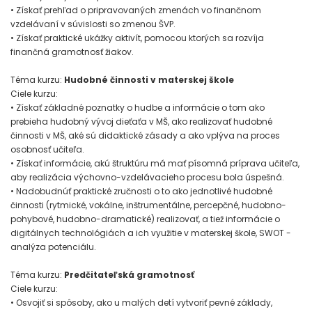
• Získať prehľad o pripravovaných zmenách vo finančnom
vzdelávaní v súvislosti so zmenou ŠVP.
• Získať praktické ukážky aktivít, pomocou ktorých sa rozvíja
finančná gramotnosť žiakov.
Téma kurzu:
Hudobné činnosti v materskej škole
Ciele kurzu:
• Získať základné poznatky o hudbe a informácie o tom ako
prebieha hudobný vývoj dieťaťa v MŠ, ako realizovať hudobné
činnosti v MŠ, aké sú didaktické zásady a ako vplýva na proces
osobnosť učiteľa.
• Získať informácie, akú štruktúru má mať písomná príprava učiteľa,
aby realizácia výchovno-vzdelávacieho procesu bola úspešná.
• Nadobudnúť praktické zručnosti o to ako jednotlivé hudobné
činnosti (rytmické, vokálne, inštrumentálne, percepčné, hudobno-
pohybové, hudobno-dramatické) realizovať, a tiež informácie o
digitálnych technológiách a ich využitie v materskej škole, SWOT -
analýza potenciálu.
Téma kurzu:
Predčitateľská gramotnosť
Ciele kurzu:
• Osvojiť si spôsoby, ako u malých detí vytvoriť pevné základy,