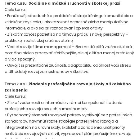
Téma kurzu:
Sociálne a mäkké zručnosti v školskej praxi
Ciele kurzu:
• Ponúknuť jednoduché a praktické nástroje tréningu komunikácie a
kritického myslenia, i ako rozoznať nepresné alebo manipulatívne
informácie, a ako sa pri rozhodovaní opierať o fakty.
• Získať možnosť pozrieť sa na tímovú prácu z novej perspektívy –
praktickej, realistickej a trénovateľnej.
• Vedieť rozvíjať time management – životne dôležitú zručnosť, ktorá
pomáha nielen pracovať efektívnejšie, ale aj cítiť sa menej preťažený
a viac spokojný.
• Osvojiť si prezentačné zručnosti, adaptabilitu, odolnosť voči stresu
a dlhodobý rozvoj zamestnancov v školstve.
Téma kurzu:
Riadenie profesijného rozvoja školy a školského
zariadenia
Ciele kurzu:
• Získať vedomosti a informácie v rámci kompetencií riadenia
profesijného rozvoja svojich zamestnancov.
• Byť schopný stanoviť rozvojové potreby vyplývajúce z profesijných
štandardov, navrhnúť rôzne stratégie profesijného rozvoja a
integrovať ich na úrovni školy, školského zariadenia, určiť priority
realizácie rozvojových aktivít, vypracovať plán profesijného rozvoja