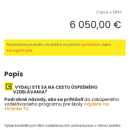
Cena s DPH
6 050,00 €
Pre pridanie produktu do košíka sa prosím
prihláste
alebo
zaregistrujte
.
Popis
VYDALI STE SA NA CESTU ÚSPEŠNÉHO
VZDELÁVANIA?
Podrobné návody, ako sa prihlásiť
do zakúpeného
vzdelávacieho programu pre školy
nájdete na
stránke TU.
Výber konkrétnych tém vzdelávacích online kurzov v rámci balíka