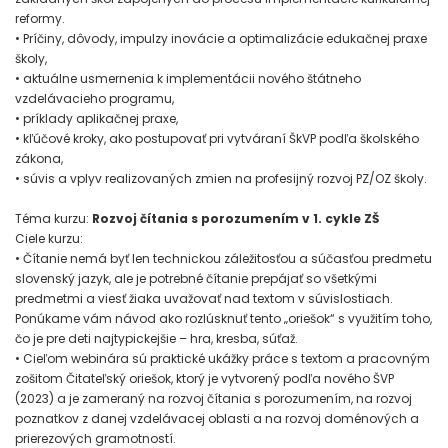
reformy.
• Príčiny, dôvody, impulzy inovácie a optimalizácie edukačnej praxe
školy,
• aktuálne usmernenia k implementácii nového štátneho
vzdelávacieho programu,
• príklady aplikačnej praxe,
• kľúčové kroky, ako postupovať pri vytváraní ŠkVP podľa školského
zákona,
• súvis a vplyv realizovaných zmien na profesijný rozvoj PZ/OZ školy.
Téma kurzu:
Rozvoj čítania s porozumením v 1. cykle ZŠ
Ciele kurzu:
• Čítanie nemá byť len technickou záležitosťou a súčasťou predmetu
slovenský jazyk, ale je potrebné čítanie prepájať so všetkými
predmetmi a viesť žiaka uvažovať nad textom v súvislostiach.
Ponúkame vám návod ako rozlúsknuť tento „oriešok“ s využitím toho,
čo je pre deti najtypickejšie – hra, kresba, súťaž.
• Cieľom webinára sú praktické ukážky práce s textom a pracovným
zošitom Čitateľský oriešok, ktorý je vytvorený podľa nového ŠVP
(2023) a je zameraný na rozvoj čítania s porozumením, na rozvoj
poznatkov z danej vzdelávacej oblasti a na rozvoj doménových a
prierezových gramotností.