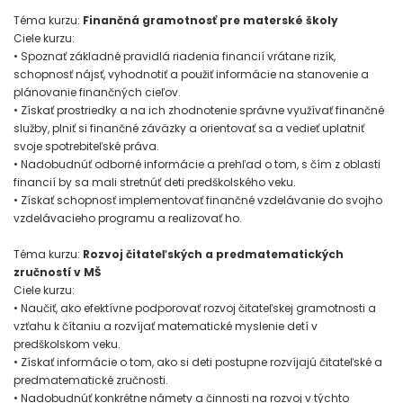
Téma kurzu:
Finančná gramotnosť pre materské školy
Ciele kurzu:
• Spoznať základné pravidlá riadenia financií vrátane rizík,
schopnosť nájsť, vyhodnotiť a použiť informácie na stanovenie a
plánovanie finančných cieľov.
• Získať prostriedky a na ich zhodnotenie správne využívať finančné
služby, plniť si finančné záväzky a orientovať sa a vedieť uplatniť
svoje spotrebiteľské práva.
• Nadobudnúť odborné informácie a prehľad o tom, s čím z oblasti
financií by sa mali stretnúť deti predškolského veku.
• Získať schopnosť implementovať finančné vzdelávanie do svojho
vzdelávacieho programu a realizovať ho.
Téma kurzu:
Rozvoj čitateľských a predmatematických
zručností v MŠ
Ciele kurzu:
• Naučiť, ako efektívne podporovať rozvoj čitateľskej gramotnosti a
vzťahu k čítaniu a rozvíjať matematické myslenie detí v
predškolskom veku.
• Získať informácie o tom, ako si deti postupne rozvíjajú čitateľské a
predmatematické zručnosti.
• Nadobudnúť konkrétne námety a činnosti na rozvoj v týchto