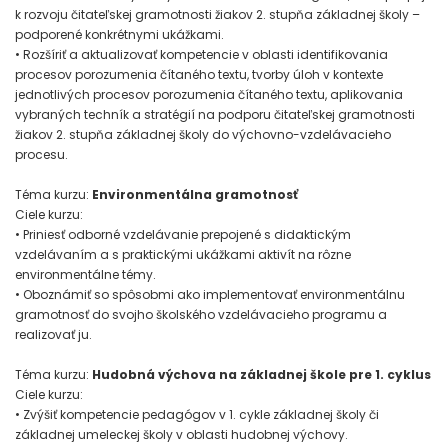
k rozvoju čitateľskej gramotnosti žiakov 2. stupňa základnej školy –
podporené konkrétnymi ukážkami.
• Rozšíriť a aktualizovať kompetencie v oblasti identifikovania
procesov porozumenia čítaného textu, tvorby úloh v kontexte
jednotlivých procesov porozumenia čítaného textu, aplikovania
vybraných techník a stratégií na podporu čitateľskej gramotnosti
žiakov 2. stupňa základnej školy do výchovno-vzdelávacieho
procesu.
Téma kurzu:
Environmentálna gramotnosť
Ciele kurzu:
• Priniesť odborné vzdelávanie prepojené s didaktickým
vzdelávaním a s praktickými ukážkami aktivít na rôzne
environmentálne témy.
• Oboznámiť so spôsobmi ako implementovať environmentálnu
gramotnosť do svojho školského vzdelávacieho programu a
realizovať ju.
Téma kurzu:
Hudobná výchova na základnej škole pre 1. cyklus
Ciele kurzu:
• Zvýšiť kompetencie pedagógov v 1. cykle základnej školy či
základnej umeleckej školy v oblasti hudobnej výchovy.