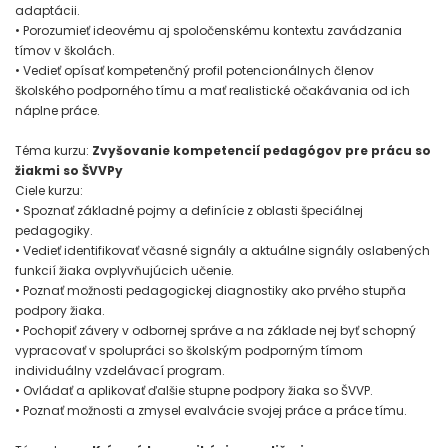
adaptácii.
• Porozumieť ideovému aj spoločenskému kontextu zavádzania
tímov v školách.
• Vedieť opísať kompetenčný profil potencionálnych členov
školského podporného tímu a mať realistické očakávania od ich
náplne práce.
Téma kurzu:
Zvyšovanie kompetencií pedagógov pre prácu so
žiakmi so ŠVVPy
Ciele kurzu:
• Spoznať základné pojmy a definície z oblasti špeciálnej
pedagogiky.
• Vedieť identifikovať včasné signály a aktuálne signály oslabených
funkcií žiaka ovplyvňujúcich učenie.
• Poznať možnosti pedagogickej diagnostiky ako prvého stupňa
podpory žiaka.
• Pochopiť závery v odbornej správe a na základe nej byť schopný
vypracovať v spolupráci so školským podporným tímom
individuálny vzdelávací program.
• Ovládať a aplikovať ďalšie stupne podpory žiaka so ŠVVP.
• Poznať možnosti a zmysel evalvácie svojej práce a práce tímu.