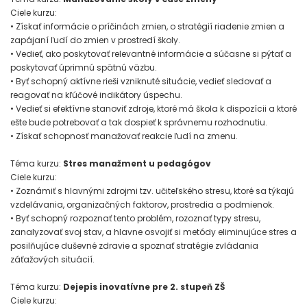
Ciele kurzu:
• Získať informácie o príčinách zmien, o stratégií riadenie zmien a
zapájaní ľudí do zmien v prostredí školy.
• Vedieť, ako poskytovať relevantné informácie a súčasne si pýtať a
poskytovať úprimnú spätnú väzbu.
• Byť schopný aktívne rieši vzniknuté situácie, vedieť sledovať a
reagovať na kľúčové indikátory úspechu.
• Vedieť si efektívne stanoviť zdroje, ktoré má škola k dispozícii a ktoré
ešte bude potrebovať a tak dospieť k správnemu rozhodnutiu.
• Získať schopnosť manažovať reakcie ľudí na zmenu.
Téma kurzu:
Stres manažment u pedagógov
Ciele kurzu:
• Zoznámiť s hlavnými zdrojmi tzv. učiteľského stresu, ktoré sa týkajú
vzdelávania, organizačných faktorov, prostredia a podmienok.
• Byť schopný rozpoznať tento problém, rozoznať typy stresu,
zanalyzovať svoj stav, a hlavne osvojiť si metódy eliminujúce stres a
posilňujúce duševné zdravie a spoznať stratégie zvládania
záťažových situácií.
Téma kurzu:
Dejepis inovatívne pre 2. stupeň ZŠ
Ciele kurzu: