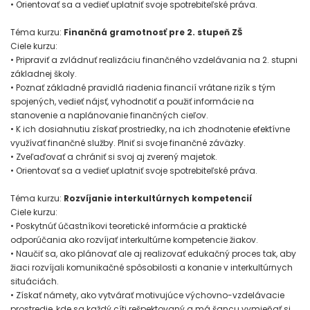
• Orientovať sa a vedieť uplatniť svoje spotrebiteľské práva.
Téma kurzu:
Finančná gramotnosť pre 2. stupeň ZŠ
Ciele kurzu:
• Pripraviť a zvládnuť realizáciu finančného vzdelávania na 2. stupni
základnej školy.
• Poznať základné pravidlá riadenia financií vrátane rizík s tým
spojených, vedieť nájsť, vyhodnotiť a použiť informácie na
stanovenie a naplánovanie finančných cieľov.
• K ich dosiahnutiu získať prostriedky, na ich zhodnotenie efektívne
využívať finančné služby. Plniť si svoje finančné záväzky.
• Zveľaďovať a chrániť si svoj aj zverený majetok.
• Orientovať sa a vedieť uplatniť svoje spotrebiteľské práva.
Téma kurzu:
Rozvíjanie interkultúrnych kompetencií
Ciele kurzu:
• Poskytnúť účastníkovi teoretické informácie a praktické
odporúčania ako rozvíjať interkultúrne kompetencie žiakov.
• Naučiť sa, ako plánovať ale aj realizovať edukačný proces tak, aby
žiaci rozvíjali komunikačné spôsobilosti a konanie v interkultúrnych
situáciách.
• Získať námety, ako vytvárať motivujúce výchovno-vzdelávacie
prostredie, kde sa každý cíti rešpektovaný a má šancu vymieňať si