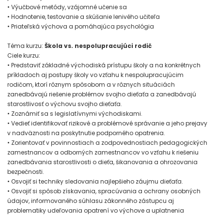
• Výučbové metódy, vzájomné učenie sa
• Hodnotenie, testovanie a skúšanie lenivého učiteľa
• Priateľská výchova a pomáhajúca psychológia
Téma kurzu:
Škola vs. nespolupracujúci rodič
Ciele kurzu:
• Predstaviť základné východiská prístupu školy a na konkrétnych
príkladoch aj postupy školy vo vzťahu k nespolupracujúcim
rodičom, ktorí rôznym spôsobom a v rôznych situáciách
zanedbávajú riešenie problémov svojho dieťaťa a zanedbávajú
starostlivosť o výchovu svojho dieťaťa.
• Zoznámiť sa s legislatívnymi východiskami.
• Vedieť identifikovať rizikové a problémové správanie a jeho prejavy
v nadväznosti na poskytnutie podporného opatrenia.
• Zorientovať v povinnostiach a zodpovednostiach pedagogických
zamestnancov a odborných zamestnancov vo vzťahu k riešeniu
zanedbávania starostlivosti o dieťa, šikanovania a ohrozovania
bezpečnosti.
• Osvojiť si techniky sledovania najlepšieho záujmu dieťaťa.
• Osvojiť si spôsob získavania, spracúvania a ochrany osobných
údajov, informovaného súhlasu zákonného zástupcu aj
problematiky udeľovania opatrení vo výchove a uplatnenia