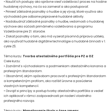
• Naučiť ich postupy ako správne viesť vzdelávací proces na hodine
hudobnej výchovy, na čo sa zamerať a ako postupovať.
• Priniesť základné poznatky o hudbe a jej vývoji, ktoré využíva ako
východiská pre odborne pripravené hudobné aktivity.
• Nadobudnúť základné poznatky o hudbe, vedomosti o hudobnej
výchove ako súčasti primárneho vzdelávania a programu
Vzdelávanie pre 21. storočie.
• Získať poznatky o tom, ako má vyzerať písomná príprava učiteła,
ako využívať hudobné digitálne technológie a hudobné činnosti v 1.
cykle ZŠ.
Téma kurzu:
Tvorba atestačného portfólia pre PZ a OZ
Ciele kurzu:
• Zoznámiť s východiskami a podmienkam atestačného konania a
profesijným štandardom.
• Oboznámiť, akým spôsobom pracovať s profesijným štandardom
a kompetenčným profilom, ako rozlíšiť úrovne a posúdenie
vlastných kompetencií.
• Osvojiť si princípy a postup tvorby atestačného portfólia a vedieť
ich aplikovať v rámci zodpovednosti pri riadení vlastného
profesijného rozvoja.
Téma kurzu:
Manažovanie školy v čase zmeny