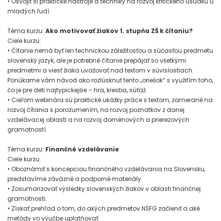
• Osvojiť si praktické nástroje a techniky na rozvoj kritického úsudku u
mladých ľudí.
Téma kurzu:
Ako motivovať žiakov 1. stupňa ZŠ k čítaniu?
Ciele kurzu:
• Čítanie nemá byť len technickou záležitosťou a súčasťou predmetu
slovenský jazyk, ale je potrebné čítanie prepájať so všetkými
predmetmi a viesť žiaka uvažovať nad textom v súvislostiach.
Ponúkame vám návod ako rozlúsknuť tento „oriešok“ s využitím toho,
čo je pre deti najtypickejšie – hra, kresba, súťaž.
• Cieľom webinára sú praktické ukážky práce s textom, zamerané na
rozvoj čítania s porozumením, na rozvoj poznatkov z danej
vzdelávacej oblasti a na rozvoj doménových a prierezových
gramotností.
Téma kurzu:
Finančné vzdelávanie
Ciele kurzu:
• Oboznámiť s koncepciou finančného vzdelávania na Slovensku,
predstavíme záväzné a podporné materiály.
• Zosumarizovať výsledky slovenských žiakov v oblasti finančnej
gramotnosti.
• Získať prehľad o tom, do akých predmetov NŠFG začleniť a aké
metódy vo výučbe uplatňovať.