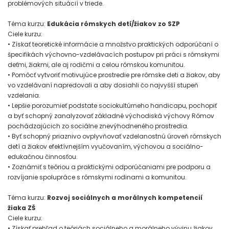
problémových situácií v triede.
Téma kurzu:
Edukácia rómskych detí/žiakov zo SZP
Ciele kurzu:
• Získať teoretické informácie a množstvo praktických odporúčaní o
špecifikách výchovno-vzdelávacích postupov pri práci s rómskymi
deťmi, žiakmi, ale aj rodičmi a celou rómskou komunitou.
• Pomôcť vytvoriť motivujúce prostredie pre rómske deti a žiakov, aby
vo vzdelávaní napredovali a aby dosiahli čo najvyšší stupeň
vzdelania.
• Lepšie porozumieť podstate sociokultúrneho handicapu, pochopiť
a byť schopný zanalyzovať základné východiská výchovy Rómov
pochádzajúcich zo sociálne znevýhodneného prostredia.
• Byť schopný priaznivo ovplyvňovať vzdelanostnú úroveň rómskych
detí a žiakov efektívnejším vyučovaním, výchovou a sociálno-
edukačnou činnosťou.
• Zoznámiť s teóriou a praktickými odporúčaniami pre podporu a
rozvíjanie spolupráce s rómskymi rodinami a komunitou.
Téma kurzu:
Rozvoj sociálnych a morálnych kompetencií
žiaka ZŠ
Ciele kurzu:
• Získať prehľad o teóriách sociálneho a morálneho vývinu žiakov.