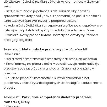
dôležité pre následné rozvíjanie čitateľskej gramotnosti v školskom
veku.
• Zistiť, aké zručnosti je potrebné u detí rozvíjať, aby dokázali
spracovať text, ktorý počuli, aby si zapamätali, čo počuli a dokázali
tento text využiť pre svoj rozvoj (s podporou učiteľa).
• Uvedomiť si dôležité čítania, rozprávania príbehov a rozprávok pre
celkový rozvoj dieťaťa ako po fyzickej tak aj psychickej stránke.
• Praktické ukážky práce s textom i námety na aktivity využiteľné v
pedagogickej praxi.
Téma kurzu:
Matematické predstavy pre učiteľov MŠ
Ciele kurzu:
• Pedieť rozvíjať matematické predstavy detí predškolského veku.
• Získať námety na prácu s deťmi v oblasti rozvoja matematických
predstáv, spoznať prácu s kvantitou a námety na orientáciu v
priestore.
• Naučiť sa prepájať „matematiku“ s inými oblasťami a bez
problémov začleniť využitie digitálnych technológií do edukačného
procesu.
Téma kurzu:
Rozvíjanie kompetencií dieťaťa v prostredí
materskej školy
Ciele kurzu: