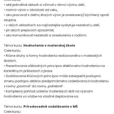
• aké jednotlivé oblasti si všímať v rámci vývinu detí,
• normo-vývin v závislosti od veku,
• ako pracovať s deťmi, ktorých vývin je oneskorený/zrýchlený oproti
skupine,
• v akých oblastiach sa najčastejšie vyskytuje nezrelosť u detí,
• pri akých prejavoch spozornieť,
• ako komunikovať nezrelosti a oneskorenia s rodičmi.
Téma kurzu:
Hodnotenie v materskej škole
Ciele kurzu:
• Rôzne druhy a formy hodnotenia realizovaného v materských
školách.
• Prezentovanie základných princípov efektívneho hodnotenia na
konkrétnych príkladoch z praxe.
• Dodržiavanie kľúčových princípov môže zabezpečiť postupnú
zmenu postojov aktérov predprimárneho vzdelávania k hodnoteniu
z roviny „povinné“ do roviny „potrebné“.
• Komplexný pohľad učiteľov materských škôl na význam
hodnotenia vo väzbe na vlastné zlepšovanie sa.
Téma kurzu:
Prírodovedné vzdelávanie v MŠ
Ciele kurzu: