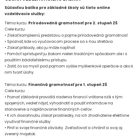
Súčasťou balíka pre základné školy sú tieto online
vzdelávacie služby:
Téma kurzu:
Prírodovedná gramotnosť pre 2. stupeň ZŠ
Ciele kurzu:
• Získať komplexnú predstavu o pojme prírodovedná gramotnosť.
• Spoznať, kde vo vyučovacom procese sa s ňou stretáva.
• Získať príklady, ako ju môže napĺňať.
• Pomôcť sprístupniť ju žiakom nielen tradičným spôsobom ale i s
použitím bádateľskému prístupu.
• Zistiť, čo sa myslí pod pojmom vyššie myšlienkové operácie a ako k
nim tvoriť úlohy.
Téma kurzu:
Finančná gramotnosť pre 1. stupeň ZŠ
Ciele kurzu:
• Poznať základné pravidlá riadenia financií vrátane rizík s tým
spojených, vedieť nájsť, vyhodnotiť a použiť informácie na
stanovenie a naplánovanie finančných cieľov.
• K ich dosiahnutiu získať prostriedky, na ich zhodnotenie efektívne
využívať finančné služby.
• Plniť si svoje finančné záväzky. Zveľaďovať a chrániť si svoj aj
zverený majetok.