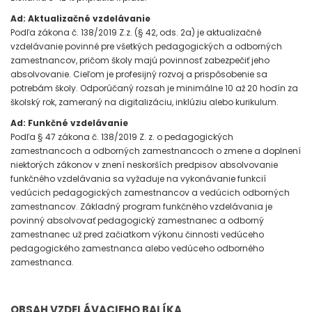
Ad: Aktualizačné vzdelávanie
Podľa zákona č. 138/2019 Z.z. (§ 42, ods. 2a) je aktualizačné
vzdelávanie povinné pre všetkých pedagogických a odborných
zamestnancov, pričom školy majú povinnosť zabezpečiť jeho
absolvovanie. Cieľom je profesijný rozvoj a prispôsobenie sa
potrebám školy. Odporúčaný rozsah je minimálne 10 až 20 hodín za
školský rok, zameraný na digitalizáciu, inklúziu alebo kurikulum.
Ad: Funkčné vzdelávanie
Podľa § 47 zákona č. 138/2019 Z. z. o pedagogických
zamestnancoch a odborných zamestnancoch o zmene a doplnení
niektorých zákonov v znení neskorších predpisov absolvovanie
funkčného vzdelávania sa vyžaduje na vykonávanie funkcií
vedúcich pedagogických zamestnancov a vedúcich odborných
zamestnancov. Základný program funkčného vzdelávania je
povinný absolvovať pedagogický zamestnanec a odborný
zamestnanec už pred začiatkom výkonu činnosti vedúceho
pedagogického zamestnanca alebo vedúceho odborného
zamestnanca.
OBSAH VZDELÁVACIEHO BALÍKA