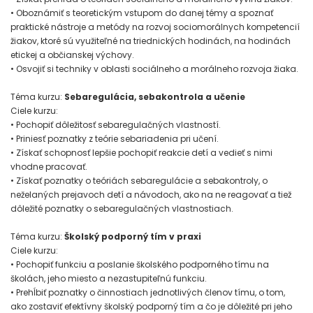
• Oboznámiť s teoretickým vstupom do danej témy a spoznať
praktické nástroje a metódy na rozvoj sociomorálnych kompetencií
žiakov, ktoré sú využiteľné na triednických hodinách, na hodinách
etickej a občianskej výchovy.
• Osvojiť si techniky v oblasti sociálneho a morálneho rozvoja žiaka.
Téma kurzu:
Sebaregulácia, sebakontrola a učenie
Ciele kurzu:
• Pochopiť dôležitosť sebaregulačných vlastností.
• Priniesť poznatky z teórie sebariadenia pri učení.
• Získať schopnosť lepšie pochopiť reakcie detí a vedieť s nimi
vhodne pracovať.
• Získať poznatky o teóriách sebaregulácie a sebakontroly, o
neželaných prejavoch detí a návodoch, ako na ne reagovať a tiež
dôležité poznatky o sebaregulačných vlastnostiach.
Téma kurzu:
Školský podporný tím v praxi
Ciele kurzu:
• Pochopiť funkciu a poslanie školského podporného tímu na
školách, jeho miesto a nezastupiteľnú funkciu.
• Prehĺbiť poznatky o činnostiach jednotlivých členov tímu, o tom,
ako zostaviť efektívny školský podporný tím a čo je dôležité pri jeho