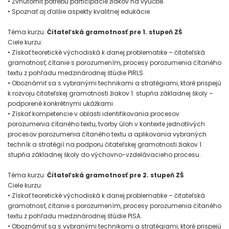
• Zvnútorniť potrebu participácie žiakov na výučbe.
• Spoznať aj ďalšie aspekty kvalitnej edukácie.
Téma kurzu:
Čitateľská gramotnosť pre 1. stupeň ZŠ
Ciele kurzu:
• Získať teoretické východiská k danej problematike – čitateľská
gramotnosť, čítanie s porozumením, procesy porozumenia čítaného
textu z pohľadu medzinárodnej štúdie PIRLS.
• Oboznámiť sa s vybranými technikami a stratégiami, ktoré prispejú
k rozvoju čitateľskej gramotnosti žiakov 1. stupňa základnej školy –
podporené konkrétnymi ukážkami.
• Získať kompetencie v oblasti identifikovania procesov
porozumenia čítaného textu, tvorby úloh v kontexte jednotlivých
procesov porozumenia čítaného textu a aplikovania vybraných
techník a stratégií na podporu čitateľskej gramotnosti žiakov 1.
stupňa základnej školy do výchovno-vzdelávacieho procesu.
Téma kurzu:
Čitateľská gramotnosť pre 2. stupeň ZŠ
Ciele kurzu:
• Získať teoretické východiská k danej problematike – čitateľská
gramotnosť, čítanie s porozumením, procesy porozumenia čítaného
textu z pohľadu medzinárodnej štúdie PISA.
• Oboznámiť sa s vybranými technikami a stratégiami, ktoré prispejú