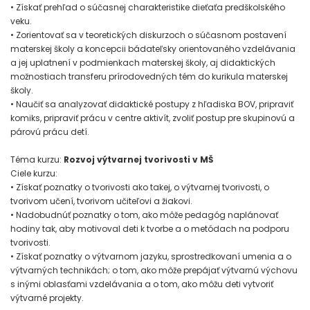
• Získať prehľad o súčasnej charakteristike dieťaťa predškolského
veku.
• Zorientovať sa v teoretických diskurzoch o súčasnom postavení
materskej školy a koncepcii bádateľsky orientovaného vzdelávania
a jej uplatnení v podmienkach materskej školy, aj didaktických
možnostiach transferu prírodovedných tém do kurikula materskej
školy.
• Naučiť sa analyzovať didaktické postupy z hľadiska BOV, pripraviť
komiks, pripraviť prácu v centre aktivít, zvoliť postup pre skupinovú a
párovú prácu detí.
Téma kurzu:
Rozvoj výtvarnej tvorivosti v MŠ
Ciele kurzu:
• Získať poznatky o tvorivosti ako takej, o výtvarnej tvorivosti, o
tvorivom učení, tvorivom učiteľovi a žiakovi.
• Nadobudnúť poznatky o tom, ako môže pedagóg naplánovať
hodiny tak, aby motivoval deti k tvorbe a o metódach na podporu
tvorivosti.
• Získať poznatky o výtvarnom jazyku, sprostredkovaní umenia a o
výtvarných technikách; o tom, ako môže prepájať výtvarnú výchovu
s inými oblasťami vzdelávania a o tom, ako môžu deti vytvoriť
výtvarné projekty.