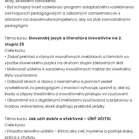
školy, školského zariadenia.
• Byť schopný tvoriť vzdelávací program adaptačného vzdelávania
začínajúcich pedagogických a odborných zamestnancov s
dôrazom na dosiahnutie kompetencií, aby sa stali samostatnými
pedagógmi.
Téma kurzu:
Slovenský jazyk a literatúra inovatívne na 2.
stupni ZŠ
Ciele kurzu:
• Získať prehľad o rôznych inovatívnych metódach a formách vo
výučbe slovenského jazyka na druhom stupni základných škôl.
• Motivovať učiteľov k zaradeniu inovatívnych metód do vlastného
štýlu vyučovania.
• Odbúrať strach a obavy z neznámeho a pomôcť vedieť
vyselektovať, čo pedagógom z inovácií vyhovuje, ujasniť si, aké sú
klady a zápory tradičného a inovatívneho prístupu vo vyučovaní.
• Oboznámiť sa s digitálnymi metódami vyučovania a prípravou a
tvorbou online testov, ktoré dopĺňajú praktické ukážky.
Téma kurzu:
Jak učit dobře a efektivně – LÍNÝ UČITEL
Ciele kurzu:
• Filozofia lenivého učiteľa – klíma ako cieľ, myslenie a postoje žiaka,
práca s chybou