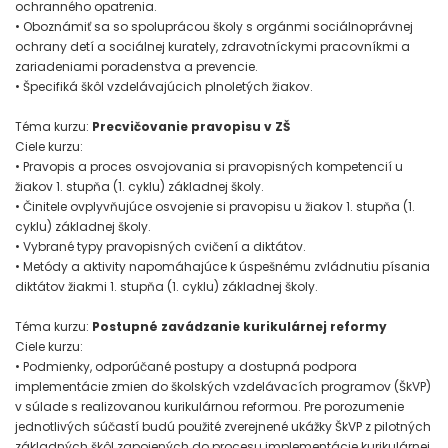
ochranného opatrenia.
• Oboznámiť sa so spoluprácou školy s orgánmi sociálnoprávnej
ochrany detí a sociálnej kurately, zdravotníckymi pracovníkmi a
zariadeniami poradenstva a prevencie.
• Špecifiká škôl vzdelávajúcich plnoletých žiakov.
Téma kurzu:
Precvičovanie pravopisu v ZŠ
Ciele kurzu:
• Pravopis a proces osvojovania si pravopisných kompetencií u
žiakov 1. stupňa (1. cyklu) základnej školy.
• Činitele ovplyvňujúce osvojenie si pravopisu u žiakov 1. stupňa (1.
cyklu) základnej školy.
• Vybrané typy pravopisných cvičení a diktátov.
• Metódy a aktivity napomáhajúce k úspešnému zvládnutiu písania
diktátov žiakmi 1. stupňa (1. cyklu) základnej školy.
Téma kurzu:
Postupné zavádzanie kurikulárnej reformy
Ciele kurzu:
• Podmienky, odporúčané postupy a dostupná podpora
implementácie zmien do školských vzdelávacích programov (ŠkVP)
v súlade s realizovanou kurikulárnou reformou. Pre porozumenie
jednotlivých súčastí budú použité zverejnené ukážky ŠkVP z pilotných
základných škôl zapojených do procesu implementácie kurikulárnej