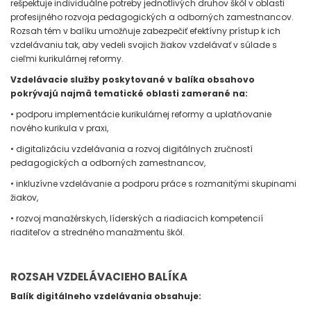
rešpektuje individuálne potreby jednotlivých druhov škôl v oblasti
profesijného rozvoja pedagogických a odborných zamestnancov.
Rozsah tém v balíku umožňuje zabezpečiť efektívny prístup k ich
vzdelávaniu tak, aby vedeli svojich žiakov vzdelávať v súlade s
cieľmi kurikulárnej reformy.
Vzdelávacie služby poskytované v balíka obsahovo
pokrývajú najmä tematické oblasti zamerané na:
• podporu implementácie kurikulárnej reformy a uplatňovanie
nového kurikula v praxi,
• digitalizáciu vzdelávania a rozvoj digitálnych zručností
pedagogických a odborných zamestnancov,
• inkluzívne vzdelávanie a podporu práce s rozmanitými skupinami
žiakov,
• rozvoj manažérskych, líderských a riadiacich kompetencií
riaditeľov a stredného manažmentu škôl.
ROZSAH VZDELÁVACIEHO BALÍKA
Balík digitálneho vzdelávania obsahuje: