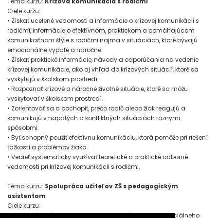
Téma kurzu:
Krízová komunikácia s rodičmi
Ciele kurzu:
• Získať ucelené vedomosti a informácie o krízovej komunikácii s
rodičmi, informácie o efektívnom, praktickom a pomáhajúcom
komunikačnom štýle s rodičmi najmä v situáciách, ktoré bývajú
emocionálne vypäté a náročné.
• Získať praktické informácie, návody a odporúčania na vedenie
krízovej komunikácie, ako aj vhľad do krízových situácií, ktoré sa
vyskytujú v školskom prostredí.
• Rozpoznať krízové a náročné životné situácie, ktoré sa môžu
vyskytovať v školskom prostredí.
• Zorientovať sa a pochopiť, prečo rodič alebo žiak reagujú a
komunikujú v napätých a konfliktných situáciách rôznymi
spôsobmi.
• Byť schopný použiť efektívnu komunikáciu, ktorá pomôže pri riešení
ťažkostí a problémov žiaka.
• Vedieť systematicky využívať teoretické a praktické odborné
vedomosti pri krízovej komunikácii s rodičmi.
Téma kurzu:
Spolupráca učiteľov ZŠ s pedagogickým
asistentom
Ciele kurzu:
• Pochopiť systém fungovania a spolupráce učiteľa, špeciálneho