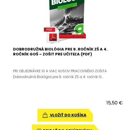
DOBRODRUŽNÁ BIOLÓGIA PRE 9. ROČNÍK ZŠ A 4.
ROČNÍK GOŠ – ZOŠIT PRE UČITEĽA (PDF)
PRI OBJEDNÁVKE 10 A VIAC KUSOV PRACOVNÉHO ZOŠITA
Dobrodružná Biológia pre 9. ročník ZŠ a 4. ročník G..
15,50 €
VLOŽIŤ DO KOŠÍKA