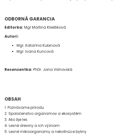
ODBORNÁ GARANCIA
Editorka:
Mgr Martina Klieštiková
Autori:
Mgr. Katarína Kubinová
Mgr. Ivana Kuncová
Recenzentka:
PhDr. Jana Višňovská
OBSAH
1. Poznávame prírodu
2. Spoločenstvo organizmov a ekosystém
3. Ako žije les
4. Lesné dreviny a ich význam
5. Lesné mikroorganizmy a nekvitnúce byliny