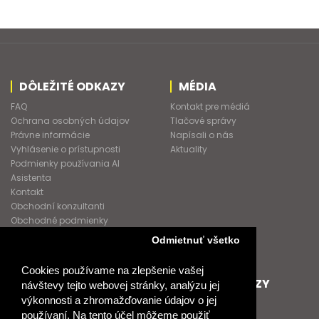
DÔLEŽITÉ ODKAZY
MÉDIA
FAQ
Kontakt pre médiá
Ochrana osobných údajov
Tlačové správy
Právne informácie
Napísali o nás
Vyhlásenie o prístupnosti
Aktuality
Podmienky používania AI
Asistenta
Kontakt
Obchodní konzultanti
Obchodné podmienky
Nové heslo
Odmietnuť všetko
GDPR
Cookies používame na zlepšenie vašej
SPOLUPRACUJEME
ĎALŠIE ODKAZY
návštevy tejto webovej stránky, analýzu jej
výkonnosti a zhromažďovanie údajov o jej
Podporujeme
O Raabe
používaní. Na tento účel môžeme použiť
Naše projekty
O Klett