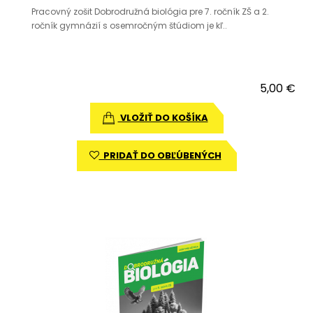
Pracovný zošit Dobrodružná biológia pre 7. ročník ZŠ a 2.
ročník gymnázií s osemročným štúdiom je kľ..
5,00 €
VLOŽIŤ DO KOŠÍKA
PRIDAŤ DO OBĽÚBENÝCH