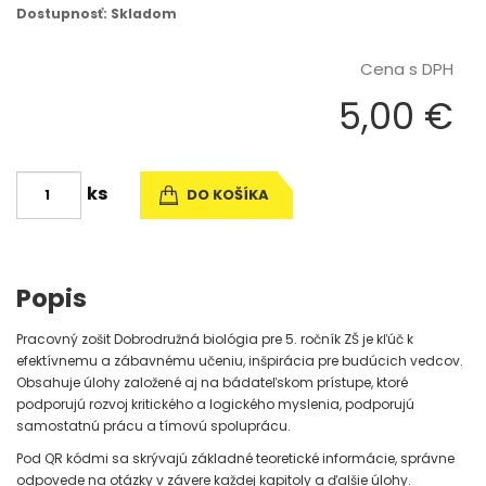
Dostupnosť: Skladom
Cena s DPH
5,00 €
ks
DO KOŠÍKA
Popis
Pracovný zošit Dobrodružná biológia pre 5. ročník ZŠ je kľúč k
efektívnemu a zábavnému učeniu, inšpirácia pre budúcich vedcov.
Obsahuje úlohy založené aj na bádateľskom prístupe, ktoré
podporujú rozvoj kritického a logického myslenia, podporujú
samostatnú prácu a tímovú spoluprácu.
Pod QR kódmi sa skrývajú základné teoretické informácie, správne
odpovede na otázky v závere každej kapitoly a ďalšie úlohy.