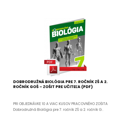
DOBRODRUŽNÁ BIOLÓGIA PRE 7. ROČNÍK ZŠ A 2.
ROČNÍK GOŠ – ZOŠIT PRE UČITEĽA (PDF)
PRI OBJEDNÁVKE 10 A VIAC KUSOV PRACOVNÉHO ZOŠITA
Dobrodružná Biológia pre 7. ročník ZŠ a 2. ročník G..