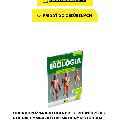
PRIDAŤ DO OBĽÚBENÝCH
DOBRODRUŽNÁ BIOLÓGIA PRE 7. ROČNÍK ZŠ A 2.
ROČNÍK GYMNÁZIÍ S OSEMROČNÝM ŠTÚDIOM