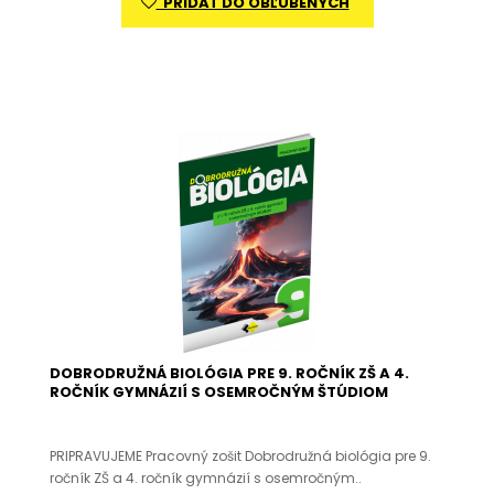
PRIDAŤ DO OBĽÚBENÝCH
DOBRODRUŽNÁ BIOLÓGIA PRE 9. ROČNÍK ZŠ A 4.
ROČNÍK GYMNÁZIÍ S OSEMROČNÝM ŠTÚDIOM
PRIPRAVUJEME Pracovný zošit Dobrodružná biológia pre 9.
ročník ZŠ a 4. ročník gymnázií s osemročným..