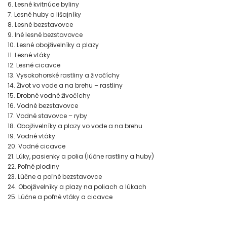
6. Lesné kvitnúce byliny
7. Lesné huby a lišajníky
8. Lesné bezstavovce
9. Iné lesné bezstavovce
10. Lesné obojživelníky a plazy
11. Lesné vtáky
12. Lesné cicavce
13. Vysokohorské rastliny a živočíchy
14. Život vo vode a na brehu – rastliny
15. Drobné vodné živočíchy
16. Vodné bezstavovce
17. Vodné stavovce – ryby
18. Obojživelníky a plazy vo vode a na brehu
19. Vodné vtáky
20. Vodné cicavce
21. Lúky, pasienky a polia (lúčne rastliny a huby)
22. Poľné plodiny
23. Lúčne a poľné bezstavovce
24. Obojživelníky a plazy na poliach a lúkach
25. Lúčne a poľné vtáky a cicavce