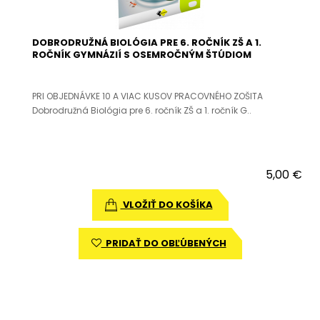
DOBRODRUŽNÁ BIOLÓGIA PRE 6. ROČNÍK ZŠ A 1.
ROČNÍK GYMNÁZIÍ S OSEMROČNÝM ŠTÚDIOM
PRI OBJEDNÁVKE 10 A VIAC KUSOV PRACOVNÉHO ZOŠITA
Dobrodružná Biológia pre 6. ročník ZŠ a 1. ročník G..
5,00 €
VLOŽIŤ DO KOŠÍKA
PRIDAŤ DO OBĽÚBENÝCH