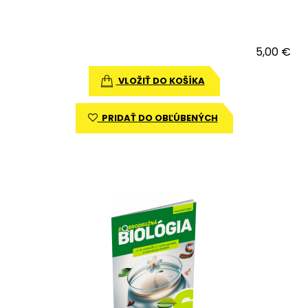
5,00 €
VLOŽIŤ DO KOŠÍKA
PRIDAŤ DO OBĽÚBENÝCH