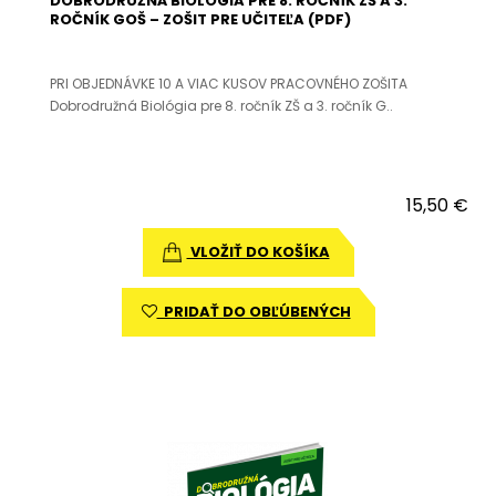
DOBRODRUŽNÁ BIOLÓGIA PRE 8. ROČNÍK ZŠ A 3.
ROČNÍK GOŠ – ZOŠIT PRE UČITEĽA (PDF)
PRI OBJEDNÁVKE 10 A VIAC KUSOV PRACOVNÉHO ZOŠITA
Dobrodružná Biológia pre 8. ročník ZŠ a 3. ročník G..
15,50 €
VLOŽIŤ DO KOŠÍKA
PRIDAŤ DO OBĽÚBENÝCH