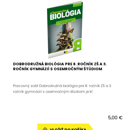
DOBRODRUŽNÁ BIOLÓGIA PRE 8. ROČNÍK ZŠ A 3.
ROČNÍK GYMNÁZIÍ S OSEMROČNÝM ŠTÚDIOM
Pracovný zošit Dobrodružná biológia pre 8. ročník ZŠ a 3.
ročník gymnázií s osemročným štúdiom je kľ..
5,00 €
VLOŽIŤ DO KOŠÍKA