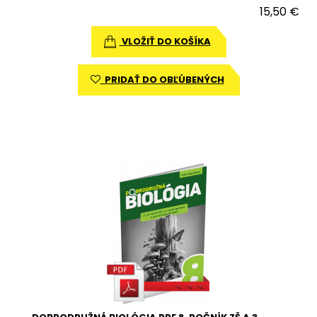
15,50 €
VLOŽIŤ DO KOŠÍKA
PRIDAŤ DO OBĽÚBENÝCH