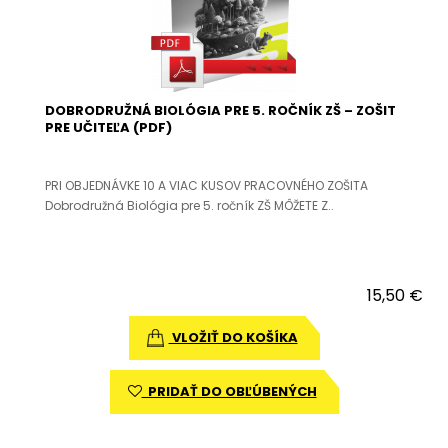
DOBRODRUŽNÁ BIOLÓGIA PRE 5. ROČNÍK ZŠ – ZOŠIT
PRE UČITEĽA (PDF)
PRI OBJEDNÁVKE 10 A VIAC KUSOV PRACOVNÉHO ZOŠITA
Dobrodružná Biológia pre 5. ročník ZŠ MÔŽETE Z..
15,50 €
VLOŽIŤ DO KOŠÍKA
PRIDAŤ DO OBĽÚBENÝCH