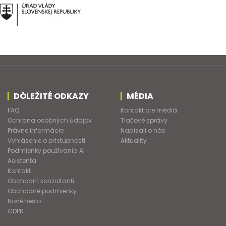
DÔLEŽITÉ ODKAZY
MÉDIA
FAQ
Kontakt pre médiá
Ochrana osobných údajov
Tlačové správy
Právne informácie
Napísali o nás
Vyhlásenie o prístupnosti
Aktuality
Podmienky používania AI
Asistenta
Kontakt
Obchodní konzultanti
Obchodné podmienky
Nové heslo
GDPR