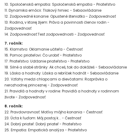
10. Spoločenská empatia: Spoločenská empatia - Priateľstvo
11. Dynamika emócii: Tlakový hrniec - Sebaovládanie
12. Zodpovedné konanie: Opustené šteniatko - Zodpovednosť
13. Rodina, v ktorej žijem: Práva a povinnosti členov rodin -
Zodpovednosť
14. Zodpovednosť:Test zodpovednosti - Zodpovednosť
7. ročník:
15. Klamstvo: Oklamanie učiteľa - Čestnosť
16. Pomoc priateľovi: Čo urobiť - Priateľstvo
17. Priateľstvo: Udržanie priateľstva - Priateľstvo
18. Silné a slabé stránky: Ak chceš, tak do dokážeš - Sebaovládanie
19. Láska a hodnoty: Láska a rebríček hodnôt - Sebaovládanie
20. Vzťahy medzi chlapcami a dievčatami: Rozprávka o
nerozhodnej princeznej - Zodpovednosť
21. Pravidlá a hodnoty v rodine: Pravidlá a hodnoty v rodinnom
živote - Zodpovednosť
8. ročník:
22. Pravdovravnosť: Motívy môjho konania - Čestnosť
23. Úcta k ľuďom: Môj postoj k... - Čestnosť
24. Dobrý priateľ: Dobrý priateľ - Priateľstvo
25. Empatia: Empatická analýza - Priateľstvo