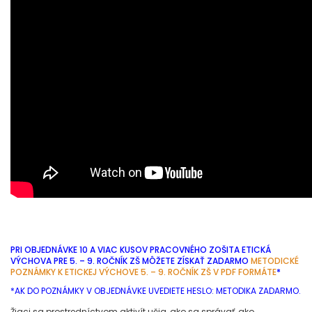
PRI OBJEDNÁVKE 10 A VIAC KUSOV PRACOVNÉHO ZOŠITA ETICKÁ
VÝCHOVA PRE 5. – 9. ROČNÍK ZŠ MÔŽETE ZÍSKAŤ ZADARMO
METODICKÉ
POZNÁMKY K ETICKEJ VÝCHOVE 5. – 9. ROČNÍK ZŠ V PDF FORMÁTE
*
*AK DO POZNÁMKY V OBJEDNÁVKE UVEDIETE HESLO: METODIKA ZADARMO.
Žiaci sa prostredníctvom aktivít učia, ako sa správať, ako