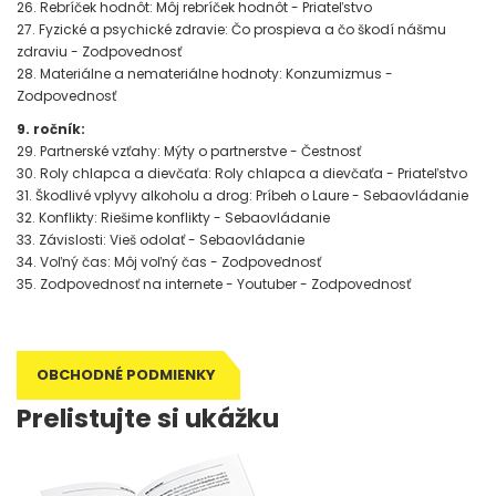
26. Rebríček hodnôt: Môj rebríček hodnôt - Priateľstvo
27. Fyzické a psychické zdravie: Čo prospieva a čo škodí nášmu
zdraviu - Zodpovednosť
28. Materiálne a nemateriálne hodnoty: Konzumizmus -
Zodpovednosť
9. ročník:
29. Partnerské vzťahy: Mýty o partnerstve - Čestnosť
30. Roly chlapca a dievčaťa: Roly chlapca a dievčaťa - Priateľstvo
31. Škodlivé vplyvy alkoholu a drog: Príbeh o Laure - Sebaovládanie
32. Konflikty: Riešime konflikty - Sebaovládanie
33. Závislosti: Vieš odolať - Sebaovládanie
34. Voľný čas: Môj voľný čas - Zodpovednosť
35. Zodpovednosť na internete - Youtuber - Zodpovednosť
OBCHODNÉ PODMIENKY
Prelistujte si ukážku