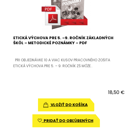
ETICKÁ VÝCHOVA PRE 5. –9. ROČNÍK ZÁKLADNÝCH
ŠKÔL – METODICKÉ POZNÁMKY – PDF
PRI OBJEDNÁVKE 10 A VIAC KUSOV PRACOVNÉHO ZOŠITA
ETICKÁ VÝCHOVA PRE 5. – 9. ROČNÍK ZŠ MÔŽE..
18,50 €
VLOŽIŤ DO KOŠÍKA
PRIDAŤ DO OBĽÚBENÝCH