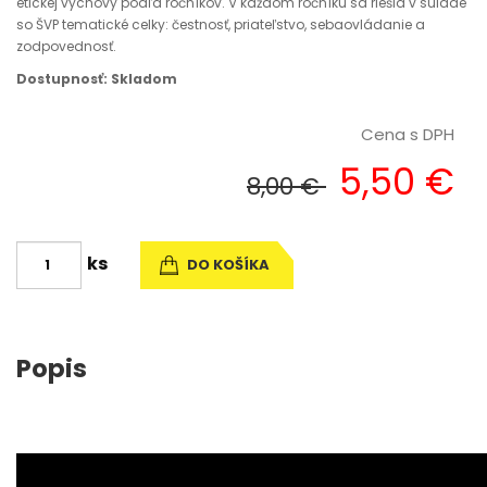
etickej výchovy podľa ročníkov. V každom ročníku sa riešia v súlade
so ŠVP tematické celky: čestnosť, priateľstvo, sebaovládanie a
zodpovednosť.
Dostupnosť: Skladom
Cena s DPH
5,50 €
8,00 €
ks
DO KOŠÍKA
Popis