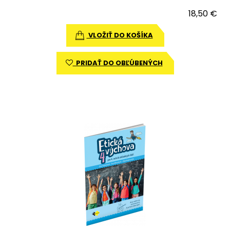
18,50 €
VLOŽIŤ DO KOŠÍKA
PRIDAŤ DO OBĽÚBENÝCH