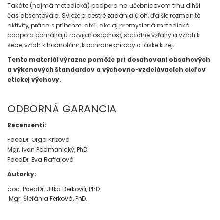
Takáto (najmä metodická) podpora na učebnicovom trhu dlhší
čas absentovala. Svieže a pestré zadania úloh, ďalšie rozmanité
aktivity, práca s príbehmi atď., ako aj premyslená metodická
podpora pomáhajú rozvíjať osobnosť, sociálne vzťahy a vzťah k
sebe, vzťah k hodnotám, k ochrane prírody a láske k nej.
Tento materiál výrazne pomôže pri dosahovaní obsahových
a výkonových štandardov a výchovno-vzdelávacích cieľov
etickej výchovy.
ODBORNÁ GARANCIA
Recenzenti:
PaedDr. Oľga Krížová
Mgr. Ivan Podmanický, PhD.
PaedDr. Eva Raffajová
Autorky:
doc. PaedDr. Jitka Derková, PhD.
Mgr. Štefánia Ferková, PhD.