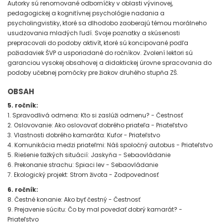
Autorky sú renomované odborníčky v oblasti vývinovej,
pedagogickej a kognitívnej psychológie nadania a
psycholingvistiky, ktoré sa dlhodobo zaoberajú témou morálneho
usudzovania mladých ľudí. Svoje poznatky a skúsenosti
prepracovali do podoby aktivít, ktoré sú koncipované podľa
požiadaviek ŠVP a usporiadané do ročníkov. Zvolení lektori sú
garanciou vysokej obsahovej a didaktickej úrovne spracovania do
podoby učebnej pomôcky pre žiakov druhého stupňa ZŠ.
OBSAH
5. ročník:
1. Spravodlivá odmena: Kto si zaslúži odmenu? - Čestnosť
2. Oslovovanie: Ako oslovovať dobrého priateľa - Priateľstvo
3. Vlastnosti dobrého kamaráta: Kufor - Priateľstvo
4. Komunikácia medzi priateľmi: Náš spoločný autobus - Priateľstvo
5. Riešenie ťažkých situácií: Jaskyňa - Sebaovládanie
6. Prekonanie strachu: Spiaci lev - Sebaovládanie
7. Ekologický projekt: Strom života - Zodpovednosť
6. ročník:
8. Čestné konanie: Ako byť čestný - Čestnosť
9. Prejavenie súcitu: Čo by mal povedať dobrý kamarát? -
Priateľstvo