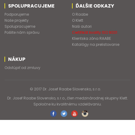
SPOLUPRACUJEME
ĎALŠIE ODKAZY
Podporujeme
O Raabe
Naše projekty
O Klett
Spolupracujeme
Naši autori
Pošlite nám správu
Certifikát kvality ISO 9001
Klientska zóna RAABE
Katalógy na prelistovanie
NÁKUP
Odstúpiť od zmluvy
© 2017 Dr. Josef Raabe Slovensko, s.r.o.
Dr. Josef Raabe Slovensko, s.r.o., člen medzinárodnej skupiny Klett.
Spoločne ku kvalitnému vzdelávaniu.