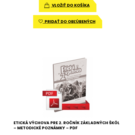
VLOŽIŤ DO KOŠÍKA
PRIDAŤ DO OBĽÚBENÝCH
ETICKÁ VÝCHOVA PRE 2. ROČNÍK ZÁKLADNÝCH ŠKÔL
– METODICKÉ POZNÁMKY – PDF