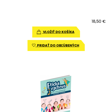
18,50 €
VLOŽIŤ DO KOŠÍKA
PRIDAŤ DO OBĽÚBENÝCH