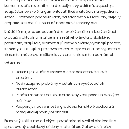
komunikovať s rovesníkmi a dospelými, vyjadriť názor, postoje,
zaujať stanovisko či argumentovať. Riešia situácie na vyjadrenie
emócií v rôznych podmienkach, na zachovanie sebaúcty, prejavy
empatie, zostavujú si vlastné hodnotové rebríčky atď.
Každá téma je rozpracovaná do niekoľkých úloh, v ktorých žiaci
pracujú s aktuálnymi príbehmi z reálneho života a školského
prostredia, hrajú role, dramatizujú rôzne situácie, vyrábajú postery,
schémy, diskutujú. V pracovnom zošite je priestor aj na vyjadrenie
vlastných názorov, myšlienok, vytvorenie vlastných poznámok.
VÝHODY:
Reflektuje aktuálne školské a celospoločenské etické
problémy.
Nadväzuje na problémy v ostatných vyučovacích
predmetoch.
Prináša možnosť používať pracovný zošit počas niekoľkých
ročníkov.
Podporuje nadväznosť a gradáciu tém, ktoré podporujú
rozvoj etickej roviny osobnosti.
Pracovný zošit s metodickými poznámkami vznikol ako kvalitne
spracovaný doplnkový učebný materiál pre žiakov a učiteľov.