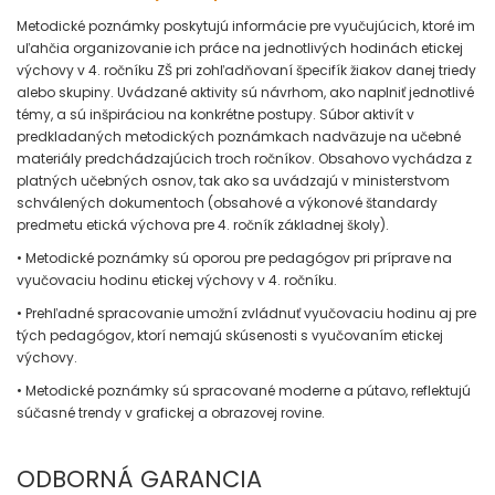
Metodické poznámky poskytujú informácie pre vyučujúcich, ktoré im
uľahčia organizovanie ich práce na jednotlivých hodinách etickej
výchovy v 4. ročníku ZŠ pri zohľadňovaní špecifík žiakov danej triedy
alebo skupiny. Uvádzané aktivity sú návrhom, ako naplniť jednotlivé
témy, a sú inšpiráciou na konkrétne postupy. Súbor aktivít v
predkladaných metodických poznámkach nadväzuje na učebné
materiály predchádzajúcich troch ročníkov. Obsahovo vychádza z
platných učebných osnov, tak ako sa uvádzajú v ministerstvom
schválených dokumentoch (obsahové a výkonové štandardy
predmetu etická výchova pre 4. ročník základnej školy).
• Metodické poznámky sú oporou pre pedagógov pri príprave na
vyučovaciu hodinu etickej výchovy v 4. ročníku.
• Prehľadné spracovanie umožní zvládnuť vyučovaciu hodinu aj pre
tých pedagógov, ktorí nemajú skúsenosti s vyučovaním etickej
výchovy.
• Metodické poznámky sú spracované moderne a pútavo, reflektujú
súčasné trendy v grafickej a obrazovej rovine.
ODBORNÁ GARANCIA