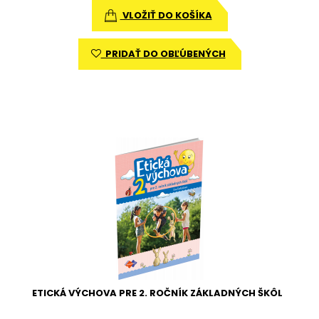
VLOŽIŤ DO KOŠÍKA
PRIDAŤ DO OBĽÚBENÝCH
ETICKÁ VÝCHOVA PRE 2. ROČNÍK ZÁKLADNÝCH ŠKÔL