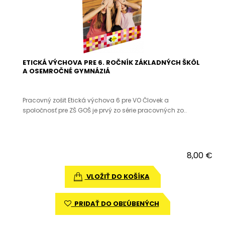
ETICKÁ VÝCHOVA PRE 6. ROČNÍK ZÁKLADNÝCH ŠKÔL
A OSEMROČNÉ GYMNÁZIÁ
Pracovný zošit Etická výchova 6 pre VO Človek a
spoločnosť pre ZŠ GOŠ je prvý zo série pracovných zo..
8,00 €
VLOŽIŤ DO KOŠÍKA
PRIDAŤ DO OBĽÚBENÝCH