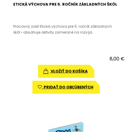
ETICKÁ VÝCHOVA PRE 5. ROČNÍK ZÁKLADNÝCH ŠKÔL
Pracovný zošit Etická výchova pre 5. ročník základných
škôl • obsahuje aktivity zamerané na rozvíja..
8,00 €
VLOŽIŤ DO KOŠÍKA
PRIDAŤ DO OBĽÚBENÝCH