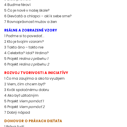
4 Buďme féroví
5 Čo je nové v našej škole?
6 Dievčatá a chlapci – akí k sebe sme?
7 Rovnoprávnosť mužov a žien
REÁLNE A ZOBRAZENÉ VZORY
1 Poďme si to povedať...
2 Kto je tvojím vzorom?
3 Takto áno – takto nie
4 Celebrita? Idol? Hrdina?
5 Projekt
Hrdina z príbehu 1
6 Projekt
Hrdina z príbehu 2
ROZVOJ TVORIVOSTI A INICIATÍVY
1 Čo ma zaujíma a ako to využijem
2 Viem, čím chcem byť?
3 Kvôli spoločnému dobru
4 Ako byť užitočným
5 Projekt
Viem pomôcť 1
6 Projekt
Viem pomôcť 2
7 Dobrý nápad
DOHOVOR O PRÁVACH DIEŤAŤA
1 Práva ľudí