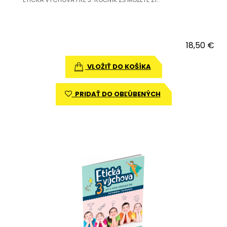
18,50 €
VLOŽIŤ DO KOŠÍKA
PRIDAŤ DO OBĽÚBENÝCH