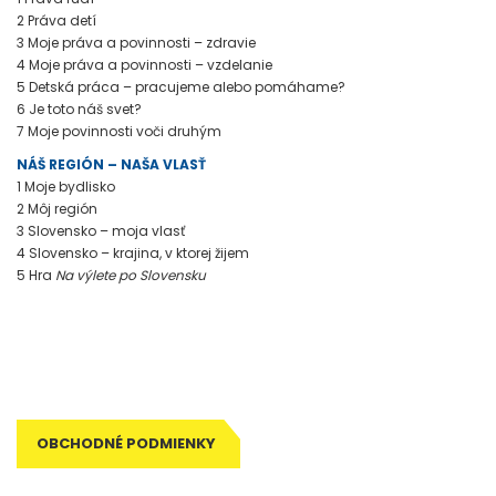
2 Práva detí
3 Moje práva a povinnosti – zdravie
4 Moje práva a povinnosti – vzdelanie
5 Detská práca – pracujeme alebo pomáhame?
6 Je toto náš svet?
7 Moje povinnosti voči druhým
NÁŠ REGIÓN – NAŠA VLASŤ
1 Moje bydlisko
2 Môj región
3 Slovensko – moja vlasť
4 Slovensko – krajina, v ktorej žijem
5 Hra
Na výlete po Slovensku
Tagy: metodická príručka, metodika, metodické poznámky, príručka
pre učiteľa, poznámky pre učiteľa, zošit pre učiteľa, pre učiteľa,
príručka učiteľa, metodika výučby, didaktika
OBCHODNÉ PODMIENKY