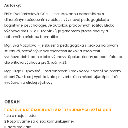
Autorky:
PhDr. Eva Farkašová, CSc. – je erudovanou odborníčkou s
dlhoročným pôsobením v oblasti vývinovej, pedagogickej a
kognitívnej psychológie. Je autorkou pracovných zošitov Etická
výchova pre 1., 2. a 3. ročník ZŠ, je garantom profesionality a
odborného prístupu k tematike.
Mgr. Eva Mozolová – je skúsená pedagogička s praxou na prvom
stupni ZŠ, pozná vývinové osobitosti žiakov a osobitosti
vyučovacích hodín etickej výchovy. Spoluautorsky sa podieľala na
diele Etická výchova pre 3. ročník ZŠ.
Mgr. Oľga Bujnovská – má dlhoročnú prax vo vyučovaní na prvom
stupni ZŠ, z ktorej vychádzala pri tvorbe úloh rešpektujúc špecifiká
vyučovania etickej výchovy.
OBSAH
POSTOJE A SPÔSOBILOSTI V MEDZIĽUDSKÝCH VZŤAHOCH
1 Ja a moja trieda
2 Rozprávame sa alebo komunikujeme?
3 Zlaté pravidlo