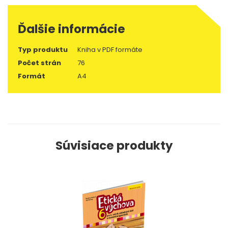
Ďalšie informácie
Typ produktu
Kniha v PDF formáte
Počet strán
76
Formát
A4
Súvisiace produkty