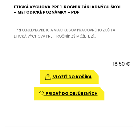
ETICKÁ VÝCHOVA PRE 1. ROČNÍK ZÁKLADNÝCH ŠKÔL
– METODICKÉ POZNÁMKY – PDF
PRI OBJEDNÁVKE 10 A VIAC KUSOV PRACOVNÉHO ZOŠITA
ETICKÁ VÝCHOVA PRE 1. ROČNÍK ZŠ MÔŽETE ZÍ..
18,50 €
VLOŽIŤ DO KOŠÍKA
PRIDAŤ DO OBĽÚBENÝCH