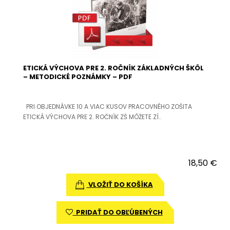
ETICKÁ VÝCHOVA PRE 2. ROČNÍK ZÁKLADNÝCH ŠKÔL
– METODICKÉ POZNÁMKY – PDF
PRI OBJEDNÁVKE 10 A VIAC KUSOV PRACOVNÉHO ZOŠITA
ETICKÁ VÝCHOVA PRE 2. ROČNÍK ZŠ MÔŽETE ZÍ..
18,50 €
VLOŽIŤ DO KOŠÍKA
PRIDAŤ DO OBĽÚBENÝCH