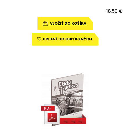
18,50 €
VLOŽIŤ DO KOŠÍKA
PRIDAŤ DO OBĽÚBENÝCH