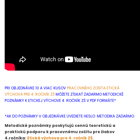
PRI OBJEDNÁVKE 10 A VIAC KUSOV
PRACOVNÉHO ZOŠITA ETICKÁ
VÝCHOVA PRE 4. ROČNÍK ZŠ
MÔŽETE ZÍSKAŤ ZADARMO METODICKÉ
POZNÁMKY K ETICKEJ VÝCHOVE 4. ROČNÍK ZŠ V PDF FORMÁTE*
*AK DO POZNÁMKY V OBJEDNÁVKE UVEDIETE HESLO: METODIKA ZADARMO.
Metodické poznámky poskytujú cennú teoretickú a
praktickú podporu k pracovnému zošitu pre žiakov
4.ročníka:
Etická výchova pre 4. ročník ZŠ.