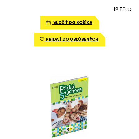
18,50 €
VLOŽIŤ DO KOŠÍKA
PRIDAŤ DO OBĽÚBENÝCH