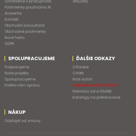
Vyhlásenie o prístupnosti
Aktuality
Podmienky používania AI
Asistenta
Kontakt
Obchodní konzultanti
Obchodné podmienky
Nové heslo
GDPR
SPOLUPRACUJEME
ĎALŠIE ODKAZY
Podporujeme
O Raabe
Naše projekty
O Klett
Spolupracujeme
Naši autori
Pošlite nám správu
Certifikát kvality ISO 9001
Klientska zóna RAABE
Katalógy na prelistovanie
NÁKUP
Odstúpiť od zmluvy