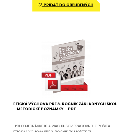
PRIDAŤ DO OBĽÚBENÝCH
ETICKÁ VÝCHOVA PRE 3. ROČNÍK ZÁKLADNÝCH ŠKÔL
– METODICKÉ POZNÁMKY – PDF
PRI OBJEDNÁVKE 10 A VIAC KUSOV PRACOVNÉHO ZOŠITA
ETICKÁ VÝCHOVA PRE 3. ROČNÍK ZŠ MÔŽETE ZÍ..