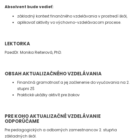
Absolvent bude vedieť:
základný kontext finančného vzdelávania v prostredí škôl,
aplikovať aktivity vo výchovno-vzdelávacom procese.
LEKTORKA
PaedDr. Monika Reiterová, PhD.
OBSAH AKTUALIZAČNÉHO VZDELÁVANIA
Finančná gramotnosť a jej začlenenie do vyučovania na 2.
stupni ZŠ
Praktické ukážky aktivít pre žiakov
PRE KOHO AKTUALIZAČNÉ VZDELÁVANIE
ODPORÚČAME
Pre pedagogických a odborných zamestnancov 2. stupňa
základných škôl.