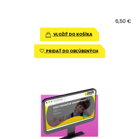
6,50 €
VLOŽIŤ DO KOŠÍKA
PRIDAŤ DO OBĽÚBENÝCH