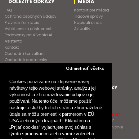
DÔLEŽITÉ ODKAZY
MÉDIA
FAQ
Kontakt pre médiá
Ochrana osobných údajov
Tlačové správy
Právne informácie
Napísali o nás
Vyhlásenie o prístupnosti
Aktuality
Podmienky používania AI
Asistenta
Kontakt
Obchodní konzultanti
Obchodné podmienky
Nové heslo
Odmietnuť všetko
GDPR
Cookies používame na zlepšenie vašej
SPOLUPRACUJEME
ĎALŠIE ODKAZY
návštevy tejto webovej stránky, analýzu jej
výkonnosti a zhromažďovanie údajov o jej
Podporujeme
O Raabe
používaní. Na tento účel môžeme použiť
Naše projekty
O Klett
nástroje a služby tretích strán a zhromaždené
Spolupracujeme
Naši autori
údaje sa môžu preniesť k partnerom v EÚ,
Pošlite nám správu
Certifikát kvality ISO 9001
USA alebo iných krajinách. Kliknutím na
Klientska zóna RAABE
Katalógy na prelistovanie
„Prijať cookies“ vyjadrujete svoj súhlas s
týmto spracovaním alebo vami zvoleného