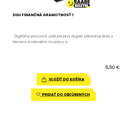
DIGI FINANČNÁ GRAMOTNOSŤ 1
Digitálny pracovný zošit pre prvý stupeň základnej školy s
témami a námetmi na prácu a..
6,50 €
VLOŽIŤ DO KOŠÍKA
PRIDAŤ DO OBĽÚBENÝCH