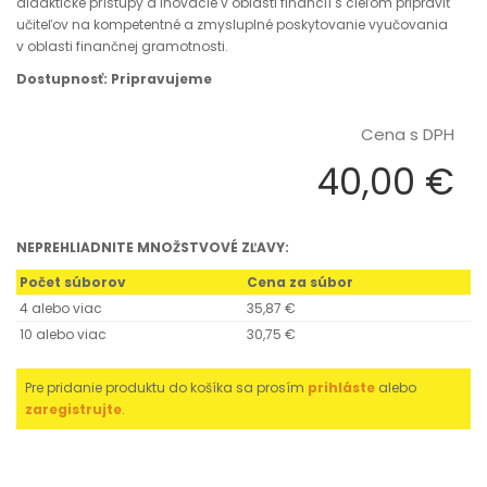
didaktické prístupy a inovácie v oblasti financií s cieľom pripraviť
učiteľov na kompetentné a zmysluplné poskytovanie vyučovania
v oblasti finančnej gramotnosti.
Dostupnosť: Pripravujeme
Cena s DPH
40,00 €
NEPREHLIADNITE MNOŽSTVOVÉ ZĽAVY:
Počet súborov
Cena za súbor
4 alebo viac
35,87 €
10 alebo viac
30,75 €
Pre pridanie produktu do košíka sa prosím
prihláste
alebo
zaregistrujte
.