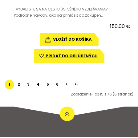
VYDALI STE SA NA CESTU ÚSPEŠNÉHO VZDELÁVANIA?
Podrobné návody, ako sa prihlásiť do zakúpen..
150,00 €
VLOŽIŤ DO KOŠÍKA
PRIDAŤ DO OBĽÚBENÝCH
2
3
4
5
6
>
>|
1
Zobrazenie 1 až 15 z 76 (6 stránok)