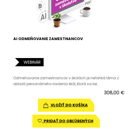
AI ODMEŇOVANIE ZAMESTNANCOV
WEBINÁR
Odmeňovanie zamestnancov v školách je neľahká téma z
oblasti personálneho riadenia škôl, ktorá sa be..
308,00 €
VLOŽIŤ DO KOŠÍKA
PRIDAŤ DO OBĽÚBENÝCH