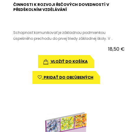
ČINNOSTI K ROZVOJI ŘEČOVÝCH DOVEDNOSTÍ V
PŘEDŠKOLNÍM VZDĚLÁVÁNÍ
Schopnosť komunikovať je základnou podmienkou
úspešného prechodu do prvej triedy základnej školy. V ..
18,50 €
VLOŽIŤ DO KOŠÍKA
PRIDAŤ DO OBĽÚBENÝCH