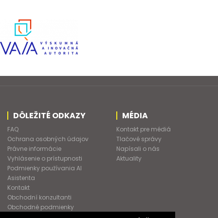
DÔLEŽITÉ ODKAZY
MÉDIA
FAQ
Kontakt pre médiá
Ochrana osobných údajov
Tlačové správy
Právne informácie
Napísali o nás
Vyhlásenie o prístupnosti
Aktuality
Podmienky používania AI
Asistenta
Kontakt
Obchodní konzultanti
Obchodné podmienky
Nové heslo