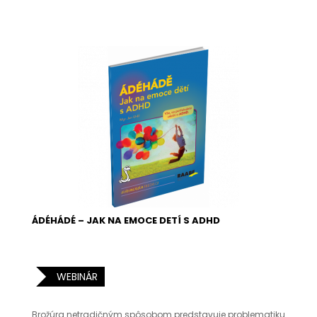
ÁDÉHÁDÉ – JAK NA EMOCE DETÍ S ADHD
WEBINÁR
Brožúra netradičným spôsobom predstavuje problematiku