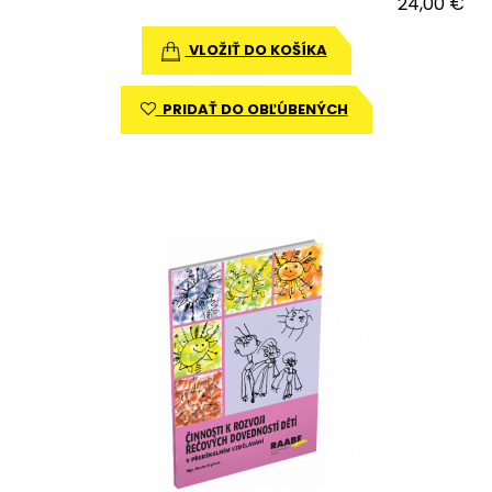
24,00 €
VLOŽIŤ DO KOŠÍKA
PRIDAŤ DO OBĽÚBENÝCH