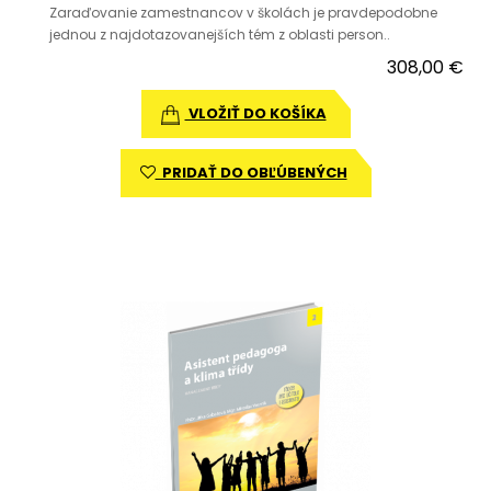
Zaraďovanie zamestnancov v školách je pravdepodobne
jednou z najdotazovanejších tém z oblasti person..
308,00 €
VLOŽIŤ DO KOŠÍKA
PRIDAŤ DO OBĽÚBENÝCH