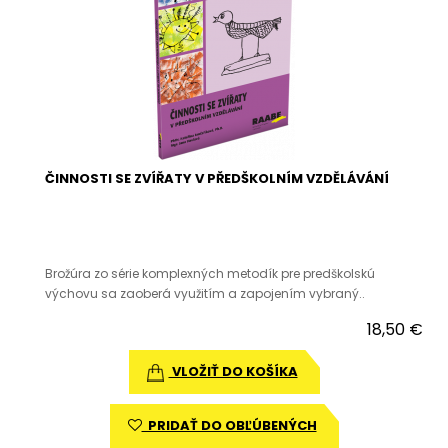
ČINNOSTI SE ZVÍŘATY V PŘEDŠKOLNÍM VZDĚLÁVÁNÍ
Brožúra zo série komplexných metodík pre predškolskú
výchovu sa zaoberá využitím a zapojením vybraný..
18,50 €
VLOŽIŤ DO KOŠÍKA
PRIDAŤ DO OBĽÚBENÝCH