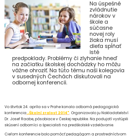
Na úspešné
zvládnutie
nárokov v
škole a
súčasne
novej roly
žiaka musí
dieťa spĺňať
isté
predpoklady. Problémy či zlyhanie hneď
na začiatku školskej dochádzky ho môžu
vážne ohroziť. Na túto tému naši kolegovia
v susedných Čechách diskutovali na
odbornej konferencii.
Vo štvrtok 24. apríla sa v Prahe konala odborná pedagogická
konferencia
,,Školní zralost 2014"
. Organizovalo ju Nakladatelství
Dr. Josef Raabe, pôsobiace v Českej republike. Na podujatí vystúpili
skúsení odborníci a špecialisti na predškolské vzdelávanie.
Cieľom konferencie bolo pomôcť pedagógom a prostredníctvom