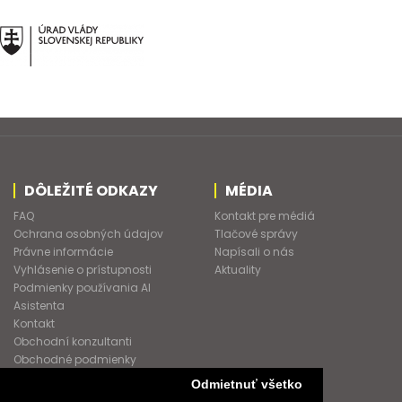
DÔLEŽITÉ ODKAZY
MÉDIA
FAQ
Kontakt pre médiá
Ochrana osobných údajov
Tlačové správy
Právne informácie
Napísali o nás
Vyhlásenie o prístupnosti
Aktuality
Podmienky používania AI
Asistenta
Kontakt
Obchodní konzultanti
Obchodné podmienky
Nové heslo
Odmietnuť všetko
GDPR