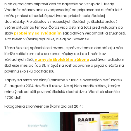
nich aj rodičom pripraviť deti čo najlepšie na vstup do 1. triedy.
Vhodné načasovanie a zodpovedajúca pripravenosť dieťaťa totiž
môžu priniesť dlhodobé pozitíva na priebeh celej školskej
dochádzky. Pre učiteľov v materských školách je školská zrelosť
večne aktuálnou témou. Čoraz viac detí má totiž pred vstupom do
školy
problémy so zvládaním
základných vedomostí a zručností.
A to nielen v Českej republike, ale aj na Slovensku.
Téma školskej spôsobilosti rezonuje práve v tomto období aj u nás.
Keďže začiatkom roka sa konali zápisy detí do 1. ročníkov
základných škôl,
v zmysle školského zákona
zostáva riaditeľom
škôl ešte mesiac (do 31. mája) na rozhodovanie o prijatí dieťaťa na
povinnú školskú dochádzku.
Zápisy sa tento rok týkajú približne 57 tisíc slovenských detí, ktoré k
31. augustu 2014 dovŕšia 6 rokov. Ale aj tých predškolákov, ktorým
minulý rok odložili povinnú školskú dochádzku. Vlani tak skončilo
4700 detí.
Fotogaléria z konferencie Školní zralost 2014: