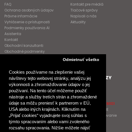
FAQ
Kontakt pre médiá
Ochrana osobných údajov
Tlačové správy
Právne informácie
Napísali o nás
Vyhlásenie o prístupnosti
Aktuality
Podmienky používania AI
Asistenta
Kontakt
Obchodní konzultanti
Obchodné podmienky
Nové heslo
Odmietnuť všetko
GDPR
Cookies používame na zlepšenie vašej
SPOLUPRACUJEME
ĎALŠIE ODKAZY
návštevy tejto webovej stránky, analýzu jej
výkonnosti a zhromažďovanie údajov o jej
Podporujeme
O Raabe
používaní. Na tento účel môžeme použiť
Naše projekty
O Klett
nástroje a služby tretích strán a zhromaždené
Spolupracujeme
Naši autori
údaje sa môžu preniesť k partnerom v EÚ,
Pošlite nám správu
Certifikát kvality ISO 9001
USA alebo iných krajinách. Kliknutím na
Klientska zóna RAABE
Katalógy na prelistovanie
„Prijať cookies“ vyjadrujete svoj súhlas s
týmto spracovaním alebo vami zvoleného
rozsahu spracovania. Nižšie môžete nájsť
NÁKUP