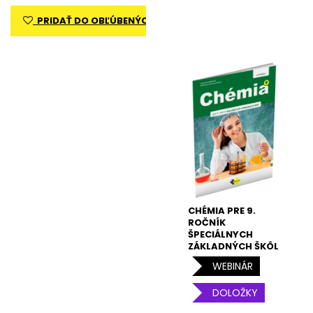
PRIDAŤ DO OBĽÚBENÝCH
CHÉMIA PRE 9.
ROČNÍK
ŠPECIÁLNYCH
ZÁKLADNÝCH ŠKÔL
– UČEBNICA
WEBINÁR
DOLOŽKY