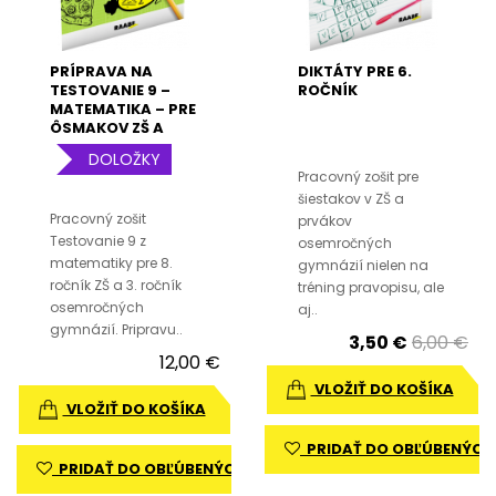
PRÍPRAVA NA
DIKTÁTY PRE 6.
TESTOVANIE 9 –
ROČNÍK
MATEMATIKA – PRE
ÔSMAKOV ZŠ A
TRETIAKOV 8-
DOLOŽKY
ROČNÉHO
Pracovný zošit pre
GYMNÁZIA
šiestakov v ZŠ a
Pracovný zošit
prvákov
Testovanie 9 z
osemročných
matematiky pre 8.
gymnázií nielen na
ročník ZŠ a 3. ročník
tréning pravopisu, ale
osemročných
aj..
gymnázií. Pripravu..
3,50 €
6,00 €
12,00 €
VLOŽIŤ DO KOŠÍKA
VLOŽIŤ DO KOŠÍKA
PRIDAŤ DO OBĽÚBENÝCH
PRIDAŤ DO OBĽÚBENÝCH