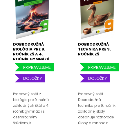
DOBRODRUŽNÁ
DOBRODRUŽNÁ
BIOLÓGIA PRE 9.
TECHNIKA PRE 9.
ROČNÍK ZŠ A 4.
ROČNÍK ZŠ
ROČNÍK GYMNÁZIÍ
S OSEMROČNÝM
PRIPRAVUJEME
PRIPRAVUJEME
ŠTÚDIOM
DOLOŽKY
DOLOŽKY
Pracovný zošit z
Pracovný zošit
biológie pre 9. ročník
Dobrodružná
základných škôl a 4.
technika pre 9. ročník
ročník gymnázií s
základnej školy
osemročným
obsahuje rôznorodé
štúdiom, k..
úlohy a mnoho n..