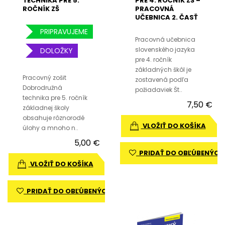
TECHNIKA PRE 5.
PRE 4. ROČNÍK ZŠ –
ROČNÍK ZŠ
PRACOVNÁ
UČEBNICA 2. ČASŤ
PRIPRAVUJEME
Pracovná učebnica
slovenského jazyka
DOLOŽKY
pre 4. ročník
základných škôl je
Pracovný zošit
zostavená podľa
Dobrodružná
požiadaviek Št..
technika pre 5. ročník
7,50 €
základnej školy
obsahuje rôznorodé
VLOŽIŤ DO KOŠÍKA
úlohy a mnoho n..
5,00 €
PRIDAŤ DO OBĽÚBENÝCH
VLOŽIŤ DO KOŠÍKA
PRIDAŤ DO OBĽÚBENÝCH