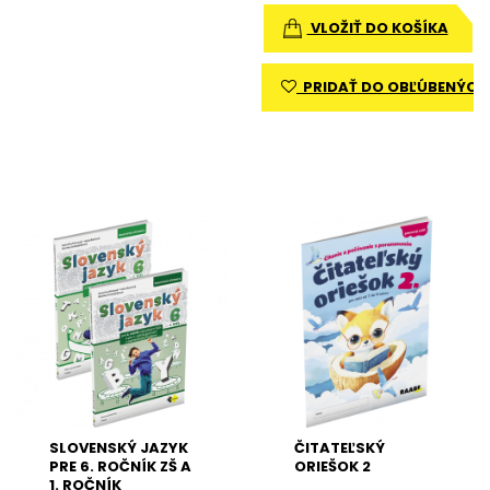
VLOŽIŤ DO KOŠÍKA
PRIDAŤ DO OBĽÚBENÝCH
SLOVENSKÝ JAZYK
ČITATEĽSKÝ
PRE 6. ROČNÍK ZŠ A
ORIEŠOK 2
1. ROČNÍK