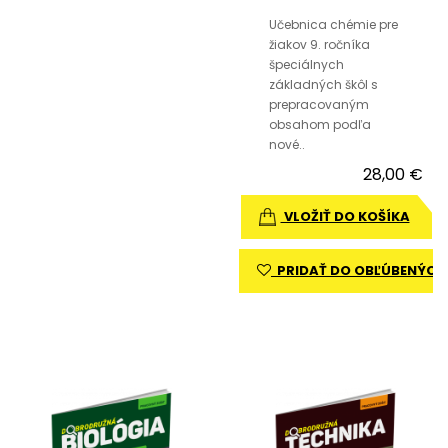
Učebnica chémie pre
žiakov 9. ročníka
špeciálnych
základných škôl s
prepracovaným
obsahom podľa
nové..
28,00 €
VLOŽIŤ DO KOŠÍKA
PRIDAŤ DO OBĽÚBENÝCH