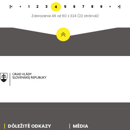
|<
<
1
2
3
5
6
7
8
9
>
>|
4
Zobrazenie 46 až 60 z 324 (22 stránok)
DÔLEŽITÉ ODKAZY
MÉDIA