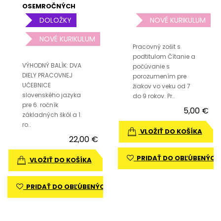
OSEMROČNÝCH
GYMNÁZIÍ
DOLOŽKY
NOVÉ KURIKULUM
KOMPLET
NOVÉ KURIKULUM
Pracovný zošit s
podtitulom Čítanie a
VÝHODNÝ BALÍK: DVA
počúvanie s
DIELY PRACOVNEJ
porozumením pre
UČEBNICE
žiakov vo veku od 7
slovenského jazyka
do 9 rokov. Pr..
pre 6. ročník
5,00 €
základných škôl a 1.
ro..
VLOŽIŤ DO KOŠÍKA
22,00 €
PRIDAŤ DO OBĽÚBENÝCH
VLOŽIŤ DO KOŠÍKA
PRIDAŤ DO OBĽÚBENÝCH