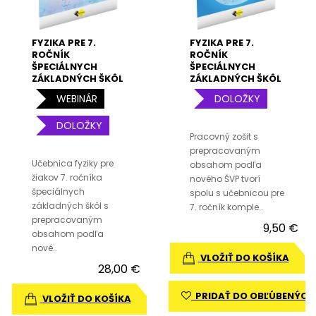
FYZIKA PRE 7.
FYZIKA PRE 7.
ROČNÍK
ROČNÍK
ŠPECIÁLNYCH
ŠPECIÁLNYCH
ZÁKLADNÝCH ŠKÔL
ZÁKLADNÝCH ŠKÔL
– UČEBNICA
– PRACOVNÝ ZOŠIT
WEBINÁR
DOLOŽKY
DOLOŽKY
Pracovný zošit s
prepracovaným
Učebnica fyziky pre
obsahom podľa
žiakov 7. ročníka
nového ŠVP tvorí
špeciálnych
spolu s učebnicou pre
základných škôl s
7. ročník komple..
prepracovaným
9,50 €
obsahom podľa
nové..
VLOŽIŤ DO KOŠÍKA
28,00 €
PRIDAŤ DO OBĽÚBENÝCH
VLOŽIŤ DO KOŠÍKA