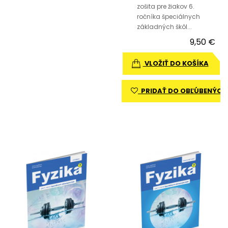
zošita pre žiakov 6.
ročníka špeciálnych
základných škôl...
9,50 €
VLOŽIŤ DO KOŠÍKA
PRIDAŤ DO OBĽÚBENÝCH