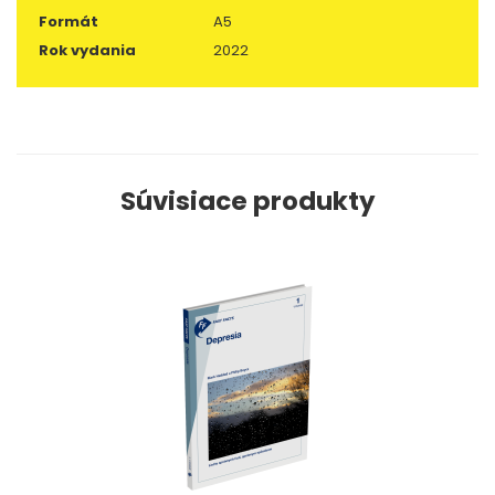
Formát
A5
Rok vydania
2022
Súvisiace produkty