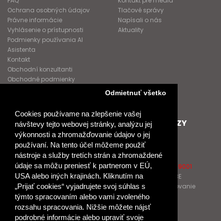
FAQ
Kontakt pre médiá
Ochrana osobných údajov
Tlačové správy
Právne informácie
Napísali o nás
Vyhlásenie o prístupnosti
Aktuality
Podmienky používania AI
Asistenta
Kontakt
Obchodní konzultanti
Obchodné podmienky
Nové heslo
Odmietnuť všetko
GDPR
Cookies používame na zlepšenie vašej
SPOLUPRACUJEME
ĎALŠIE ODKAZY
návštevy tejto webovej stránky, analýzu jej
výkonnosti a zhromažďovanie údajov o jej
Podporujeme
O Raabe
používaní. Na tento účel môžeme použiť
Naše projekty
O Klett
nástroje a služby tretích strán a zhromaždené
Spolupracujeme
Naši autori
údaje sa môžu preniesť k partnerom v EÚ,
Pošlite nám správu
Certifikát kvality ISO 9001
USA alebo iných krajinách. Kliknutím na
Klientska zóna RAABE
Katalógy na prelistovanie
„Prijať cookies“ vyjadrujete svoj súhlas s
týmto spracovaním alebo vami zvoleného
rozsahu spracovania. Nižšie môžete nájsť
NÁKUP
podrobné informácie alebo upraviť svoje