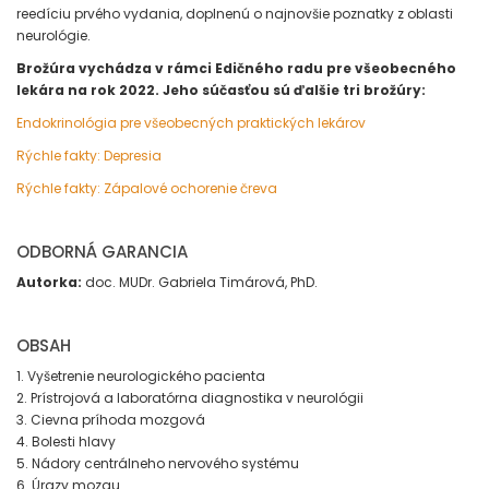
reedíciu prvého vydania, doplnenú o najnovšie poznatky z oblasti
neurológie.
Brožúra vychádza v rámci Edičného radu pre všeobecného
lekára na rok 2022. Jeho súčasťou sú ďalšie tri brožúry:
Endokrinológia pre všeobecných praktických lekárov
Rýchle fakty: Depresia
Rýchle fakty: Zápalové ochorenie čreva
ODBORNÁ GARANCIA
Autorka:
doc. MUDr. Gabriela Timárová, PhD.
OBSAH
1. Vyšetrenie neurologického pacienta
2. Prístrojová a laboratórna diagnostika v neurológii
3. Cievna príhoda mozgová
4. Bolesti hlavy
5. Nádory centrálneho nervového systému
6. Úrazy mozgu