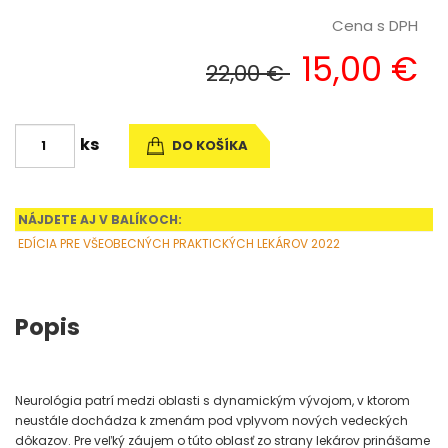
Cena s DPH
15,00 €
22,00 €
ks
DO KOŠÍKA
NÁJDETE AJ V BALÍKOCH:
EDÍCIA PRE VŠEOBECNÝCH PRAKTICKÝCH LEKÁROV 2022
Popis
Neurológia patrí medzi oblasti s dynamickým vývojom, v ktorom
neustále dochádza k zmenám pod vplyvom nových vedeckých
dôkazov. Pre veľký záujem o túto oblasť zo strany lekárov prinášame