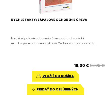
RÝCHLE FAKTY: ZÁPALOVÉ OCHORENIE ČREVA
Medzi zápalové ochorenia čriev patria chronické
recidivujúce ochorenia ako sú Crohnová choroba a Ulc..
15,00 €
22,00 €
VLOŽIŤ DO KOŠÍKA
PRIDAŤ DO OBĽÚBENÝCH