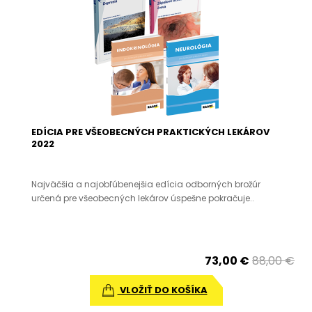
EDÍCIA PRE VŠEOBECNÝCH PRAKTICKÝCH LEKÁROV
2022
Najväčšia a najobľúbenejšia edícia odborných brožúr
určená pre všeobecných lekárov úspešne pokračuje..
73,00 €
88,00 €
VLOŽIŤ DO KOŠÍKA