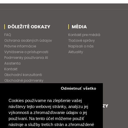
DÔLEŽITÉ ODKAZY
MÉDIA
FAQ
Kontakt pre médiá
Ochrana osobných údajov
Tlačové správy
Právne informácie
Napísali o nás
Vyhlásenie o prístupnosti
Aktuality
Podmienky používania AI
Asistenta
Kontakt
Obchodní konzultanti
Obchodné podmienky
Nové heslo
Odmietnuť všetko
GDPR
Cookies používame na zlepšenie vašej
SPOLUPRACUJEME
ĎALŠIE ODKAZY
návštevy tejto webovej stránky, analýzu jej
výkonnosti a zhromažďovanie údajov o jej
Podporujeme
O Raabe
používaní. Na tento účel môžeme použiť
Naše projekty
O Klett
nástroje a služby tretích strán a zhromaždené
Spolupracujeme
Naši autori