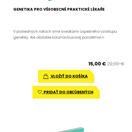
GENETIKA PRO VŠEOBECNÉ PRAKTICKÉ LÉKAŘE
V posledných rokoch sme svedkami úspešného vzostupu
genetiky. Ale obdobie koronavírusovej pandémie n..
15,00 €
22,00 €
VLOŽIŤ DO KOŠÍKA
PRIDAŤ DO OBĽÚBENÝCH