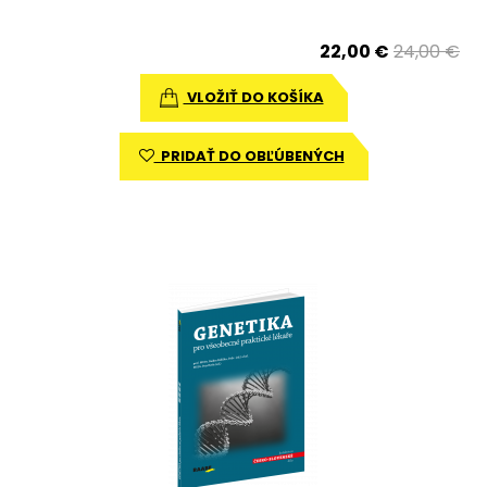
22,00 €
24,00 €
VLOŽIŤ DO KOŠÍKA
PRIDAŤ DO OBĽÚBENÝCH