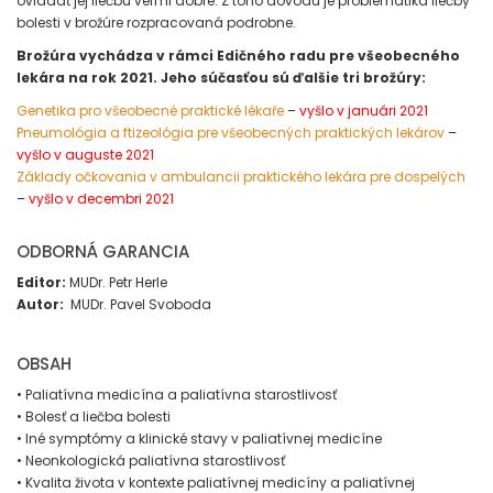
ovládať jej liečbu veľmi dobre. Z toho dôvodu je problematika liečby
bolesti v brožúre rozpracovaná podrobne.
Brožúra vychádza v rámci Edičného radu pre všeobecného
lekára na rok 2021. Jeho súčasťou sú ďalšie tri brožúry:
Genetika pro všeobecné praktické lékaře
–
vyšlo v januári 2021
Pneumológia a ftizeológia pre všeobecných praktických lekárov
–
vyšlo v auguste 2021
Základy očkovania v ambulancii praktického lekára pre dospelých
–
vyšlo v decembri 2021
ODBORNÁ GARANCIA
Editor:
MUDr. Petr Herle
Autor:
MUDr. Pavel Svoboda
OBSAH
• Paliatívna medicína a paliatívna starostlivosť
• Bolesť a liečba bolesti
• Iné symptómy a klinické stavy v paliatívnej medicíne
• Neonkologická paliatívna starostlivosť
• Kvalita života v kontexte paliatívnej medicíny a paliatívnej