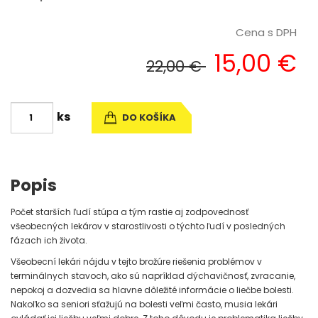
Cena s DPH
15,00 €
22,00 €
ks
DO KOŠÍKA
Popis
Počet starších ľudí stúpa a tým rastie aj zodpovednosť
všeobecných lekárov v starostlivosti o týchto ľudí v posledných
fázach ich života.
Všeobecní lekári nájdu v tejto brožúre riešenia problémov v
terminálnych stavoch, ako sú napríklad dýchavičnosť, zvracanie,
nepokoj a dozvedia sa hlavne dôležité informácie o liečbe bolesti.
Nakoľko sa seniori sťažujú na bolesti veľmi často, musia lekári